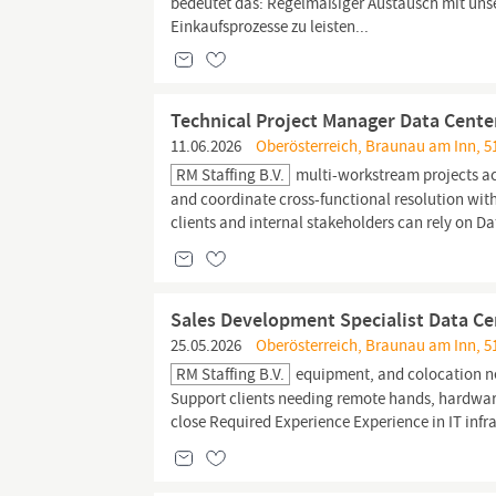
bedeutet das: Regelmäßiger Austausch mit unser
Einkaufsprozesse zu leisten...
Technical Project Manager Data Cent
11.06.2026
Oberösterreich, Braunau am Inn, 5
RM Staffing B.V.
multi-workstream projects a
and coordinate cross-functional resolution wit
clients and internal stakeholders can rely on 
Sales Development Specialist Data Ce
25.05.2026
Oberösterreich, Braunau am Inn, 5
RM Staffing B.V.
equipment, and colocation nee
Support clients needing remote hands, hardware 
close Required Experience Experience in IT inf