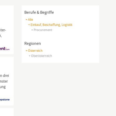
Berufe & Begriffe
+ Alle
+ Einkauf, Beschaffung, Logistik
ter­
+ Procurement
n,
Regionen
+ Österreich
+ Oberösterreich
n drei
nster
rung