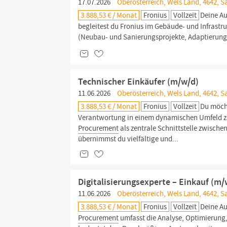
17.07.2026
Oberösterreich, Wels Land, 4642, Sa
3.888,53 € / Monat
Fronius
Vollzeit
Deine Au
begleitest du Fronius im Gebäude- und Infrast
(Neubau- und Sanierungsprojekte, Adaptierung
Technischer Einkäufer (m/w/d)
11.06.2026
Oberösterreich, Wels Land, 4642, Sa
3.888,53 € / Monat
Fronius
Vollzeit
Du möcht
Verantwortung in einem dynamischen Umfeld zu
Procurement
als zentrale Schnittstelle zwische
übernimmst du vielfältige und...
Digitalisierungsexperte – Einkauf (m/
11.06.2026
Oberösterreich, Wels Land, 4642, Sa
3.888,53 € / Monat
Fronius
Vollzeit
Deine Au
Procurement
umfasst die Analyse, Optimierung