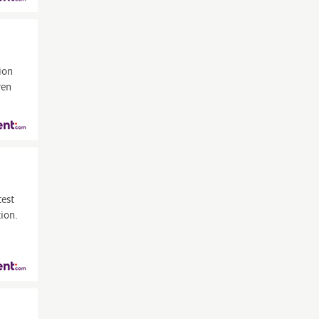
ion
ven
test
ion.