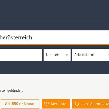
örsen gebündelt.
4.650
Ø
€ /
Monat
Merkliste
Job-
Alarm
aktiv