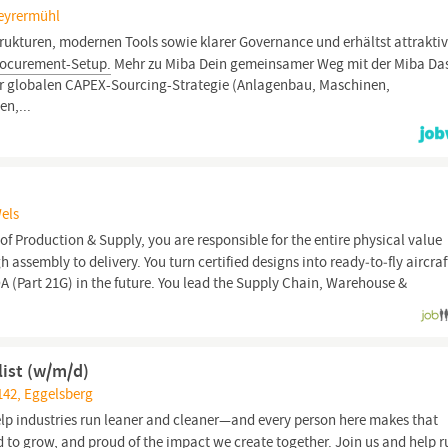
teyrermühl
rukturen, modernen Tools sowie klarer Governance und erhältst attrakti
rocurement-Setup.
Mehr zu Miba Dein gemeinsamer Weg mit der Miba Da
r globalen CAPEX-Sourcing-Strategie (Anlagenbau, Maschinen,
n,...
Wels
f Production & Supply, you are responsible for the entire physical value
 assembly to delivery. You turn certified designs into ready‑to‑fly aircraf
 (Part 21G) in the future. You lead the Supply Chain, Warehouse &
ist (w/m/d)
142, Eggelsberg
lp industries run leaner and cleaner—and every person here makes that
 to grow, and proud of the impact we create together. Join us and help r