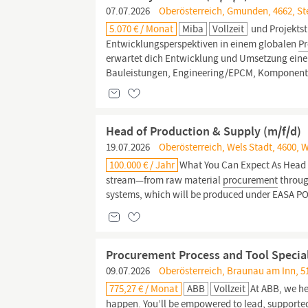
07.07.2026
Oberösterreich, Gmunden, 4662, S
5.070 € / Monat
Miba
Vollzeit
und Projektst
Entwicklungsperspektiven in einem globalen
P
erwartet dich Entwicklung und Umsetzung eine
Bauleistungen, Engineering/EPCM, Komponente
Head of Production & Supply (m/f/d)
19.07.2026
Oberösterreich, Wels Stadt, 4600, 
100.000 € / Jahr
What You Can Expect As Head o
stream—from raw material
procurement
through
systems, which will be produced under EASA POA
Procurement Process and Tool Special
09.07.2026
Oberösterreich, Braunau am Inn, 5
775,27 € / Monat
ABB
Vollzeit
At ABB, we he
happen. You’ll be empowered to lead, supported