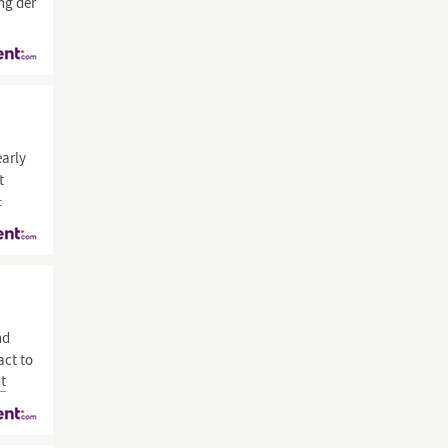
ng der
early
t
:
nd
act to
t