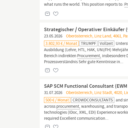
what runs the world. This position reports to:
P
Strategischer / Operativer Einkäufer 
23.05.2026
Oberösterreich, Linz Land, 4061, P
3.802,93 € / Monat
TRUMPF
Vollzeit
Unterst
Ausbildung (Lehre, HTL, HAK, UNI/FH) Mehrjähri
Bereich indirekten
Procurement,
insbesondere D
Prozessverständnis Sehr gute Kenntnisse in...
SAP SCM Functional Consultant (EWM
31.07.2026
Oberösterreich, Linz Stadt, 4020, Li
500 € / Monat
CROWDCONSULTANTS
and sim
across
procurement,
warehousing, and transport
technologies (IDoc, XML, EDI) Experience worki
required Excellent communication...