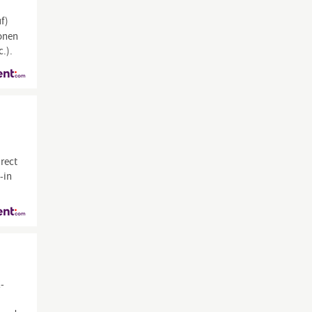
uf)
ionen
.).
rect
-in
E-