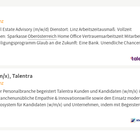
nz
l Estate Advisory (m/w/d) Dienstort: Linz Arbeitszeitausmaß: Vollzeit
en: Sparkasse
Oberösterreich
Home Office Vertrauens­arbeitszeit Mitarbei
teiligungs­programm Glaub an die Zukunft: Eine Bank. Unendliche Chance
m/x), Talentra
nz
der Personalbranche begeistert Talentra Kunden und Kandidaten (w/m/x) i
branchenunübliche Empathie & Innovationswille sowie den Einsatz moder
n Ökosystem für Kandidaten (w/m/x) und Unternehmen, indem mit Begeiste