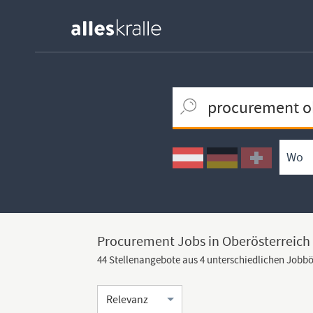
Keywortsuche
Ortssuche
Umkreissuche
Arbeitsform
Procurement Jobs in Oberösterreich
44 Stellenangebote aus 4 unterschiedlichen Jobb
Sortierung