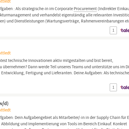
ttledt
fgaben : Als strategische-in im Corporate
Procurement
(Indirekter Einka
rukturmanagement und verhandelst eigenständig alle relevanten Investit
en) und Dienstleistungen (Wartungsverträge, Rahmenvereinbarungen etc
1
ttledt
est technische Innovationen aktiv mitgestalten und bist bereit,
 übernehmen? Dann werde Teil unseres Teams und unterstütze uns im Di
n Entwicklung, Fertigung und Lieferanten. Deine Aufgaben: Als technische
1
w/d)
ttledt
fgaben: Dein Aufgabengebiet als Mitarbeiter/-in in der Supply Chain für 
, Abbildung und Implementierung von Tools im Bereich Einkauf. Konkret