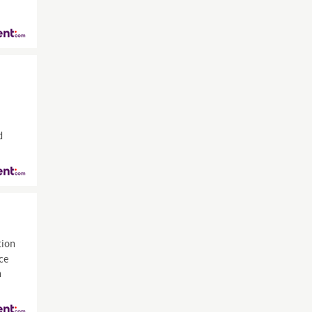
d
tion
ce
n