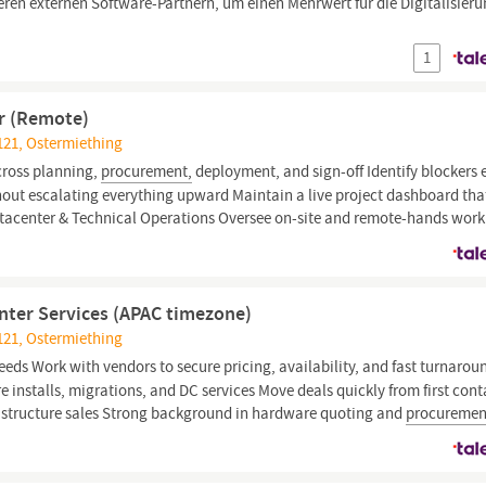
en externen Software-Partnern, um einen Mehrwert für die Digitalisieru
1
er (Remote)
121, Ostermiething
cross planning,
procurement,
deployment, and sign-off Identify blockers 
hout escalating everything upward Maintain a live project dashboard tha
Datacenter & Technical Operations Oversee on-site and remote-hands work
nter Services (APAC timezone)
121, Ostermiething
ds Work with vendors to secure pricing, availability, and fast turnarou
installs, migrations, and DC services Move deals quickly from first cont
rastructure sales Strong background in hardware quoting and
procuremen