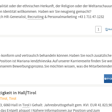
lität oder der ethnischen Herkunft, der Religion oder der Weltanschauu
len Identität willkommen. Haben wir Sie neugierig gemacht?
ich HR-Generalist,
Recruiting
& Personalmarketing +43 1 711 47-1232
1
konform und vertraulich behandeln können.Haben Sie noch zusätzliche
osition ist Mariana Iendzhiievska.Auf unserer Karriereseite finden Sie we
 unserem Bewerbungsprozess.Sie möchten wissen, was die Mitarbeitenden
gkeit in Hall/Tirol
Tirol, Tirol
3, 6060 Hall in
Tirol
I Gehalt: Jahresbruttogehalt gem. KVI: EUR 41.823,90
h das Entgelt aliquot I Nähere Informationen zur Position und zum