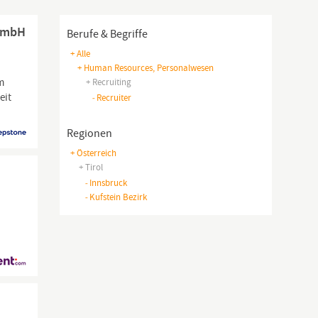
 GmbH
Berufe & Begriffe
+ Alle
+ Human Resources, Personalwesen
m
+ Recruiting
eit
-
Recruiter
Regionen
+ Österreich
+ Tirol
-
Innsbruck
-
Kufstein Bezirk