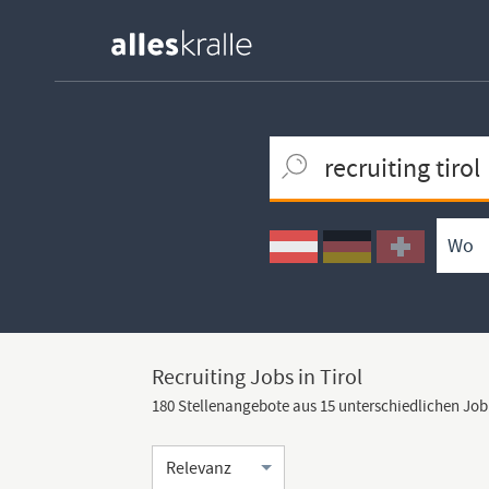
Keywortsuche
Ortssuche
Umkreissuche
Arbeitsform
Recruiting Jobs in Tirol
180 Stellenangebote aus 15 unterschiedlichen Jo
Sortierung