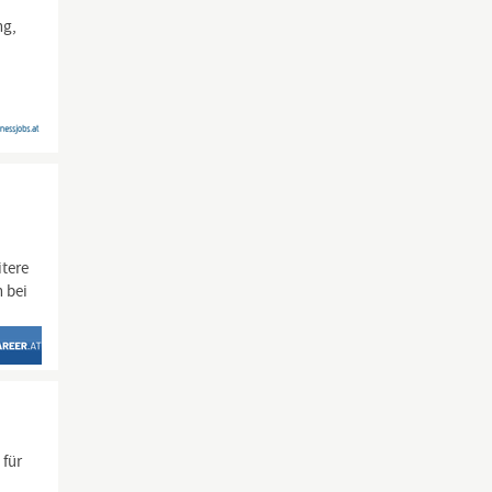
ng,
itere
 bei
 für