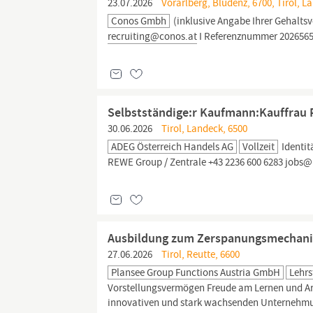
23.07.2026
Vorarlberg, Bludenz, 6700, Tirol, L
Conos Gmbh
(inklusive Angabe Ihrer Gehalts
recruiting@conos.at
I Referenznummer 202656
Selbstständige:r Kaufmann:Kauffrau
30.06.2026
Tirol, Landeck, 6500
ADEG Österreich Handels AG
Vollzeit
Identi
REWE Group / Zentrale +43 2236 600 6283 jobs
Ausbildung zum Zerspanungsmechanik
27.06.2026
Tirol, Reutte, 6600
Plansee Group Functions Austria GmbH
Lehrs
Vorstellungsvermögen Freude am Lernen und Arbe
innovativen und stark wachsenden Unternehmun