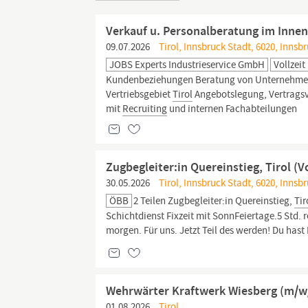
Verkauf u. Personalberatung im Innen
09.07.2026
Tirol, Innsbruck Stadt, 6020, Innsb
JOBS Experts Industrieservice GmbH
Vollzeit
Kundenbeziehungen Beratung von Unternehmen
Vertriebsgebiet
Tirol
Angebotslegung, Vertrags
mit
Recruiting
und internen Fachabteilungen
Zugbegleiter:in Quereinstieg, Tirol (Vo
30.05.2026
Tirol, Innsbruck Stadt, 6020, Innsb
ÖBB
2 Teilen Zugbegleiter:in Quereinstieg,
Tir
Schichtdienst Fixzeit mit SonnFeiertage.5 Std
morgen. Für uns. Jetzt Teil des werden! Du hast
Wehrwärter Kraftwerk Wiesberg (m/w
01.08.2026
Tirol