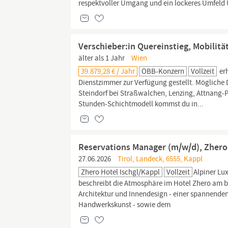
respektvoller Umgang und ein lockeres Umfeld 
Verschieber:in Quereinstieg, Mobilit
älter als 1 Jahr
Wien
39.879,28 € / Jahr
ÖBB-Konzern
Vollzeit
erh
Dienstzimmer zur Verfügung gestellt. Mögliche 
Steindorf bei Straßwalchen, Lenzing, Attnang-
Stunden-Schichtmodell kommst du in...
Reservations Manager (m/w/d), Zhero 
27.06.2026
Tirol, Landeck, 6555, Kappl
Zhero Hotel Ischgl/Kappl
Vollzeit
Alpiner Lu
beschreibt die Atmosphäre im Hotel Zhero am bes
Architektur und Innendesign - einer spannenden
Handwerkskunst - sowie dem