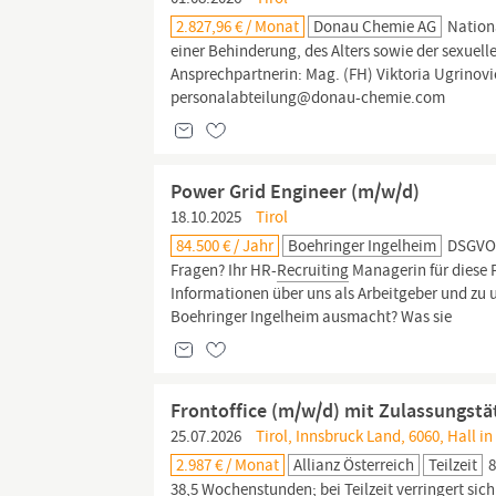
2.827,96 € / Monat
Donau Chemie AG
Nationa
einer Behinderung, des Alters sowie der sexuel
Ansprechpartnerin: Mag. (FH) Viktoria Ugrinov
personalabteilung@donau-chemie.com
Power Grid Engineer (m/w/d)
18.10.2025
Tirol
84.500 € / Jahr
Boehringer Ingelheim
DSGVO-
Fragen? Ihr HR-
Recruiting
Managerin für diese P
Informationen über uns als Arbeitgeber und zu
Boehringer Ingelheim ausmacht? Was sie
Frontoffice (m/w/d) mit Zulassungstäti
25.07.2026
Tirol, Innsbruck Land, 6060, Hall in 
2.987 € / Monat
Allianz Österreich
Teilzeit
8
38,5 Wochenstunden; bei Teilzeit verringert sic