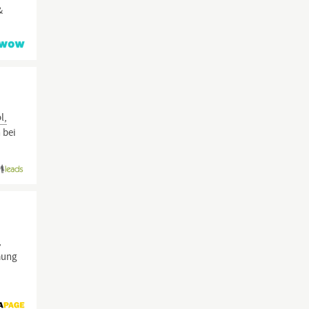
&
l,
 bei
,
mung