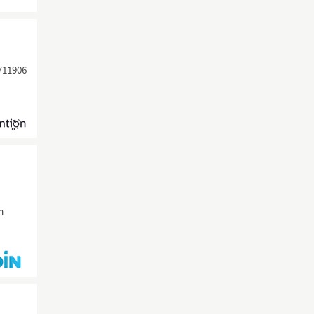
711906
m