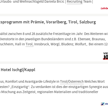
Urlaubs- und Weihnachtsgeld Daniela Brcic |
Recruiting
Team |
ätsprogramm mit Prämie, Vorarlberg, Tirol, Salzburg
ältst zwischen 8 und 28 zusätzliche Freizeittage im Jahr. Des Weiteren wi
Dienstorte in den jeweiligen Bundesländern sind z.B. Ebensee, Braunau,
Puchheim, Hall in
Tirol,
Innsbruck, Wörgl, Bludenz, Wolfurt,. Bei einem 12
Hotel Ischgl/Kappl
xus, Komfort und Avantgarde-Lifestyle in
Tirol/Österreich
Welches Wort
ten? „Einzigartig“. Zu verdanken ist dies der einzigartigen Synergie au
 Mischung aus Zeitgeist, regionalen Materialien und traditioneller