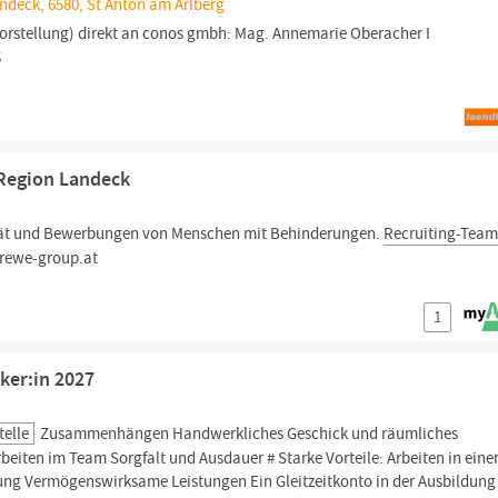
andeck, 6580, St Anton am Arlberg
vorstellung) direkt an conos gmbh: Mag. Annemarie Oberacher I
5
 Region Landeck
tät und Bewerbungen von Menschen mit Behinderungen.
Recruiting-Tea
@rewe-group.at
1
er:in 2027
telle
Zusammenhängen Handwerkliches Geschick und räumliches
iten im Team Sorgfalt und Ausdauer # Starke Vorteile: Arbeiten in eine
g Vermögenswirksame Leistungen Ein Gleitzeitkonto in der Ausbildung