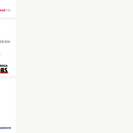
rd ein
-
s