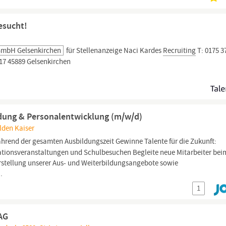
esucht!
 GmbH Gelsenkirchen
für Stellenanzeige Naci Kardes
Recruiting
T: 0175 3
17 45889 Gelsenkirchen
dung & Personalentwicklung (m/w/d)
lden Kaiser
hrend der gesamten Ausbildungszeit Gewinne Talente für die Zukunft:
tionsveranstaltungen und Schulbesuchen Begleite neue Mitarbeiter bei
rstellung unserer Aus- und Weiterbildungsangebote sowie
.
1
AG