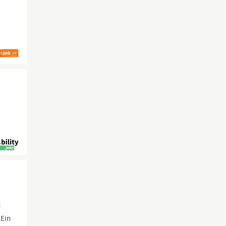
m
r
 Ein