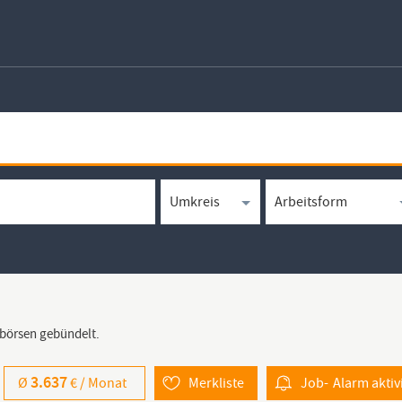
bbörsen gebündelt.
3.637
Ø
€ /
Monat
Merkliste
Job-
Alarm
aktiv