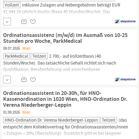
Vollzeit
inklusive Zulagen und Nebengebühren beträgt EUR
42.044,24 jährlich brutto (Basis 40 Stunden/Woche). Das
tatsächliche Bruttogehalt berechnet sich auf der Basis Ihrer
Ausbildung, Qualifikation und Berufserfahrung. JOKR1 AT, Mit
Berufserfahrung, Ohne Berufserfahrung, Gesundheit |
Sekretariat,
Ordinationsassistenz (m/w/d) im Ausmaß von 10-25
Gesundheit & soziale Dienste, Feste Anstellung, Vollzeit
Stunden pro Woche, ParkMedical
08.07.2026
Wien
ParkMedical
Teilzeit
2.700,- auf Vollzeitbasis (40
Stunden/Woche). Das tatsächliche Gehalt richtet sich nach
Qualifikation, Berufserfahrung und anrechenbaren
Vordienstzeiten. Eine entsprechende Überzahlung ist bei
entsprechender Erfahrung selbstverständlich möglich. JOKR1 AT,
Mit Berufserfahrung, Gesundheit |
Sekretariat,
Gesundheit &
Ordinationsassistent in 20-30h, für HNO-
Kassenordination in 1020 Wien, HNO-Ordination Dr.
Verena Niederberger-Leppin
01.08.2026
Wien
HNO-Ordination Dr. Verena Niederberger-Leppin
Teilzeit
(das
entspricht dem Kollektivvertrag für Ordinationsassistenten/innen
+ Zulagen + 20% Überzahlung). Zusätzlich gibt es bei längerer