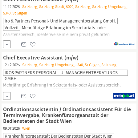
Schwechat suchen wir ab September 2026 eine n
11.12.2025
Salzburg, Salzburg Stadt, 5020, Salzburg, Salzburg Umgebung,
Sekretariatsmitarbeiter
in (m/w/d) (15h / Woche)
5340, St Gilgen
Iro & Partners Personal- Und Managementberatung GmbH.
Vollzeit
Mehrjährige Erfahrung im
Sekretariats-
oder
Assistenzbereich, idealerweise in einem privat geführten
Unternehmen Ausgezeichnete organisatorische Fähigkeiten und
ein sehr hohes Maß an Selbstständigkeit Sehr gute Deutsch-,
Englisch- und Spanischkenntnisse (schriftlich und mündlich)
Chief Executive Assistant (m/w)
Sicherer Umgang mit MS-Office Anwendungen und modernen...
12.12.2025
Salzburg, Salzburg Umgebung, 5340, St Gilgen, Salzburg
IRO&PARTNERS PERSONAL - U. MANAGEMENTBERATUNGS -
GMBH
Mehrjährige Erfahrung im
Sekretariats-
oder Assistenzbereich,
idealerweise in einem privat geführten Unternehmen
Ausgezeichnete organisatorische Fähigkeiten und ein sehr hohes
Maß an Selbstständigkeit Sehr gute Deutsch-, Englisch- und
Ordinationsassistentin / Ordinationsassistent Für die
Spanischkenntnisse (schriftlich und mündlich) Sicherer Umgang
Terminvergabe, Krankenfürsorgeanstalt der
mit MS-Office Anwendungen und modernen...
Bediensteten der Stadt Wien
09.07.2026
Wien
Krankenfürsorgeanstalt Der Bediensteten Der Stadt Wien