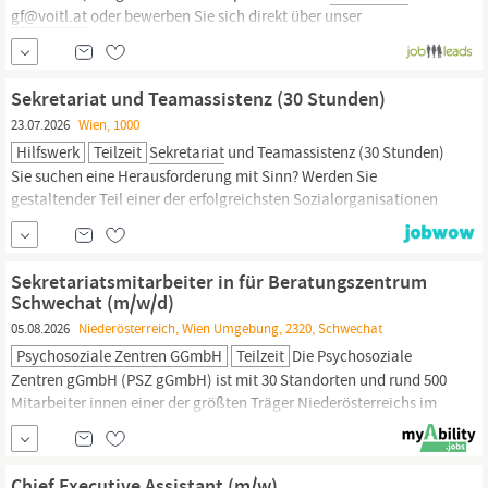
gf@voitl.at
oder bewerben Sie sich direkt über unser
Online‑Formular. #J-18808-Ljbffr
Sekretariat und Teamassistenz (30 Stunden)
23.07.2026
Wien, 1000
Hilfswerk
Teilzeit
Sekretariat
und Teamassistenz (30 Stunden)
Sie suchen eine Herausforderung mit Sinn? Werden Sie
gestaltender Teil einer der erfolgreichsten Sozialorganisationen
Österreichs. Das Hilfswerk Österreich sucht Sie ab frühestens
01.09.2026 für
Sekretariat
und Teamassistenz (30 Stunden)
Aufgabenbereich: Office Management und
Sekretariat
–
Sekretariatsmitarbeiter in für Beratungszentrum
Schwechat (m/w/d)
05.08.2026
Niederösterreich, Wien Umgebung, 2320, Schwechat
Psychosoziale Zentren GGmbH
Teilzeit
Die Psychosoziale
Zentren gGmbH (PSZ gGmbH) ist mit 30 Standorten und rund 500
Mitarbeiter innen einer der größten Träger Niederösterreichs im
psychosozialen Bereich. Unsere Aufgabe ist die extramurale
Beratung, Betreuung und Behandlung von Menschen mit
psychischen Erkrankungen. Für unser Beratungszentrum in
Chief Executive Assistant (m/w)