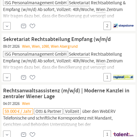
ISG Personalmanagement GmbH
Sekretariat
Rechtsabteilung &
Empfang (w/m/d) Ab sofort, Vollzeit: 40h/Woche,
Wien
Zentrum
Wir tragen dazu bei, dass die Bevölkerung gut versorgt und
gesund bleibt. Die Österreichische Apothekerkammer vertritt als
2
gesetzliche Berufsvertretung mehr als 7.000 Apothekerinnen und
Apotheker in ganz Österreich und setzt sich
Sekretariat Rechtsabteilung Empfang (w/m/d
09.07.2026
Wien, Wien, 1090, Wien Alsergrund
ISG Personalmanagement GmbH
Sekretariat
Rechtsabteilung
Empfang (w/m/d) Ab sofort, Vollzeit: 40h/Woche,
Wien
Zentrum
Wir tragen dazu bei, dass die Bevölkerung gut versorgt und
gesund bleibt. Die Österreichische Apothekerkammer vertritt als
1
gesetzliche Berufsvertretung mehr als 7.000 Apothekerinnen und
Apotheker in ganz Österreich und setzt sich
Rechtsanwaltsassistenz (m/w/d) | Moderne Kanzlei in
zentraler Wiener Lage
04.07.2026
Wien
59.000 € / Jahr
Otti & Partner
Vollzeit
über den WebERV
Telefonische und schriftliche Korrespondenz mit Mandant,
Gerichten und Behörden Unterstützung bei der
Honorarverrechnung sowie bei der Vorbereitung buchhalterischer
1