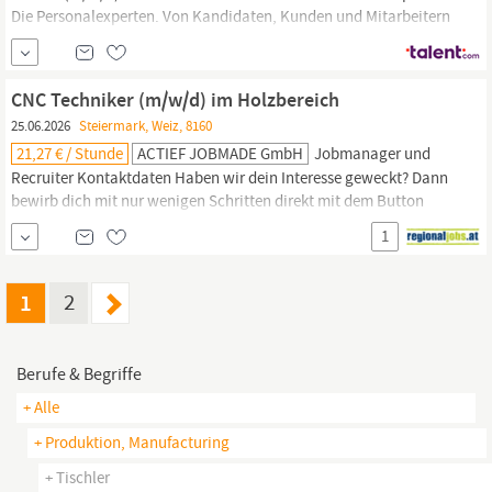
Die Personalexperten. Von Kandidaten, Kunden und Mitarbeitern
empfohlen, sind wir seit 1987 näher dran, persönlich sowie
bundesweit vor Ort und stets verbindlich. Näher an lokalen
Arbeitsmärkten, näher an den Branchen der Industrie bringen wir
CNC Techniker (m/w/d) im Holzbereich
zusammen, was zusammen...
25.06.2026
Steiermark, Weiz, 8160
21,27 € / Stunde
ACTIEF JOBMADE GmbH
Jobmanager und
Recruiter Kontaktdaten Haben wir dein Interesse geweckt? Dann
bewirb dich mit nur wenigen Schritten direkt mit dem Button
JETZT BEWERBEN über unser online Bewerbungsformular. Wir
1
freuen uns auf deine Bewerbung! Einsatzort
Weiz
Anforderungsprofil Abgeschlossene Berufsausbildung (LAP) als
TischlerIn,
CNC-TechnikerIn oder...
1
2
Berufe & Begriffe
+ Alle
+ Produktion, Manufacturing
+ Tischler