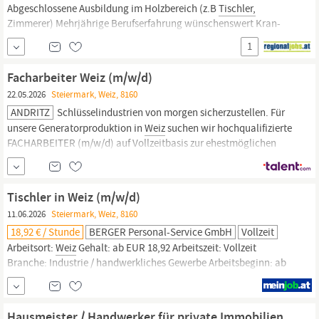
Abgeschlossene Ausbildung im Holzbereich (z.B
Tischler,
Zimmerer) Mehrjährige Berufserfahrung wünschenswert Kran-
und/oder Staplerschein von Vorteil Bereitschaft für reine
1
Dauernachtschicht Gute Deutschkenntnisse um eine reibungslose
Kommunikation zu gewährleisten Aufgabenbeschreibung
Facharbeiter Weiz (m/w/d)
Bearbeitung von Isolierstoffen nach Zeichnungen...
22.05.2026
Steiermark, Weiz, 8160
ANDRITZ
Schlüsselindustrien von morgen sicherzustellen. Für
unsere Generatorproduktion in
Weiz
suchen wir hochqualifizierte
FACHARBEITER (m/w/d) auf Vollzeitbasis zur ehestmöglichen
Besetzung (Anstellung über Leasingfirma). WIR SUCHEN
Maschinenbautechniker:innen Elektrotechniker:innen
Mechatroniker:innen Mechaniker:innen Metalltechniker:innen
Tischler in Weiz (m/w/d)
Tischler:innen
Zimmerer:innen
11.06.2026
Steiermark, Weiz, 8160
18,92 € / Stunde
BERGER Personal-Service GmbH
Vollzeit
Arbeitsort:
Weiz
Gehalt: ab EUR 18,92 Arbeitszeit: Vollzeit
Branche: Industrie / handwerkliches Gewerbe Arbeitsbeginn: ab
sofort Für unseren Partnerbetrieb in
Weiz
suchen wir ab sofort
Tischler:innen
Deine Aufgaben: Einrichten, Umrüsten und
fachgerechtes Bedienen verschiedener
Tischlereimaschinen
...
Hausmeister / Handwerker für private Immobilien