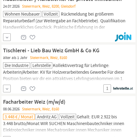
24.07.2026
Steiermark, Weiz, 8200, Gleisdorf
Wohnen Neubauer
Vollzeit
Rückmeldung bei größerem
Reparaturbedarf (zur Weitergabe an Fachbetriebe). Qualifikation
Handwerkliches Geschick: Praktische Erfahrung in der
Instandhaltung oder ein handwerklicher Hintergrund (z. B. als
Tischler,
Installateur, Elektriker, Fliesen und Bodenleger, Maler
oder erfahrener Allrounder). Führerschein: Führerschein der
Tischlerei - Lieb Bau Weiz GmbH & Co KG
Klasse B zwingend...
älter als 1 Jahr
Steiermark, Weiz, 8160
Die Industrie
Lehrstelle
Kollektivvertrag für Lehrlinge:
Arbeiterin/Arbeiter: KV für Holzverarbeitendes Gewerbe Für diese
Position bieten wir dir ein attraktives Lehrlingseinkommen im 1.
Lehrjahr von € brutto pro Monat.
1
Facharbeiter Weiz (m/w/d)
08.06.2026
Steiermark, Weiz, 8160
3.448 € / Monat
Andritz AG
Vollzeit
Gehalt: EUR 2.922 bis
3.448 brutto/Monat WIR SUCHEN Maschinenbautechniker:innen
Elektrotechniker:innen Mechatroniker:innen Mechaniker:innen
Metalltechniker:innen
Tischler:innen
Zimmerer:innen KFZ-