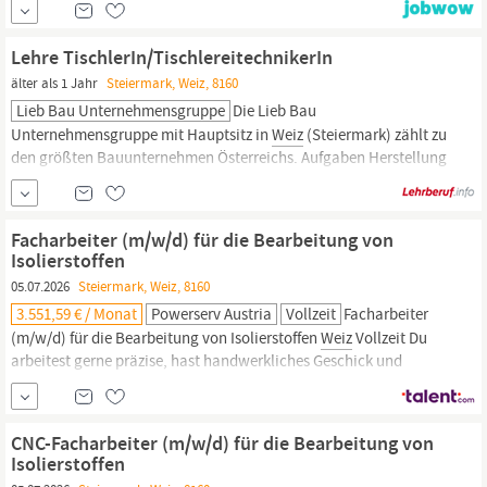
Techniker:innen Schweißer:innen (mit gültigen
Schweißzertifikaten) Zerspanungstechniker:innen
Lehre TischlerIn/TischlereitechnikerIn
Montagearbeiter:innen mit Berufserfahrung UNSER ANGEBOT
älter als 1 Jahr
Steiermark, Weiz, 8160
Wir sind...
Lieb Bau Unternehmensgruppe
Die Lieb Bau
Unternehmensgruppe mit Hauptsitz in
Weiz
(Steiermark) zählt zu
den größten Bauunternehmen Österreichs. Aufgaben Herstellung
und Montage von Holz- und Holzwerkstoffen Bearbeitung von
Holzoberflächen und -kanten Planung und Umsetzung von
individuellen Kundenwünschen Zusammenarbeit im Team und
Facharbeiter (m/w/d) für die Bearbeitung von
Kommunikation mit anderen Gewerken Einhalten von...
Isolierstoffen
05.07.2026
Steiermark, Weiz, 8160
3.551,59 € / Monat
Powerserv Austria
Vollzeit
Facharbeiter
(m/w/d) für die Bearbeitung von Isolierstoffen
Weiz
Vollzeit Du
arbeitest gerne präzise, hast handwerkliches Geschick und
möchtest Teil eines innovativen Industrieunternehmens werden?
Dann wartet in
Weiz
dein nächster Karriereschritt auf dich. Für
unseren Kunden suchen wir engagierte Mitarbeiter (m/w/d)
CNC-Facharbeiter (m/w/d) für die Bearbeitung von
Isolierstoffen