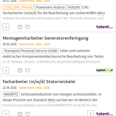
05.07.2026
Steiermark, Weiz, 8160
3.551,59 € / Monat
Powerserv Austria
Vollzeit
CNC-
Facharbeiter (m/w/d) für die Bearbeitung von Isolierstoffen
Weiz
Vollzeit Sie möchten mit modernster CNC-Technik arbeiten und
Ihre Fähigkeiten in einem innovativen Unternehmen einbringen?
Für unseren Kunden suchen wir einen CNC-Facharbeiter (m/w/d)
für die Bearbeitung von Isolierstoffen. Fühlst du dich
Montagemitarbeiter Generatorenfertigung
angesprochen?
28.05.2026
Steiermark, Weiz, 8160
Teampool Personal Service Gmbh
löten und isolieren
elektrischer KomponentenMechanische Bearbeitung von Teilen
(z. B. bohren, fräsen, schleifen)Du begeisterstAbgeschlossene
Ausbildung in einem handwerklichen Beruf wie Elektriker,
Schlosser, KFZ-Techniker,
Tischler,
Installateur usw.
Grundkenntnisse der Zusammenhänge mit elektrischen
Facharbeiter (m/w/d) Statorwickelei
Installationen an MaschinenBereitschaft zur Arbeit...
22.05.2026
Steiermark, Weiz, 8160
ANDRITZ
Schlüsselindustrien von morgen sicherzustellen. In
dieser Position am Standort
Weiz
suchen wir im Bereich der
Generatorproduktion einen FACHARBEITER (m/w/d) für die
Statorwickelei auf Vollzeitbasis. IHR PROFIL Abgeschlossene
1