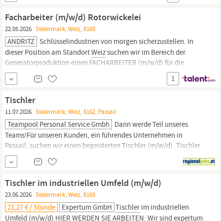
Ausbildung in einem handwerklichen Beruf (Lehre als
Tischler,
Zimmerer, Mechaniker, Elektriker, KFZ-Techniker, o...
Facharbeiter (m/w/d) Rotorwickelei
22.05.2026
Steiermark, Weiz, 8160
ANDRITZ
Schlüsselindustrien von morgen sicherzustellen. In
dieser Position am Standort
Weiz
suchen wir im Bereich der
Generatorproduktion einen FACHARBEITER (m/w/d) für die
Rotorwickelei auf Vollzeitbasis. IHR PROFIL Abgeschlossene
1
Ausbildung in einem handwerklichen Beruf (Lehre als
Tischler,
Zimmerer, Mechaniker, Elektriker, KFZ-Techniker, o.ä.)
Tischler
11.07.2026
Steiermark, Weiz, 8162, Passail
Teampool Personal Service Gmbh
Dann werde Teil unseres
Teams!Für unseren Kunden, ein führendes Unternehmen in
Passail, suchen wir einen begeisterten
Tischler
(m/w/d).
Tischler
(m/w/d) StandortPassail, Steiermark Arbeitszeit 38.5
Stunden/Woche Dich begeistertHerstellung und Montage von
Möbeln, Türen und Fenstern für individuelle und funktionale
Tischler im industriellen Umfeld (m/w/d)
23.06.2026
Steiermark, Weiz, 8160
21,27 € / Stunde
Expertum GmbH
Tischler
im industriellen
Umfeld (m/w/d) HIER WERDEN SIE ARBEITEN: Wir sind expertum