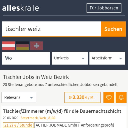
Für Jobbörsen
Keywortsuche
Ortssuche
Umkreissuche
Arbeitsform
Tischler Jobs in Weiz Bezirk
20 Stellenangebote aus 7 unterschiedlichen Jobbörsen gebündelt.
Sortierung
3.330
Ø
€ /
M.
Tischler/Zimmerer (m/w/d) für die Dauernachtschicht
20.06.2026
Steiermark, Weiz, 8160
21,27 € / Stunde
ACTIEF JOBMADE GmbH
Anforderungsprofil