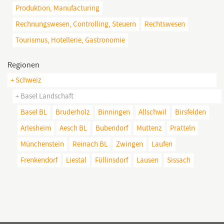
Produktion, Manufacturing
Rechnungswesen, Controlling, Steuern
Rechtswesen
Tourismus, Hotellerie, Gastronomie
Regionen
+ Schweiz
+ Basel Landschaft
Basel BL
Bruderholz
Binningen
Allschwil
Birsfelden
Arlesheim
Aesch BL
Bubendorf
Muttenz
Pratteln
Münchenstein
Reinach BL
Zwingen
Laufen
Frenkendorf
Liestal
Füllinsdorf
Lausen
Sissach