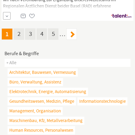
Regionalen Ärztlichen Dienst beider
Basel
(RAD) erfahrene
Persönlichkeiten als Fachärzte / Fachärztinnen für Kinder-,
Jugendpsychiatrie (80 - 100 %) Was Sie bewegen Medizinische
Beurteilungen von Leistungsgesuchen
1
2
3
4
5
…
Berufe & Begriffe
+ Alle
Architektur, Bauwesen, Vermessung
Büro, Verwaltung, Assistenz
Elektrotechnik, Energie, Automatisierung
Gesundheitswesen, Medizin, Pflege
Informationstechnologie
Management, Organisation
Maschinenbau, Kfz, Metallverarbeitung
Human Resources, Personalwesen