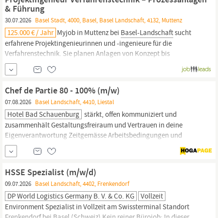
zentraler...
& Führung
30.07.2026
Basel Stadt, 4000, Basel, Basel Landschaft, 4132, Muttenz
125.000 € / Jahr
Myjob in Muttenz bei
Basel-Landschaft
sucht
erfahrene Projektingenieurinnen und -ingenieure für die
Verfahrenstechnik. Sie planen Anlagen von Konzept bis
Inbetriebnahme und führen Kleinprojekte eigenständig durch,
koordinieren Fachplaner und erstellen Prozessberechnungen. Zu
den Aufgaben gehört die Auslegung von Equipment, Erstellung
Chef de Partie 80 - 100% (m/w)
von
07.08.2026
Basel Landschaft, 4410, Liestal
Hotel Bad Schauenburg
stärkt, offen kommuniziert und
zusammenhält Gestaltungsfreiraum und Vertrauen in deine
Eigenverantwortung Zeitgemässe Arbeitsbedingungen und
Wertschätzung für dein Engagement Attraktive Vergünstigungen
über unsere Benefits Plattform Hotel Bad Schauenburg (
Basel
Umland) Gourmetrestaurant 16PGM 2018 aufwändig renoviert,
HSSE Spezialist (m/w/d)
erstrahlt das historische
09.07.2026
Basel Landschaft, 4402, Frenkendorf
DP World Logistics Germany B. V. & Co. KG
Vollzeit
Environment Spezialist in Vollzeit am Swissterminal Standort
Frenkendorf bei
Basel
(Schweiz) Kein reiner Bürojob: In dieser