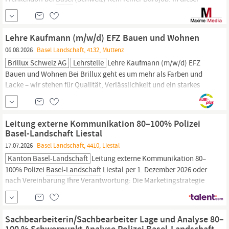
Rolle sind Sie regelmäßig im Container-Terminal unterwegs, nah
an den Teams und Prozessen. Sie analysieren, hinterfragen und
verbessern – und gestalten HSSE aktiv mit. Ihre Aufgaben - Aktive
Lehre Kaufmann (m/w/d) EFZ Bauen und Wohnen
Weiterentwicklung von HSSE im...
06.08.2026
Basel Landschaft, 4132, Muttenz
Brillux Schweiz AG
Lehrstelle
Lehre Kaufmann (m/w/d) EFZ
Bauen und Wohnen Bei Brillux geht es um mehr als Farben und
Lacke – wir stehen für Qualität, Verlässlichkeit und ein starkes
Miteinander. Als Familienunternehmen in fünfter Generation
wissen wir, dass Erfolg nur gemeinsam entsteht – durch Menschen
die anpacken, gestalten und einander vertrauen. Mehr als 2.700
Leitung externe Kommunikation 80–100% Polizei
Mitarbeitende und über 400...
Basel-Landschaft Liestal
17.07.2026
Basel Landschaft, 4410, Liestal
Kanton Basel-Landschaft
Leitung externe Kommunikation 80–
100% Polizei
Basel-Landschaft
Liestal per 1. Dezember 2026 oder
nach Vereinbarung Ihre Verantwortung: Die Marketingstrategie
der Polizei
Basel-Landschaft
mitentwickeln sowie kontinuierlich
weiterentwickeln Fachbereich Social Media fachlich führen und
weiterentwickeln Image-, Rekrutierungs- und
Sachbearbeiterin/Sachbearbeiter Lage und Analyse 80–
100 % Schwerpunkt Analyse Polizei Basel-Landschaft