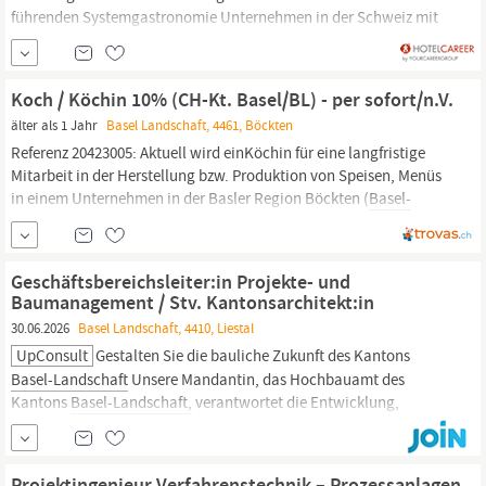
führenden Systemgastronomie Unternehmen in der Schweiz mit
über 20 Standorten und knapp 1 000 Mitarbeitern. International
sind wir in 30 Ländern mit rund 31‘000 Mitarbeitenden vertreten.
Unser gemeinsames Ziel lautet: «Feeling good on the move».
Koch / Köchin 10% (CH-Kt. Basel/BL) - per sofort/n.V.
Unser Credo inspiriert uns täglich, es unseren Kunden...
älter als 1 Jahr
Basel Landschaft, 4461, Böckten
Referenz 20423005: Aktuell wird einKöchin für eine langfristige
Mitarbeit in der Herstellung bzw. Produktion von Speisen, Menüs
in einem Unternehmen in der Basler Region Böckten (
Basel-
Landschaft
) gesucht. Eine Arbeitsaufnahme kann sofort erfolgen
oder zum nächstmöglichen Zeitpunkt – je nach Verfügbarkeit und
direkter Vereinbarung mit Schweizer...
Geschäftsbereichsleiter:in Projekte- und
Baumanagement / Stv. Kantonsarchitekt:in
30.06.2026
Basel Landschaft, 4410, Liestal
UpConsult
Gestalten Sie die bauliche Zukunft des Kantons
Basel-Landschaft
Unsere Mandantin, das Hochbauamt des
Kantons
Basel-Landschaft,
verantwortet die Entwicklung,
Realisierung und Bewirtschaftung eines kantonalen
Immobilienportfolios von rund 600 Objekten mit einem
Gesamtwert von ca. CHF 2 Milliarden. Nachhaltigkeit ist dabei ein
Projektingenieur Verfahrenstechnik – Prozessanlagen