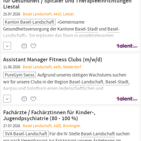
für Gesundheit / Spitäler und Therapieeinrichtungen
Liestal
25.07.2026
Basel Landschaft, 4410, Liestal
Kanton Basel-Landschaft
«Gemeinsame
Gesundheitsversorgung der Kantone
Basel-Stadt
und
Basel-
Landschaft».
Sie ergänzen das Team in projektrelevanten
Fragestellungen und Aufgaben. Sie erstellen
Entscheidungsgrundlagen und Berichte auf wissenschaftlicher,
strategischer und politischer Ebene und unterstützen die
Assistant Manager Fitness Clubs (m/w/d)
Geschäftsstelle bei der Vor- und Nachbereitung von...
11.06.2026
Basel Landschaft, 4435, Niederdorf
PureGym Swiss
Aufgrund unseres stetigen Wachstums suchen
wir für unsere Clubs in der Region
Basel-Landschaft,
Basel-Stadt,
Aargau und Solothurn einen leidenschaftlichen und
sportbegeisterten Springer für die Position als Assistant Manager
Fitness (m/w/d) mit einem Pensum von 100%. Die Einsatzorte
können je nach Bedarf variieren.
Fachärzte / Fachärztinnen für Kinder-,
Jugendpsychiatrie (80 - 100 %)
27.07.2026
Basel Landschaft, 4102, Binningen
SVA Basel-Landschaft
Für die IV-Stelle
Basel-Landschaft
suchen
wir nach Vereinbarung zur Ergänzung unseres Ärzteteams im