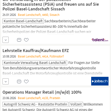
Sicherheitsassistenz (PSiA) und freuen uns auf Sie
Polizei Basel-Landschaft Sissach
25.07.2026
Basel Landschaft, 4450, Sissach
Kanton Basel-Landschaft
Sachbearbeiterin/Sachbearbeiter
polizeiliche Sicherheitsassistenz 80–100 % Innerhalb der
Sicherheitspolizei der Polizei
Basel-Landschaft
suchen wir
Verstärkung in der polizeilichen Sicherheitsassistenz (PSiA) und
freuen uns auf Sie Polizei
Basel-Landschaft
Sissach per 1.
November 2026 oder nach Vereinbarung Ihre Verantwortung
Lehrstelle Kauffrau/Kaufmann EFZ
Erledigung...
10.08.2026
Basel Landschaft, 4414, Füllinsdorf
Kantonale Verwaltung Basel-Landschaft
Für Fragen zur Stelle
Tom Berufsbildungsverantwortlicher Motorfahrzeugkontrolle
Basel-Landschaft
Die Motorfahrzeugkontrolle ist eine Dienststelle
der Sicherheitsdirektion
Basel-Landschaft.
Sie ist zuständig für
die Zulassung von Personen und Fahrzeugen zum Strassenverkehr
im Kanton
Basel-Landschaft.
Zu den...
Operations Manager Retail (m/w/d) 100%
23.06.2026
Basel Landschaft, 4133, Pratteln
Autogrill Schweiz AG - Raststätte Pratteln
Vollzeit
Willkommen
bei Autogrill Schweiz: Die Autogrill Schweiz AG ist eines der