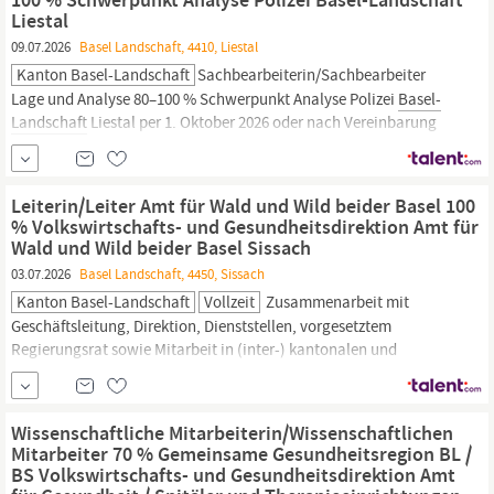
Liestal
09.07.2026
Basel Landschaft, 4410, Liestal
Kanton Basel-Landschaft
Sachbearbeiterin/Sachbearbeiter
Lage und Analyse 80–100 % Schwerpunkt Analyse Polizei
Basel-
Landschaft
Liestal per 1. Oktober 2026 oder nach Vereinbarung
Ihre Verantwortung Monitoring der (Cyber-)Kriminalitätslage
sowie Koordination von Deliktsserien im Rahmen der taktischen
Kriminalanalyse Bewerten und Aufbereiten von Daten und
Leiterin/Leiter Amt für Wald und Wild beider Basel 100
Informationen, Erkennen...
% Volkswirtschafts- und Gesundheitsdirektion Amt für
Wald und Wild beider Basel Sissach
03.07.2026
Basel Landschaft, 4450, Sissach
Kanton Basel-Landschaft
Vollzeit
Zusammenarbeit mit
Geschäftsleitung, Direktion, Dienststellen, vorgesetztem
Regierungsrat sowie Mitarbeit in (inter-) kantonalen und
nationalen Kommissionen, Arbeitsgruppen und Gremien, wie
Kantonaler Führungsstab
Basel-Landschaft
(KFS) Ihr
Hintergrund: Sie verfügen über ein abgeschlossenes Studium (FH,
Wissenschaftliche Mitarbeiterin/Wissenschaftlichen
HF, universitär)
Mitarbeiter 70 % Gemeinsame Gesundheitsregion BL /
BS Volkswirtschafts- und Gesundheitsdirektion Amt