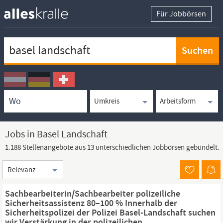
Für Jobbörsen
Keywortsuche
Ortssuche
Umkreissuche
Arbeitsform
Jobs in Basel Landschaft
1.188 Stellenangebote aus 13 unterschiedlichen Jobbörsen gebündelt.
Sortierung
Sachbearbeiterin/Sachbearbeiter polizeiliche
Sicherheitsassistenz 80–100 % Innerhalb der
Sicherheitspolizei der Polizei Basel-Landschaft suchen
wir Verstärkung in der polizeilichen