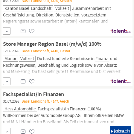
03.07.2026
Basel Landschaft, 4450, Sissach
Kanton Basel-Landschaft
Vollzeit
Zusammenarbeit mit
Geschäftsleitung, Direktion, Dienststellen, vorgesetztem
Regierungsrat sowie Mitarbeit in (inter-) kantonalen und
nationalen Kommissionen, Arbeitsgruppen und Gremien, wie
Kantonaler Führungsstab
Basel-Landschaft
(KFS) Ihr
Hintergrund: Sie verfügen über ein abgeschlossenes Studium (FH,
Store Manager Region Basel (m/w/d) 100%
HF, universitär)
12.06.2026
Basel Landschaft, 4410, Liestal
Manor
Vollzeit
Du hast fundierte Kenntnisse in
Finanz-
und
Rechnungswesen, Beschaffung und Logistik sowie von Absatz
und Marketing. Du hast sehr gute IT-Kenntnisse und bist versiert
im Umgang mit allen gängigen Office-Anwendungen. Du
bestichst durch eine rasche Auffassungsgabe, eine offene Art und
eine positive Ausstrahlung.
Fachspezialist/in Finanzen
31.07.2026
Basel Landschaft, 4147, Aesch
Hess Automobile
Fachspezialist/in
Finanzen
(100 %)
Willkommen bei der Automobile Group AG - Ihrem offiziellen BMW
und MINI-Händler im
Baselland!
Als Teil der innovativen und
führenden Garagenlandschaft in der Region
Basel,
sind wir