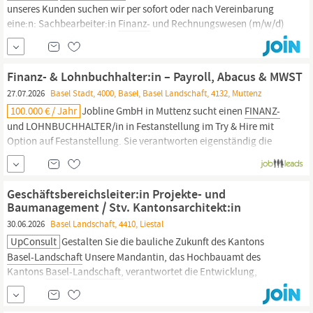
unseres Kunden suchen wir per sofort oder nach Vereinbarung
eine:n: Sachbearbeiter:in
Finanz-
und Rechnungswesen (m/w/d)
80% Standort: Birsfelden, BL Aufgabenbereich Debitoren-,
Kreditoren- und
Finanzbuchhaltung
Verarbeitung und
Verbuchung von Eingangs- und Ausgangsrechnungen
Finanz- & Lohnbuchhalter:in – Payroll, Abacus & MWST
Durchführung des...
27.07.2026
Basel Stadt, 4000, Basel, Basel Landschaft, 4132, Muttenz
100.000 € / Jahr
Jobline GmbH in Muttenz sucht einen
FINANZ-
und LOHNBUCHHALTER/in in Festanstellung im Try & Hire mit
Option auf Festanstellung. Sie verantworten eigenständig die
komplette
Finanzbuchhaltung
inklusive Abacus und
lohnbezogener Abwicklung. Sie bringen mehrjährige
Buchhaltungserfahrung, Kenntnisse der Schweizer
Geschäftsbereichsleiter:in Projekte- und
Sozialversicherungen,...
Baumanagement / Stv. Kantonsarchitekt:in
30.06.2026
Basel Landschaft, 4410, Liestal
UpConsult
Gestalten Sie die bauliche Zukunft des Kantons
Basel-Landschaft
Unsere Mandantin, das Hochbauamt des
Kantons
Basel-Landschaft,
verantwortet die Entwicklung,
Realisierung und Bewirtschaftung eines kantonalen
Immobilienportfolios von rund 600 Objekten mit einem