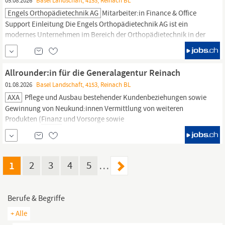
05.08.2026
Basel Landschaft, 4153, Reinach BL
Engels Orthopädietechnik AG
Mitarbeiter:in Finance & Office
Support Einleitung Die Engels Orthopädietechnik AG ist ein
modernes Unternehmen im Bereich der Orthopädietechnik in der
Region
Basel-Land.
Wir stehen für Innovation, Qualität und
Kundennähe. Zur Verstärkung unseres Teams suchen wir eine:n
engagierte:n Mitarbeiter:in Finance & Office Support, der/die mit
Allrounder:in für die Generalagentur Reinach
uns...
01.08.2026
Basel Landschaft, 4153, Reinach BL
AXA
Pflege und Ausbau bestehender Kundenbeziehungen sowie
Gewinnung von Neukund:innen Vermittlung von weiteren
Produkten (
Finanz
und Vorsorge sowie
Gesundheitsdienstleistungen) der AXA Lösungsorientierte und
persönliche Rundumberatung von Versicherungskund:innen
Erstellung von Offerten und Anträgen sowie allgemeine
Korrespondenz Das bringst du mit...
1
2
3
4
5
…
Berufe & Begriffe
+ Alle