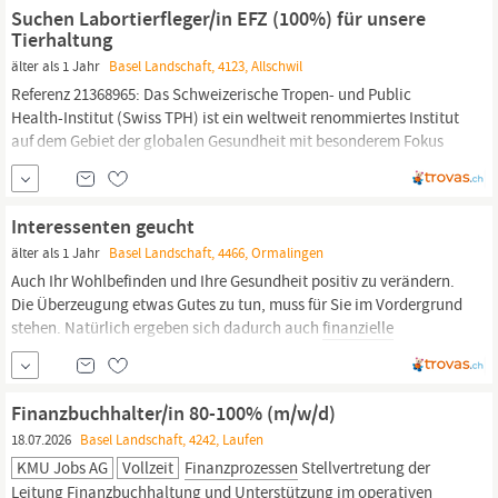
Gesamtwert von ca. CHF 2 Milliarden. Nachhaltigkeit ist dabei ein
Suchen Labortierfleger/in EFZ (100%) für unsere
zentraler...
Tierhaltung
älter als 1 Jahr
Basel Landschaft, 4123, Allschwil
Referenz 21368965: Das Schweizerische Tropen- und Public
Health-Institut (Swiss TPH) ist ein weltweit renommiertes Institut
auf dem Gebiet der globalen Gesundheit mit besonderem Fokus
auf Länder mit niedrigen und mittleren Einkommen. Assoziiert mit
der Universität
Basel,
verbindet das Swiss TPH Forschung, Lehre
und Dienstleistungen auf lokaler,...
Interessenten geucht
älter als 1 Jahr
Basel Landschaft, 4466, Ormalingen
Auch Ihr Wohlbefinden und Ihre Gesundheit positiv zu verändern.
Die Überzeugung etwas Gutes zu tun, muss für Sie im Vordergrund
stehen. Natürlich ergeben sich dadurch auch
finanzielle
Möglichkeiten. Sie können arbeiten, wo Sie gerade sind und wann
Sie möchten. Würden Sie gerne
finanziell
unabhängig sein? Dann
melden Sie sich unter der...
Finanzbuchhalter/in 80-100% (m/w/d)
18.07.2026
Basel Landschaft, 4242, Laufen
KMU Jobs AG
Vollzeit
Finanzprozessen
Stellvertretung der
Leitung
Finanzbuchhaltung
und Unterstützung im operativen