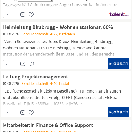
Tagesgeschäft Anforderungen: Abgeschlossene kaufmännische
Ausbildung EFZ Weiterbildung im
Finanz-
und Rechnungswesen
(z. B. Fachausweis
Finanz-
und Rechnungswesen) von Vorteil
Mehrjährige Berufserfahrung in der
Finanzbuchhaltung
Gute
Heimleitung Birsbrugg – Wohnen stationär, 80%
Kenntnisse im...
08.08.2026
Basel Landschaft, 4127, Birsfelden
Verein Schweizerisches Rotes Kreuz
Heimleitung Birsbrugg –
Wohnen stationär, 80% Die Birsbrugg ist eine anerkannte
Institution der Behindertenhilfe in
Basel
und Teil des Bereichs
Wohnen, Arbeiten und Soziales des Roten Kreuzes
Basel.
Aufgrund einer Pensionierung möchten wir die Stelle der
Heimleitung per 1. Februar 2027 neu besetzen und
Leitung Projektmanagement
weiterentwickeln.
07.08.2026
Basel Landschaft, 4410, Liestal
EBL (Genossenschaft Elektra Baselland)
Für einen langfristigen
und zukunftsorientierten Erfolg. © EBL (Genossenschaft Elektra
Baselland)
T jid5c43369ae jit0832ae jiy26ae
Mitarbeiter:in Finance & Office Support