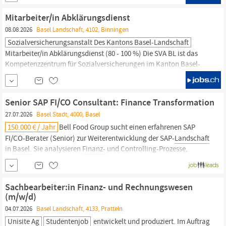
darauf, alle Dienstleistungen rund um das Auto und Motorrad der
Marken BMW, BMW-Motorrad, Mini und ALPINA...
Mitarbeiter/in Abklärungsdienst
08.08.2026
Basel Landschaft, 4102, Binningen
Sozialversicherungsanstalt Des Kantons Basel-Landschaft
Mitarbeiter/in Abklärungsdienst (80 - 100 %) Die SVA BL ist das
Kompetenzzentrum für Sozialversicherungen im Kanton
Basel-
Landschaft.
Sie erfüllt als eigenständiges öffentlich-rechtliches
Unternehmen einen gesetzlichen Auftrag und leistet einen Beitrag
zur sozialen Sicherheit für die Bevölkerung und die Wirtschaft des
Senior SAP FI/CO Consultant: Finance Transformation
Kantons.
27.07.2026
Basel Stadt, 4000, Basel
150.000 € / Jahr
Bell Food Group sucht einen erfahrenen SAP
FI/CO-Berater (Senior) zur Weiterentwicklung der SAP-
Landschaft
in
Basel.
Sie analysieren
Finanz-
und Controlling-Prozesse,
entwickeln Lösungen und begleiten deren Umsetzung unter
wirtschaftlichen Aspekten. Sie verfügen über mehrjährige SAP
FI/CO-Erfahrung,...
Sachbearbeiter:in Finanz- und Rechnungswesen
(m/w/d)
04.07.2026
Basel Landschaft, 4133, Pratteln
Unisite Ag
Studentenjob
entwickelt und produziert. Im Auftrag