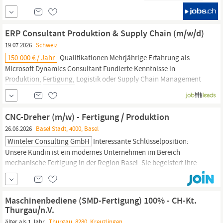
einbringen? In dieser abwechslungsreicher Funktion unterstützen
Sie unser Team mit einem fortschrittlichen Maschinenpark in der
Produktion
und der...
ERP Consultant Produktion & Supply Chain (m/w/d)
19.07.2026
Schweiz
150.000 € / Jahr
Qualifikationen Mehrjährige Erfahrung als
Microsoft Dynamics Consultant Fundierte Kenntnisse in
Produktion,
Fertigung,
Logistik oder Supply Chain Management
Erfahrung mit ERP-Implementierungen im Industrie- oder
Produktionsumfeld
Verständnis für End-to-End-Geschäftsprozesse
und digitale Transformation...
CNC-Dreher (m/w) - Fertigung / Produktion
26.06.2026
Basel Stadt, 4000, Basel
Winteler Consulting GmbH
Interessante Schlüsselposition:
Unsere Kundin ist ein modernes Unternehmen im Bereich
mechanische
Fertigung
in der Region Basel. Sie begeistert ihre
Kundschaft als Herstellerin von anspruchsvollen
Präzisionsdrehteilen. Zur Verstärkung des Teams suchen wir per
sofort oder nach Vereinbarung eine zuverlässige und
Maschinenbediene (SMD-Fertigung) 100% - CH-Kt.
selbstständige Persönlichkeit. Aufgaben
Thurgau/n.V.
älter als 1 Jahr
Thurgau, 8280, Kreuzlingen