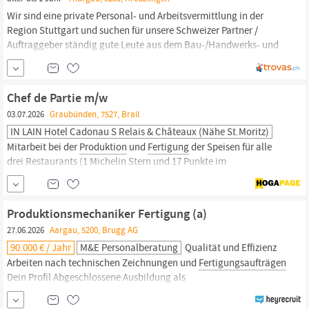
Wir sind eine private Personal- und Arbeitsvermittlung in der
Region Stuttgart und suchen für unsere Schweizer Partner /
Auftraggeber ständig gute Leute aus dem Bau-/Handwerks- und
Industriebereich, u.a. aus der industriellen
Fertigung
/
Produktion.
MASCHINENBEDIENER – SMD-
FERTIGUNG
Ihre
Aufgaben: • Mitarbeit bei der
Fertigung
von elektronischen...
Chef de Partie m/w
03.07.2026
Graubünden, 7527, Brail
IN LAIN Hotel Cadonau S Relais & Châteaux (Nähe St.Moritz)
Mitarbeit bei der
Produktion
und
Fertigung
der Speisen für alle
drei Restaurants (1 Michelin Stern und 17 Punkte im
Gourmetrestaurant) Mithilfe der Angebotsgestaltung
(Gästeorientiert und auf dem Betriebskonzept abgestimmt)
Präzise Durchsetzung des Hygienekonzeptes Reinigen und Pflegen
Produktionsmechaniker Fertigung (a)
der Maschinen und Geräte am Arbeitsplatz Einhalten...
27.06.2026
Aargau, 5200, Brugg AG
90.000 € / Jahr
M&E Personalberatung
Qualität und Effizienz
Arbeiten nach technischen Zeichnungen und
Fertigungsaufträgen
Dein Profil Abgeschlossene Ausbildung als
Produktionsmechaniker
EFZ oder eine vergleichbare technische
Berufsausbildung Erfahrung in der mechanischen
Fertigung,