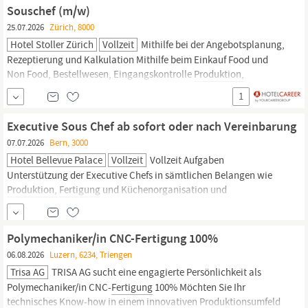
Rundschleifen Interesse an CNC-gesteuerten
Fertigungsprozessen
Souschef (m/w)
Technisches
25.07.2026
Zürich, 8000
Hotel Stoller Zürich
Vollzeit
Mithilfe bei der Angebotsplanung,
Rezeptierung und Kalkulation Mithilfe beim Einkauf Food und
Non Food, Bestellwesen, Eingangskontrolle
Produktion,
Fertigung,
Mise en Place Mithilfe bei der Küchenorganisation inkl.
1
Dienst Mithilfe bei der Mitarbeiterführung und
Mitarbeitereinsatzplanung Mithilfe bei der Einhaltung der
Executive Sous Chef ab sofort oder nach Vereinbarung
wirtschaftlichen...
07.07.2026
Bern, 3000
Hotel Bellevue Palace
Vollzeit
Vollzeit Aufgaben
Unterstützung der Executive Chefs in sämtlichen Belangen wie
Produktion,
Fertigung
und Küchenorganisation und
Mitarbeiterbetreuung und -planung Unterstützung der Sous Chefs
unserer Restaurants in der täglichen
Produktion,
Planung und
Organisation Verantwortung über die Bankett- und
Polymechaniker/in CNC-Fertigung 100%
Cateringküche...
06.08.2026
Luzern, 6234, Triengen
Trisa AG
TRISA AG sucht eine engagierte Persönlichkeit als
Polymechaniker/in CNC-
Fertigung
100% Möchten Sie Ihr
technisches Know-how in einem innovativen
Produktionsumfeld