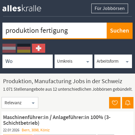
Für Jobbörsen
Keywortsuche
Ortssuche
Umkreissuche
Arbeitsform
Produktion, Manufacturing Jobs in der Schweiz
1.071 Stellenangebote aus 12 unterschiedlichen Jobbörsen gebündelt.
Sortierung
Maschinenführer:in / Anlageführer:in 100% (3-
Schichtbetrieb)
22.07.2026
Bern, 3098, Köniz