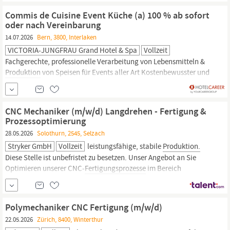
idealerweise im Bereich Rundschleifen Interesse an CNC-
Commis de Cuisine Event Küche (a) 100 % ab sofort
gesteuerten
Fertigungsprozessen
Technisches
oder nach Vereinbarung
14.07.2026
Bern, 3800, Interlaken
VICTORIA-JUNGFRAU Grand Hotel & Spa
Vollzeit
Fachgerechte, professionelle Verarbeitung von Lebensmitteln &
Produktion
von Speisen für Events aller Art Kostenbewusster und
fachgerechter Umgang mit Lebensmitteln über alle Prozesse
(Annahme, Lagerung,
Produktion,
Fertigung
& Entsorgung) Aktive
Unterstützung der Vorgesetzten in der Angebotsplanung
CNC Mechaniker (m/w/d) Langdrehen - Fertigung &
Einbringung...
Prozessoptimierung
28.05.2026
Solothurn, 2545, Selzach
Stryker GmbH
Vollzeit
leistungsfähige, stabile
Produktion.
Diese Stelle ist unbefristet zu besetzen. Unser Angebot an Sie
Optimieren unserer CNC‑
Fertigungsprozesse
im Bereich
Langdrehen (STAR, TORNOS, Citizen) mit Fokus auf Qualität,
Effizienz und Anlagenverfügbarkeit Erstellen, Bearbeiten und
Schließen von CNC‑Änderungsanträgen sowie die
Polymechaniker CNC Fertigung (m/w/d)
eigenständige...
22.05.2026
Zürich, 8400, Winterthur