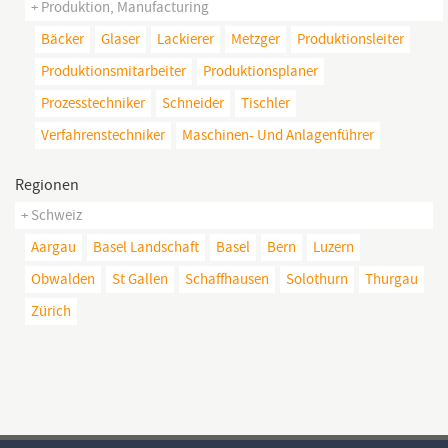
+ Produktion, Manufacturing
Bäcker
Glaser
Lackierer
Metzger
Produktionsleiter
Produktionsmitarbeiter
Produktionsplaner
Prozesstechniker
Schneider
Tischler
Verfahrenstechniker
Maschinen- Und Anlagenführer
Regionen
+ Schweiz
Aargau
Basel Landschaft
Basel
Bern
Luzern
Obwalden
St Gallen
Schaffhausen
Solothurn
Thurgau
Zürich