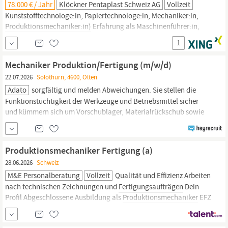
78.000 € / Jahr
Klöckner Pentaplast Schweiz AG
Vollzeit
Kunststofftechnologe:in, Papiertechnologe:in, Mechaniker:in,
Produktionsmechaniker:in)
Erfahrung als Maschinenführer:in,
Anlagenführer:in oder
Produktionsmitarbeiter:in
Erfahrung in der
1
industriellen
Produktion
oder Kunststoffverarbeitung von Vorteil
Bereitschaft für den 3-Schichtbetrieb Selbständige, exakte und...
Mechaniker Produktion/Fertigung (m/w/d)
22.07.2026
Solothurn, 4600, Olten
Adato
sorgfältig und melden Abweichungen. Sie stellen die
Funktionstüchtigkeit der Werkzeuge und Betriebsmittel sicher
und kümmern sich um Vorschublager, Materialrückschub sowie
Entsorgung. ANFORDERUNGEN Sie verfügen über technisches
Verständnis, Erfahrung in der
Produktion
oder
Fertigung
und
arbeiten präzise sowie zuverlässig.
Produktionsmechaniker Fertigung (a)
28.06.2026
Schweiz
M&E Personalberatung
Vollzeit
Qualität und Effizienz Arbeiten
nach technischen Zeichnungen und
Fertigungsaufträgen
Dein
Profil Abgeschlossene Ausbildung als
Produktionsmechaniker
EFZ
oder eine vergleichbare technische Berufsausbildung Erfahrung
in der mechanischen
Fertigung,
idealerweise im Bereich