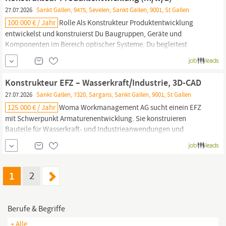
27.07.2026
Sankt Gallen, 9475, Sevelen, Sankt Gallen, 9001, St Gallen
100.000 € / Jahr
Rolle Als Konstrukteur Produktentwicklung
entwickelst und konstruierst Du Baugruppen, Geräte und
Komponenten im Bereich optischer Systeme. Du begleitest
Produkte von der Konzeptphase bis zur
Produktionsreife,
unterstützt den Prototypenbau und arbeitest eng mit
Produktion,
Lieferanten und Kunden zusammen. Lohn CHF85 000 - 95 000...
Konstrukteur EFZ – Wasserkraft/Industrie, 3D-CAD
27.07.2026
Sankt Gallen, 7320, Sargans, Sankt Gallen, 9001, St Gallen
125.000 € / Jahr
Woma Workmanagement AG sucht einein EFZ
mit Schwerpunkt Armaturenentwicklung. Sie konstruieren
Bauteile für Wasserkraft- und Industrieanwendungen und
erstellen
Fertigungsunterlagen
wie Zeichnungen, Stücklisten und
Dokumentationen. Sie arbeiten eng mit der Projektleitung, AVOR
und
Produktion
zusammen, kommunizieren mit Kunden und...
1
2
Berufe & Begriffe
+ Alle