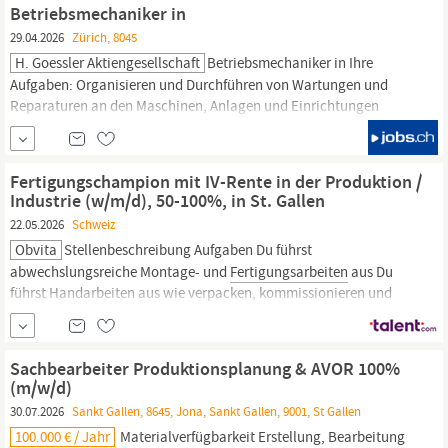
Betriebsmechaniker in
29.04.2026
Zürich, 8045
H. Goessler Aktiengesellschaft
Betriebsmechaniker in Ihre
Aufgaben: Organisieren und Durchführen von Wartungen und
Reparaturen an den Maschinen, Anlagen und Einrichtungen
(Standorte in Zürich und
St
.
Gallen)
Selbstständige Durchführung
von ungeplanten Reparaturen im
Produktionsbetrieb
Mitarbeit
bei den Maschinenrevisionen der ausländischen...
Fertigungschampion mit IV-Rente in der Produktion /
Industrie (w/m/d), 50-100%, in St. Gallen
22.05.2026
Schweiz
Obvita
Stellenbeschreibung Aufgaben Du führst
abwechslungsreiche Montage- und
Fertigungsarbeiten
aus Du
führst Handarbeiten aus wie verpacken, kommissionieren und
konfektionieren Du unterstützt dort, wo gerade Hilfe gebraucht
wird Profil Du bist IV-Rentner:in oder befindest dich in der
Rentenprüfung Du suchst eine interessante und
Sachbearbeiter Produktionsplanung & AVOR 100%
abwechslungsreiche Arbeit Du...
(m/w/d)
30.07.2026
Sankt Gallen, 8645, Jona, Sankt Gallen, 9001, St Gallen
100.000 € / Jahr
Materialverfügbarkeit Erstellung, Bearbeitung