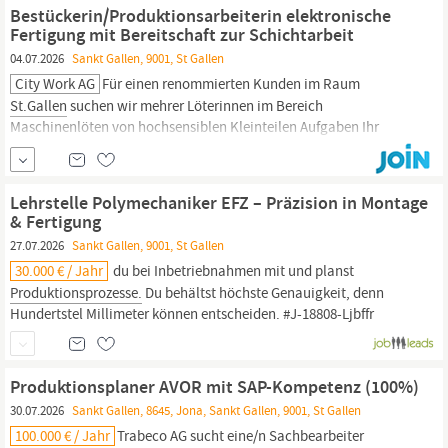
abgeschlossene technische Ausbildung mitbringst du Erfahrung
Bestückerin/Produktionsarbeiterin elektronische
im Umgang mit
Produktionsanlagen
Fertigung mit Bereitschaft zur Schichtarbeit
04.07.2026
Sankt Gallen, 9001, St Gallen
City Work AG
Für einen renommierten Kunden im Raum
St.Gallen
suchen wir mehrer Löterinnen im Bereich
Maschinenlöten von hochsensiblen Kleinteilen Aufgaben Ihr
Aufgabengebiet Montage und Prüfung von Baugruppen gemäss
Arbeitspapier Ablängen, Abisolieren und Weichlöten von Kabeln
Montage von Verbindern mit hohen Anforderungen
Lehrstelle Polymechaniker EFZ – Präzision in Montage
& Fertigung
27.07.2026
Sankt Gallen, 9001, St Gallen
30.000 € / Jahr
du bei Inbetriebnahmen mit und planst
Produktionsprozesse.
Du behältst höchste Genauigkeit, denn
Hundertstel Millimeter können entscheiden. #J-18808-Ljbffr
Produktionsplaner AVOR mit SAP-Kompetenz (100%)
30.07.2026
Sankt Gallen, 8645, Jona, Sankt Gallen, 9001, St Gallen
100.000 € / Jahr
Trabeco AG sucht eine/n Sachbearbeiter