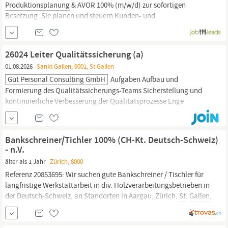
Produktionsplanung
& AVOR 100% (m/w/d) zur sofortigen
Besetzung. Sie planen und steuern Kunden- und
Fertigungsaufträge,
erstellen
Produktionsaufträge
im SAP und
unterstützen die Feinplanung im Tagesgeschäft. Sie arbeiten eng
mit
Produktion,
Supply Chain und...
26024 Leiter Qualitätssicherung (a)
01.08.2026
Sankt Gallen, 9001, St Gallen
Gut Personal Consulting GmbH
Aufgaben Aufbau und
Formierung des Qualitätssicherungs-Teams Sicherstellung und
kontinuierliche Verbesserung der Qualitätsprozesse Enge
Zusammenarbeit mit
Produktion,
Engineering und Supply Chain
Ansprechpartner für Kunden in jeglichen qualitätsrelevanten
Fragestellungen Qualifikation Technische Grundausbildung auf
Bankschreiner/Tichler 100% (CH-Kt. Deutsch-Schweiz)
Stufe HF/FH, von Vorteil mit...
- n.V.
älter als 1 Jahr
Zürich, 8000
Referenz 20853695: Wir suchen gute Bankschreiner / Tischler für
langfristige Werkstattarbeit in div. Holzverarbeitungsbetrieben in
der Deutsch-Schweiz, an Standorten in Aargau, Zürich,
St
.
Gallen,
Zug, Schwyz, Luzern, Bern. Arbeitsantritt wäre ab sofort / laufend
möglich - je nach Verfügbarkeit und direkter Vereinbarung mit
Schweizer...