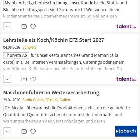
Myjob
Arbeitgeberbeschreibung Unser Kunde ist ein Stahl- und
Blechbearbeitungsprofi.sind Sie das auch? Wir suchen für ein
kundenorientiertes Unternehmen im Raum
St
.
Gallen
einen
erfahrenen und aufgestellten Mitarbeiter für das technische Büro.
Sie sind in der Stahl- und Blechverarbeitung zu Hause und
arbeiten gerne mit anderen Abteilungen wie
Produktion,
Verkauf,
Lehrstelle als Koch/Köchin EFZ Start 2027
Innendienst...
04.06.2026
Schweiz
Thurvita AG
für unser Restaurant Chez Grand Maman (à la
carte) mit. Bei internen Veranstaltungen, Caterings oder einem
gemütlichen Kaffeekränzchen bist du unterstützend dabei. Du
bringst deine eigenen Ideen und eigene Kreativität ein, um den
Geschmack unserer Kund:innen zu treffen. Du besuchst die
Berufsfachschule in Wattwil oder
St
.
Gallen.
Maschinenführer:in Weiterverarbeitung
29.07.2026
Sankt Gallen, 9015, St Gallen
CH Media
überwachst die
Produktionen
stellst du die geforderte
Qualität und Quantität sicher übernimmst du Unterhalts- und
Wartungsarbeiten an den Versandanlagen und deren
Peripheriegeräten arbeitest du im 2-Schichtbetrieb (Früh- und
Spätschicht) Du kommst hier zum Ziel, wenn du eine