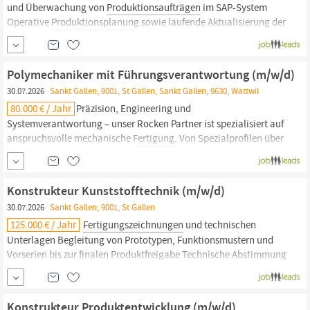
und Überwachung von
Produktionsaufträgen
im SAP-System
Operative
Produktionsplanung
sowie laufende Aktualisierung der
Feinplanung Enge Zusammenarbeit mit
Produktion,
Supply
Chain und weiteren internen Bereichen Stammdatenpflege sowie
Mitarbeit bei der Optimierung von...
Polymechaniker mit Führungsverantwortung (m/w/d)
30.07.2026
Sankt Gallen, 9001, St Gallen, Sankt Gallen, 9630, Wattwil
80.000 € / Jahr
Präzision, Engineering und
Systemverantwortung – unser Rocken Partner ist spezialisiert auf
anspruchsvolle mechanische
Fertigung.
Von Spezialprofilen über
CNC-Komponenten bis hin zu kompletten Baugruppen: Hier
entstehen Lösungen, die höchsten Ansprüchen gerecht werden.
Das Leistungsspektrum reicht von der Beratung
Konstrukteur Kunststofftechnik (m/w/d)
30.07.2026
Sankt Gallen, 9001, St Gallen
125.000 € / Jahr
Fertigungszeichnungen
und technischen
Unterlagen Begleitung von Prototypen, Funktionsmustern und
Vorserien bis zur finalen Produktfreigabe Technische Abstimmung
mit Projektmanagement,
Produktion,
Qualität, Einkauf sowie
externen Kunden und Lieferanten Optimierung bestehender
Produkte und
Fertigungsprozesse
hinsichtlich...
Konstrukteur Produktentwicklung (m/w/d)