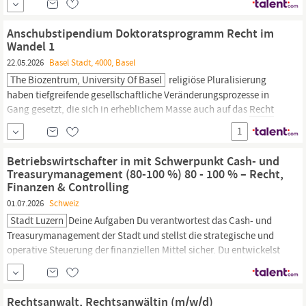
als starkes Kompetenzzentrum
Recht
nach innen und aussen
aufzutreten. Der Schwerpunkt deiner Tätigkeit liegt im
Anschubstipendium Doktoratsprogramm Recht im
Sozialversicherungsrecht...
Wandel 1
22.05.2026
Basel Stadt, 4000, Basel
The Biozentrum, University Of Basel
religiöse Pluralisierung
haben tiefgreifende gesellschaftliche Veränderungsprozesse in
Gang gesetzt, die sich in erheblichem Masse auch auf das
Recht
auswirken. Im Forschungsbereich «Gesellschaftlicher Wandel»
1
werden Fragestellungen zusammengefasst, die in diesem Kontext
einer
rechtswissenschaftlichen
Reflexion und Aufarbeitung
Betriebswirtschafter in mit Schwerpunkt Cash- und
bedürfen.
Treasurymanagement (80-100 %) 80 - 100 % – Recht,
Finanzen & Controlling
01.07.2026
Schweiz
Stadt Luzern
Deine Aufgaben Du verantwortest das Cash- und
Treasurymanagement der Stadt und stellst die strategische und
operative Steuerung der finanziellen Mittel sicher. Du entwickelst
Finanzierungsstrategien, bewirtschaftest Finanzanlagen und
Finanzierungen und optimierst die Finanzierungskosten sowie die
Anlageerträge im Rahmen der geltenden Vorgaben. Du planst und
Rechtsanwalt, Rechtsanwältin (m/w/d)