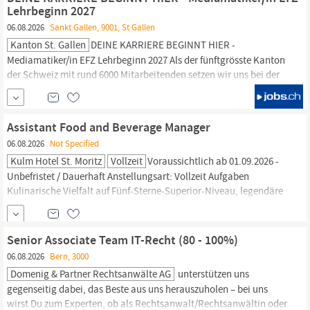
anderer durch geltendes
Recht
geschützter
Lehrbeginn 2027
06.08.2026
Sankt Gallen, 9001, St Gallen
Kanton St. Gallen
DEINE KARRIERE BEGINNT HIER -
Mediamatiker/in EFZ Lehrbeginn 2027 Als der fünftgrösste Kanton
der Schweiz mit rund 6000 Mitarbeitenden setzen wir uns bei der
Kantonsverwaltung für das Gemeinwohl der Gesellschaft ein. Mit
einer beeindruckenden Vielfalt an Leistungen betrifft unsere
Arbeit alle Bereiche des Lebens, sei es Bildung, Wirtschaft,
Assistant Food and Beverage Manager
Recht,
...
06.08.2026
Not Specified
Kulm Hotel St. Moritz
Vollzeit
Voraussichtlich ab 01.09.2026 -
Unbefristet / Dauerhaft Anstellungsart: Vollzeit Aufgaben
Kulinarische Vielfalt auf Fünf-Sterne-Superior-Niveau, legendäre
Events und gelebte Gastfreundschaft im Herzen von St. Moritz -
das ist die Welt des Kulm Hotels. Als Assistant F&B Manager sind
Sie die
rechte
Hand unseres
Senior Associate Team IT-Recht (80 - 100%)
06.08.2026
Bern, 3000
Domenig & Partner Rechtsanwälte AG
unterstützen uns
gegenseitig dabei, das Beste aus uns herauszuholen – bei uns
wirst Du zum Experten, ob als
Rechtsanwalt/Rechtsanwältin
oder