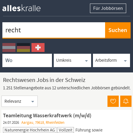
Für Jobbörsen
Keywortsuche
Ortssuche
Umkreissuche
Arbeitsform
Rechtswesen Jobs in der Schweiz
1.251 Stellenangebote aus 12 unterschiedlichen Jobbörsen gebündelt.
Sortierung
Teamleitung Wasserkraftwerk (m/w/d)
24.07.2026
Aargau, 79618, Rheinfelden
Naturenergie Hochrhein AG
Vollzeit
Führung sowie