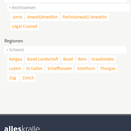
+ Rechtswesen
Jurist
Anwalt/anwältin
Rechtsanwalt/-Anwältin
Legal Counsel
Regionen
+ Schweiz
Aargau
Basel Landschaft
Basel
Bern
Graubünden
Luzern
St Gallen
Schaffhausen
Solothurn
Thurgau
Zug
Zürich