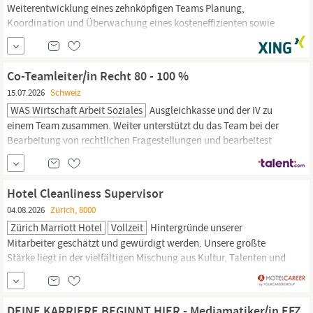
Weiterentwicklung eines zehnköpfigen Teams Planung,
Koordination und Überwachung eines kosteneffizienten sowie
qualitativ einwandfreien Kraftwerksbetriebs im Flusskraftwerk
Rheinfelden (CH) in enger Zusammenarbeit mit Dienstleistern
Sicherstellung eines
rechtskonformen
und sicheren Betriebs
Co-Teamleiter/in Recht 80 - 100 %
gemäß bestehender Konzession,
15.07.2026
Schweiz
WAS Wirtschaft Arbeit Soziales
Ausgleichkasse und der IV zu
einem Team zusammen. Weiter unterstützt du das Team bei der
Bearbeitung von
rechtlichen
Fragestellungen und bearbeitest
eigenständig komplexe Beschwerdeverfahren. Nebst der
juristischen Tätigkeit interessierst du dich für anspruchsvolle
Führungsaufgaben, Prozessoptimierungen und prägst den Schritt
Hotel Cleanliness Supervisor
zum digitalen Arbeiten im Bereich
Recht
mit. Deine Aufgaben Du
04.08.2026
Zürich, 8000
Zürich Marriott Hotel
Vollzeit
Hintergründe unserer
Mitarbeiter geschätzt und gewürdigt werden. Unsere größte
Stärke liegt in der vielfältigen Mischung aus Kultur, Talenten und
Erfahrungen unserer Mitarbeiter. Wir verpflichten uns zur
Nichtdiskriminierung aus allen gesetzlich geschützten Gründen,
einschließlich einer Behinderung, des Veteranenstatus oder
DEINE KARRIERE BEGINNT HIER - Mediamatiker/in EFZ