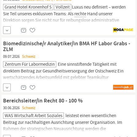
Grand Hotel Kronenhof S
Vollzeit
Luxus neu definiert – werden
Sie Teil unseres exklusiven Teams: Als
rechte
Hand unserer
Direktion sorgen Sie nicht nur für reibungslose administrative
Abläufe hinter den Kulissen, sondern prägen das Gäste- und
Mitarbeitererlebnis auch aktiv auf der Fläche. Neben klassischen
Direktionsaufgaben begleiten Sie exklusive Events und stellen
Biomedizinische/r Analytiker/in BMA HF Labor Grabs -
durch Ihren...
ZLM
09.07.2026
Schweiz
Zentrum Für Labormedizin
Eine sinnstiftende Tätigkeit mit
direktem Beitrag zur Gesundheitsversorgung der Ostschweiz Ein
wertschätzendes Arbeitsumfeld mit gelebter Teamkultur
Weiterbildungsmöglichkeiten in einem innovativen Umfeld
Moderne Arbeitsbedingungen, attraktive Sozialleistungen und
flexible Arbeitszeitmodelle Öffentlich-
rechtlicher
Arbeitgeber mit
Bereichsleiter/in Recht 80 - 100 %
hoher Fachkompetenz
30.06.2026
Schweiz
WAS Wirtschaft Arbeit Soziales
leistest einen wesentlichen
Beitrag zur nachhaltigen Ausrichtung unserer Organisation. Im
Rahmen der strategischen Neuausrichtung werden die
Rechtsdienste
von WAS Luzern in einem Bereich gebündelt, um