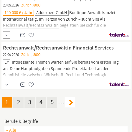
koordinierst...
23.05.2026
Zürich, 8000
140.000 € / Jahr
Addexpert GmbH
Boutique-Anwaltskanzlei –
international tätig, im Herzen von Zürich – sucht Sie! Als
Rechtsanwalt/Rechtsanwältin
begeistern Sie sich für die
Vielseitigkeit der Jurisprudenz und blicken mit Spannung, Ehrgeiz
und Freude in die Zukunft. Dabei fällt es Ihnen leicht, sich in die
unterschiedlichsten Themenbereiche einzuarbeiten und neue
Rechtsanwalt/Rechtsanwältin Financial Services
Kontakte zu knüpfen.
22.05.2026
Zürich, 8000
EY
Interessante Themen warten auf Sie bereits vom ersten Tag
an. Deine Hauptaufgaben Spannende Projektarbeit an der
Schnittstelle zwischen Wirtschaft,
Recht
und Technologie
Bearbeitung von komplexen
Rechtsfragen
für nationale und
internationale Kunden im Bereich Financial Services
Interdisziplinäre Zusammenarbeit in einem dynamischen und...
1
2
3
4
5
…
Berufe & Begriffe
+ Alle