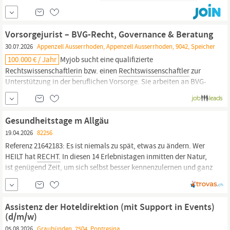
als Barista. Sozialleistungen: Profitier von unserer
überobligatorischen BVG-Versicherung, bei der wir mehr als die
Hälfte der Beiträge übernehmen, und einer Unfallversicherung
Vorsorgejurist – BVG-Recht, Governance & Beratung
mit Privatdeckung.
30.07.2026
Appenzell Ausserrhoden, Appenzell Ausserrhoden, 9042, Speicher
100.000 € / Jahr
Myjob sucht eine qualifizierte
Rechtswissenschaftlerin
bzw. einen
Rechtswissenschaftler
zur
Unterstützung in der beruflichen Vorsorge. Sie arbeiten an BVG-
und Freizügigkeitsfragen, harmonisieren Reglemente und
Verträge und helfen Mitarbeitenden sowie Kund:innen
rechtlich.
Zudem pflegen Sie den Kontakt zu Behörden und
Gesundheitstage m Allgäu
19.04.2026
82256
Referenz 21642183: Es ist niemals zu spät, etwas zu ändern. Wer
HEILT hat
RECHT.
In diesen 14 Erlebnistagen inmitten der Natur,
ist genügend Zeit, um sich selbst besser kennenzulernen und ganz
gezielt auf jeden Teilnehmer einzugehen. Gemeinsam verbringen
wir diese Tage bei Symposium11 mit gesunder Nahrung für
Assistenz der Hoteldirektion (mit Support in Events)
(d/m/w)
05.08.2026
Graubünden, 7504, Pontresina