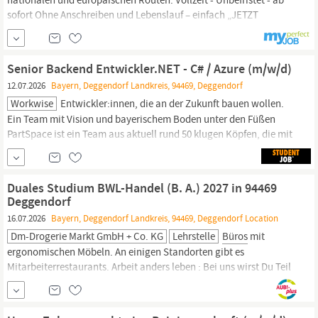
sofort Ohne Anschreiben und Lebenslauf – einfach „JETZT
BEWERBEN“ über unser kurzes Formular. Kraftfahrer CE
Linienverkehr (m/w/d) Arbeitsort: Wallersdorf bei
Deggendorf
|
Ref. Nr. CE/W/2026 Durchführung von Transporten
Senior Backend Entwickler.NET - C# / Azure (m/w/d)
12.07.2026
Bayern, Deggendorf Landkreis, 94469, Deggendorf
Workwise
Entwickler:innen, die an der Zukunft bauen wollen.
Ein Team mit Vision und bayerischem Boden unter den Füßen
PartSpace ist ein Team aus aktuell rund 50 klugen Köpfen, die mit
Leidenschaft, technischer Tiefe und Innvotiansgeist daran
arbeiten, die industrielle Wertschöpfung zu transformieren. Unser
Hauptsitz liegt im niederbayerischen
Deggendorf.
In...
Duales Studium BWL-Handel (B. A.) 2027 in 94469
Deggendorf
16.07.2026
Bayern, Deggendorf Landkreis, 94469, Deggendorf Location
Dm-Drogerie Markt GmbH + Co. KG
Lehrstelle
Büros
mit
ergonomischen Möbeln. An einigen Standorten gibt es
Mitarbeiterrestaurants. Arbeit anders leben : Bei uns wirst Du Teil
einer besonderen Arbeitsgemeinschaft: Unser
Ausbildungskonzept ist zukunftsweisend und vielfältig. Klassische
Hierarchien gibt es bei uns nicht – stattdessen zählt das Wir. Mit