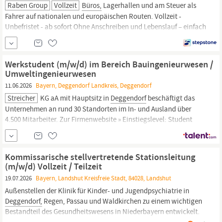
Raben Group
Vollzeit
Büros,
Lagerhallen und am Steuer als
Fahrer auf nationalen und europäischen Routen. Vollzeit -
Unbefristet - ab sofort Ohne Anschreiben und Lebenslauf – einfach
„JETZT BEWERBEN“ über unser kurzes Formular. Kraftfahrer CE
Linienverkehr (m/w/d) Arbeitsort: Wallersdorf bei
Deggendorf
|
Ref. Nr. CE/W/2026 Durchführung von Transporten
Werkstudent (m/w/d) im Bereich Bauingenieurwesen /
Umweltingenieurwesen
11.06.2026
Bayern, Deggendorf Landkreis, Deggendorf
Streicher
KG aA mit Hauptsitz in
Deggendorf
beschäftigt das
Unternehmen an rund 30 Standorten im In- und Ausland über
4.500 Mitarbeiter. Zur Firmenwebsite » Einstiegslevel: Student
Funktionsbereich: Brücken- und Ingenieurbau, Digitale und
kommunale Infrastruktur, Straßen- und Tiefbau Aufgaben
Verschiedene Tätigkeiten im
Büro
und auf der...
Kommissarische stellvertretende Stationsleitung
(m/w/d) Vollzeit / Teilzeit
19.07.2026
Bayern, Landshut Kreisfreie Stadt, 84028, Landshut
Außenstellen der Klinik für Kinder- und Jugendpsychiatrie in
Deggendorf,
Regen, Passau und Waldkirchen zu einem wichtigen
Bestandteil des Gesundheitswesens in Niederbayern entwickelt.
Unser erklärtes Ziel ist es, das Behandlungsangebot und die