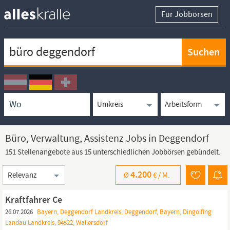
Für Jobbörsen
Keywortsuche
Ortssuche
Umkreissuche
Arbeitsform
Büro, Verwaltung, Assistenz Jobs in Deggendorf
151 Stellenangebote aus 15 unterschiedlichen Jobbörsen gebündelt.
Sortierung
4.200
Ø
€ /
M.
Kraftfahrer Ce
26.07.2026
Bayern, Deggendorf Landkreis, Deggendorf, Bayern, Dingolfing
Landau Landkreis, 94522, Wallersdorf