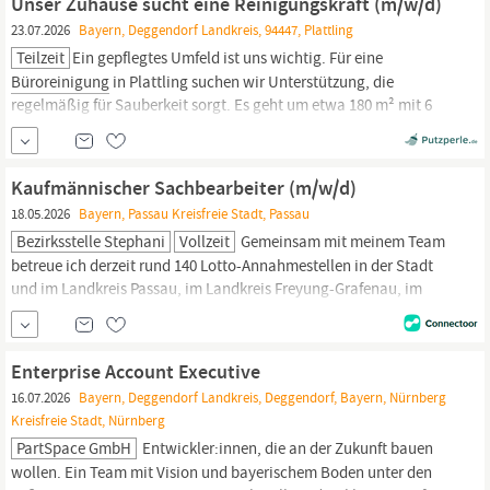
Unser Zuhause sucht eine Reinigungskraft (m/w/d)
selbstbestimmtem Arbeiten und individuellen...
23.07.2026
Bayern, Deggendorf Landkreis, 94447, Plattling
Teilzeit
Ein gepflegtes Umfeld ist uns wichtig. Für eine
Büroreinigung
in Plattling suchen wir Unterstützung, die
regelmäßig für Sauberkeit sorgt. Es geht um etwa 180 m² mit 6
Räumen sowie 3 WC-Bereichen. Die Aufgaben umfassen die
üblichen Reinigungsarbeiten wie Böden, Oberflächen und
sanitäre Bereiche. Der Stundenumfang ist flexibel und kann
Kaufmännischer Sachbearbeiter (m/w/d)
gemeinsam...
18.05.2026
Bayern, Passau Kreisfreie Stadt, Passau
Bezirksstelle Stephani
Vollzeit
Gemeinsam mit meinem Team
betreue ich derzeit rund 140 Lotto-Annahmestellen in der Stadt
und im Landkreis Passau, im Landkreis Freyung-Grafenau, im
Landkreis Rottal-Inn, im Landkreis Dingolfing-Landau sowie im
südlichen Landkreis
Deggendorf.
Als Bezirksstelle sind wir das
wichtige Bindeglied zwischen der Staatlichen Lotterie- und
Enterprise Account Executive
Spielbankverwaltung...
16.07.2026
Bayern, Deggendorf Landkreis, Deggendorf, Bayern, Nürnberg
Kreisfreie Stadt, Nürnberg
PartSpace GmbH
Entwickler:innen, die an der Zukunft bauen
wollen. Ein Team mit Vision und bayerischem Boden unter den