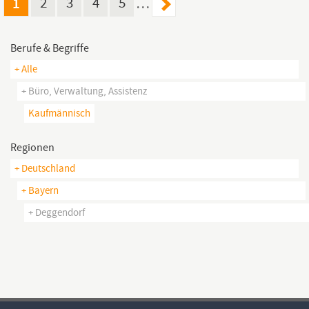
1
2
3
4
5
…
Berufe & Begriffe
+ Alle
+ Büro, Verwaltung, Assistenz
Kaufmännisch
Regionen
+ Deutschland
+ Bayern
+ Deggendorf