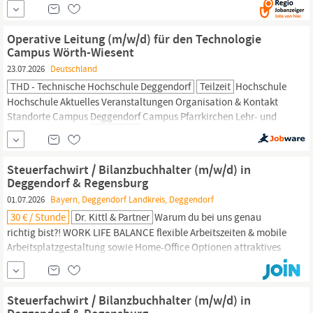
Zusammenarbeit mit unseren Partnern kontinuierlich zu
verbessern. Wir streben stets nach
Operative Leitung (m/w/d) für den Technologie
Campus Wörth-Wiesent
23.07.2026
Deutschland
THD - Technische Hochschule Deggendorf
Teilzeit
Hochschule
Hochschule Aktuelles Veranstaltungen Organisation & Kontakt
Standorte Campus
Deggendorf
Campus Pfarrkirchen Lehr- und
Forschungscampus Cham Unternehmerische Hochschule
Entrepreneurship Education Gründungsförderung Skalierungs-
und Wachstumsförderung Innovationsökosystem Jobs an der
Steuerfachwirt / Bilanzbuchhalter (m/w/d) in
THD Bewerbungsprozess Werden Sie Prof Impressionen...
Deggendorf & Regensburg
01.07.2026
Bayern, Deggendorf Landkreis, Deggendorf
30 € / Stunde
Dr. Kittl & Partner
Warum du bei uns genau
richtig bist?! WORK LIFE BALANCE flexible Arbeitszeiten & mobile
Arbeitsplatzgestaltung sowie Home-Office Optionen attraktives
Büro
in zentraler, verkehrsgünstiger Lage Top-
Büroausstattung
(z.B. höhenverstellbare Schreibtische) moderne IT- und Telko-
Ausstattung FINANZEN & MEHR attraktives Gehalt mit...
Steuerfachwirt / Bilanzbuchhalter (m/w/d) in