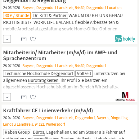
Deggendorf & Regensburg
24.06.2026
Bayern, Deggendorf Landkreis, 94469, Deggendorf Location
30 € / Stunde
Dr. Kittl & Partner
WARUM DU BEI UNS GENAU
RICHTIG BIST?! WORK LIFE BALANCE flexible Arbeitszeiten &
mobile Arbeitsplatzgestaltung sowie Home-Office Optionen
attraktives
Büro
in zentraler, verkehrsgünstiger Lage Top-
Büroausstattung
(z.B. höhenverstellbare Schreibtische) moderne
IT- und Telko-Ausstattung FINANZEN & MEHR attraktives Gehalt
Mitarbeiterin/ Mitarbeiter (m/w/d) im AWP- und
mit...
Sprachenzentrum
25.07.2026
Bayern, Deggendorf Landkreis, 94469, Deggendorf
Technische Hochschule Deggendorf
Vollzeit
unterstützen bei
allgemeinen
Bürotätigkeiten.
Ihr Profil Sie besitzen ein
abgeschlossenes Hochschulstudium im Bereich Wirtschafts-,
Geistes- oder Sprachwissenschaften bzw. eine vergleichbare
Qualifikation. Aufgrund der internationalen Ausrichtung unserer
Hochschule sind auch sehr gute Englischkenntnisse in Wort und
Kraftfahrer CE Linienverkehr (m/w/d)
Schrift erforderlich. Idealerweise...
26.07.2026
Bayern, Deggendorf Landkreis, Deggendorf, Bayern, Dingolfing
Landau Landkreis, 94522, Wallersdorf
Raben Group
Büros,
Lagerhallen und am Steuer als Fahrer auf
nationalen und europäischen Routen. Vollzeit - Unbefristet - ab