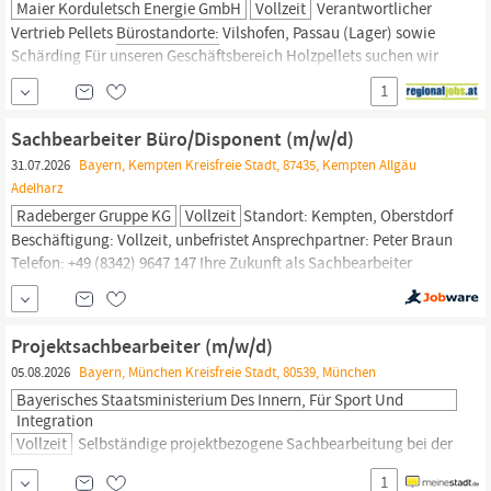
Maier Korduletsch Energie GmbH
Vollzeit
Verantwortlicher
Vertrieb Pellets
Bürostandorte:
Vilshofen, Passau (Lager) sowie
Schärding Für unseren Geschäftsbereich Holzpellets suchen wir
eine erfahrene Vertriebspersönlichkeit, die Verantwortung
1
übernimmt, das Geschäftsfeld aktiv steuert und gemeinsam mit
dem Vertriebsleiter Energie unser Pelletsgeschäft in
Bayern
Sachbearbeiter Büro/Disponent (m/w/d)
(Niederbayern,...
31.07.2026
Bayern, Kempten Kreisfreie Stadt, 87435, Kempten Allgäu
Adelharz
Radeberger Gruppe KG
Vollzeit
Standort: Kempten, Oberstdorf
Beschäftigung: Vollzeit, unbefristet Ansprechpartner: Peter Braun
Telefon: +49 (8342) 9647 147 Ihre Zukunft als Sachbearbeiter
Büro/Disponent
(m/w/d) Vollzeit, unbefristet - Logistik im Herzen
des Allgäus Ihre Aufgabe Sie übernehmen vielfältige Aufgaben -
Als Mitglied unseres Logistik-Teams
Projektsachbearbeiter (m/w/d)
05.08.2026
Bayern, München Kreisfreie Stadt, 80539, München
Bayerisches Staatsministerium Des Innern, Für Sport Und
Integration
Vollzeit
Selbständige projektbezogene Sachbearbeitung bei der
Auswahl, Bewertung und Begleitung von Modell- und
1
Testregionen in
Bayern,
um Möglichkeiten des
Bürokratieabbaus