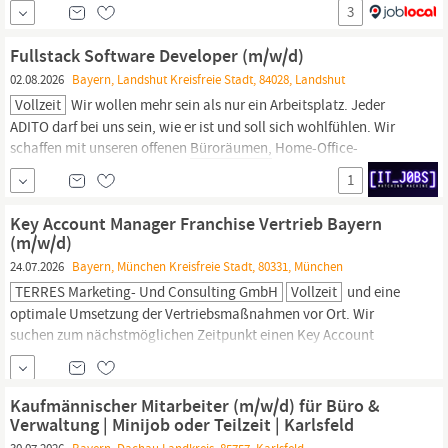
Heim- und
Büroanwendungen.
Wir fördern den Wert von Papier
3
als ein einzigartiges und nachhaltiges Medium des Vertrauens,
der Wirkung, des Lernens und der Inspiration. Weltweit
Fullstack Software Developer (m/w/d)
beschäftigen wir rund 4.700 Mitarbeiterinnen...
02.08.2026
Bayern, Landshut Kreisfreie Stadt, 84028, Landshut
Vollzeit
Wir wollen mehr sein als nur ein Arbeitsplatz. Jeder
ADITO darf bei uns sein, wie er ist und soll sich wohlfühlen. Wir
schaffen mit unseren offenen
Büroräumen,
Home-Office-
Möglichkeiten und unserem Campus ein Umfeld in dem sich jeder
1
frei entfalten und in dem wir zusammen wachsen können. Wir
setzen auf flache Hierarchien und direkte Kommunikation auf...
Key Account Manager Franchise Vertrieb Bayern
(m/w/d)
24.07.2026
Bayern, München Kreisfreie Stadt, 80331, München
TERRES Marketing- Und Consulting GmbH
Vollzeit
und eine
optimale Umsetzung der Vertriebsmaßnahmen vor Ort. Wir
suchen zum nächstmöglichen Zeitpunkt einen Key Account
Manager Franchise Vertrieb
Bayern
(m/w/d) im Außendienst für
Betreuung und Beratung Raiffeisen-Märkte und
Kooperationspartner. Ihr Vertriebsgebiet erstreckt sich über das
Kaufmännischer Mitarbeiter (m/w/d) für Büro &
gesamte Bundesland
Bayern.
Ihre zukünftigen...
Verwaltung | Minijob oder Teilzeit | Karlsfeld