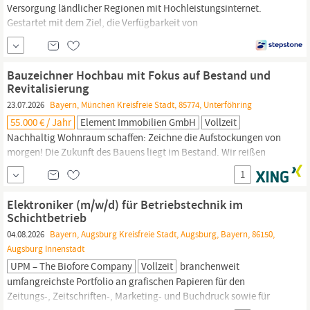
Versorgung ländlicher Regionen mit Hochleistungsinternet.
Gestartet mit dem Ziel, die Verfügbarkeit von
Breitbandanschlüssen in
Bayern
flächendeckend zu
gewährleisten, investiert LEONET heute auch in weiteren
Bundesländern in den Ausbau und den Betrieb von
Bauzeichner Hochbau mit Fokus auf Bestand und
hochmodernen, energiesparenden und
Revitalisierung
23.07.2026
Bayern, München Kreisfreie Stadt, 85774, Unterföhring
55.000 € / Jahr
Element Immobilien GmbH
Vollzeit
Nachhaltig Wohnraum schaffen: Zeichne die Aufstockungen von
morgen! Die Zukunft des Bauens liegt im Bestand. Wir reißen
nicht ab, wir denken weiter – nach oben! Mit unseren
1
Dachgeschossausbauten und Aufstockungen schaffen wir neuen,
wertvollen Wohnraum in
Bayern.
Wenn du Lust hast, bestehende
Elektroniker (m/w/d) für Betriebstechnik im
Mehrfamilienhäuser präzise zu analysieren, zu digitalisieren...
Schichtbetrieb
04.08.2026
Bayern, Augsburg Kreisfreie Stadt, Augsburg, Bayern, 86150,
Augsburg Innenstadt
UPM – The Biofore Company
Vollzeit
branchenweit
umfangreichste Portfolio an grafischen Papieren für den
Zeitungs-, Zeitschriften-, Marketing- und Buchdruck sowie für