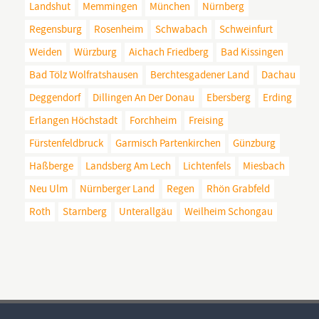
Landshut
Memmingen
München
Nürnberg
Regensburg
Rosenheim
Schwabach
Schweinfurt
Weiden
Würzburg
Aichach Friedberg
Bad Kissingen
Bad Tölz Wolfratshausen
Berchtesgadener Land
Dachau
Deggendorf
Dillingen An Der Donau
Ebersberg
Erding
Erlangen Höchstadt
Forchheim
Freising
Fürstenfeldbruck
Garmisch Partenkirchen
Günzburg
Haßberge
Landsberg Am Lech
Lichtenfels
Miesbach
Neu Ulm
Nürnberger Land
Regen
Rhön Grabfeld
Roth
Starnberg
Unterallgäu
Weilheim Schongau