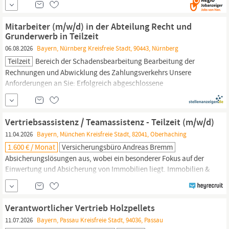
Office- und Kopiermanagement 2000 KG aus Bayreuth der
zuverlässige Partner für effiziente
Büro-
und
Mitarbeiter (m/w/d) in der Abteilung Recht und
Dokumentenlösungen.
Grunderwerb in Teilzeit
06.08.2026
Bayern, Nürnberg Kreisfreie Stadt, 90443, Nürnberg
Teilzeit
Bereich der Schadensbearbeitung Bearbeitung der
Rechnungen und Abwicklung des Zahlungsverkehrs Unsere
Anforderungen an Sie: Erfolgreich abgeschlossene
Berufsausbildung als Verwaltungsfachangestellter (m/w/d),
Kaufmann (m/w/d) für
Büromanagement,
Rechtsanwaltsfachangestellter (m/w/d), Kaufmann (m/w/d) für
Vertriebsassistenz / Teamassistenz - Teilzeit (m/w/d)
Bürokommunikation
oder...
11.04.2026
Bayern, München Kreisfreie Stadt, 82041, Oberhaching
1.600 € / Monat
Versicherungsbüro Andreas Bremm
Absicherungslösungen aus, wobei ein besonderer Fokus auf der
Einwertung und Absicherung von Immobilien liegt. Immobilien &
Gewerbe: Spezialisierte Beratung für private und gewerbliche
Objekte. Vorsorge & Gesundheit: Lösungen zur
Familienabsicherung sowie Renten-, Kranken- und
Verantwortlicher Vertrieb Holzpellets
Unfallversicherungen. Mobilität: Klassische Kfz-Versicherungen
11.07.2026
Bayern, Passau Kreisfreie Stadt, 94036, Passau
der Versicherungskammer
Bayern.
Beratung &...