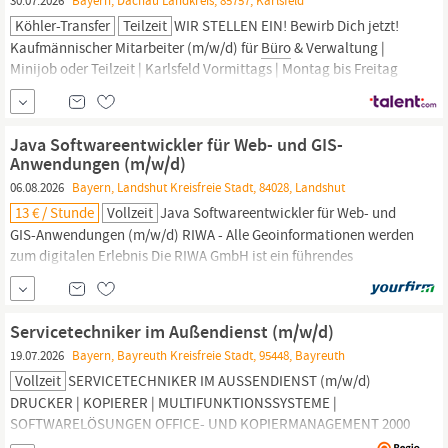
30.07.2026
Bayern, Dachau Landkreis, 85757, Karlsfeld
Köhler-Transfer
Teilzeit
WIR STELLEN EIN! Bewirb Dich jetzt!
Kaufmännischer Mitarbeiter (m/w/d) für
Büro
& Verwaltung |
Minijob oder Teilzeit | Karlsfeld Vormittags | Montag bis Freitag
Deine Aufgaben Ansprechpartner für unser Fahrpersonal sowie
unsere Kunden Sicherstellung des täglichen Fahrbetriebs und
Unterstützung bei der Einsatzplanung Erstellung und Kontrolle...
Java Softwareentwickler für Web- und GIS-
Anwendungen (m/w/d)
06.08.2026
Bayern, Landshut Kreisfreie Stadt, 84028, Landshut
13 € / Stunde
Vollzeit
Java Softwareentwickler für Web- und
GIS-Anwendungen (m/w/d) RIWA - Alle Geoinformationen werden
zum digitalen Erlebnis Die RIWA GmbH ist ein führendes
Unternehmen im Bereich Geoinformationen und kommunale
Fachverfahren mit über 25 Jahren Erfahrung und Marktführer in
Bayern.
Unser Team entwickelt innovative
Servicetechniker im Außendienst (m/w/d)
19.07.2026
Bayern, Bayreuth Kreisfreie Stadt, 95448, Bayreuth
Vollzeit
SERVICETECHNIKER IM AUSSENDIENST (m/w/d)
DRUCKER | KOPIERER | MULTIFUNKTIONSSYSTEME |
SOFTWARELÖSUNGEN OFFICE- UND KOPIERMANAGEMENT 2000
KG – BAYREUTH WERDE TEIL UNSERES TEAMS! Seit 1986 ist die