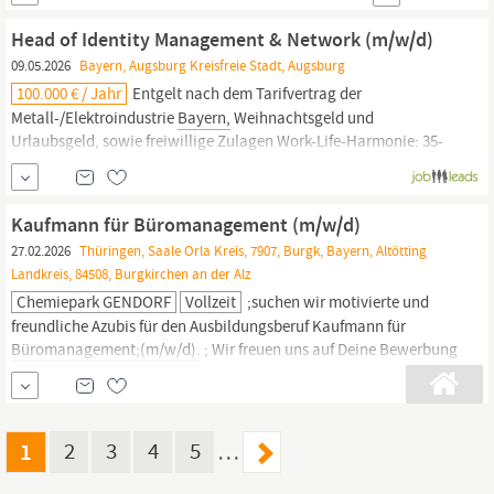
zu Gunsten von Kommunen mit dem Schwerpunkt im
Head of Identity Management & Network (m/w/d)
Verwaltungsrecht zu erproben Selbständige Kommunikation und
09.05.2026
Bayern, Augsburg Kreisfreie Stadt, Augsburg
koordinierende Abstimmungen mit kommunalen Modell- und...
100.000 € / Jahr
Entgelt nach dem Tarifvertrag der
Metall-/Elektroindustrie
Bayern,
Weihnachtsgeld und
Urlaubsgeld, sowie freiwillige Zulagen Work-Life-Harmonie: 35-
Stunden-Woche, Arbeitszeitkonto, 30 Tage Urlaub, (flexible
Arbeitszeitmodelle, mobiles Arbeiten möglich, Kinderbetreuung
möglich), Mitarbeitervorteile: Vergünstigtes Deutschlandticket,
Kaufmann für Büromanagement (m/w/d)
Fahrradleasing- /und...
27.02.2026
Thüringen, Saale Orla Kreis, 7907, Burgk, Bayern, Altötting
Landkreis, 84508, Burgkirchen an der Alz
Chemiepark GENDORF
Vollzeit
;suchen wir motivierte und
freundliche Azubis für den Ausbildungsberuf Kaufmann für
Büromanagement;(m/w/d).
; Wir freuen uns auf Deine Bewerbung
zum Ausbildungsstart 2026! ; Moderne
Büroarbeit
bringt jeden
Tag etwas Neues mit sich. Als Kaufmann/-frau für
Bürokommunikation
gehörst Du zu den wahren
Organisationsprofis im Unternehmen. Im
Büroalltag
behältst Du
1
2
3
4
5
…
den Überblick...