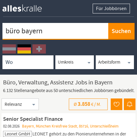
Für Jobbörsen
Keywortsuche
Ortssuche
Umkreissuche
Arbeitsform
Büro, Verwaltung, Assistenz Jobs in Bayern
6.132 Stellenangebote aus 50 unterschiedlichen Jobbörsen gebündelt.
Sortierung
3.858
Ø
€ /
M.
Senior Specialist Finance
02.08.2026
Bayern, München Kreisfreie Stadt, 85716, Unterschleißheim
Leonet GmbH
LEONET gehört zu den Pionierunternehmen in der