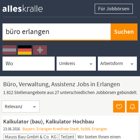
Für Jobbörsen
Keywortsuche
Ortssuche
Umkreissuche
Arbeitsform
Büro, Verwaltung, Assistenz Jobs in Erlangen
1.812 Stellenangebote aus 27 unterschiedlichen Jobbörsen gebündelt.
Sortierung
Kalkulator (bau), Kalkulator Hochbau
23.06.2026
Bayern, Erlangen Kreisfreie Stadt, 91058, Erlangen
Mauss Bau GmbH & Co. KG
Teilzeit
Wir bieten Ihnen einen