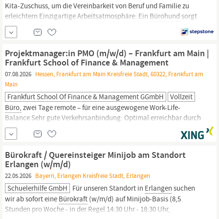
Kita-Zuschuss, um die Vereinbarkeit von Beruf und Familie zu
erleichtern Einzigartige Arbeitsatmosphäre: Ein
Bürohund
sorgt
für eine entspannte und freundliche Arbeitsumgebung
Umfangreiches Benefit-Programm: Sie profitieren von
zahlreichen attraktiven Angeboten und Corporate Benefits
Projektmanager:in PMO (m/w/d) – Frankfurt am Main |
Workwise Hochbau;Zahlenaffinität;Große Projekte
Frankfurt School of Finance & Management
07.08.2026
Hessen, Frankfurt am Main Kreisfreie Stadt, 60322, Frankfurt am
Main
Frankfurt School Of Finance & Management GGmbH
Vollzeit
Büro,
zwei Tage remote – für eine ausgewogene Work-Life-
Balance Sehr gute Verkehrsanbindung: Optimal erreichbar durch
zentrale Lage und hervorragende Anbindung an den öffentlichen
Nahverkehr Smarte KI-Lösungen im
Büroalltag:
Unsere modernen
KI-Lösungen unterstützen Sie im Arbeitsalltag: für schnellere
Bürokraft / Quereinsteiger Minijob am Standort
Abläufe und mehr Freiraum
Erlangen (w/m/d)
22.05.2026
Bayern, Erlangen Kreisfreie Stadt, Erlangen
Schuelerhilfe GmbH
Für unseren Standort in
Erlangen
suchen
wir ab sofort eine
Bürokraft
(w/m/d) auf Minijob-Basis (8,5
Stunden pro Woche - in der Regel 14:30 Uhr - 18:30 Uhr,