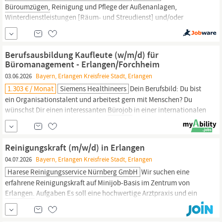
Büroumzügen,
Reinigung und Pflege der Außenanlagen,
Winterdienstleistungen [Räum- und Streudienst] und/oder
Kontrolle der Ausführung bei beauftragten Dritten/​Firmen)
Regelmäßige Liegenschaftskontrolle hinsichtlich des
Gesamtzustandes, der Sauberkeit und der Verkehrssicherheit
Berufsausbildung Kaufleute (w/m/d) für
Entgegennahme, Bearbeitung und Weiterleitung von Schadens-
Büromanagement - Erlangen/Forchheim
und
03.06.2026
Bayern, Erlangen Kreisfreie Stadt, Erlangen
1.303 € / Monat
Siemens Healthineers
Dein Berufsbild: Du bist
ein Organisationstalent und arbeitest gern mit Menschen? Du
wünschst Dir einen interessanten
Bürojob
in einer internationalen
Firma? Dann mach bei uns die Ausbildung zum Kaufmann
(w/m/d) für
Büromanagement!
Dein Arbeitsplatz ist Dein
Schreibtisch, deine wichtigsten Werkzeuge sind Telefon und
Reinigungskraft (m/w/d) in Erlangen
Laptop.
04.07.2026
Bayern, Erlangen Kreisfreie Stadt, Erlangen
Harese Reinigungsservice Nürnberg GmbH
Wir suchen eine
erfahrene Reinigungskraft auf Minijob-Basis im Zentrum von
Erlangen.
Aufgaben Es soll eine hochwertige Arztpraxis und ein
modernes
Büro
gereinigt werden. - Wann soll gereinigt werden?
Arztpraxis Montag: 19:30 Uhr - 21:30 Uhr (2 Stunden) Arztpraxis