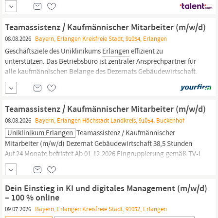
Möglichkeit von Mehrstunden in Vertretungszeiten, unbefristet).
Folgendes steht auf Ihrem Stundenplan Sie verantworten die
Büro-
und Unterrichtsorganisation in...
Teamassistenz / Kaufmännischer Mitarbeiter (m/w/d)
08.08.2026
Bayern, Erlangen Kreisfreie Stadt, 91054, Erlangen
Geschäftsziele des Uniklinikums
Erlangen
effizient zu
unterstützen. Das Betriebsbüro ist zentraler Ansprechpartner für
alle kaufmännischen Belange des Dezernats Gebäudewirtschaft.
In unserem Funktionsbereich kümmern sich sechs Mitarbeitende
mit moderner und zeitgemäßer
Büroausstattung
um die
täglichen Geschäftsprozesse und fungieren...
Teamassistenz / Kaufmännischer Mitarbeiter (m/w/d)
08.08.2026
Bayern, Erlangen Höchstadt Landkreis, 91054, Buckenhof
Uniklinikum Erlangen
Teamassistenz / Kaufmännischer
Mitarbeiter (m/w/d) Dezernat Gebäudewirtschaft 38,5 Stunden
Auf 24 Monate befristet Ab 01.12.2026 Eingruppierung gemäß TV-L
Bewerbungsfrist: 04.09.2026 Uniklinikum
Erlangen
Dezernat
Gebäudewirtschaft Funktionsbereich Betriebsbüro Nadine Moore
Postfach 91012
Erlangen
Ansprechperson bei Fragen Jessica
Dein Einstieg in KI und digitales Management (m/w/d)
Mayer...
– 100 % online
09.07.2026
Bayern, Erlangen Kreisfreie Stadt, 91052, Erlangen