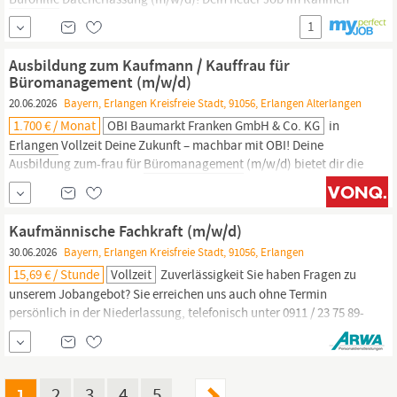
der Arbeitnehmerüberlassung mit geplanter Übernahme in
1
Vollzeit im Bereich Verwaltung & Sachbearbeitung wartet auf
Dich!. Dich erwarten attraktive Vorteile Abschlagszahlungen
Ausbildung zum Kaufmann / Kauffrau für
Fahrtkostenzuschuss Prämien Übertarifliche...
Büromanagement (m/w/d)
20.06.2026
Bayern, Erlangen Kreisfreie Stadt, 91056, Erlangen Alterlangen
1.700 € / Monat
OBI Baumarkt Franken GmbH & Co. KG
in
Erlangen
Vollzeit Deine Zukunft – machbar mit OBI! Deine
Ausbildung zum-frau für
Büromanagement
(m/w/d) bietet dir die
großartige Möglichkeit, Einblicke in die vielfältigen Bereiche
unseres OBI Marktes zu bekommen. Von der Adminstration über
die Logistik bis hin zum Servicecenter unterstützt du die Kollegen
Kaufmännische Fachkraft (m/w/d)
in den verschiedenen Teams.
30.06.2026
Bayern, Erlangen Kreisfreie Stadt, 91056, Erlangen
15,69 € / Stunde
Vollzeit
Zuverlässigkeit Sie haben Fragen zu
unserem Jobangebot? Sie erreichen uns auch ohne Termin
persönlich in der Niederlassung, telefonisch unter 0911 / 23 75 89-
0 oder per E-Mail an nuernberg, Industriekaufmann/-frau
(m/w/d),
Bürokaufmann/-frau
(m/w/d),
Verwaltungsfachangestellter (m/w/d), Fachkaufmann/-frau für
Bürokommunikation
(m/w/d),...
1
2
3
4
5
…