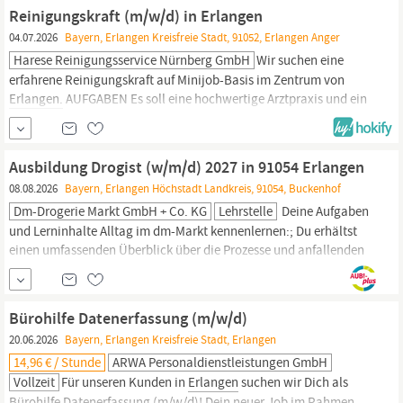
Dienstag: 19:30 Uhr - 21:00 Uhr (1,5 Stunden)
Reinigungskraft (m/w/d) in Erlangen
04.07.2026
Bayern, Erlangen Kreisfreie Stadt, 91052, Erlangen Anger
Harese Reinigungsservice Nürnberg GmbH
Wir suchen eine
erfahrene Reinigungskraft auf Minijob-Basis im Zentrum von
Erlangen.
AUFGABEN Es soll eine hochwertige Arztpraxis und ein
modernes
Büro
gereinigt werden. - Wann soll gereinigt werden?
Arztpraxis Montag: 19:30 Uhr - 21:30 Uhr (2 Stunden) Arztpraxis
Dienstag: 19:30 Uhr - 21:00 Uhr (1,5 Stunden)
Ausbildung Drogist (w/m/d) 2027 in 91054 Erlangen
08.08.2026
Bayern, Erlangen Höchstadt Landkreis, 91054, Buckenhof
Dm-Drogerie Markt GmbH + Co. KG
Lehrstelle
Deine Aufgaben
und Lerninhalte Alltag im dm-Markt kennenlernen:; Du erhältst
einen umfassenden Überblick über die Prozesse und anfallenden
Aufgaben in Deinem dm-Markt und gestaltest die Abläufe aktiv
mit.; Fachwissen
erlangen:
;Du wendest Dein erlerntes
Berufsschulwissen im Arbeitsalltag an und erweiterst Deine
Bürohilfe Datenerfassung (m/w/d)
Kenntnisse zu den Inhaltsstoffen und...
20.06.2026
Bayern, Erlangen Kreisfreie Stadt, Erlangen
14,96 € / Stunde
ARWA Personaldienstleistungen GmbH
Vollzeit
Für unseren Kunden in
Erlangen
suchen wir Dich als
Bürohilfe
Datenerfassung (m/w/d)! Dein neuer Job im Rahmen