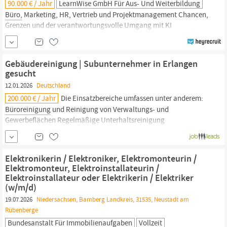
90.000 € / Jahr
LearnWise GmbH Für Aus- Und Weiterbildung
Büro,
Marketing, HR, Vertrieb und Projektmanagement Chancen,
Grenzen und der verantwortungsvolle Umgang mit KI
Praxisprojekte für dein persönliches Portfolio Dein Profil Interesse
an KI, digitalen Tools und modernen Arbeitsweisen Berufliche
Neuorientierung oder Weiterentwicklung Neugier und Freude
Gebäudereinigung | Subunternehmer in Erlangen
daran, neue Technologien auszuprobieren
gesucht
12.01.2026
Deutschland
200.000 € / Jahr
Die Einsatzbereiche umfassen unter anderem:
Büroreinigung
und Reinigung von Verwaltungs- und
Gewerbeflächen Regelmäßige Unterhaltsreinigung
Sonderreinigungen, wie Grundreinigungen, Fassaden- und
Baureinigungen Als Subunternehmer übernehmen Sie
eigenverantwortlich Reinigungsaufträge in
Bürogebäuden,
Elektronikerin / Elektroniker, Elektromonteurin /
Wohnanlagen sowie weiteren Objekten in
Erlangen.
Elektromonteur, Elektroinstallateurin /
Elektroinstallateur oder Elektrikerin / Elektriker
(w/m/d)
19.07.2026
Niedersachsen, Bamberg Landkreis, 31535, Neustadt am
Rübenberge
Bundesanstalt Für Immobilienaufgaben
Vollzeit