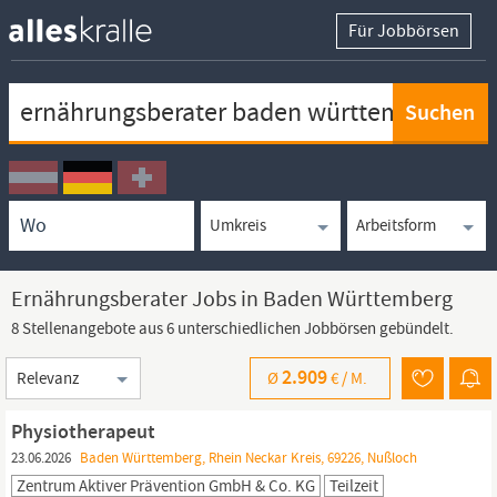
Für Jobbörsen
Keywortsuche
Ortssuche
Umkreissuche
Arbeitsform
Ernährungsberater Jobs in Baden Württemberg
8 Stellenangebote aus 6 unterschiedlichen Jobbörsen gebündelt.
Sortierung
2.909
Ø
€ /
M.
Physiotherapeut
23.06.2026
Baden Württemberg, Rhein Neckar Kreis, 69226, Nußloch
Zentrum Aktiver Prävention GmbH & Co. KG
Teilzeit