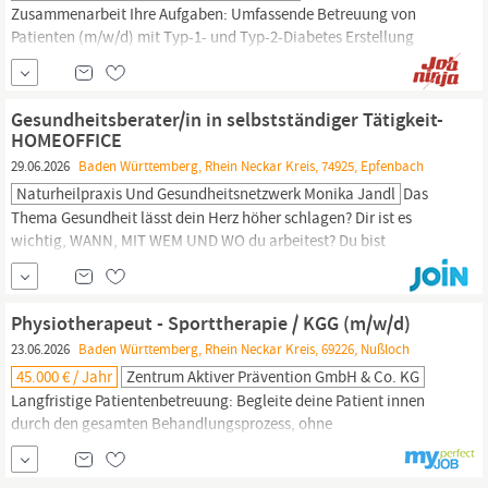
Zusammenarbeit Ihre Aufgaben: Umfassende Betreuung von
Patienten (m/w/d) mit Typ-1- und Typ-2-Diabetes Erstellung
individueller Therapie- und Schulungskonzepte Prävention und
Beratung bei Folge- und Begleiterkrankungen Zusammenarbeit
im interdisziplinären Team aus Fachärzten,
Ernährungsberatern
Gesundheitsberater/in in selbstständiger Tätigkeit-
und Diabetesassistenten Mitwirkung an...
HOMEOFFICE
29.06.2026
Baden Württemberg, Rhein Neckar Kreis, 74925, Epfenbach
Naturheilpraxis Und Gesundheitsnetzwerk Monika Jandl
Das
Thema Gesundheit lässt dein Herz höher schlagen? Dir ist es
wichtig, WANN, MIT WEM UND WO du arbeitest? Du bist
Heilpraktikerin,
Ernährungsberaterin,
Coach oder allgemein aus
dem medizinischen Bereich und möchtest anderen Menschen
einen Mehrwert bei deiner Arbeit bieten, sowie selbst dein Wissen
Physiotherapeut - Sporttherapie / KGG (m/w/d)
im Bereich Gesundheit erweitern?
23.06.2026
Baden Württemberg, Rhein Neckar Kreis, 69226, Nußloch
45.000 € / Jahr
Zentrum Aktiver Prävention GmbH & Co. KG
Langfristige Patientenbetreuung: Begleite deine Patient innen
durch den gesamten Behandlungsprozess, ohne
Therapeutenwechsel, und unterstütze nachhaltig ihre Genesung.
Zusammenarbeit im interdisziplinären Team: Du arbeitest eng mit