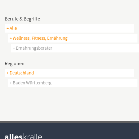
Ernährungsberaterinnen,
Sporttherapeutinnen und anderen
Spezialist innen zusammen, um eine ganzheitliche Betreuung...
Berufe & Begriffe
+ Alle
+ Wellness, Fitness, Ernährung
+ Ernährungsberater
Regionen
+ Deutschland
+ Baden Württemberg