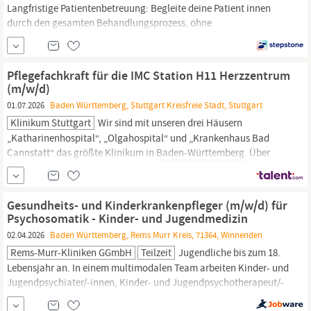
Langfristige Patientenbetreuung: Begleite deine Patient innen
durch den gesamten Behandlungsprozess, ohne
Therapeutenwechsel, und unterstütze nachhaltig ihre Genesung.
Zusammenarbeit im interdisziplinären Team: Du arbeitest eng mit
Ernährungsberaterinnen,
Sporttherapeutinnen und anderen
Pflegefachkraft für die IMC Station H11 Herzzentrum
Spezialist innen zusammen, um eine ganzheitliche Betreuung...
(m/w/d)
01.07.2026
Baden Württemberg, Stuttgart Kreisfreie Stadt, Stuttgart
Klinikum Stuttgart
Wir sind mit unseren drei Häusern
„Katharinenhospital“, „Olgahospital“ und „Krankenhaus Bad
Cannstatt“ das größte Klinikum in
Baden-Württemberg.
Über
9500 Mitarbeitende versorgen auf den Stationen, in
Operationssälen, Funktionsbereichen die Patient:innen oder sind
in Verwaltung, Technik oder IT für den reibungslosen
Gesundheits- und Kinderkrankenpfleger (m/w/d) für
Klinikbetrieb verantwortlich.
Psychosomatik - Kinder- und Jugendmedizin
02.04.2026
Baden Württemberg, Rems Murr Kreis, 71364, Winnenden
Rems-Murr-Kliniken GGmbH
Teilzeit
Jugendliche bis zum 18.
Lebensjahr an. In einem multimodalen Team arbeiten Kinder- und
Jugendpsychiater/-innen, Kinder- und Jugendpsychotherapeut/-
innen, Ärzte der Kinder- und Jugendmedizin (m/w/d), mit