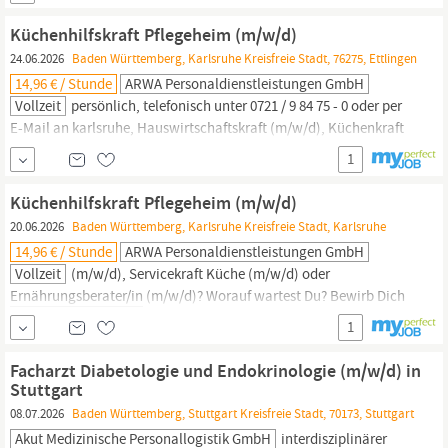
Gesundheits- und (Kinder-)krankenpfleger/innen, sowie Kunst-
und Theatertherapeut-innen und
Ernährungsberater/-innen
eng
Küchenhilfskraft Pflegeheim (m/w/d)
zusammen.
24.06.2026
Baden Württemberg, Karlsruhe Kreisfreie Stadt, 76275, Ettlingen
14,96 € / Stunde
ARWA Personaldienstleistungen GmbH
Vollzeit
persönlich, telefonisch unter 0721 / 9 84 75 - 0 oder per
E-Mail an karlsruhe, Hauswirtschaftskraft (m/w/d), Küchenkraft
(m/w/d), Koch (m/w/d) (m/w/d), Verpflegungsfachkraft (m/w/d),
1
Servicekraft Küche (m/w/d) oder
Ernährungsberater/in
(m/w/d)
Nutze die Chance und bewirb Dich jetzt! Mit Deiner Bewerbung
Küchenhilfskraft Pflegeheim (m/w/d)
erklärst Du Dich mit den Datenschutzrichtlinien...
20.06.2026
Baden Württemberg, Karlsruhe Kreisfreie Stadt, Karlsruhe
14,96 € / Stunde
ARWA Personaldienstleistungen GmbH
Vollzeit
(m/w/d), Servicekraft Küche (m/w/d) oder
Ernährungsberater/in
(m/w/d)? Worauf wartest Du? Bewirb Dich
jetzt gleich online auf dieses Stellenangebot! Mit Deiner
1
Bewerbung erklärst Du Dich mit den Datenschutzrichtlinien der
Firma ARWA Personaldienstleistungen GmbH einverstanden.
Facharzt Diabetologie und Endokrinologie (m/w/d) in
Diese findest Du auf unserer Homepage www.arwa.de unter dem
Stuttgart
Punkt ...
08.07.2026
Baden Württemberg, Stuttgart Kreisfreie Stadt, 70173, Stuttgart
Akut Medizinische Personallogistik GmbH
interdisziplinärer