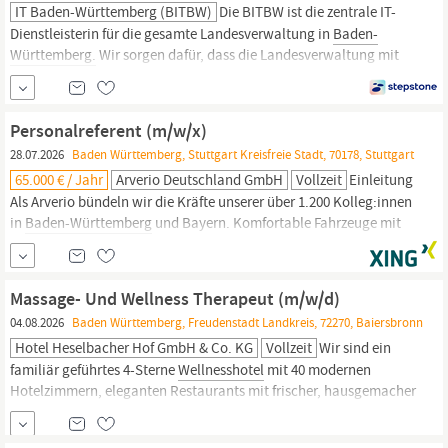
IT Baden-Württemberg (BITBW)
Die BITBW ist die zentrale IT-
Dienstleisterin für die gesamte Landesverwaltung in
Baden-
Württemberg.
Wir sorgen dafür, dass die Landesverwaltung mit
einer modernen IT-Ausstattung arbeiten kann. Sie möchten einen
Teil dazu bei­tra­gen? Dann starten Sie jetzt Ihre Karriere im
öffentlichen Dienst! IT Account Managerin / IT Account Manager
Personalreferent (m/w/x)
28.07.2026
Baden Württemberg, Stuttgart Kreisfreie Stadt, 70178, Stuttgart
65.000 € / Jahr
Arverio Deutschland GmbH
Vollzeit
Einleitung
Als Arverio bündeln wir die Kräfte unserer über 1.200 Kolleg:innen
in
Baden-Württemberg
und Bayern. Komfortable Fahrzeuge mit
Wohlfühlfaktor sowie ein hoher Anspruch an Sicherheit und
Pünktlichkeit bilden dabei die Grundlagen – wir wollen die beste
Wahl für Fahrgäste und Mitarbeitenden sein. Angetrieben von
Massage- Und Wellness Therapeut (m/w/d)
unserer Begeisterung, ist es unser...
04.08.2026
Baden Württemberg, Freudenstadt Landkreis, 72270, Baiersbronn
Hotel Heselbacher Hof GmbH & Co. KG
Vollzeit
Wir sind ein
familiär geführtes 4-Sterne
Wellnesshotel
mit 40 modernen
Hotelzimmern, eleganten Restaurants mit frischer, hausgemacher
Landhausküche. Eine wunderschöne zum Tal gelegene
Sonnenterrasse lädt zum Verweilen ein. Wir liegen im Herzen des