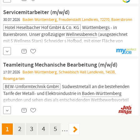
beeinträchtigte Menschen Anmeldung zur Physiotherapie-
Ausbildung: Um Dich zu bewerben, benötigen wir zunächst das
Servicemitarbeiter (m/w/d)
ausgefüllte und
30.07.2026
Baden Württemberg, Freudenstadt Landkreis, 72270, Baiersbronn
Hotel Heselbacher Hof GmbH & Co. KG
Württembergs
- in
Baiersbronn. Unser großzügiger
Wellnessbereich
(ausgezeichnet
mit 5
Wellness
Stars) Schneider s Hofbad, mit einer Fläche von
über 2000qm, verfügt über verschiedene Saunen, Schwimmbad,
beheizter Außenpool, Naturbadeteich, Warmsprudelbecken,
Ruheräume, Behandlungskabinen für Kosmetik- und Massagen
Teamleitung Mechanische Bearbeitung (m/w/d)
sowie...
17.07.2026
Baden Württemberg, Schwäbisch Hall Landkreis, 74538,
Rosengarten
BEW-Umformtechnik GmbH
Südwestmetall an die bestehenden
Tarife der Metall- und Elektroindustrie in
Baden-Württemberg
gebunden und sehen dies als entscheidenden Wettbewerbsvorteil
für die Herausforderungen der Zukunft. Fahrradleasing mit
BusinessBike Einfache und preiswerte Möglichkeit zum neuen
Dienstrad für Beruf und Freizeit. Firmenfitness mit Wellpass
Mitgliedschaft bei...
1
2
3
4
5
…