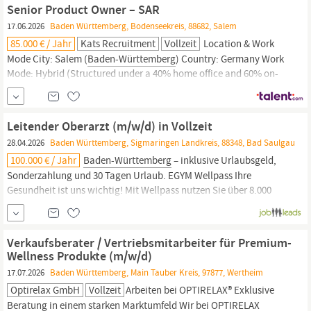
Schwarzwaldes, in der größten Fremdenverkehrsgemeine
Baden
Senior Product Owner – SAR
17.06.2026
Baden Württemberg, Bodenseekreis, 88682, Salem
85.000 € / Jahr
Kats Recruitment
Vollzeit
Location & Work
Mode City: Salem (
Baden-Württemberg
) Country: Germany Work
Mode: Hybrid (Structured under a 40% home office and 60% on-
site framework). Your Role & Responsibilities Product Ownership:
Act as the primary technical point of contact and product
champion for internal and external institutional stakeholders
Leitender Oberarzt (m/w/d) in Vollzeit
regarding SAR processors...
28.04.2026
Baden Württemberg, Sigmaringen Landkreis, 88348, Bad Saulgau
100.000 € / Jahr
Baden-Württemberg
– inklusive Urlaubsgeld,
Sonderzahlung und 30 Tagen Urlaub. EGYM Wellpass Ihre
Gesundheit ist uns wichtig! Mit Wellpass nutzen Sie über 8.000
Fitness-,
Wellness-
und Gesundheitsangebote – vor Ort oder
digital. Wir bezuschussen das Programm. Finanzielle Sicherheit
Mit betrieblicher Altersvorsorge, vermögenswirksamen...
Verkaufsberater / Vertriebsmitarbeiter für Premium-
Wellness Produkte (m/w/d)
17.07.2026
Baden Württemberg, Main Tauber Kreis, 97877, Wertheim
Optirelax GmbH
Vollzeit
Arbeiten bei OPTIRELAX® Exklusive
Beratung in einem starken Marktumfeld Wir bei OPTIRELAX