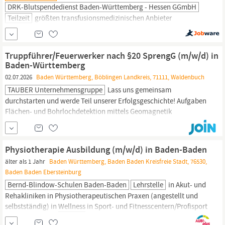
DRK-Blutspendedienst Baden-Württemberg - Hessen GGmbH
Teilzeit
größten transfusionsmedizinischen Anbieter
Deutschlands sorgt der DRK-Blutspendedienst
Baden-
Württemberg
- Hessen mit seinen Tochtergesellschaften und
Beteiligungen dafür, dass Kliniken und Arztpraxen täglich mit
Truppführer/Feuerwerker nach §20 SprengG (m/w/d) in
lebenswichtigen Blutprodukten versorgt werden. Mehr als 3.000
Baden-Württemberg
engagierte Mitarbeitende arbeiten Hand in Hand - medizinisch,
02.07.2026
Baden Württemberg, Böblingen Landkreis, 71111, Waldenbuch
technisch und...
TAUBER Unternehmensgruppe
Lass uns gemeinsam
durchstarten und werde Teil unserer Erfolgsgeschichte! Aufgaben
Flächen- und Bohrlochdetektion mittels Geomagnetik
Aufgrabungen von Anomalien Leitung einer Räumstelle und
Koordination der Arbeiten Bauaushubüberwachung
Dokumentation von Räumstellen Einsatzgbiete hauptsächlich in
Physiotherapie Ausbildung (m/w/d) in Baden-Baden
Baden
Württemberg
oder Bayern...
älter als 1 Jahr
Baden Württemberg, Baden Baden Kreisfreie Stadt, 76530,
Baden Baden Ebersteinburg
Bernd-Blindow-Schulen Baden-Baden
Lehrstelle
in Akut- und
Rehakliniken in Physiotherapeutischen Praxen (angestellt und
selbstständig) in
Wellness
in Sport- und Fitnesscentern/Profisport
in Altenheimen und bei Hausbesuchen in Einrichtungen für