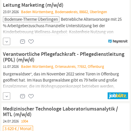
Einsätze am Samstag. WAS SIE BEI UNS BEWEGEN Professionell
Leitung Marketing (m/w/d)
unsere Produkte...
23.07.2026
Baden Württemberg, Bodenseekreis, 88662, Überlingen
Bodensee-Therme Überlingen
Betriebliche Altersvorsorge mit 25
% Arbeitgeberzuschuss Finanzielle Unterstützung bei der
Kinderbetreuung
Wellness-Angebot:
Kostenfreie Nutzung von
Therme & Sauna Kostenlose Heißgetränke und Wasser
Mitarbeiterangebote & Rabatte: Rabatte in unseren eigenen
Restaurants Exklusive Mitarbeiterrabatte im Shop Corporate
Verantwortliche Pflegefachkraft - Pflegedienstleitung
Benefits
(PDL) (m/w/d)
11.07.2026
Baden Württemberg, Ortenaukreis, 77652, Offenburg
Burgerwaldsee“, das im November 2022 seine Türen in Offenburg
geöffnet hat. Im Haus Burgerwaldsee gibt es 79 helle und große
Einzelzimmer, die im Wohngruppenkonzept betrieben werden,
wobei es zudem 25 beschützte Plätze im Demenzbereich mit
Sinnesgarten im Erdgeschoss gibt; außerdem sind
Gemeinschaftsbereiche mit offenen Küchen, Begegnungsflächen
Medizinischer Technologe Laboratoriumsanalytik /
sowie Wohlfühlbäder mit „
Wellnesscharakter
“ vorhanden.
MTL (m/w/d)
24.07.2026
1004
3.620 € / Monat