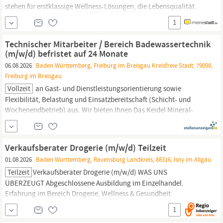
stehen für erstklassige
Wellness-Lösungen,
die Lebensqualität
und Entspannung in das Zuhause unserer Kunden bringen. Unser
1
Showroom in Top-Lage direkt am Wertheim Village (A3) ist die
Anlaufstelle für anspruchsvolle Kunden.
Technischer Mitarbeiter / Bereich Badewassertechnik
(m/w/d) befristet auf 24 Monate
06.08.2026
Baden Württemberg, Freiburg im Breisgau Kreisfreie Stadt, 79098,
Freiburg im Breisgau
Vollzeit
an Gast- und Dienstleistungsorientierung sowie
Flexibilität, Belastung und Einsatzbereitschaft (Schicht- und
Wochenendbetrieb) aus. Wir bieten Ihnen Das Keidel Mineral-
Thermalbad im Freiburger Mooswald ist mit jährlich über 500.000
Besucherinnen und Besuchern das führende
Wellness-
und
Gesundheitszentrum in Freiburg.
Verkaufsberater Drogerie (m/w/d) Teilzeit
01.08.2026
Baden Württemberg, Ravensburg Landkreis, 88316, Isny im Allgäu
Teilzeit
Verkaufsberater Drogerie (m/w/d) WAS UNS
ÜBERZEUGT Abgeschlossene Ausbildung im Einzelhandel.
Erfahrung im Bereich Drogerie,
Wellness
& Gesundheit.
Serviceorientierung und Spaß im Kundenkontakt. Teamgeist und
1
höfliche Umgangsformen. Zeitliche Flexibilität. Bereitschaft für