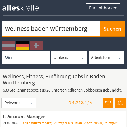
Für Jobbörsen
Keywortsuche
Ortssuche
Umkreissuche
Arbeitsform
Wellness, Fitness, Ernährung Jobs in Baden
Württemberg
639 Stellenangebote aus 28 unterschiedlichen Jobbörsen gebündelt.
Sortierung
4.218
Ø
€ /
M.
It Account Manager
21.07.2026
Baden Württemberg, Stuttgart Kreisfreie Stadt, 70469, Stuttgart