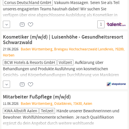
Corius Deutschland GmbH
Vakuum-Massagen. Seien Sie als Teil
unseres engagierten Teams hautnah dabei! Wir suchen Sie
verfügen über eine abgeschlossene Ausbildung als
Kosmetiker:in
und umfassende praktische Berufserfahrung, Beauty sowie
1
Hautgesundheit sind Ihre Leidenschaft und Sie suchen nach einer
neuen Herausforderung mit abwechslungsreichen Aufgaben und
Kosmetiker (m/w/d) | Luisenhöhe - Gesundheitsresort
familienfreundlichen...
Schwarzwald
27.06.2026
Baden Württemberg, Breisgau Hochschwarzwald Landkreis, 79289,
Horben
BCW Hotels & Resorts GmbH
Vollzeit
Aufklärung über
Behandlungen und Produkte Ausführung von kosmetischen
Gesichts- und Körperbehandlungen Durchführung von Maniküren
und Pediküren Verkauf von kosmetischen Produkten Freundliche
Betreuung der Kunden Abgeschlossene Ausbildung zur
Kosmetikerin
Berufserfahrung von Vorteil Du besitzt gute
Mitarbeiter Fußpflege (m/w/d)
Deutschkenntnisse, Englischkenntnisse
11.06.2026
Baden Württemberg, Ostalbkreis, 73430, Aalen
KWA Albstift Aalen
Teilzeit
Hände unserer Bewohnerinnen und
Bewohner. Wohlfühlmomente schenken: Je nach Qualifikation
ergänzt du dein Angebot durch weitere wohltuende