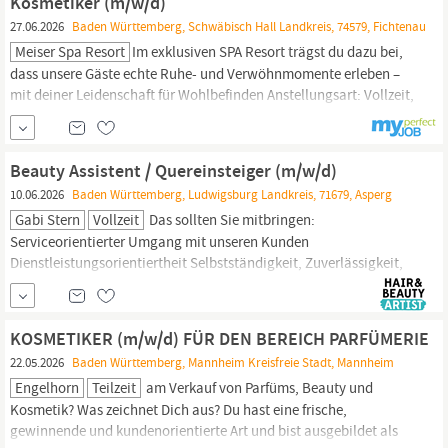
Kosmetiker (m/w/d)
Pleimes, Leitung der Praxis, ist...
27.06.2026
Baden Württemberg, Schwäbisch Hall Landkreis, 74579, Fichtenau
Meiser Spa Resort
Im exklusiven SPA Resort trägst du dazu bei,
dass unsere Gäste echte Ruhe- und Verwöhnmomente erleben –
mit deiner Leidenschaft für Wohlbefinden Anstellungsart: Vollzeit,
Teilzeit, Aushilfe 38-Stunden-Woche bis zu 1.000 € Bonus 5× in
Folge Kununu Top-Arbeitgeber Freie Kost & SPA-Nutzung bei
Meiser​ Dienstplan 2 Wochen im Voraus Teamrate in 100+
Beauty Assistent / Quereinsteiger (m/w/d)
Luxushotels​...
10.06.2026
Baden Württemberg, Ludwigsburg Landkreis, 71679, Asperg
Gabi Stern
Vollzeit
Das sollten Sie mitbringen:
Serviceorientierter Umgang mit unseren Kunden
Dienstleistungsorientiertheit Selbstständigkeit, Zuverlässigkeit,
Freude an Ihrer Tätigkeit Ruhiger, freundlicher Umgang mit
Stresssituationen Erfahrung als
Kosmetiker
(m/w/d) von Vorteil
Flexibilität, Wissensdurst und Offenheit Haben wir Ihr Interesse
KOSMETIKER (m/w/d) FÜR DEN BEREICH PARFÜMERIE
geweckt?
22.05.2026
Baden Württemberg, Mannheim Kreisfreie Stadt, Mannheim
Engelhorn
Teilzeit
am Verkauf von Parfüms, Beauty und
Kosmetik? Was zeichnet Dich aus? Du hast eine frische,
gewinnende und kundenorientierte Art und bist ausgebildet als