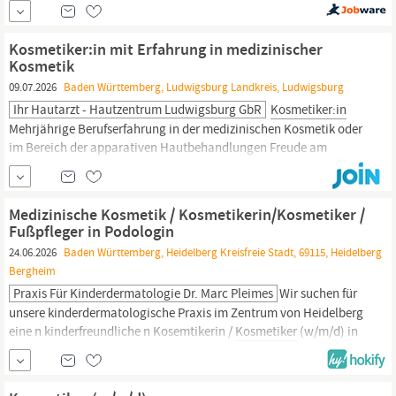
Anwendungen wie Massagen oder Gesichtsbehandlungen. Das
bringst du mit! Fachliche Kompetenz: Du hast eine
abgeschlossene Ausbildung in der (medizinischen) Fußpflege, als
Kosmetiker:in mit Erfahrung in medizinischer
Podologin/Podologe oder als
Kosmetikerin/Kosmetiker
-
Kosmetik
idealerweise mit...
09.07.2026
Baden Württemberg, Ludwigsburg Landkreis, Ludwigsburg
Ihr Hautarzt - Hautzentrum Ludwigsburg GbR
Kosmetiker:in
Mehrjährige Berufserfahrung in der medizinischen Kosmetik oder
im Bereich der apparativen Hautbehandlungen Freude am
Umgang mit Patient:innen, serviceorientiertes und empathisches
Auftreten Eigenständiges, verantwortungsvolles Arbeiten,
Zuverlässigkeit und ausgeprägte Serviceorientierung machen Sie
Medizinische Kosmetik / Kosmetikerin/Kosmetiker /
zu einem idealen Teamplayer Benefits...
Fußpfleger in Podologin
24.06.2026
Baden Württemberg, Heidelberg Kreisfreie Stadt, 69115, Heidelberg
Bergheim
Praxis Für Kinderdermatologie Dr. Marc Pleimes
Wir suchen für
unsere kinderdermatologische Praxis im Zentrum von Heidelberg
eine n kinderfreundliche n Kosemtikerin /
Kosmetiker
(w/m/d) in
Teilzeit an 1-2 Nachmittagen / Woche. Bei zusätzlicher
Tätigkeiten als Praxishelfer in auch ggf. mehr Stunden / Woche
Wir sind eine kinderdermatologische Spezialpraxis. Herr Dr.