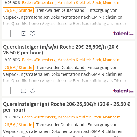
19.06.2026
Baden Württemberg, Mannheim Kreisfreie Stadt, Mannheim
26,5 € / Stunde
Trenkwalder Deutschland
Entsorgung von
Verpackungsmaterialien Dokumentation nach GMP-Richtlinien
Ihre Qualifikationen Abgeschlossene Berufsausbildung als Friseur
(m/w/d),
Kosmetiker
(m/w/d), Optiker (m/w/d), Medizinische
Fachangestellte (m/w/d), Zahnmedizinische Fachangestellte
(m/w/d), BTA (m/w/d), CTA (m/w/d), PTA (m/w/d) oder
Quereinsteiger (m/w/x) Roche 20€-26,50€/h (20 € -
vergleichbare Ausbildung, gerne auch...
26.50 € per hour)
19.06.2026
Baden Württemberg, Mannheim Kreisfreie Stadt, Mannheim
26,5 € / Stunde
Trenkwalder Deutschland
Entsorgung von
Verpackungsmaterialien Dokumentation nach GMP-Richtlinien
Ihre Qualifikationen Abgeschlossene Berufsausbildung als Friseur
(m/w/d),
Kosmetiker
(m/w/d), Optiker (m/w/d), Medizinische
Fachangestellte (m/w/d), Zahnmedizinische Fachangestellte
(m/w/d), BTA (m/w/d), CTA (m/w/d), PTA (m/w/d) oder
Quereinsteiger (gn) Roche 20€-26,50€/h (20 € - 26.50 €
vergleichbare Ausbildung, gerne auch...
per hour)
19.06.2026
Baden Württemberg, Mannheim Kreisfreie Stadt, Mannheim
26,5 € / Stunde
Trenkwalder Deutschland
Entsorgung von
Verpackungsmaterialien Dokumentation nach GMP-Richtlinien