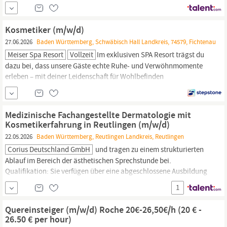
Kosmetiker
in? Du bist in unserer Marken-Welt zu Hause und liebst
neben der Kosmetik das gesamte Sortiment einer exklusiven
Parfümerie? Du hast magische Hände und bist die heimliche
Kosmetiker (m/w/d)
Heldin der Schönheit?
27.06.2026
Baden Württemberg, Schwäbisch Hall Landkreis, 74579, Fichtenau
Meiser Spa Resort
Vollzeit
Im exklusiven SPA Resort trägst du
dazu bei, dass unsere Gäste echte Ruhe- und Verwöhnmomente
erleben – mit deiner Leidenschaft für Wohlbefinden
Anstellungsart: Vollzeit, Teilzeit, Aushilfe 38-Stunden-Woche bis
zu 1.000 € Bonus 5× in Folge Kununu Top-Arbeitgeber Freie Kost &
SPA-Nutzung bei Meiser​ Dienstplan 2 Wochen im Voraus Teamrate
Medizinische Fachangestellte Dermatologie mit
in 100+ Luxushotels​...
Kosmetikerfahrung in Reutlingen (m/w/d)
22.05.2026
Baden Württemberg, Reutlingen Landkreis, Reutlingen
Corius Deutschland GmbH
und tragen zu einem strukturierten
Ablauf im Bereich der ästhetischen Sprechstunde bei.
Qualifikation: Sie verfügen über eine abgeschlossene Ausbildung
als MFA, medizinische:r
Kosmetiker:in
oder eine vergleichbare
1
Qualifikation im medizinischen oder kosmetischen Bereich.
Erfahrung im Praxis- oder Kosmetikumfeld:
Quereinsteiger (m/w/d) Roche 20€-26,50€/h (20 € -
26.50 € per hour)