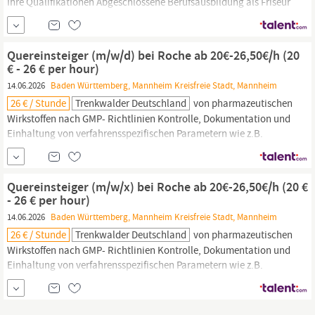
Ihre Qualifikationen Abgeschlossene Berufsausbildung als Friseur
(m/w/d),
Kosmetiker
(m/w/d), Optiker (m/w/d), Medizinische
Fachangestellte (m/w/d), Zahnmedizinische Fachangestellte
(m/w/d), BTA (m/w/d), CTA (m/w/d), PTA (m/w/d) oder
Quereinsteiger (m/w/d) bei Roche ab 20€-26,50€/h (20
vergleichbare Ausbildung, gerne auch...
€ - 26 € per hour)
14.06.2026
Baden Württemberg, Mannheim Kreisfreie Stadt, Mannheim
26 € / Stunde
Trenkwalder Deutschland
von pharmazeutischen
Wirkstoffen nach GMP- Richtlinien Kontrolle, Dokumentation und
Einhaltung von verfahrensspezifischen Parametern wie z.B.
Temperatur Erkennen und Beheben von Störungen, sowie
Durchführung von kleineren Wartungsarbeiten Bestückung und
Reinigung der Produktionsanlage Ihre Qualifikationen
Quereinsteiger (m/w/x) bei Roche ab 20€-26,50€/h (20 €
Abgeschlossene Berufsausbildung als Friseur (m/w/d),
- 26 € per hour)
Kosmetiker
(m/w/d), Optiker
14.06.2026
Baden Württemberg, Mannheim Kreisfreie Stadt, Mannheim
26 € / Stunde
Trenkwalder Deutschland
von pharmazeutischen
Wirkstoffen nach GMP- Richtlinien Kontrolle, Dokumentation und
Einhaltung von verfahrensspezifischen Parametern wie z.B.
Temperatur Erkennen und Beheben von Störungen, sowie
Durchführung von kleineren Wartungsarbeiten Bestückung und
Reinigung der Produktionsanlage Ihre Qualifikationen