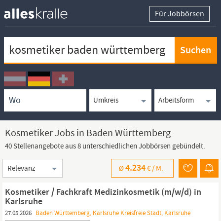
Für Jobbörsen
Keywortsuche
Ortssuche
Umkreissuche
Arbeitsform
Kosmetiker Jobs in Baden Württemberg
40 Stellenangebote aus 8 unterschiedlichen Jobbörsen gebündelt.
Sortierung
4.234
Ø
€ /
M.
Kosmetiker / Fachkraft Medizinkosmetik (m/w/d) in
Karlsruhe
27.05.2026
Baden Württemberg, Karlsruhe Kreisfreie Stadt, Karlsruhe