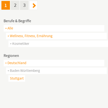
Abgeschlossene Berufsausbildung als Friseur (m/w/d),
1
2
3
Kosmetiker
(m/w/d), Optiker
Berufe & Begriffe
+ Alle
+ Wellness, Fitness, Ernährung
+ Kosmetiker
Regionen
+ Deutschland
+ Baden Württemberg
Stuttgart