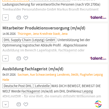
Ladungssicherung für verantwortliche Personen (nach VDI 2700a)
Trenkwalder Personaldienste GmbH Markus Brandt Recruitment
Consultant 04107
Leipzig,
Karl-Liebknecht-Strasse 16 Tel.
+4934198387915 Email: Trenkwalder steht für Chancengleichheit
und Diversität! Wir lehnen Diskriminierung jeglicher Art ab und
Mitarbeiter Produktionsversorgung (m/w/d)
freuen uns auf Bewerbungen und die...
14.06.2026
Thüringen, Jena Kreisfreie Stadt, Jena
DHL Supply Chain (Leipzig) GmbH
Unterstützung bei der
Optimierung logistischer Abläufe Profil : Abgeschlossene
Ausbildung im Bereich Lagerlogistik,
Fachlagerist
oder
vergleichbar (von Vorteil) Erfahrung in der Produktionslogistik
oder im Lagerbereich wünschenswert Grundkenntnisse in
Warenwirtschaftssystemen Gabelstaplerschein (je nach Einsatz
Ausbildung Fachlagerist (m/w/d)
erforderlich) Zuverlässigkeit und...
04.07.2026
Sachsen, Aue Schwarzenberg Landkreis, 04435, Flughafen Leipzig
Halle
Deutsche Post DHL
Lehrstelle
WAS DICH BEWEGT, BEWEGT DIE
WELT Werde
Fachlagerist
(m/w/d) am DHL Drehkreuz
Leipzig
#DHLmitDIR – für eine Welt, die niemals stillsteht Willkommen am
größten Luftfrachtdrehkreuz von DHL Express am Flughafen
Leipzig/Halle!
Jede Nacht sortieren wir hier mehr als 350.000