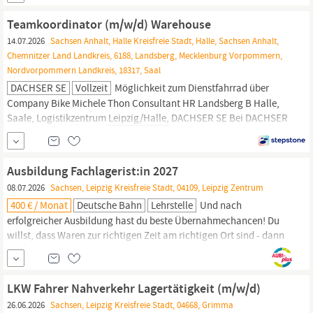
Markus Brandt Recruitment Consultant 04107
Leipzig,
Karl-
Liebknecht-Strasse 16 Tel. +4934198387915 Email: Trenkwalder
Teamkoordinator (m/w/d) Warehouse
steht für Chancengleichheit und...
14.07.2026
Sachsen Anhalt, Halle Kreisfreie Stadt, Halle, Sachsen Anhalt,
Chemnitzer Land Landkreis, 6188, Landsberg, Mecklenburg Vorpommern,
Nordvorpommern Landkreis, 18317, Saal
DACHSER SE
Vollzeit
Möglichkeit zum Dienstfahrrad über
Company Bike Michele Thon Consultant HR Landsberg B Halle,
Saale, Logistikzentrum
Leipzig/Halle,
DACHSER SE Bei DACHSER
sind alle Menschen willkommen. Vielfalt und Chancengleichheit
sind fester Bestandteil unserer Unternehmenskultur. Die
Einzigartigkeit eines jeden einzelnen, und damit die Vielfalt
Ausbildung Fachlagerist:in 2027
unserer Teams,...
08.07.2026
Sachsen, Leipzig Kreisfreie Stadt, 04109, Leipzig Zentrum
400 € / Monat
Deutsche Bahn
Lehrstelle
Und nach
erfolgreicher Ausbildung hast du beste Übernahmechancen! Du
willst, dass Waren zur richtigen Zeit am richtigen Ort sind - dann
ist die Ausbildung in der Logistik genau das Richtige für dich!
Zum 1. September 2027 suchen wir dich für die zweijährige
Ausbildung
Fachlagerist:in
(w/m/d) für die Deutsche
LKW Fahrer Nahverkehr Lagertätigkeit (m/w/d)
Umschlaggesellschaft
26.06.2026
Sachsen, Leipzig Kreisfreie Stadt, 04668, Grimma