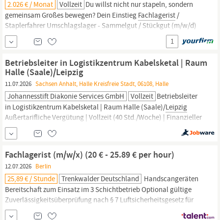
2.026 € / Monat
Vollzeit
Du willst nicht nur stapeln, sondern
gemeinsam Großes bewegen? Dein Einstieg
Fachlagerist
/
Staplerfahrer Umschlagslager - Sammelgut / Stückgut (m/w/d)
Arbeitsort:
Leipzig
Ref.Nr. XDOCK/L/2026-YF Vollzeit Unbefristet
1
️ab sofort Klicke einfach auf JETZT BEWERBEN und fülle unser
kurzes Bewerberformular aus.
Betriebsleiter in Logistikzentrum Kabelsketal | Raum
Halle (Saale)/Leipzig
11.07.2026
Sachsen Anhalt, Halle Kreisfreie Stadt, 06108, Halle
Johannesstift Diakonie Services GmbH
Vollzeit
Betriebsleiter
in Logistikzentrum Kabelsketal | Raum Halle (Saale)/
Leipzig
Außertarifliche Vergütung | Vollzeit (40 Std./Woche) | Finanzieller
Anwesenheitsbonus | Betriebsleiter in Logistik Halle (Saale) |
Lagerleiter in Halle (Saale) | Führungsverantwortung | Job als
Leitung Logistikzentrum | Job in der Logistik Raum
Leipzig
|
Fachlagerist (m/w/x) (20 € - 25.89 € per hour)
12.07.2026
Berlin
25,89 € / Stunde
Trenkwalder Deutschland
Handscangeräten
Bereitschaft zum Einsatz im 3 Schichtbetrieb Optional gültige
Zuverlässigkeitsüberprüfung nach § 7 Luftsicherheitsgesetz für
den Einsatz im Versand Trenkwalder Personaldienste GmbH