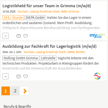
Sendungen, bewegen 2.500 Tonnen Fracht und fertigen...
Logistikheld für unser Team in Grimma (m/w/d)
10.04.2026
Sachsen, Leipzig Kreisfreie Stadt, 4668, Grimma
14 € / Stunde
DIEPA GmbH
Halten Sie das Lager in einem
ordentlichen und sauberen Zustand. Mein Profil: Ausbildung:
Erfolgreich abgeschlossene Berufsausbildung zum
Fachlageristen
oder eine vergleichbare Ausbildung mit erster Berufserfahrung im
Lagerumfeld. Staplerführerschein: Staplerführerschein mit
Fahrpraxis von Vorteil. IT-Kenntnisse:
Ausbildung zur Fachkraft für Lagerlogistik (m/w/d)
älter als 1 Jahr
Sachsen, Leipzig Kreisfreie Stadt, 04668, Böhlen
Nüßing GmbH Grimma
Lehrstelle
tägliche Arbeite mit den
technischen Produkten. Projektarbeit in Kleingruppen fördert die
Kreativität und die Gemeinschaft der Auszubildenden.
Voraussetzungen Fachoberschulreife, mindestens einen guten
Hauptschulabschluss. Ausbildungsdauer Die Ausbildungsdauer
beträgt drei Jahre. Die Ausbildung zum
Fachlageristen
dauert
zwei Jahre.
1
2
Berufe & Begriffe