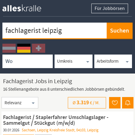
Für Jobbörsen
Keywortsuche
Ortssuche
Umkreissuche
Arbeitsform
Fachlagerist Jobs in Leipzig
16 Stellenangebote aus 8 unterschiedlichen Jobbörsen gebündelt.
Sortierung
3.319
Ø
€ /
M.
Fachlagerist / Staplerfahrer Umschlagslager -
Sammelgut / Stückgut (m/w/d)
30.07.2026
Sachsen, Leipzig Kreisfreie Stadt, 04103, Leipzig