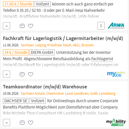
17,65 € / Stunde
Vollzeit
können sich auch ganz einfach per
Telefon 0 35 25 / 52 93 - 0 oder per E-Mail riesa Nahverkehr
(m/w/d), Kraftfahrer Nahverkehr (m/w/d), LKW‑Fahrer
Kurzstrecke (m/w/d), Fahrer Lieferverkehr (m/w/d), Fachkraft für
1
Lagerlogistik (m/w/d),
Fachlagerist
(m/w/d) (m/w/d) oder
Logistikmitarbeiter (m/w/d) (m/w/d)? Worauf warten Sie?
Fachkraft für Lagerlogistik / Lagermitarbeiter (m/w/d)
Bewerben Sie sich jetzt...
11.06.2026
Sachsen, Leipzig Kreisfreie Stadt, 4821, Brandis
14 € / Stunde
DIEPA GmbH
Unterstützung bei der Inventur
Mein Profil: Abgeschlossene Berufsausbildung als
Fachlagerist
(m/w/d) Fachkraft für Lagerlogistik (m/w/d) oder Erfahrungen im
Bereich Lagerarbeit / Lagerlogistik Gute Auffassungsgabe sowie
PC-Kenntnisse Ein gültiger Führerschein zum Fahren von
Flurförderfahrzeugen (Staplerschein) Teamfähigkeit sowie
Teamkoordinator (m/w/d) Warehouse
kundenorientiertes...
10.06.2026
Sachsen Anhalt, Chemnitzer Land Landkreis, 6188, Landsberg
DACHSER SE
Vollzeit
für Onlineshops durch unsere Corporate
Benefits Plattform Möglichkeit zum Dienstfahrrad über Company
Bike Michele Thon Consultant HR Landsberg B Halle, Saale,
Logistikzentrum
Leipzig/Halle,
DACHSER SE Bei DACHSER sind
alle Menschen willkommen. Vielfalt und Chancengleichheit sind