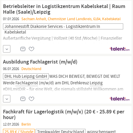
fester Bestandteil unserer Unternehmenskultur.
Betriebsleiter in Logistikzentrum Kabelsketal | Raum
Halle (Saale)/Leipzig
07.07.2026
Sachsen Anhalt, Chemnitzer Land Landkreis, 6184, Kabelsketal
Johannesstift Diakonie Services - Logistikzentrum In
Kabelsketal
Außertarifliche Vergütung | Vollzeit (40 Std./Woche) | Finanzieller
Anwesenheitsbonus | Betriebsleiter in Logistik Halle (Saale) |
Lagerleiter in Halle (Saale) | Führungsverantwortung | Job als
Leitung Logistikzentrum | Job in der Logistik Raum
Leipzig
|
Ausbildung Fachlagerist (m/w/d)
Vollzeitjob in Kabelsketal | Johannesstift Diakonie Services |
06.07.2026
Deutschland
DHL Hub Leipzig GmbH
WAS DICH BEWEGT, BEWEGT DIE WELT
Werde
Fachlagerist
(m/w/d) am DHL Drehkreuz
Leipzig
#DHLmitDIR – für eine Welt, die niemals stillsteht Willkommen am
größten Luftfrachtdrehkreuz von DHL Express am Flughafen
Leipzig/Halle!
Jede Nacht sortieren wir hier mehr als 350.000
Sendungen, bewegen 2.500 Tonnen Fracht und fertigen...
Fachkraft für Lagerlogistik (m/w/x) (20 € - 25.89 € per
hour)
12.07.2026
Berlin
25,89 € / Stunde
Trenkwalder Deutschland
wünschenswert