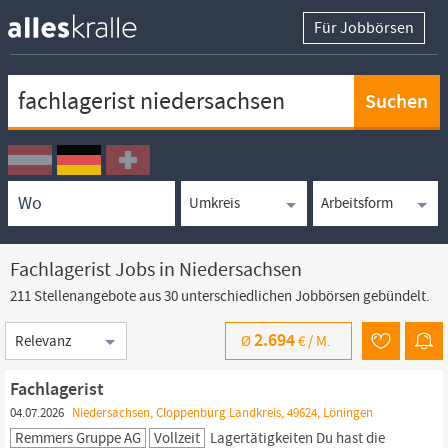
Für Jobbörsen
Keywortsuche
Ortssuche
Umkreissuche
Arbeitsform
Fachlagerist Jobs in Niedersachsen
211 Stellenangebote aus 30 unterschiedlichen Jobbörsen gebündelt.
Sortierung
2.694
Ø
€ /
M.
Fachlagerist
04.07.2026
Niedersachsen, Cloppenburg Landkreis, 49624, Löningen
Remmers Gruppe AG
Vollzeit
Lagertätigkeiten Du hast die