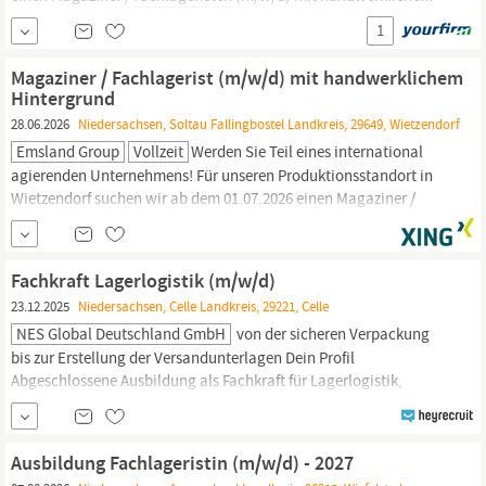
Hintergrund Wietzendorf Vollzeit ab 01.07.2026 befristet
1
Unternehmensprofil Werden Sie Teil eines international
agierenden Unternehmens! Die Emsland Group hat sich als
Magaziner / Fachlagerist (m/w/d) mit handwerklichem
Deutschlands
Hintergrund
28.06.2026
Niedersachsen, Soltau Fallingbostel Landkreis, 29649, Wietzendorf
Emsland Group
Vollzeit
Werden Sie Teil eines international
agierenden Unternehmens! Für unseren Produktionsstandort in
Wietzendorf suchen wir ab dem 01.07.2026 einen Magaziner /
Fachlageristen
(m/w/d) mit handwerklichem Hintergrund Ihr
Aufgabenfeld: Magazin (ca. 60 %): Annahme, Prüfung und
Buchung von Wareneingängen Fachgerechte Einlagerung,
Fachkraft Lagerlogistik (m/w/d)
Kommissionierung und...
23.12.2025
Niedersachsen, Celle Landkreis, 29221, Celle
NES Global Deutschland GmbH
von der sicheren Verpackung
bis zur Erstellung der Versandunterlagen Dein Profil
Abgeschlossene Ausbildung als Fachkraft für Lagerlogistik,
Fachlagerist
(m/w/d) oder vergleichbare Qualifikation Erfahrung
in der Kommissionierung sowie im Umgang mit ERP-Systemen
Gute Deutschkenntnisse in Wort und Schrift Zuverlässigkeit,
Ausbildung Fachlageristin (m/w/d) - 2027
körperliche Belastbarkeit und...