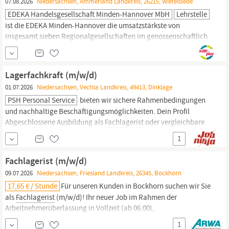
07.08.2026
Niedersachsen, Ammerland Landkreis, 26215, Wiefelstede
EDEKA Handelsgesellschaft Minden-Hannover MbH
Lehrstelle
ist die EDEKA Minden-Hannover die umsatzstärkste von
insgesamt sieben Regionalgesellschaften im genossenschaftlich
organisierten EDEKA-Verbund. Sie besteht seit 1920, erstreckt sich
von der niederländischen bis an die polnische Grenze und umfasst
Bremen,
Niedersachsen,
einen Teil von Ostwestfalen-Lippe,
Lagerfachkraft (m/w/d)
Sachsen-Anhalt, Berlin und Brandenburg.
01.07.2026
Niedersachsen, Vechta Landkreis, 49413, Dinklage
PSH Personal Service
bieten wir sichere Rahmenbedingungen
und nachhaltige Beschäftigungsmöglichkeiten. Dein Profil
Abgeschlossene Ausbildung als
Fachlagerist
oder vergleichbare
logistische Qualifikation Berufserfahrung im Lager, in der Logistik
1
oder im Wareneingang/Warenausgang von Vorteil Sicherer
Umgang mit Lagerkennzahlen, Kommissioniersystemen oder
Fachlagerist (m/w/d)
Warenwirtschaft
09.07.2026
Niedersachsen, Friesland Landkreis, 26345, Bockhorn
17,65 € / Stunde
Für unseren Kunden in Bockhorn suchen wir Sie
als
Fachlagerist
(m/w/d)! Ihr neuer Job im Rahmen der
Arbeitnehmerüberlassung in Vollzeit (ab 06:00),
SchichtWochenende (ab 06:00) im Bereich Lager & Logistik wartet
1