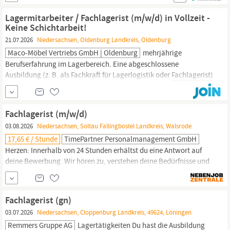
auf Sie. Sie erwarten attraktive Vorteile Rabatte bei über 200
namhaften Anbietern Urlaubs- und Weihnachtsgeld Wir bieten
Lagermitarbeiter / Fachlagerist (m/w/d) in Vollzeit -
Ihnen...
Keine Schichtarbeit!
21.07.2026
Niedersachsen, Oldenburg Landkreis, Oldenburg
Maco-Möbel Vertriebs GmbH | Oldenburg
mehrjährige
Berufserfahrung im Lagerbereich. Eine abgeschlossene
Ausbildung (z. B. als Fachkraft für Lagerlogistik oder
Fachlagerist)
ist ein Plus, aber kein Muss. • Qualifikation: Sie sind im Besitz
eines gültigen Gabelstaplerscheins und haben Erfahrung im
Umgang damit. • Persönlichkeit: Sie sind ein engagierter,
Fachlagerist (m/w/d)
verantwortungsbewusster Teamplayer mit...
03.08.2026
Niedersachsen, Soltau Fallingbostel Landkreis, Walsrode
17,65 € / Stunde
TimePartner Personalmanagement GmbH
Herzen: Innerhalb von 24 Stunden erhältst du eine Antwort auf
deine Bewerbung. Wir hören zu, verstehen deine Bedürfnisse und
begleiten dich auf deinem Weg nach vorne – mit Leidenschaft und
Empathie, weil uns deine Zukunft wichtig ist. Als
Fachlagerist
sorgst Du dafür, dass im Lager alles zur richtigen Zeit am
Fachlagerist (gn)
richtigen Ort ist.
03.07.2026
Niedersachsen, Cloppenburg Landkreis, 49624, Löningen
Remmers Gruppe AG
Lagertätigkeiten Du hast die Ausbildung