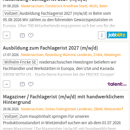
07.08.2026
Niedersachsen, Osnabrück Kreisfreie Stadt, 49191, Belm
Vollzeit
Ausbildung
Fachlagerist
2027 (m/w/d) in Belm vom
05.08.2026 Wir zählen zu den führenden Gewürzspezialisten in
Europa. Über 700 Mitarbeitende engagieren sich bei uns für die
Umsetzung marktreifer Produkte für Kunden aus dem
2
Fleischerhandwerk, dem Lebensmitteleinzelhandel, sowie der
Lebensmittelindustrie.
Fachlageristen
(m/w/d) nehmen...
Ausbildung zum Fachlagerist 2027 (m/w/d)
17.07.2026
Niedersachsen, Rotenburg Wümme Landkreis, 27404, Heeslingen
Wilhelm Fricke SE
niedersächsischen Heeslingen beliefern wir
Fachhändler und Werkstätten in Europa, den USA und Kanada.
GROW WITH US - Starte Deine Karriere bei der FRICKE Gruppe!
Um auch in Zukunft erfolgreich zu bleiben, bilden wir aus und
suchen Dich ab dem 01. August 2027 an unserem Standort
Heeslingen Ausbildung zum
Fachlagerist
2027 (m/w/d)
Magaziner / Fachlagerist (m/w/d) mit handwerklichem
Hintergrund
28.06.2026
Niedersachsen, Soltau Fallingbostel Landkreis, 29649, Wietzendorf
Vollzeit
Zum Hauptinhalt springen Für unseren
Produktionsstandort in Wietzendorf suchen wir ab dem 01.07.2026
einen Magaziner /
Fachlageristen
(m/w/d) mit handwerklichem