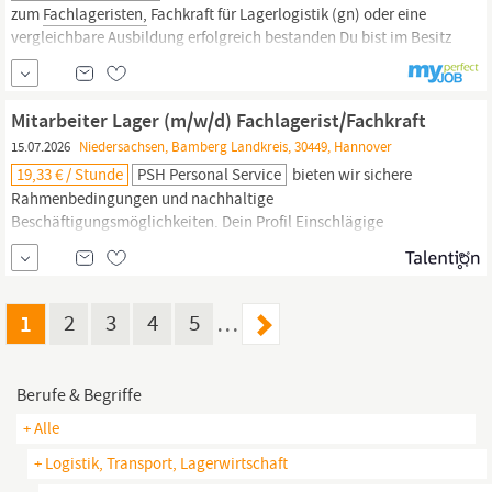
zum
Fachlageristen,
Fachkraft für Lagerlogistik (gn) oder eine
vergleichbare Ausbildung erfolgreich bestanden Du bist im Besitz
eines gültigen Flurförderfahrzeugscheins Du besitzt eine gute
Auffassungsgabe, arbeitest sorgfältig sowie ordentlich und bist
bereit, im 2-Schicht-Betrieb zu arbeiten Nur mit unseren...
Mitarbeiter Lager (m/w/d) Fachlagerist/Fachkraft
15.07.2026
Niedersachsen, Bamberg Landkreis, 30449, Hannover
19,33 € / Stunde
PSH Personal Service
bieten wir sichere
Rahmenbedingungen und nachhaltige
Beschäftigungsmöglichkeiten. Dein Profil Einschlägige
Berufserfahrung oder entsprechende Ausbildung als Fachkraft für
Lagerlogistik,
Fachlagerist
oder vergleichbare Qualifikation
Gabelstaplerschein und G25-Untersuchung wünschenswert Gute
Deutschkenntnisse auf B2-Niveau Bereitschaft zur Schichtarbeit,
1
2
3
4
5
…
Berufe & Begriffe
+ Alle
+ Logistik, Transport, Lagerwirtschaft