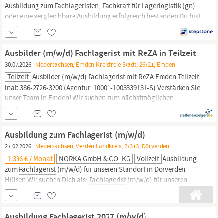
Ausbildung zum
Fachlageristen,
Fachkraft für Lagerlogistik (gn)
oder eine vergleichbare Ausbildung erfolgreich bestanden Du bist
im Besitz eines gültigen Flurförderfahrzeugscheins Du besitzt eine
gute Auffassungsgabe, arbeitest sorgfältig sowie ordentlich und
bist bereit, im 2-Schicht-Betrieb zu arbeiten Nur mit unseren...
Ausbilder (m/w/d) Fachlagerist mit ReZA in Teilzeit
30.07.2026
Niedersachsen, Emden Kreisfreie Stadt, 26721, Emden
Teilzeit
Ausbilder (m/w/d)
Fachlagerist
mit ReZA Emden Teilzeit
inab 386-2726-3200 (Agentur: 10001-1003339131-S) Verstärken Sie
unser Team in Emden! Wir suchen zum nächstmöglichen
Zeitpunkt einen engagierten Ausbilder (m/w/d) im Bereich
Fachlagerist
mit rehabilitationspädagogischer
Zusatzqualifizierung (ReZA) in Teilzeit (20 Std./Wo.) befristet...
Ausbildung zum Fachlagerist (m/w/d)
27.02.2026
Niedersachsen, Verden Landkreis, 27313, Dörverden
1.396 € / Monat
NORKA GmbH & CO. KG
Vollzeit
Ausbildung
zum
Fachlagerist
(m/w/d) für unseren Standort in Dörverden-
Hülsen Wir suchen Dich als:
Fachlagerist
(m/w/d) für unseren
Standort in Dörverden-Hülsen Berufsbild ; ; ; ; ; Die Ausbildung
dauert 2 Jahre; ; ;; Als
Fachlagerist
bist du für die Annahme und
Lagerung von Gütern sowie deren Verpackung und Versand...
Ausbildung Fachlagerist 2027 (m/w/d)