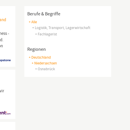
Berufe & Begriffe
Land
+ Alle
+ Logistik, Transport, Lagerwirtschaft
ness -
+ Fachlagerist
d.
on
Regionen
+ Deutschland
+ Niedersachsen
+ Osnabrück
wir