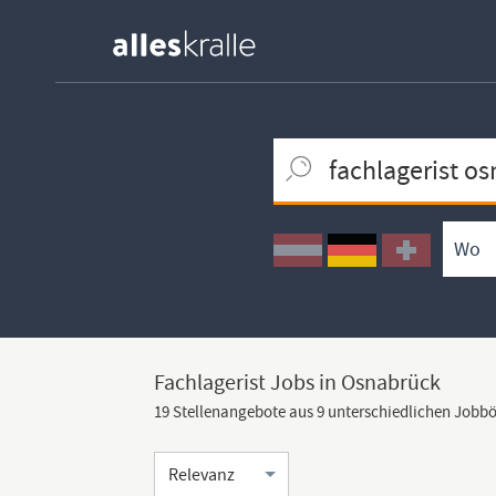
Keywortsuche
Ortssuche
Umkreissuche
Arbeitsform
Fachlagerist Jobs in Osnabrück
19 Stellenangebote aus 9 unterschiedlichen Jobb
Sortierung