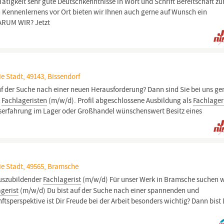
ätigkeit sehr gute Deutschkenntnisse in Wort und Schrift Bereitschaft zu
en Kennenlernens vor Ort bieten wir Ihnen auch gerne auf Wunsch ein
WARUM WIR? Jetzt
e Stadt, 49143, Bissendorf
uf der Suche nach einer neuen Herausforderung? Dann sind Sie bei uns g
n
Fachlageristen
(m/w/d). Profil abgeschlossene Ausbildung als
Fachlager
fserfahrung im Lager oder Großhandel wünschenswert Besitz eines
ie Stadt, 49565, Bramsche
uszubildender
Fachlagerist
(m/w/d) Für unser Werk in Bramsche suchen w
gerist
(m/w/d) Du bist auf der Suche nach einer spannenden und
perspektive ist Dir Freude bei der Arbeit besonders wichtig? Dann bist 