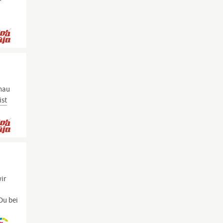
r
enau
ist
ir
Du bei