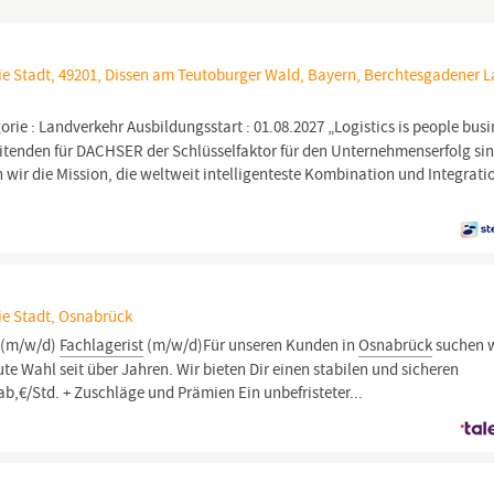
ie Stadt, 49201, Dissen am Teutoburger Wald, Bayern, Berchtesgadener 
orie : Landverkehr Ausbildungsstart : 01.08.2027 „Logistics is people busi
beitenden für DACHSER der Schlüsselfaktor für den Unternehmenserfolg sin
ir die Mission, die weltweit intelligenteste Kombination und Integrati
ie Stadt, Osnabrück
(m/w/d)
Fachlagerist
(m/w/d)Für unseren Kunden in
Osnabrück
suchen 
e Wahl seit über Jahren. Wir bieten Dir einen stabilen und sicheren
,€/Std. + Zuschläge und Prämien Ein unbefristeter...