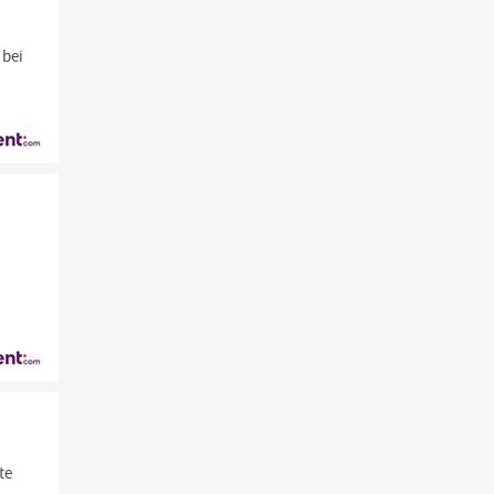
 bei
te