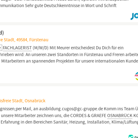
mmunikation Sehr gute Deutschkenntnisse in Wort und Schrift
d)
e Stadt, 49584, Fürstenau
e
FACHLAGERIST
(M/W/D) Mit Meurer entscheidest Du Dich für ein
eben wird: An unseren zwei Standorten in Fürstenau und Freren arbeite
 Mitarbeitern an spannenden Projekten für unsere internationalen Kunde
sfreie Stadt, Osnabrück
gnissen;per Mail, an ausbildung.cugos@gc-gruppe.de Komm ins Team 
n unsere Mitarbeiter zeichnen uns, die CORDES & GRAEFE
OSNABRÜCK
KG
 Erfahrung in den Bereichen Sanitär, Heizung, Installation, Klima/Lüftu