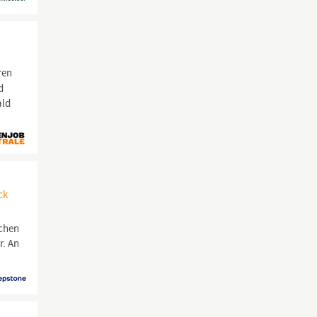
ren
d
ald
ck
schen
r. An