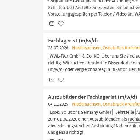
Sorgfalt und Genauigkeit bei der Ausübung der T
Schichtarbeit Anstelle eines ersten persönlich
Vorstellungsgespräch per Telefon / Video an. 
Fachlagerist (m/w/d)
28.07.2026
Niedersachsen, Osnabrück Kreisfrei
WWL-Flex GmbH & Co. KG
Über uns Sie sind a
richtig. Wir suchen ab sofort in Bissendorf eine
(m/w/d) oder vergleichbare Qualifikation Beru
Auszubildender Fachlagerist (m/w/d)
04.11.2025
Niedersachsen, Osnabrück Kreisfre
Essex Solutions Germany GmbH
Lehrstelle
A
zum 01.08.2026 einen Auszubildenden als
Fachla
abwechslungsreichen Ausbildung? Neben Zukunfts
uns genau richtig!