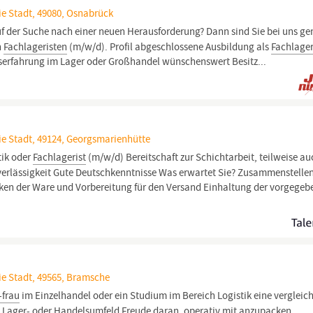
ie Stadt, 49080, Osnabrück
uf der Suche nach einer neuen Herausforderung? Dann sind Sie bei uns g
n
Fachlageristen
(m/w/d). Profil abgeschlossene Ausbildung als
Fachlager
fserfahrung im Lager oder Großhandel wünschenswert Besitz...
ie Stadt, 49124, Georgsmarienhütte
tik oder
Fachlagerist
(m/w/d) Bereitschaft zur Schichtarbeit, teilweise a
rlässigkeit Gute Deutschkenntnisse Was erwartet Sie? Zusammenstelle
en der Ware und Vorbereitung für den Versand Einhaltung der vorgegeb
ie Stadt, 49565, Bramsche
-frau
im Einzelhandel oder ein Studium im Bereich Logistik eine vergleic
-, Lager- oder Handelsumfeld Freude daran, operativ mit anzupacken