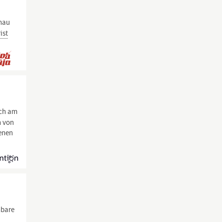
enau
ist
uch am
n von
enen
hbare