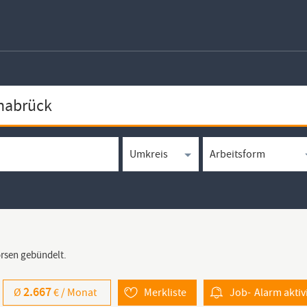
örsen gebündelt.
2.667
Ø
€ /
Monat
Merkliste
Job-
Alarm
aktiv