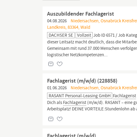
Auszubildender Fachlagerist
04.08.2026
Niedersachsen, Osnabrück Kreisfre
Landkreis, 83364, Wald
DACHSER SE
Vollzeit
Job ID 6571 / Job Kateg
dieser Leitsatz macht deutlich, dass die Mitar
Gemeinsam mit rund 37.000 Menschen verfolgen w
logistischer Netzkompetenzen...
Fachlagerist (m/w/d) (228858)
01.06.2026
Niedersachsen, Osnabrück Kreisfre
RASANT Personal-Leasing GmbH
Fachlagerist
Dich als
Fachlagerist
(m/w/d). RASANT – eine gut
Arbeitsplatz! DEINE VORTEILE:Stundenlohn ab ab
Fachlagerist (m/w/d)