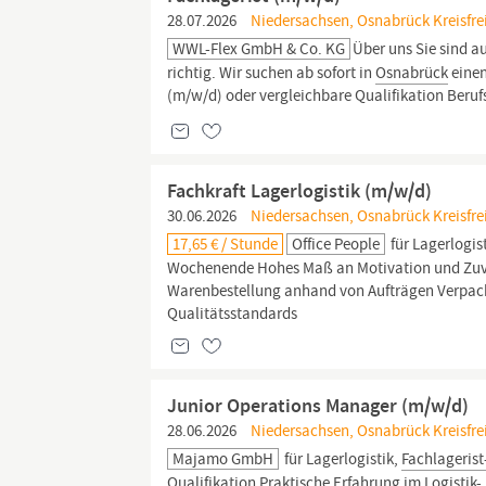
28.07.2026
Niedersachsen, Osnabrück Kreisfre
WWL-Flex GmbH & Co. KG
Über uns Sie sind a
richtig. Wir suchen ab sofort in
Osnabrück
eine
(m/w/d) oder vergleichbare Qualifikation Beru
Fachkraft Lagerlogistik (m/w/d)
30.06.2026
Niedersachsen, Osnabrück Kreisfre
17,65 € / Stunde
Office People
für Lagerlogis
Wochenende Hohes Maß an Motivation und Zuve
Warenbestellung anhand von Aufträgen Verpack
Qualitätsstandards
Junior Operations Manager (m/w/d)
28.06.2026
Niedersachsen, Osnabrück Kreisfre
Majamo GmbH
für Lagerlogistik,
Fachlagerist
Qualifikation Praktische Erfahrung im Logistik