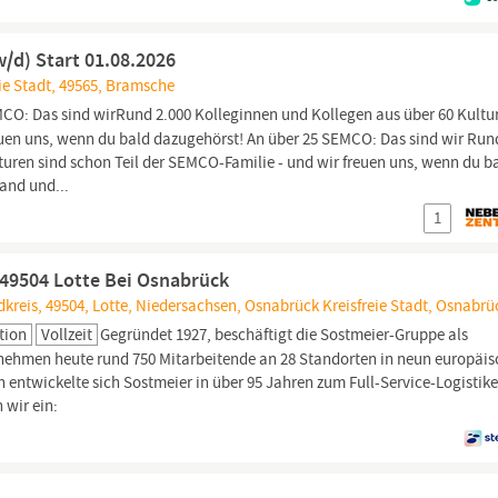
/d) Start 01.08.2026
ie Stadt, 49565, Bramsche
CO: Das sind wirRund 2.000 Kolleginnen und Kollegen aus über 60 Kultu
reuen uns, wenn du bald dazugehörst! An über 25 SEMCO: Das sind wir Run
turen sind schon Teil der SEMCO-Familie - und wir freuen uns, wenn du b
and und...
1
| 49504 Lotte Bei Osnabrück
dkreis, 49504, Lotte, Niedersachsen, Osnabrück Kreisfreie Stadt, Osnabrü
tion
Vollzeit
Gegründet 1927, beschäftigt die Sostmeier-Gruppe als
rnehmen heute rund 750 Mitarbeitende an 28 Standorten in neun europäi
ntwickelte sich Sostmeier in über 95 Jahren zum Full-Service-Logistike
n wir ein: