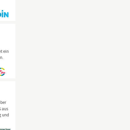
t ein
n.
Über
 aus
ng und