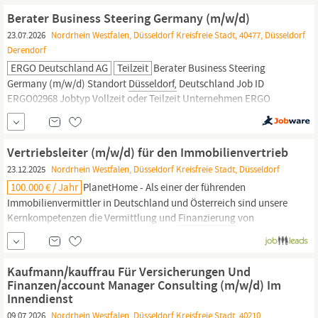
zentrale Rolle: Ableitung und Sicherstellung strategischer...
Berater Business Steering Germany (m/w/d)
23.07.2026
Nordrhein Westfalen, Düsseldorf Kreisfreie Stadt, 40477, Düsseldorf
Derendorf
ERGO Deutschland AG
Teilzeit
Berater Business Steering
Germany (m/w/d) Standort
Düsseldorf,
Deutschland Job ID
ERGO02968 Jobtyp Vollzeit oder Teilzeit Unternehmen ERGO
Deutschland Arbeitsmodus Hybrid Beschäftigungsart Unbefristet
Stellenlevel Berufserfahrene Kompetenzbereich
Unternehmensstrategie und Beratung Jetzt bewerben Ihre
Vertriebsleiter (m/w/d) für den Immobilienvertrieb
zentrale Rolle:
23.12.2025
Nordrhein Westfalen, Düsseldorf Kreisfreie Stadt, Düsseldorf
100.000 € / Jahr
PlanetHome - Als einer der führenden
Immobilienvermittler in Deutschland und Österreich sind unsere
Kernkompetenzen die Vermittlung und
Finanzierung
von
Wohnimmobilien. Im Rahmen unseres Geschäftsmodells
fokussieren wir uns dabei auf die enge Zusammenarbeit mit
Banken,
Versicherungen
und
Finanzdienstleistern,
um deren...
Kaufmann/kauffrau Für Versicherungen Und
Finanzen/account Manager Consulting (m/w/d) Im
Innendienst
09.07.2026
Nordrhein Westfalen, Düsseldorf Kreisfreie Stadt, 40210,