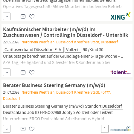
Übernahme von Vertretungsaufgaben innerhalb des Bereichs
Operatives Tagesgeschäft: Aktive Mitarbeit im laufenden Betrieb
DAS ERWARTEN WIR VON DIR: Qualifikation und Ausbildung:
Abgeschlossene Ausbildung im Bereich
Versicherungen
und
Finanzen,
Bankwesen, als
Versicherungsfachwirt
(m/w/d) oder
Kaufmännischer Mitarbeiter (m/w/d) im
eine vergleichbare Qualifikation im
Versicherungsumfeld
sowie
Zuschusswesen / Controlling in Düsseldorf - Unterbilk
Expertise im...
22.05.2026
Nordrhein Westfalen, Düsseldorf Kreisfreie Stadt, Düsseldorf
Caritasverband Düsseldorf E. V.
Vollzeit
90 /Kind 30
Urlaubstage berechnet auf der Grundlage einer 5-Tage-Woche + 1
AZV-Tag, Heiligabend und Silvester frei &Sonderurlaub bei
besonderen Anlässen zusätzlich 3 Oasen-Tage (Besinnungstage)
Zahlung des Immoscout24 Pro Plus Abo für 3 Monate bei Umzug
nach
Düsseldorf
oder Umgebung großes Benefit-Programm mit
Berater Business Steering Germany (m/w/d)
Leasingfahrrad, bezuschusstem Deutschlandticket,
24.07.2026
Nordrhein Westfalen, Düsseldorf Kreisfreie Stadt, 40477,
Versicherungen,
Rabatten u.v.m.
Düsseldorf
Berater Business Steering Germany (m/w/d) Standort
Düsseldorf,
Deutschland Job ID ERGO02968 Jobtyp Vollzeit oder Teilzeit
Unternehmen ERGO Deutschland Arbeitsmodus Hybrid
Beschäftigungsart Unbefristet Stellenlevel Berufserfahrene
1
Kompetenzbereich Unternehmensstrategie und Beratung Ihre