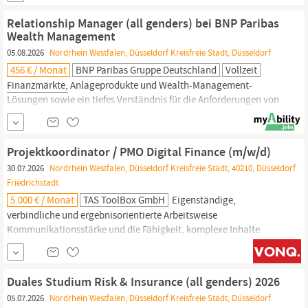
Betriebsleistung sicherzustellen Recherche : Durchführung von
Relationship Manager (all genders) bei BNP Paribas
Marktforschungen zum europäischen...
Wealth Management
05.08.2026
Nordrhein Westfalen, Düsseldorf Kreisfreie Stadt, Düsseldorf
456 € / Monat
BNP Paribas Gruppe Deutschland
Vollzeit
Finanzmärkte,
Anlageprodukte und Wealth-Management-
Lösungen sowie ein tiefes Verständnis für die Anforderungen von
HNWI- und UHNWI-Kunden Erfahrung in der Entwicklung
individueller und ganzheitlicher Vermögensstrategien Ein
ausgeprägtes Verständnis wirtschaftlicher Zusammenhänge und
Projektkoordinator / PMO Digital Finance (m/w/d)
deren Auswirkungen auf internationale
30.07.2026
Nordrhein Westfalen, Düsseldorf Kreisfreie Stadt, 40210, Düsseldorf
Friedrichstadt
5.000 € / Monat
TAS ToolBox GmbH
Eigenständige,
verbindliche und ergebnisorientierte Arbeitsweise
Kommunikationsstärke und die Fähigkeit, komplexe Inhalte
verständlich aufzubereiten Wünschenswert Erfahrung im
Banken-, Wertpapier-, FinTech- oder
Versicherungsumfeld
Kenntnisse in digitalen
Finanzprodukten,
Wertpapierdepots,
Duales Studium Risk & Insurance (all genders) 2026
Investmentfonds oder ETFs Kenntnisse in Jira,...
05.07.2026
Nordrhein Westfalen, Düsseldorf Kreisfreie Stadt, Düsseldorf