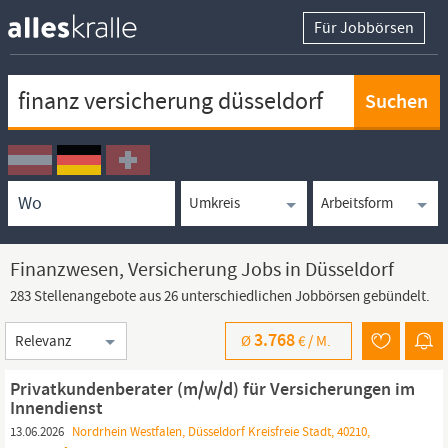
Für Jobbörsen
Keywortsuche
Ortssuche
Umkreissuche
Arbeitsform
Finanzwesen, Versicherung Jobs in Düsseldorf
283 Stellenangebote aus 26 unterschiedlichen Jobbörsen gebündelt.
Sortierung
3.768
Ø
€ /
M.
Privatkundenberater (m/w/d) für Versicherungen im
Innendienst
13.06.2026
Nordrhein Westfalen, Düsseldorf Kreisfreie Stadt, 40210,