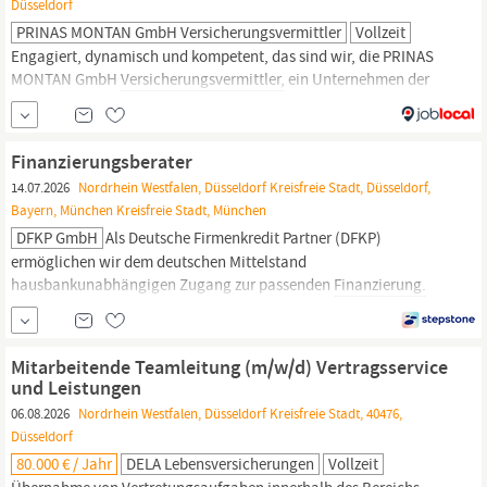
Düsseldorf
PRINAS MONTAN GmbH Versicherungsvermittler
Vollzeit
Engagiert, dynamisch und kompetent, das sind wir, die PRINAS
MONTAN GmbH
Versicherungsvermittler,
ein Unternehmen der
GLOBAL GRUPPE.; Seit über 60 Jahren sind wir für unsere Privat-
und Firmenkundschaft bundesweit im Einsatz. Unsere Wurzeln
liegen in der Vermittlung von
Versicherungs-
und
Finanzierungsberater
Vorsorgeprodukten
14.07.2026
Nordrhein Westfalen, Düsseldorf Kreisfreie Stadt, Düsseldorf,
Bayern, München Kreisfreie Stadt, München
DFKP GmbH
Als Deutsche Firmenkredit Partner (DFKP)
ermöglichen wir dem deutschen Mittelstand
hausbankunabhängigen Zugang zur passenden
Finanzierung.
Getreu unserer Maxime #einfacherfolgreichfinanzieren ist es unser
Ziel, kleine und mittlere Unternehmen (KMUs) in jeder
Unternehmensphase und bei jedem
Finanzierungsanlass
optimal
Mitarbeitende Teamleitung (m/w/d) Vertragsservice
zu unterstützen. Damit
und Leistungen
06.08.2026
Nordrhein Westfalen, Düsseldorf Kreisfreie Stadt, 40476,
Düsseldorf
80.000 € / Jahr
DELA Lebensversicherungen
Vollzeit