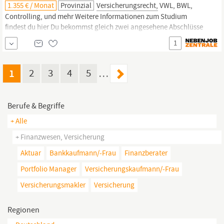
1.355 € / Monat
Provinzial
Versicherungsrecht,
VWL, BWL,
Controlling, und mehr Weitere Informationen zum Studium
findest du hier Du bekommst gleich zwei angesehene Abschlüsse
innerhalb kurzer Zeit Kaufmann oder Kauffrau für
Versicherungen
1
und
Finanzanlagen
nach 2,5 Jahren Bachelor of Science in Risk &
Insurance nach sieben Semestern Du...
1
2
3
4
5
…
Berufe & Begriffe
+ Alle
+ Finanzwesen, Versicherung
Aktuar
Bankkaufmann/-Frau
Finanzberater
Portfolio Manager
Versicherungskaufmann/-Frau
Versicherungsmakler
Versicherung
Regionen