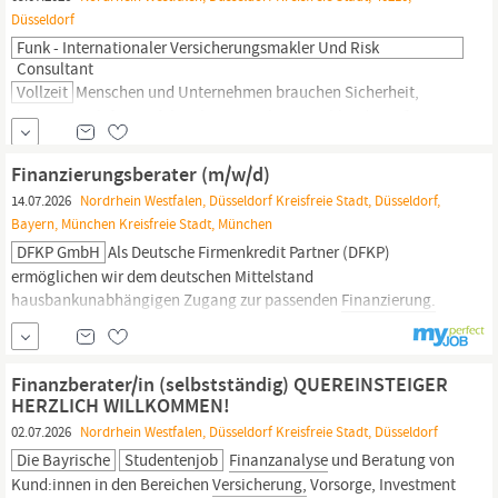
Düsseldorf
Funk - Internationaler Versicherungsmakler Und Risk
Consultant
Vollzeit
Menschen und Unternehmen brauchen Sicherheit,
damit sie sich frei entfalten können. Als Deutschlands größter
inhabergeführter
Versicherungsmakler
gestalten wir seit 145
Jahren diese Sicherheit - gehen wir gemeinsam den nächsten
Finanzierungsberater (m/w/d)
Schritt! Aufgaben Sie fungieren als wichtiges Bindeglied zwischen
14.07.2026
Nordrhein Westfalen, Düsseldorf Kreisfreie Stadt, Düsseldorf,
uns und unseren Kunden, wobei Sie diese sowohl telefonisch...
Bayern, München Kreisfreie Stadt, München
DFKP GmbH
Als Deutsche Firmenkredit Partner (DFKP)
ermöglichen wir dem deutschen Mittelstand
hausbankunabhängigen Zugang zur passenden
Finanzierung.
Getreu unserer Maxime #einfacherfolgreichfinanzieren ist es unser
Ziel, kleine und mittlere Unternehmen (KMUs) in jeder
Unternehmensphase und bei jedem
Finanzierungsanlass
optimal
Finanzberater/in (selbstständig) QUEREINSTEIGER
zu unterstützen. Damit
HERZLICH WILLKOMMEN!
02.07.2026
Nordrhein Westfalen, Düsseldorf Kreisfreie Stadt, Düsseldorf
Die Bayrische
Studentenjob
Finanzanalyse
und Beratung von
Kund:innen in den Bereichen
Versicherung,
Vorsorge, Investment