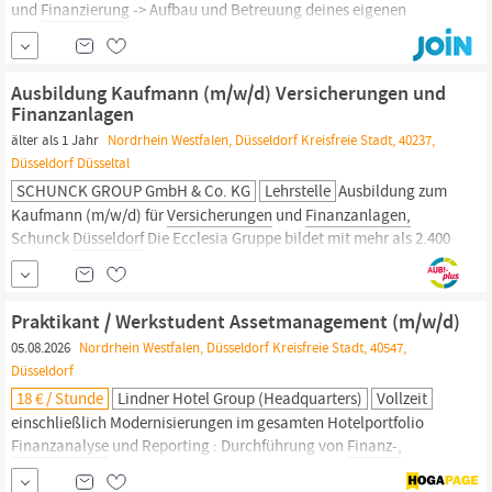
und
Finanzierung
-> Aufbau und Betreuung deines eigenen
KundenstammsEntwicklung individueller
Finanzlösungen
– kein
Schema F -> Zusammenarbeit mit unserem Maklerhaus,
Immobilienmakler und...
Ausbildung Kaufmann (m/w/d) Versicherungen und
Finanzanlagen
älter als 1 Jahr
Nordrhein Westfalen, Düsseldorf Kreisfreie Stadt, 40237,
Düsseldorf Düsseltal
SCHUNCK GROUP GmbH & Co. KG
Lehrstelle
Ausbildung zum
Kaufmann (m/w/d) für
Versicherungen
und
Finanzanlagen,
Schunck
Düsseldorf
Die Ecclesia Gruppe bildet mit mehr als 2.400
Beschäftigten und einem platzierten Prämienvolumen von 3
Milliarden Euro p. a. den größten deutschen
Versicherungsmakler
für Unternehmen und Institutionen. Zur Gruppe...
Praktikant / Werkstudent Assetmanagement (m/w/d)
05.08.2026
Nordrhein Westfalen, Düsseldorf Kreisfreie Stadt, 40547,
Düsseldorf
18 € / Stunde
Lindner Hotel Group (Headquarters)
Vollzeit
einschließlich Modernisierungen im gesamten Hotelportfolio
Finanzanalyse
und Reporting : Durchführung von
Finanz-,
Betriebs- und Marktanalysen für bestehende Vermögenswerte und
neue Projekte, um eine kontinuierliche Verbesserung der