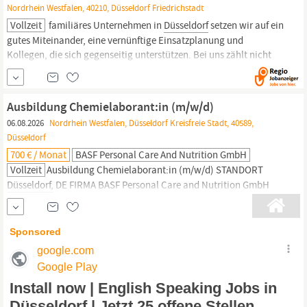
Nordrhein Westfalen, 40210, Düsseldorf Friedrichstadt
Vollzeit
familiäres Unternehmen in
Düsseldorf
setzen wir auf ein
gutes Miteinander, eine vernünftige Einsatzplanung und
Kollegen, die sich gegenseitig unterstützen. Bei uns zählt nicht
nur die Arbeit, sondern auch der Mensch dahinter.
Anlagenmechaniker SHK (m/w/d) Darauf kannst Du Dich freuen:
Eigenes Firmenfahrzeug für den Kundendienst Unbefristete...
Ausbildung Chemielaborant:in (m/w/d)
06.08.2026
Nordrhein Westfalen, Düsseldorf Kreisfreie Stadt, 40589,
Düsseldorf
700 € / Monat
BASF Personal Care And Nutrition GmbH
Vollzeit
Ausbildung Chemielaborant:in (m/w/d) STANDORT
Düsseldorf,
DE FIRMA BASF Personal Care and Nutrition GmbH
AUSBILDUNGSBEGINN (‑DAUER) 01.09.2027 (3,5 Jahr(e))
ELEMENTE DEINER AUSBILDUNG Du bist der Chemie verfallen
und kannst es nicht abwarten, endlich im Labor zu stehen?
Sobald Du Dein Haarspray in der Hand hältst,