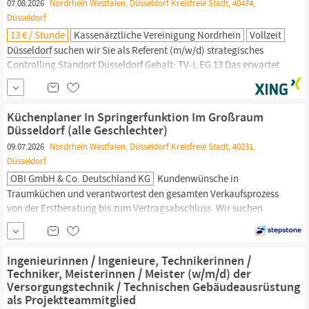
07.08.2026
Nordrhein Westfalen, Düsseldorf Kreisfreie Stadt, 40474,
Düsseldorf
13 € / Stunde
Kassenärztliche Vereinigung Nordrhein
Vollzeit
Düsseldorf
suchen wir Sie als Referent (m/w/d) strategisches
Controlling Standort
Düsseldorf
Gehalt: TV-L EG 13 Das erwartet
Sie: Eigenständiges Konzipieren und Weiterentwickeln von
Controlling-Instrumenten, Berichten und Analysen in
bereichsübergreifenden Projekten Identifizieren von
Küchenplaner In Springerfunktion Im Großraum
Einsparungspotenziale und Optimierungsmöglichkeiten...
Düsseldorf (alle Geschlechter)
09.07.2026
Nordrhein Westfalen, Düsseldorf Kreisfreie Stadt, 40231,
Düsseldorf
OBI GmbH & Co. Deutschland KG
Kundenwünsche in
Traumküchen und verantwortest den gesamten Verkaufsprozess
von der Erstberatung bis zum Vertragsabschluss. Wir suchen
Vertriebsprofis mit Gespür für aktuelle Küchen-Trends sowie
Kreativität bei der Umsetzung! In deinem Stammmarkt in
Düsseldorf-Heerdt
bist du für folgende Themen verantwortlich:
Ingenieurinnen / Ingenieure, Technikerinnen /
Visualisierung von
Techniker, Meisterinnen / Meister (w/m/d) der
Versorgungstechnik / Technischen Gebäudeausrüstung
als Projektteammitglied