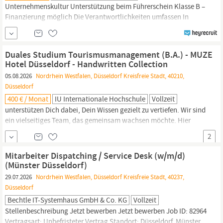
Unternehmenskultur Unterstützung beim Führerschein Klasse B –
Finanzierung möglich Die Verantwortlichkeiten umfassen In
dieser Position übernimmst du verantwortungsvolle Aufgaben in
einem sehr eleganten Kaufhaus in
Düsseldorf:
Präsenz im
Kaufhaus – du sorgst für ein sicheres Einkaufsgefühl
Duales Studium Tourismusmanagement (B.A.) - MUZE
Kontrollrunden im
Hotel Düsseldorf - Handwritten Collection
05.08.2026
Nordrhein Westfalen, Düsseldorf Kreisfreie Stadt, 40210,
Düsseldorf
400 € / Monat
IU Internationale Hochschule
Vollzeit
unterstützen Dich dabei, Dein Wissen gezielt zu vertiefen. Wir sind
ein vielseitiges Team, das gemeinsam wachsen möchte. Hier
kannst Du Deine eigenen Ideen einbringen und dieses noch relativ
2
junge Hotel mitgestalten. Nach der Arbeit genießen wir
gemeinsam Drinks oder leckeres Essen mit Blick über
Düsseldorf.
Mitarbeiter Dispatching / Service Desk (w/m/d)
Wir sind ein multikulturelles und diverses...
(Münster Düsseldorf)
29.07.2026
Nordrhein Westfalen, Düsseldorf Kreisfreie Stadt, 40237,
Düsseldorf
Bechtle IT-Systemhaus GmbH & Co. KG
Vollzeit
Stellenbeschreibung Jetzt bewerben Jetzt bewerben Job ID: 82964
Vertragsart: Unbefristeter Vertrag Standort:
Düsseldorf,
Münster