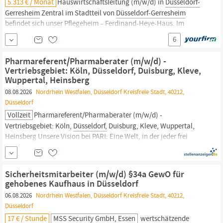
5.313 € / Monat
Hauswirtschaftsleitung (m/w/d) in
Düsseldorf-
Gerresheim
Zentral im Stadtteil von
Düsseldorf-Gerresheim
befindet sich unser Pflegeheim – Ferdinand-Heye-Haus. Im
Mittelpunkt steht bei uns die wertschätzende Arbeit mit Menschen
6
mit Demenz. Unsere Angebote und Wohnbereiche sind
konzeptionell auf ihre Bedürfnisse ausgerichtet - und das macht...
Pharmareferent/Pharmaberater (m/w/d) -
Vertriebsgebiet: Köln, Düsseldorf, Duisburg, Kleve,
Wuppertal, Heinsberg
08.08.2026
Nordrhein Westfalen, Düsseldorf Kreisfreie Stadt, 40212,
Düsseldorf
Vollzeit
Pharmareferent/Pharmaberater (m/w/d) -
Vertriebsgebiet: Köln,
Düsseldorf,
Duisburg, Kleve, Wuppertal,
Heinsberg Unsere Vision bei PARI: Eine Welt, in der jeder frei
atmen kann! Mit Leidenschaft setzen wir als innovatives
Medizintechnik- und Pharmaunternehmen neue Maßstäbe in der
Inhalationstechnologie. Unterstützen Sie gemeinsam mit uns
Sicherheitsmitarbeiter (m/w/d) §34a GewO für
Menschen mit...
gehobenes Kaufhaus in Düsseldorf
06.08.2026
Nordrhein Westfalen, Düsseldorf Kreisfreie Stadt, 40212,
Düsseldorf
17 € / Stunde
MSS Security GmbH, Essen
wertschätzende