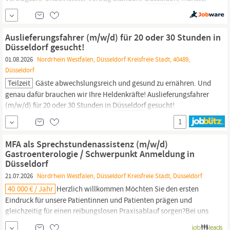
Bechtle GmbH IT-Systemhaus Westfalen-Niederrhein Das
erwartet dich im Bechtle IT-Systemhaus Westfalen-Niederrhein:
An unseren Standorten in Dortmund,
Düsseldorf,
Münster, Siegen
Auslieferungsfahrer (m/w/d) für 20 oder 30 Stunden in
und Meschede gestalten rund 500...
Düsseldorf gesucht!
01.08.2026
Nordrhein Westfalen, Düsseldorf Kreisfreie Stadt, 40489,
Düsseldorf
Teilzeit
Gäste abwechslungsreich und gesund zu ernähren. Und
genau dafür brauchen wir Ihre Heldenkräfte! Auslieferungsfahrer
(m/w/d) für 20 oder 30 Stunden in
Düsseldorf
gesucht!
Unbefristete Anstellung, Teilzeit · Internationale Schule
1
Düsseldorf
| Niederrheinstrasse 323 | 40489 Düsseldor Suchen Held
innen der Straße - bieten Traumjob! Sie...
MFA als Sprechstundenassistenz (m/w/d)
Gastroenterologie / Schwerpunkt Anmeldung in
Düsseldorf
21.07.2026
Nordrhein Westfalen, Düsseldorf Kreisfreie Stadt, Düsseldorf
40.000 € / Jahr
Herzlich willkommen Möchten Sie den ersten
Eindruck für unsere Patientinnen und Patienten prägen und
gleichzeitig für einen reibungslosen Praxisablauf sorgen?Bei uns
koordinieren Sie Termine, empfangen Patientinnen und Patienten,