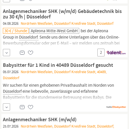
behalten organisatorische Abläufe im Blick und unterstützen das
Team für eine strukturierte und herzliche Betreuung. Die Schön
Anlagenmechaniker SHK (w/m/d) Gebäudetechnik bis
Klinik
Düsseldorf
gehört zur
zu 30 €/h | Düsseldorf
04.08.2026
Nordrhein Westfalen, Düsseldorf Kreisfreie Stadt, Düsseldorf
30 € / Stunde
Apleona Mitte-West GmbH
bei der Apleona
Group in
Düsseldorf.
Sende uns deine Unterlagen über das Online-
Bewerbungsformular oder per E-Mail – wir melden uns zeitnah bei
dir und besprechen gemeinsam die nächsten Schritte.
2
Ansprechpartner: Thomas Gronau +49 221 /
Babysitter für 1 Kind in 40489 Düsseldorf gesucht
05.07.2026
Nordrhein Westfalen, Düsseldorf Kreisfreie Stadt, 40489,
Düsseldorf
Wir suchen für einen gehobenen Privathaushalt im Norden von
Düsseldorf
eine liebevolle, zuverlässige und erfahrene
Babysitterin für die stundenweise Betreuung eines Babys. Die
Unterstützung wird flexibel nach Absprache benötigt — mal
nachmittags, abends oder gelegentlich am Wochenende für ein
paar Stunden.
Anlagenmechaniker SHK (m/w/d)
25.07.2026
Nordrhein Westfalen, Düsseldorf Kreisfreie Stadt, Düsseldorf,