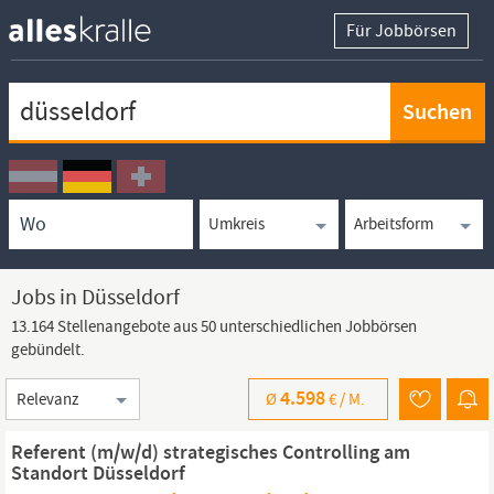
Für Jobbörsen
Keywortsuche
Ortssuche
Umkreissuche
Arbeitsform
Jobs in Düsseldorf
13.164 Stellenangebote aus 50 unterschiedlichen Jobbörsen
gebündelt.
Sortierung
4.598
Ø
€ /
M.
Referent (m/w/d) strategisches Controlling am
Standort Düsseldorf