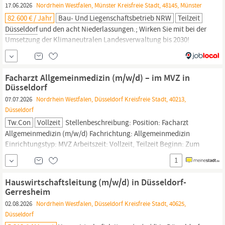
17.06.2026
Nordrhein Westfalen, Münster Kreisfreie Stadt, 48145, Münster
82.600 € / Jahr
Bau- Und Liegenschaftsbetrieb NRW
Teilzeit
Düsseldorf
und den acht Niederlassungen.; Wirken Sie mit bei der
Umsetzung der Klimaneutralen Landesverwaltung bis 2030!
Gestalten auch Sie mit uns zusammen das klima­neutrale
Immobilienportfolio des Landes NRW! – Mehr Infos finden Sie auf
unserer; Internetseite. Ihre Vorteile – Darauf können Sie sich
Facharzt Allgemeinmedizin (m/w/d) – im MVZ in
freuen! Work-Life-Balance/Flexibilität: Bei uns...
Düsseldorf
07.07.2026
Nordrhein Westfalen, Düsseldorf Kreisfreie Stadt, 40213,
Düsseldorf
Tw.con
Vollzeit
Stellenbeschreibung: Position: Facharzt
Allgemeinmedizin (m/w/d) Fachrichtung: Allgemeinmedizin
Einrichtungstyp: MVZ Arbeitszeit: Vollzeit, Teilzeit Beginn: Zum
nächstmöglichen Zeitpunkt Arbeitsort:
Düsseldorf
Stellendetails:
1
Als Facharzt für Allgemeinmedizin (m/w/d) übernehmen Sie die
hausärztliche Versorgung eines breiten Patientenspektrums.
Hauswirtschaftsleitung (m/w/d) in Düsseldorf-
Gerresheim
02.08.2026
Nordrhein Westfalen, Düsseldorf Kreisfreie Stadt, 40625,
Düsseldorf