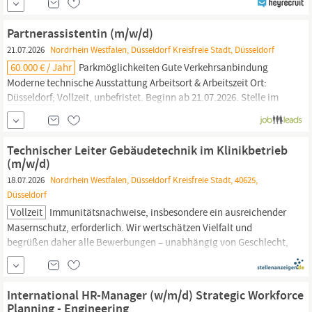
Marketing Manager/in mit Affinität zum Key Account
Management in
Düsseldorf.
Ihre Aufgaben Entwicklung von Trade
Partnerassistentin (m/w/d)
21.07.2026
Nordrhein Westfalen, Düsseldorf Kreisfreie Stadt, Düsseldorf
60.000 € / Jahr
Parkmöglichkeiten Gute Verkehrsanbindung
Moderne technische Ausstattung Arbeitsort & Arbeitszeit Ort:
Düsseldorf;
Vollzeit, unbefristet. Beginn ab 21.07.2026. Stelle im
Rahmen der Arbeitnehmerüberlassung. #J-18808-Ljbffr
Technischer Leiter Gebäudetechnik im Klinikbetrieb
(m/w/d)
18.07.2026
Nordrhein Westfalen, Düsseldorf Kreisfreie Stadt, 40625,
Düsseldorf
Vollzeit
Immunitätsnachweise, insbesondere ein ausreichender
Masernschutz, erforderlich. Wir wertschätzen Vielfalt und
begrüßen daher alle Bewerbungen – unabhängig von Geschlecht,
Nationalität, ethnischer und sozialer Herkunft, Religion /
Weltanschauung, Behinderung, Alter sowie sexueller
Orientierung und Identität. Wir bieten jedem Kandidaten /
International HR-Manager (w/m/d) Strategic Workforce
Mitarbeiter gerne das Du an und haben unser digitales
HR
-System
Planning - Engineering