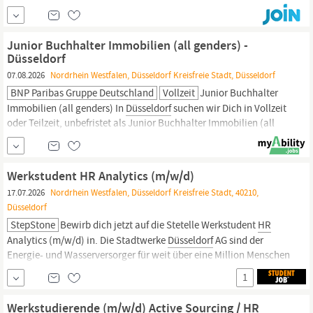
unsere zwei Standorte
Düsseldorf
und Hilden. Wir beraten
erfolgreiche Familienunternehmer, vermögende Privatpersonen
und mittelständische Unternehmen mit dem Anspruch, für unsere
Junior Buchhalter Immobilien (all genders) -
Mandanten der erste Ansprechpartner bei...
Düsseldorf
07.08.2026
Nordrhein Westfalen, Düsseldorf Kreisfreie Stadt, Düsseldorf
BNP Paribas Gruppe Deutschland
Vollzeit
Junior Buchhalter
Immobilien (all genders) In
Düsseldorf
suchen wir Dich in Vollzeit
oder Teilzeit, unbefristet als Junior Buchhalter Immobilien (all
genders). BNP Paribas Real Estate - Wer wir sind: Als ein
führender deutscher und internationaler Immobiliendienstleister
bietet BNP Paribas Real Estate maßgeschneiderte Beratung im
Werkstudent HR Analytics (m/w/d)
gesamten...
17.07.2026
Nordrhein Westfalen, Düsseldorf Kreisfreie Stadt, 40210,
Düsseldorf
StepStone
Bewirb dich jetzt auf die Stetelle Werkstudent
HR
Analytics (m/w/d) in. Die Stadtwerke
Düsseldorf
AG sind der
Energie- und Wasserversorger für weit über eine Million Menschen
in
Düsseldorf
und den angrenzenden Regionen. Immer nah am
1
Kunden arbeiten wir in den Sparten Strom, Erdgas, Fernwärme,
Trinkwasser sowie...
Werkstudierende (m/w/d) Active Sourcing / HR