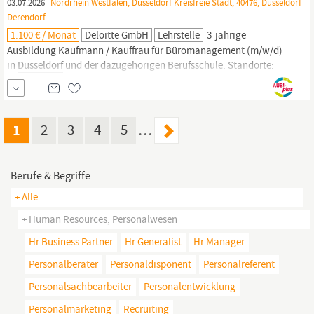
03.07.2026
Nordrhein Westfalen, Düsseldorf Kreisfreie Stadt, 40476, Düsseldorf
Derendorf
1.100 € / Monat
Deloitte GmbH
Lehrstelle
3-jährige
Ausbildung Kaufmann / Kauffrau für Büromanagement (m/w/d)
in
Düsseldorf
und der dazugehörigen Berufsschule. Standorte:
Düsseldorf.
Deine Ausbildung: Bei uns bist du von Beginn an fester
Bestandteil deines Teams in der Personalabteilung. Du erhältst
Einblicke in die Arbeitswelt einer internationalen Prüfungs- und...
1
2
3
4
5
…
Berufe & Begriffe
+ Alle
+ Human Resources, Personalwesen
Hr Business Partner
Hr Generalist
Hr Manager
Personalberater
Personaldisponent
Personalreferent
Personalsachbearbeiter
Personalentwicklung
Personalmarketing
Recruiting