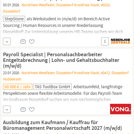
03.07.2026
Nordrhein Westfalen, Düsseldorf Kreisfreie Stadt, 40225,
Düsseldorf
StepStone
als Werkstudent in (m/w/d) im Bereich Active
Sourcing / Human Resources in unserer Niederlassung
Düsseldorf!
Zur Unterstützung unseres
HR
-Teams suchen wir dich
– eine engagierte Persönlichkeit, die unser Recruiting aktiv
1
mitgestaltet und uns bei der gezielten Ansprache von Fach- und
Führungskräften unterstützt.
Payroll Specialist | Personalsachbearbeiter
Entgeltabrechnung | Lohn- und Gehaltsbuchhalter
(m/w/d)
23.07.2026
Nordrhein Westfalen, Düsseldorf Kreisfreie Stadt, 40472, Düsseldorf
Hubbelrath
60.000 € / Jahr
TAS ToolBox GmbH
Arbeitsumfeld, langfristige
Perspektiven sowie flexible Arbeitsmodelle. Für das Payroll-Team
im Großraum
Düsseldorf
suchen wir zum nächstmöglichen
Zeitpunkt einen erfahrenen Payroll Specialist (m/w/d). Ihre
Aufgaben: Als Teil des Payroll-Teams verantworten Sie die
ordnungsgemäße und termingerechte Entgeltabrechnung für
Ausbildung zum Kaufmann / Kauffrau für
einen definierten...
Büromanagement Personalwirtschaft 2027 (m/w/d)