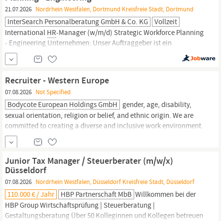
auch darauf...
21.07.2026
Nordrhein Westfalen, Dortmund Kreisfreie Stadt, Dortmund
InterSearch Personalberatung GmbH & Co. KG
Vollzeit
International
HR
-Manager (w/m/d) Strategic Workforce Planning
- Engineering Unternehmen: Unser Auftraggeber ist ein
traditionsreicher Hersteller von Nutzfahrzeugen und
Komponenten für unterschiedliche Einsatzgebiete und ein Global
Player seiner Branche. Gleichzeitig bieten ein langfristiger
Recruiter - Western Europe
Planungshorizont sowie die offene,
07.08.2026
Not Specified
Bodycote European Holdings GmbH
gender, age, disability,
sexual orientation, religion or belief, and ethnic origin. We are
committed to creating a diverse and inclusive work environment.
Apply for this job Bodycote European Holdings GmbH
Schiessstraße 68, D-40549
Düsseldorf
Junior Tax Manager / Steuerberater (m/w/x)
Düsseldorf
07.08.2026
Nordrhein Westfalen, Düsseldorf Kreisfreie Stadt, Düsseldorf
110.000 € / Jahr
HBP Partnerschaft MbB
Willkommen bei der
HBP Group Wirtschaftsprüfung | Steuerberatung |
Gestaltungsberatung Über 50 Kolleginnen und Kollegen betreuen