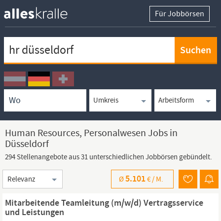
Für Jobbörsen
Keywortsuche
Ortssuche
Umkreissuche
Arbeitsform
Human Resources, Personalwesen Jobs in
Düsseldorf
294 Stellenangebote aus 31 unterschiedlichen Jobbörsen gebündelt.
Sortierung
5.101
Ø
€ /
M.
Mitarbeitende Teamleitung (m/w/d) Vertragsservice
und Leistungen