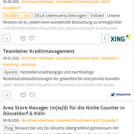
06.08.2026
Nordrhein Westfalen, Düsseldorf Kreisfreie Stadt, 40476,
Düsseldorf
80.000 € / Jahr
DELA Lebensversicherungen
Vollzeit
Unsere
Mission ist es, jedem eine würdevolle Bestattung zu ermöglichen
und Hinterbliebene finanziell wie organisatorisch zu entlasten.
Dabei leben wir unsere Werte, MUT: Miteinander,
1
Unternehmerisch und Transparent. Zur Verstärkung unseres
Teams suchen wir eine Mitarbeitende Teamleitung (m/w/d)
Teamleiter Kreditmanagement
Vertragsservice und Leistungen Festanstellung, Vollzeit ·
09.07.2026
Nordrhein Westfalen, Düsseldorf Kreisfreie Stadt, Düsseldorf,
Düsseldorf
SO UNTERSTÜTZT DU UNS:
Hamburg, Hamburg
Ayvens
herstellerunabhängige und nachhaltige
Mobilitätsdienstleistungen für gewerbliche und private Kunden
geht. Neben dem Hauptsitz in Hamburg ist Ayvens mit einem
Verwaltungssitz in
Düsseldorf
und an regionalen Vertriebs- und
Gebrauchtwagenstandorten vertreten. Das Unternehmen
verwaltet in Deutschland über 320.000 gewerblich genutzte
Area Store Manager (m/w/d) für die Niche Counter in
Fahrzeuge und...
Düsseldorf & Köln
08.08.2026
Nordrhein Westfalen, Düsseldorf Kreisfreie Stadt, Düsseldorf
Puig
Mission bei uns Du steuerst übergreifend gemeinsam mit