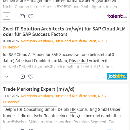
deinen Store Manager:Innen die Performance der zugeordneten
Niche-Counter für die Marken BYREDO und Penhaligon´s in den
Städten
Düsseldorf
und Köln und verantwortest Budget,
Umsatzentwicklung und relevante Kennzahlen. Du analysierst
Reportings, leitest konkrete
Zwei IT-Solution Architects (m/w/d) für SAP Cloud ALM
oder für SAP Success Factors
05.08.2026
Nordrhein Westfalen, Düsseldorf Kreisfreie Stadt, 40210,
Düsseldorf
für SAP Cloud ALM oder für SAP Success Factors (befristet auf 3
Jahre) Arbeitsort Frankfurt am Main,
Düsseldorf
Arbeitszeit
Vollzeit (Teilzeit ist grundsätzlich möglich), befristet (3 Jahre)
Beginn ab sofort Stellen-ID 2026 0531 02 Der Zentralbereich
Informationstechnologie der Deutschen Bundesbank mit rund
1.000 Beschäftigten unterstützt die gesamte...
Trade Marketing Expert (m/w/d)
11.07.2026
Nordrhein Westfalen, Düsseldorf Kreisfreie Stadt, 40212,
Düsseldorf
Delphi HR-Consulting GmbH
Delphi
HR
-Consulting GmbH Unser
Kunde ist die deutsche Tochter einer erfolgreichen und namhaften
französischen Skincare-Marke aus dem Premium Segment. Zur
Umsetzung der globalen Markenstrategie suchen wir eine/n Trade