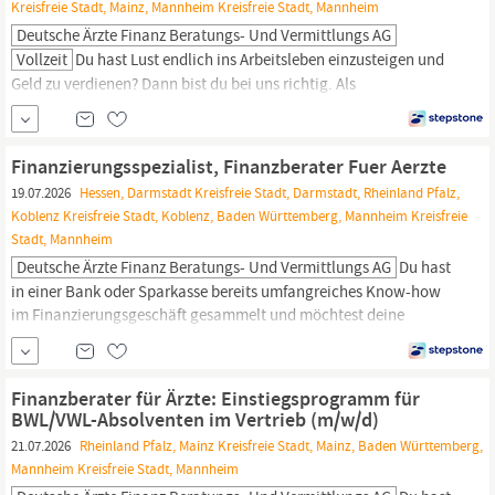
Kreisfreie Stadt, Mainz, Mannheim Kreisfreie Stadt, Mannheim
Deutsche Ärzte Finanz Beratungs- Und Vermittlungs AG
Vollzeit
Du hast Lust endlich ins Arbeitsleben einzusteigen und
Geld zu verdienen? Dann bist du bei uns richtig. Als
Finanzberater:in
für Ärzte (m/w/d) lernst du im Training on the job
Mediziner:innen bedarfsgerecht zu beraten und passgenaue
Lösungen zu Finanz- und Versicherungsfragen zu finden. Die
Finanzierungsspezialist, Finanzberater Fuer Aerzte
Deutsche Ärzte Finanz gehört zur weltweit erfolgreichen AXA...
19.07.2026
Hessen, Darmstadt Kreisfreie Stadt, Darmstadt, Rheinland Pfalz,
Koblenz Kreisfreie Stadt, Koblenz, Baden Württemberg, Mannheim Kreisfreie
Stadt, Mannheim
Deutsche Ärzte Finanz Beratungs- Und Vermittlungs AG
Du hast
in einer Bank oder Sparkasse bereits umfangreiches Know-how
im Finanzierungsgeschäft gesammelt und möchtest deine
Karriere nun selbst gestalten – statt fremdbestimmt von starren
Bankstrukturen und Hierarchien zu sein? Oder du arbeitest bereits
als selbstständige:r
Finanzberater:in
und willst eine exklusive
Finanzberater für Ärzte: Einstiegsprogramm für
Zielgruppe mit hohem...
BWL/VWL-Absolventen im Vertrieb (m/w/d)
21.07.2026
Rheinland Pfalz, Mainz Kreisfreie Stadt, Mainz, Baden Württemberg,
Mannheim Kreisfreie Stadt, Mannheim