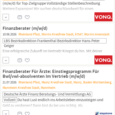
(m/w/d) für Top-Zielgruppe Vollständige Stellenbeschreibung
Weitere Expansion! Wir suchen deutschlandweit für einen
Konzern motivierte Absolventen als Trainees zum Junior-
Finanzberater
(m/w/d) für Top-Zielgruppe Ihre Vorteile: ·
Selbstbestimmtes Arbeiten mit Büro in der jeweiligen
Finanzberater (m/w/d)
Niederlassung ·
10.06.2026
Rheinland Pfalz, Worms Kreisfreie Stadt, 67547, Worms Innenstadt
LBS Bezirksdirektion Frankenthal Bezirksdirektor Hans-Peter
Geiger
Eine erfolgreiche Zukunft im Vertrieb! Kriegst du hin. Mit deiner
LBS.
Finanzberater
(m/w/d) in Worms Mit dir gemeinsam wollen
wir unser Ziel erreichen: Menschen, den Traum von den eigenen
vier Wänden zu verwirklichen. Du bist Macher und möchtest dir
Finanzberater Für Ärzte: Einstiegsprogramm Für
eine Existenz beim Marktführer für Finanzierungen und Bausparen
Bwl/vwl-absolventen Im Vertrieb (m/w/d)
im Geschäftsgebiet aufbauen?
21.07.2026
Rheinland Pfalz, Mainz Kreisfreie Stadt, Mainz, Baden Württemberg,
Mannheim Kreisfreie Stadt, Mannheim
Deutsche Ärzte Finanz Beratungs- Und Vermittlungs AG
Vollzeit
Du hast Lust endlich ins Arbeitsleben einzusteigen und
Geld zu verdienen? Dann bist du bei uns richtig. Als
Finanzberater:in
für Ärzte (m/w/d) lernst du im Training on the job