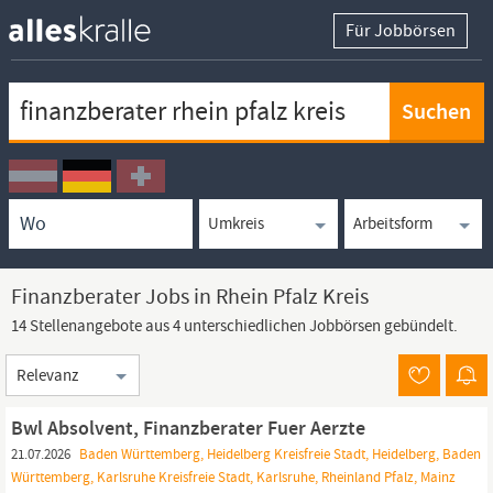
Für Jobbörsen
Keywortsuche
Ortssuche
Umkreissuche
Arbeitsform
Finanzberater Jobs in Rhein Pfalz Kreis
14 Stellenangebote aus 4 unterschiedlichen Jobbörsen gebündelt.
Sortierung
Bwl Absolvent, Finanzberater Fuer Aerzte
21.07.2026
Baden Württemberg, Heidelberg Kreisfreie Stadt, Heidelberg, Baden
Württemberg, Karlsruhe Kreisfreie Stadt, Karlsruhe, Rheinland Pfalz, Mainz