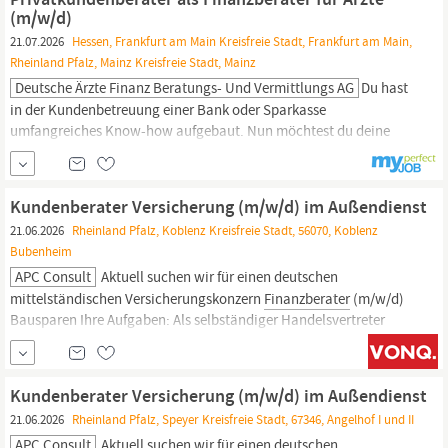
und möchtest dir eine Existenz beim Marktführer für
(m/w/d)
Finanzierungen und Bausparen im...
21.07.2026
Hessen, Frankfurt am Main Kreisfreie Stadt, Frankfurt am Main,
Rheinland Pfalz, Mainz Kreisfreie Stadt, Mainz
Deutsche Ärzte Finanz Beratungs- Und Vermittlungs AG
Du hast
in der Kundenbetreuung einer Bank oder Sparkasse
umfangreiches Know-how aufgebaut. Nun möchtest du deine
eigenen Karriereziele verfolgen, statt vorgegebene Absatzziele zu
erfüllen? Dann bist du bei uns richtig. Die Deutsche Ärzte Finanz
gehört zur weltweit erfolgreichen AXA Gruppe und zur apoBank.
Kundenberater Versicherung (m/w/d) im Außendienst
Sie ist Deutschlands größter Finanzdienstleister für Ärzt:innen,...
21.06.2026
Rheinland Pfalz, Koblenz Kreisfreie Stadt, 56070, Koblenz
Bubenheim
APC Consult
Aktuell suchen wir für einen deutschen
mittelständischen Versicherungskonzern
Finanzberater
(m/w/d)
Bausparen Ihre Aufgaben: Als selbständiger Handelsvertreter
(m/w/d) nach § 84 HGB beraten und betreuen Sie Ihre Kunden
bedarfsgerecht zum Thema Bausparen und Versicherungen. Sie
erarbeiten Beratungskonzepte für den Vorsorge-Baustein
Kundenberater Versicherung (m/w/d) im Außendienst
Wohneigentum auf...
21.06.2026
Rheinland Pfalz, Speyer Kreisfreie Stadt, 67346, Angelhof I und II
APC Consult
Aktuell suchen wir für einen deutschen