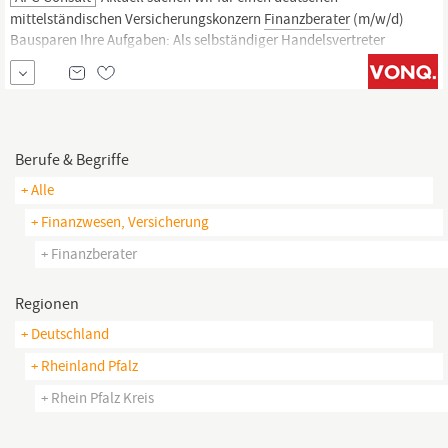
mittelständischen Versicherungskonzern
Finanzberater
(m/w/d)
Bausparen Ihre Aufgaben: Als selbständiger Handelsvertreter
(m/w/d) nach § 84 HGB beraten und betreuen Sie Ihre Kunden
bedarfsgerecht zum Thema Bausparen und Versicherungen. Sie
erarbeiten Beratungskonzepte für den Vorsorge-Baustein
Wohneigentum auf...
Berufe & Begriffe
+ Alle
+ Finanzwesen, Versicherung
+ Finanzberater
Regionen
+ Deutschland
+ Rheinland Pfalz
+ Rhein Pfalz Kreis