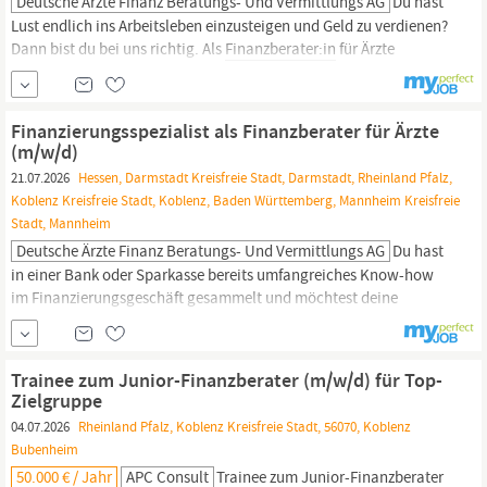
Deutsche Ärzte Finanz Beratungs- Und Vermittlungs AG
Du hast
Lust endlich ins Arbeitsleben einzusteigen und Geld zu verdienen?
Dann bist du bei uns richtig. Als
Finanzberater:in
für Ärzte
(m/w/d) lernst du im Training on the job Mediziner:innen
bedarfsgerecht zu beraten und passgenaue Lösungen zu Finanz-
und Versicherungsfragen zu finden. Die Deutsche Ärzte Finanz
Finanzierungsspezialist als Finanzberater für Ärzte
gehört zur weltweit erfolgreichen AXA...
(m/w/d)
21.07.2026
Hessen, Darmstadt Kreisfreie Stadt, Darmstadt, Rheinland Pfalz,
Koblenz Kreisfreie Stadt, Koblenz, Baden Württemberg, Mannheim Kreisfreie
Stadt, Mannheim
Deutsche Ärzte Finanz Beratungs- Und Vermittlungs AG
Du hast
in einer Bank oder Sparkasse bereits umfangreiches Know-how
im Finanzierungsgeschäft gesammelt und möchtest deine
Karriere nun selbst gestalten – statt fremdbestimmt von starren
Bankstrukturen und Hierarchien zu sein? Oder du arbeitest bereits
als selbstständige:r
Finanzberater:in
und willst eine exklusive
Trainee zum Junior-Finanzberater (m/w/d) für Top-
Zielgruppe mit hohem...
Zielgruppe
04.07.2026
Rheinland Pfalz, Koblenz Kreisfreie Stadt, 56070, Koblenz
Bubenheim
50.000 € / Jahr
APC Consult
Trainee zum Junior-
Finanzberater