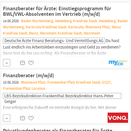
als Individualkundenberater (m/w/d), Privatkundenbetreuer
Finanzberater für Ärzte: Einstiegsprogramm für
(m/w/d),
Finanzberater
(m/w/d),...
BWL/VWL-Absolventen im Vertrieb (m/w/d)
14.06.2026
Baden Württemberg, Heidelberg Kreisfreie Stadt, Heidelberg, Baden
Württemberg, Karlsruhe Kreisfreie Stadt, Karlsruhe, Rheinland Pfalz, Mainz
Kreisfreie Stadt, Mainz, Mannheim Kreisfreie Stadt, Mannheim
Deutsche Ärzte Finanz Beratungs- Und Vermittlungs AG
Du hast
Lust endlich ins Arbeitsleben einzusteigen und Geld zu verdienen?
Dann bist du bei uns richtig. Als
Finanzberater:in
für Ärzte
(m/w/d) lernst du im Training on the job Mediziner:innen
bedarfsgerecht zu beraten und passgenaue Lösungen zu Finanz-
und Versicherungsfragen zu finden. Die Deutsche Ärzte Finanz
Finanzberater (m/w/d)
gehört zur weltweit erfolgreichen AXA...
10.06.2026
Rheinland Pfalz, Frankenthal Pfalz Kreisfreie Stadt, 67227,
Frankenthal Pfalz Location
LBS Bezirksdirektion Frankenthal Bezirksdirektor Hans-Peter
Geiger
Eine erfolgreiche Zukunft im Vertrieb! Kriegst du hin. Mit deiner
LBS.
Finanzberater
(m/w/d) in Frankenthal (
Pfalz
) Mit dir
gemeinsam wollen wir unser Ziel erreichen: Menschen, den Traum
von den eigenen vier Wänden zu verwirklichen. Du bist Macher
Privatkundenberater als Finanzberater für Ärzte