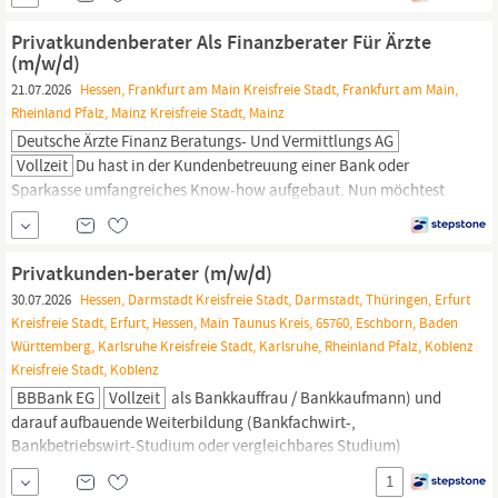
Mediziner:innen bedarfsgerecht zu beraten und passgenaue
Lösungen zu Finanz- und Versicherungsfragen zu finden. Die
Privatkundenberater Als Finanzberater Für Ärzte
Deutsche Ärzte Finanz gehört zur weltweit erfolgreichen AXA...
(m/w/d)
21.07.2026
Hessen, Frankfurt am Main Kreisfreie Stadt, Frankfurt am Main,
Rheinland Pfalz, Mainz Kreisfreie Stadt, Mainz
Deutsche Ärzte Finanz Beratungs- Und Vermittlungs AG
Vollzeit
Du hast in der Kundenbetreuung einer Bank oder
Sparkasse umfangreiches Know-how aufgebaut. Nun möchtest
du deine eigenen Karriereziele verfolgen, statt vorgegebene
Absatzziele zu erfüllen? Dann bist du bei uns richtig. Die Deutsche
Ärzte Finanz gehört zur weltweit erfolgreichen AXA Gruppe und
Privatkunden-berater (m/w/d)
zur apoBank. Sie ist Deutschlands größter Finanzdienstleister für
30.07.2026
Hessen, Darmstadt Kreisfreie Stadt, Darmstadt, Thüringen, Erfurt
Ärzt:innen,...
Kreisfreie Stadt, Erfurt, Hessen, Main Taunus Kreis, 65760, Eschborn, Baden
Württemberg, Karlsruhe Kreisfreie Stadt, Karlsruhe, Rheinland Pfalz, Koblenz
Kreisfreie Stadt, Koblenz
BBBank EG
Vollzeit
als Bankkauffrau / Bankkaufmann) und
darauf aufbauende Weiterbildung (Bankfachwirt-,
Bankbetriebswirt-Studium oder vergleichbares Studium)
Idealerweise Qualifikation zum Financial Consultant Erfahrung in
1
der Kundenberatung mit ganzheitlichem Beratungsansatz (z. B.