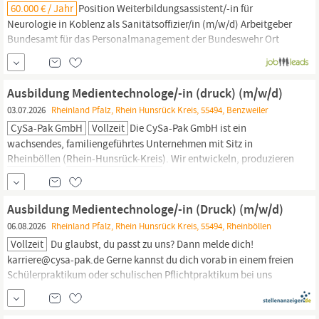
60.000 € / Jahr
Position Weiterbildungsassistent/-in für
Neurologie in Koblenz als Sanitätsoffizier/in (m/w/d) Arbeitgeber
Bundesamt für das Personalmanagement der Bundeswehr Ort
Koblenz am
Rhein,
Bundeswehrkrankenhaus Koblenz
Anstellungsart Vollzeit Start Beginn ab 01.08.2026
Responsibilities Arbeiten in einem hochqualifizierten Neurologie-
Ausbildung Medientechnologe/-in (druck) (m/w/d)
Team, Behandlung von Patienten,
03.07.2026
Rheinland Pfalz, Rhein Hunsrück Kreis, 55494, Benzweiler
CySa-Pak GmbH
Vollzeit
Die CySa-Pak GmbH ist ein
wachsendes, familiengeführtes Unternehmen mit Sitz in
Rheinböllen
(
Rhein-Hunsrück-Kreis
). Wir entwickeln, produzieren
und vertreiben flexible Verpackungen für angesehene
Markenartikler der Milchwirtschaft und Süßwarenindustrie.
Unsere hochmodernen Produktionsanlagen gehören zu den
Ausbildung Medientechnologe/-in (Druck) (m/w/d)
fortschrittlichsten in Europa und
06.08.2026
Rheinland Pfalz, Rhein Hunsrück Kreis, 55494, Rheinböllen
Vollzeit
Du glaubst, du passt zu uns? Dann melde dich!
karriere@cysa-pak.de Gerne kannst du dich vorab in einem freien
Schülerpraktikum oder schulischen Pflichtpraktikum bei uns
ausprobieren. Deine Ansprechpartnerin: Regina Zemmler Tel. 0 67
64 / 90 25 - 13 CySa-Pak GmbH Industriepark Soonwald 18-22