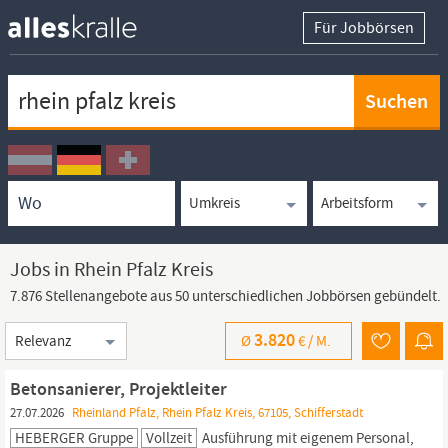
Für Jobbörsen
Keywortsuche
Ortssuche
Umkreissuche
Arbeitsform
Jobs in Rhein Pfalz Kreis
7.876 Stellenangebote aus 50 unterschiedlichen Jobbörsen gebündelt.
Sortierung
3.820
Ø
€ /
M.
Betonsanierer, Projektleiter
27.07.2026
Rheinland Pfalz, Rhein Pfalz Kreis, 67105, Schifferstadt
HEBERGER Gruppe
Vollzeit
Ausführung mit eigenem Personal,