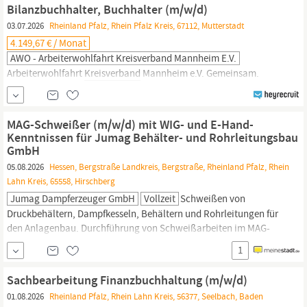
55494
Rheinböllen
www.cysa-pak.de
Bilanzbuchhalter, Buchhalter (m/w/d)
03.07.2026
Rheinland Pfalz, Rhein Pfalz Kreis, 67112, Mutterstadt
4.149,67 € / Monat
AWO - Arbeiterwohlfahrt Kreisverband Mannheim E.V.
Arbeiterwohlfahrt
Kreisverband
Mannheim e.V. Gemeinsam.
Füreinander. In Mannheim. Seit 1925 in Mannheim.
AWO.NACHHALTIG.SOZIAL Seit 100 Jahren engagieren wir uns für
das soziale Leben in Mannheim und unterhalten 14 stationäre
MAG-Schweißer (m/w/d) mit WIG- und E-Hand-
bzw. teilstationäre Einrichtungen und über 28 ambulante Hilfs-,
Kenntnissen für Jumag Behälter- und Rohrleitungsbau
Beratungs- und Betreuungsangebote.
GmbH
05.08.2026
Hessen, Bergstraße Landkreis, Bergstraße, Rheinland Pfalz, Rhein
Lahn Kreis, 65558, Hirschberg
Jumag Dampferzeuger GmbH
Vollzeit
Schweißen von
Druckbehältern, Dampfkesseln, Behältern und Rohrleitungen für
den Anlagenbau. Durchführung von Schweißarbeiten im MAG-
Verfahren (Wurzel 135 und MAG-Fülldraht 136) Unterstützende
1
Arbeiten im WIG- und E-Hand-Verfahren Fertigung und Montage
nach technischen Zeichnungen und Vorgaben Vorbereitung,
Sachbearbeitung Finanzbuchhaltung (m/w/d)
Nachbearbeitung und Kontrolle der Schweißnähte
01.08.2026
Rheinland Pfalz, Rhein Lahn Kreis, 56377, Seelbach, Baden
Sicherstellung...