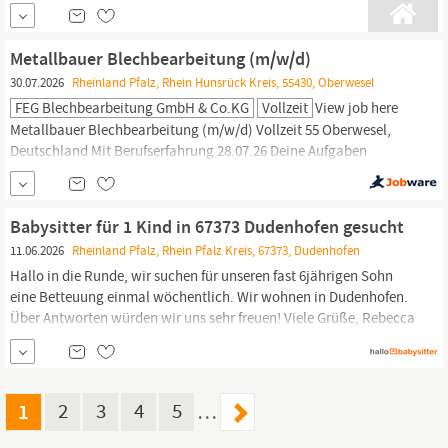
Ausbildungsberuf Chemikanten sind die Fachleute in den
Produktionsbetrieben der chemischen Industrie. In
automatisierten und computergesteuerten Anlagen überwachen
Metallbauer Blechbearbeitung (m/w/d)
und regeln sie den technischen Ablauf bei der Herstellung
30.07.2026
Rheinland Pfalz, Rhein Hunsrück Kreis, 55430, Oberwesel
chemischer Spezialprodukte. Eventuelle Störungen und
FEG Blechbearbeitung GmbH & Co.KG
Vollzeit
View job here
Abweichungen im regulären Produktionsablauf müssen von...
Metallbauer Blechbearbeitung (m/w/d) Vollzeit 55 Oberwesel,
Deutschland Mit Berufserfahrung 28.07.26 Deine Aufgaben
Blechbearbeitung: Fertige und bearbeite Blechbauteile durch
Stanzen, Lasern, Biegen, Bohren und Schweißen nach
technischen Zeichnungen und Vorgaben Montage von
Babysitter für 1 Kind in 67373 Dudenhofen gesucht
Baugruppen: Setze Baugruppen und Endprodukte präzise
11.06.2026
Rheinland Pfalz, Rhein Pfalz Kreis, 67373, Dudenhofen
zusammen und sorge für eine...
Hallo in die Runde, wir suchen für unseren fast 6jährigen Sohn
eine Betteuung einmal wöchentlich. Wir wohnen in Dudenhofen.
Über Antworten würden wir uns sehr freuen! Viele Grüße, Rebecca
+++ Details: +++ Tagesmutter: Nein
1
2
3
4
5
…