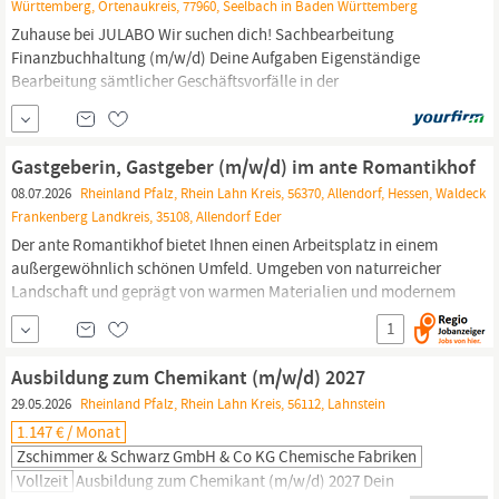
Württemberg, Ortenaukreis, 77960, Seelbach in Baden Württemberg
Zuhause bei JULABO Wir suchen dich! Sachbearbeitung
Finanzbuchhaltung (m/w/d) Deine Aufgaben Eigenständige
Bearbeitung sämtlicher Geschäftsvorfälle in der
Kreditorenbuchhaltung Unterstützung in der
Debitorenbuchhaltung Anlagenbuchhaltung
Abstimmungsarbeiten Zahllauferstellung / Durchführung von
Gastgeberin, Gastgeber (m/w/d) im ante Romantikhof
manuellen Zahlungen Vorbereitende Tätigkeiten für die Monats-
08.07.2026
Rheinland Pfalz, Rhein Lahn Kreis, 56370, Allendorf, Hessen, Waldeck
und...
Frankenberg Landkreis, 35108, Allendorf Eder
Der ante Romantikhof bietet Ihnen einen Arbeitsplatz in einem
außergewöhnlich schönen Umfeld. Umgeben von naturreicher
Landschaft und geprägt von warmen Materialien und modernem
Landhausstil erwartet Sie ein Hotel mit besonderer Atmosphäre,
1
in dem Qualität und Gastlichkeit im Mittelpunkt stehen. Wenn Sie
Freude daran haben, Gästen unvergessliche Momente zu bereiten
Ausbildung zum Chemikant (m/w/d) 2027
und...
29.05.2026
Rheinland Pfalz, Rhein Lahn Kreis, 56112, Lahnstein
1.147 € / Monat
Zschimmer & Schwarz GmbH & Co KG Chemische Fabriken
Vollzeit
Ausbildung zum Chemikant (m/w/d) 2027 Dein