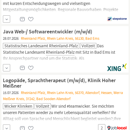
mit kurzen Entscheidungswegen und vielseitigen
Mitgestaltungsmöglichkeiten. Regionale Bauvorhaben: Projekte
in der
Rhein-Neckar-Metropole
– in der Regel Tagespendelbereich
ohne bundesweite Reisetätigkeit, planbare Arbeitszeiten.
Weiterentwicklung: Individuelle Förderung durch
Java Web-/ Softwareentwickler (m/w/d)
Weiterbildungen, Verantwortung und klare...
28.07.2026
Rheinland Pfalz, Rhein Lahn Kreis, 56130, Bad Ems
Statistisches Landesamt Rheinland-Pfalz
Vollzeit
Das
Statistische Landesamt
Rheinland-Pfalz
mit Sitz in Bad Ems ist
Ihr Ansprechpartner rund um die Statistik: Als
Informationsdienstleister stellen wir der Öffentlichkeit seit mehr
als 75 Jahren Daten und Auswertungen zu den Bereichen
Gesellschaft, Wirtschaft und Umwelt für
Rheinland-Pfalz
zur
Logopäde, Sprachtherapeut (m/w/d), Klinik Hoher
Verfügung. Sie sind als Software-Entwickler...
Meißner
15.07.2026
Rheinland Pfalz, Rhein Lahn Kreis, 56370, Allendorf, Hessen, Werra
Meißner Kreis, 37242, Bad Sooden Allendorf
Wicker Kliniken
Vollzeit
Wir sind #teamwicker. Sie möchten
unseren Patienten wieder zu mehr Lebensqualität verhelfen? Ihr
Alltag soll von Sprache und Menschlichkeit begleitet werden?;Ihre
Kollegen sind Ihnen eine große Stütze und gemeinsam als
2