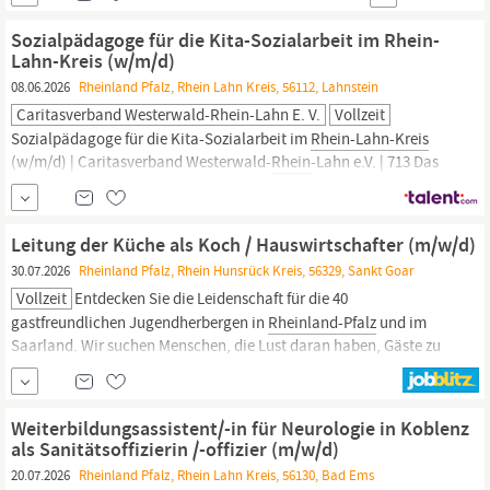
#teamwicker möchten Sie einen kollegialen, freundlichen
Arbeitsalltag erleben? Dann unterstützen Siezum
Sozialpädagoge für die Kita-Sozialarbeit im Rhein-
nächstmöglichen Zeitpunkt;unser #teamwicker der...
Lahn-Kreis (w/m/d)
08.06.2026
Rheinland Pfalz, Rhein Lahn Kreis, 56112, Lahnstein
Caritasverband Westerwald-Rhein-Lahn E. V.
Vollzeit
Sozialpädagoge für die Kita-Sozialarbeit im
Rhein-Lahn-Kreis
(w/m/d) | Caritasverband Westerwald-
Rhein
-Lahn e.V. | 713 Das
machen wir gemeinsam Wir suchen Menschen, die Lust haben,
ein neues Arbeitsgebiet im Kita-Bereich voranzubringen! Für die
Kita-Sozialarbeit in Nassau und Bad Ems suchen wir zum
Leitung der Küche als Koch / Hauswirtschafter (m/w/d)
nächstmöglichen Zeitpunkt
30.07.2026
Rheinland Pfalz, Rhein Hunsrück Kreis, 56329, Sankt Goar
Vollzeit
Entdecken Sie die Leidenschaft für die 40
gastfreundlichen Jugendherbergen in
Rheinland-Pfalz
und im
Saarland. Wir suchen Menschen, die Lust daran haben, Gäste zu
begeistern. Werden Sie jetzt Teil des Teams der Loreley-
Jugendherberge St. Goar und bewerben Sie sich als Leitung der
Küche als Koch / Hauswirtschafter (m/w/d) (in Vollzeit)
Weiterbildungsassistent/-in für Neurologie in Koblenz
als Sanitätsoffizierin /-offizier (m/w/d)
20.07.2026
Rheinland Pfalz, Rhein Lahn Kreis, 56130, Bad Ems