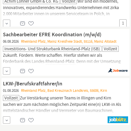
Achim Lohner GmbH & Co. KG
Vollzeit
Wir sind ein modernes,
innovatives, expandierendes Handwerks-Unternehmen mit zirka
2.000 Mitarbeiter innen in unserem Serviceteam in Polch, in
unseren Backstuben in Polch und Lahnstein sowie in unseren
1
rund 185 Bäckerei-Fachgeschäften in
Rheinland-Pfalz,
Nordrhein-
Westfalen und Hessen. Zufriedene Mitarbeiter innen und Kund
Sachbearbeiter EFRE Koordination (m/w/d)
innen sowie die
06.08.2026
Rheinland Pfalz, Mainz Kreisfreie Stadt, 55116, Mainz Altstadt
Investitions- Und Strukturbank Rheinland-Pfalz (ISB)
Vollzeit
Zukunft. Fördern. Werte schaffen. Hierfür stehen wir als
Förderbank des Landes
Rheinland-Pfalz.
Denn mit der Umsetzung
der Förderprogramme von Bund, Land und unseren eigenen
sorgen wir bei der Investitions- und Strukturbank
Rheinland-Pfalz
(ISB) dafür, bezahlbaren Wohnraum zu schaffen, die Wirtschaft zu
LKW-/Berufskraftfahrer/in
stärken und eine stabile...
01.08.2026
Rheinland Pfalz, Bad Kreuznach Landkreis, 55606, Kirn
Vollzeit
Zur Verstärkung unserer Teams in Illingen und Kirn
suchen wir zum nächsten möglichen Zeitpunkt eine(n) LKW-in Als
mittelständischer Händler und Vermieter von Baumaschinen,
Kränen, Baugeräten sowie Baumaterial sind wir seit über 40
Jahren überregional in
Rheinland-Pfalz
und im Saarland tätig. An
unseren Standorten Kirn, Kaiserslautern, Illingen, Trier,...