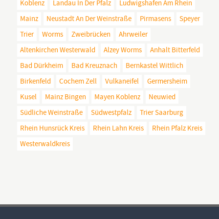
Koblenz
Landau In Der Pfalz
Ludwigshafen Am Rhein
Mainz
Neustadt An Der Weinstraße
Pirmasens
Speyer
Trier
Worms
Zweibrücken
Ahrweiler
Altenkirchen Westerwald
Alzey Worms
Anhalt Bitterfeld
Bad Dürkheim
Bad Kreuznach
Bernkastel Wittlich
Birkenfeld
Cochem Zell
Vulkaneifel
Germersheim
Kusel
Mainz Bingen
Mayen Koblenz
Neuwied
Südliche Weinstraße
Südwestpfalz
Trier Saarburg
Rhein Hunsrück Kreis
Rhein Lahn Kreis
Rhein Pfalz Kreis
Westerwaldkreis