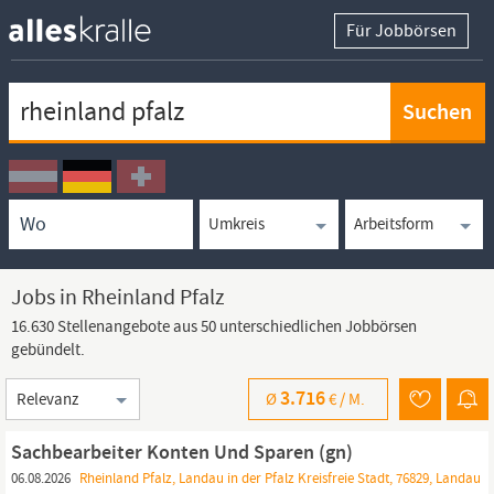
Für Jobbörsen
Keywortsuche
Ortssuche
Umkreissuche
Arbeitsform
Jobs in Rheinland Pfalz
16.630 Stellenangebote aus 50 unterschiedlichen Jobbörsen
gebündelt.
Sortierung
3.716
Ø
€ /
M.
Sachbearbeiter Konten Und Sparen (gn)
06.08.2026
Rheinland Pfalz, Landau in der Pfalz Kreisfreie Stadt, 76829, Landau