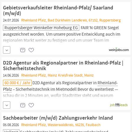
und Materialbeständen im Servicefahrzeug Kundenberatung bzgl.
Gebietsverkaufsleiter Rheinland-Pfalz/ Saarland
unserer Serviceleistungen sowie...
(m/w/d)
24.07.2026
Rheinland Pfalz, Bad Dürkheim Landkreis, 67152, Ruppertsberg
Ruppertsberger Weinkeller Hoheburg EG
FAIR’N GREEN Siegel
ausgezeichnet worden. Um unsere positive Entwicklung auch im
regionalen Markt weiter zu festigen und um unser Team im
Außendienst mit einer kompetenten und engagierten
Persönlichkeit zu verstärken, suchen wir zum nächstmöglichen
Zeitpunkt einen Gebietsverkaufsleiter
Rheinland-Pfalz/Saarland
D2D Agentur als Regionalpartner in Rheinland-Pfalz |
(m/w/d)
Sicherheitstechnik
14.06.2026
Rheinland Pfalz, Mainz Kreisfreie Stadt, Mainz
60.000 € / Jahr
D2D Agentur als Regionalpartner in
Rheinland-
Pfalz
– Sicherheitstechnik im Mietmodell Bevor du weiterliest —
schau dir in 2 Minuten an, wofür Stadtritter steht und warum
Sicherheitstechnik im Mietmodell funktioniert: Kurzfassung: Für
etablierte Vertriebsagenturen (5+ Agents) aus Energie, Telko, Bau,
Heizung/Solar.
Sachbearbeiter (m/w/d) Zahlungsverkehr Inland
05.08.2026
Rheinland Pfalz, Westerwaldkreis, 56235, Faulbach