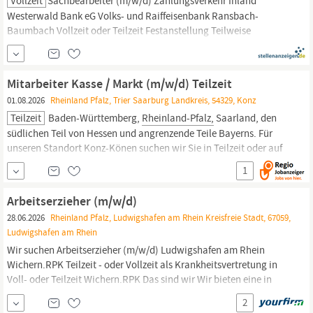
Vollzeit
Sachbearbeiter (m/w/d) Zahlungsverkehr Inland
Westerwald Bank eG Volks- und Raiffeisenbank Ransbach-
Baumbach Vollzeit oder Teilzeit Festanstellung Teilweise
Homeoffice Wir sind. die Westerwald Bank und zählen zu den
größten Genossenschaftsbanken in
Rheinland-Pfalz.
Erfolgreich
und modern – und dabei traditionsbewusst und wertegeleitet:
Mitarbeiter Kasse / Markt (m/w/d) Teilzeit
01.08.2026
Rheinland Pfalz, Trier Saarburg Landkreis, 54329, Konz
Teilzeit
Baden-Württemberg,
Rheinland-Pfalz,
Saarland, den
südlichen Teil von Hessen und angrenzende Teile Bayerns. Für
unseren Standort Konz-Könen suchen wir Sie in Teilzeit oder auf
Minijob-Basis als Mitarbeiter Kasse / Markt (m/w/d)
1
Referenznummer: 41080 Ihre Aufgaben Flexibilität: Wir suchen Sie
für die vielseitigen Abteilungen unseres Marktes insbesondere...
Arbeitserzieher (m/w/d)
28.06.2026
Rheinland Pfalz, Ludwigshafen am Rhein Kreisfreie Stadt, 67059,
Ludwigshafen am Rhein
Wir suchen Arbeitserzieher (m/w/d) Ludwigshafen am Rhein
Wichern.RPK Teilzeit - oder Vollzeit als Krankheitsvertretung in
Voll- oder Teilzeit Wichern.RPK Das sind wir Wir bieten eine in
Rheinland-Pfalz
einzigartige Kombination aus medizinischer und
2
beruflicher Rehabilitation für psychisch erkrankte Menschen. Wir