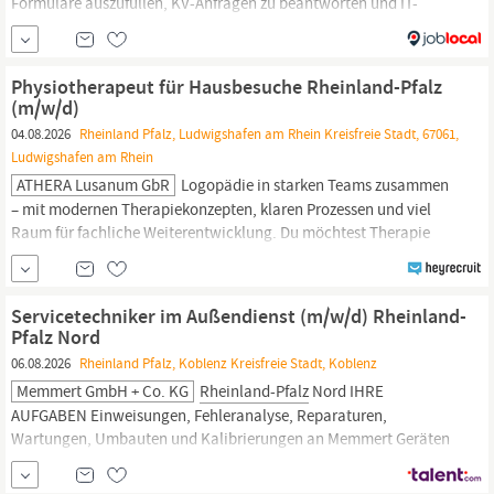
Formulare auszufüllen, KV-Anfragen zu beantworten und IT-
Ausfälle zu managen? Bei PraxisEins haben Sie ein Team hinter
sich, das sich darum kümmert. Damit Sie wieder das tun können,
wofür Sie angetreten sind – ganz ohne Nacht- und
Physiotherapeut für Hausbesuche Rheinland-Pfalz
Wochenenddienste. Für unser modernes...
(m/w/d)
04.08.2026
Rheinland Pfalz, Ludwigshafen am Rhein Kreisfreie Stadt, 67061,
Ludwigshafen am Rhein
ATHERA Lusanum GbR
Logopädie in starken Teams zusammen
– mit modernen Therapiekonzepten, klaren Prozessen und viel
Raum für fachliche Weiterentwicklung. Du möchtest Therapie
individuell gestalten, genau dort, wo Bewegung im Alltag
wirklich stattfindet? Dann passt du zu ATHERA. Bei uns betreust
du Patienten im Rahmen physiotherapeutischer Hausbesuche in
Servicetechniker im Außendienst (m/w/d) Rheinland-
deiner Region
Rheinland-Pfalz.
Deine Einsätze finden
Pfalz Nord
06.08.2026
Rheinland Pfalz, Koblenz Kreisfreie Stadt, Koblenz
Memmert GmbH + Co. KG
Rheinland-Pfalz
Nord IHRE
AUFGABEN Einweisungen, Fehleranalyse, Reparaturen,
Wartungen, Umbauten und Kalibrierungen an Memmert Geräten
Durchführung von Qualifizierungen Sorgfältige Dokumentation
der Serviceeinsätze Eigenverantwortliche Pflege von Werkzeug-