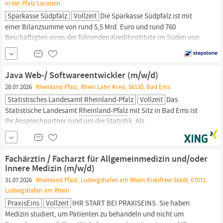
in der Pfalz Location
Sparkasse Südpfalz
Vollzeit
Die Sparkasse Südpfalz ist mit
einer Bilanzsumme von rund 5,5 Mrd. Euro und rund 760
Beschäftigten eines der führenden Kreditinstitute im Süden von
Rheinland-Pfalz,
an der Grenze zu Frankreich und Baden-
Württemberg. Unser Qualitätsanspruch: Das #teamsüdpfalz
bietet Finanzberatung für alle! Getreu unserer Mission „Wir für die
Java Web-/ Softwareentwickler (m/w/d)
Südpfalz“
28.07.2026
Rheinland Pfalz, Rhein Lahn Kreis, 56130, Bad Ems
Statistisches Landesamt Rheinland-Pfalz
Vollzeit
Das
Statistische Landesamt
Rheinland-Pfalz
mit Sitz in Bad Ems ist
Ihr Ansprechpartner rund um die Statistik: Als
Informationsdienstleister stellen wir der Öffentlichkeit seit mehr
als 75 Jahren Daten und Auswertungen zu den Bereichen
Gesellschaft, Wirtschaft und Umwelt für
Rheinland-Pfalz
zur
Fachärztin / Facharzt für Allgemeinmedizin und/oder
Verfügung. Sie sind als Software-Entwickler...
Innere Medizin (m/w/d)
31.07.2026
Rheinland Pfalz, Ludwigshafen am Rhein Kreisfreie Stadt, 67071,
Ludwigshafen am Rhein
PraxisEins
Vollzeit
IHR START BEI PRAXISEINS. Sie haben
Medizin studiert, um Patienten zu behandeln und nicht um