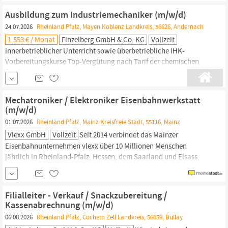
unterstützen dabei, eine individuell...
Ausbildung zum Industriemechaniker (m/w/d)
24.07.2026
Rheinland Pfalz, Mayen Koblenz Landkreis, 56626, Andernach
1.553 € / Monat
Finzelberg GmbH & Co. KG
Vollzeit
innerbetrieblicher Unterricht sowie überbetriebliche IHK-
Vorbereitungskurse Top-Vergütung nach Tarif der chemischen
Industrie (IGBCE
Rheinland-Pfalz):
von 1.171 € bis 1.553 € brutto
pro Monat – je nach Ausbildungsjahr ; DAS BRINGST DU MIT
Mindestens Mittlere Reife oder vergleichbarer Schulabschluss
Mechatroniker / Elektroniker Eisenbahnwerkstatt
Spaß an Mathe, Physik & Technik Räumliches
(m/w/d)
01.07.2026
Rheinland Pfalz, Mainz Kreisfreie Stadt, 55116, Mainz
Vlexx GmbH
Vollzeit
Seit 2014 verbindet das Mainzer
Eisenbahnunternehmen vlexx über 10 Millionen Menschen
jährlich in
Rheinland-Pfalz,
Hessen, dem Saarland und Elsass.
Unser Antrieb ist es, unsere Fahrgäste sicher, komfortabel und
pünktlich an ihr Ziel zu bringen. Wir sorgen zudem für die
Wartung und Instandhaltung unserer modernen,
Filialleiter - Verkauf / Snackzubereitung /
umweltfreundlichen Fahrzeugflotte in der...
Kassenabrechnung (m/w/d)
06.08.2026
Rheinland Pfalz, Cochem Zell Landkreis, 56859, Bullay