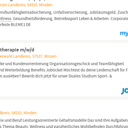
Prüm Landkreis, 54310, Minden
Berufsunfähigkeitsabsicherung, Unfallversicherung, Jubiläumsgeld, Zusc
llness:
Gesundheitsförderung, Betriebssport Leben & Arbeiten: Corporat
erfeste BLEME1 DE
stherapie m/w/d
erwald Landkreis, 57537, Wissen
e und Kundenorientierung Organisationsgeschick und Teamfähigkeit
nd Weiterbildung Benefits Jobticket Möchtest du deine Leidenschaft für F
ausleben? Bewirb dich jetzt für unser Duales Studium Sport- &
kreis, 54310, Minden
ie und Beruf Leistungsorientierte Gehaltsmodelle Das sind Ihre Aufgaben
s Thema Beauty,
Wellness
und ganzheitliches Wohlbefinden Durchführu