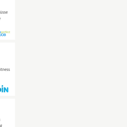
hüsse
e
itness
:
ng