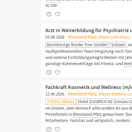
zu 100...
Arzt in Weiterbildung für Psychiatri
03.08.2026
Rheinland Pfalz, Rhein Lahn Kreis,
Barmherzige Brüder Trier GGmbH
Vollzeit
ei
multiprofessionellen Team Vergütung nach Tarif
und externe Fortbildungsmöglichkeiten mit jä
günstige Rahmenverträge mit Fitness- und
Well
Fachkraft Kosmetik und Wellness (m/w/
13.06.2026
Rheinland Pfalz, Mayen Koblenz L
2.813 € / Monat
Hotel ZUGBRÜCKE Grenzau
im Grünen, aber dennoch alles andere als aus d
Privathotels in
Rheinland-Pfalz
gewachsen. Das 
Mitarbeitern. Familiär und verlässlich, modern..