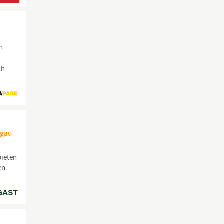
n
ch
lgäu
bieten
en