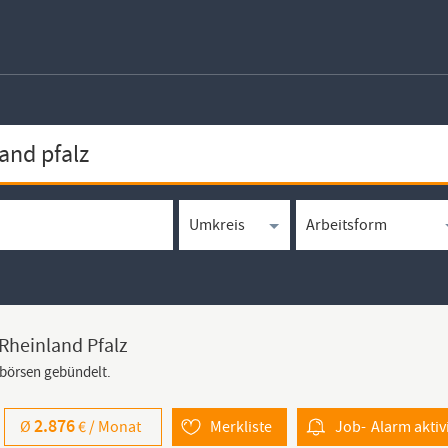
 Rheinland Pfalz
bbörsen gebündelt.
2.876
Ø
€ /
Monat
Merkliste
Job-
Alarm
aktiv