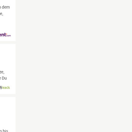
ch dem
e,
ze,
e Du
n bis