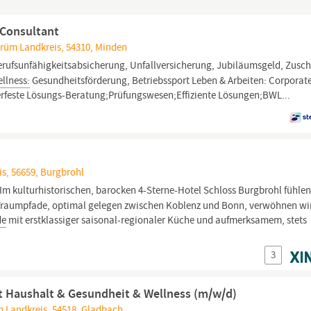
 Consultant
Prüm Landkreis, 54310, Minden
Berufsunfähigkeitsabsicherung, Unfallversicherung, Jubiläumsgeld, Zusc
llness:
Gesundheitsförderung, Betriebssport Leben & Arbeiten: Corporat
erfeste Lösungs-Beratung;Prüfungswesen;Effiziente Lösungen;BWL...
is, 56659, Burgbrohl
 Im kulturhistorischen, barocken 4-Sterne-Hotel Schloss Burgbrohl fühlen
r Traumpfade, optimal gelegen zwischen Koblenz und Bonn, verwöhnen wi
de
mit erstklassiger saisonal-regionaler Küche und aufmerksamem, stets
3
 Haushalt & Gesundheit & Wellness (m/w/d)
ch Landkreis, 54518, Gladbach