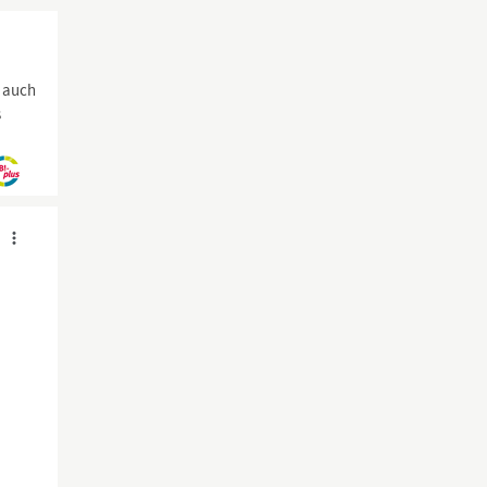
u auch
s