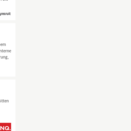
inem
interne
rung,
itten