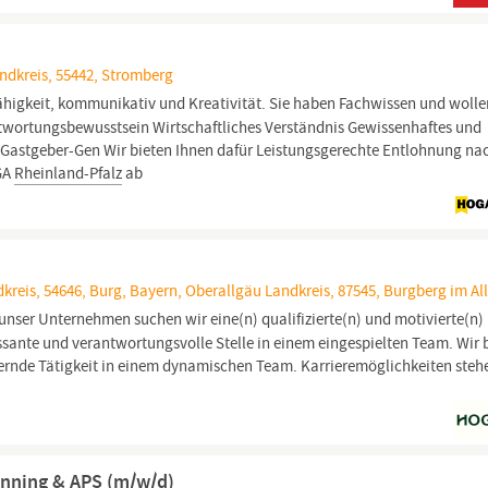
ndkreis, 55442, Stromberg
higkeit, kommunikativ und Kreativität. Sie haben Fachwissen und wolle
ntwortungsbewusstsein Wirtschaftliches Verständnis Gewissenhaftes und
s Gastgeber-Gen Wir bieten Ihnen dafür Leistungsgerechte Entlohnung na
OGA
Rheinland-Pfalz
ab
kreis, 54646, Burg, Bayern, Oberallgäu Landkreis, 87545, Burgberg im Al
 unser Unternehmen suchen wir eine(n) qualifizierte(n) und motivierte(n)
essante und verantwortungsvolle Stelle in einem eingespielten Team. Wir 
ernde Tätigkeit in einem dynamischen Team. Karrieremöglichkeiten steh
anning & APS (m/w/d)