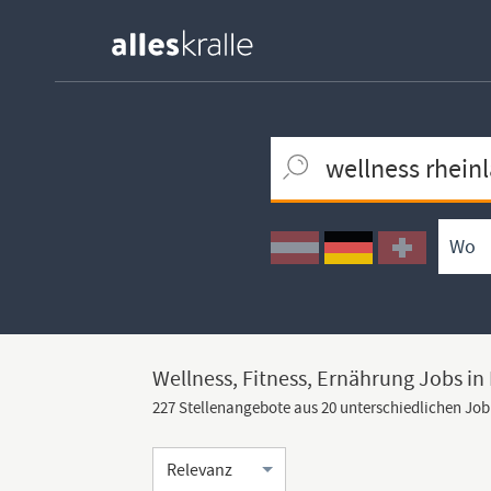
Keywortsuche
Ortssuche
Umkreissuche
Arbeitsform
Wellness, Fitness, Ernährung Jobs in
227 Stellenangebote aus 20 unterschiedlichen Jo
Sortierung