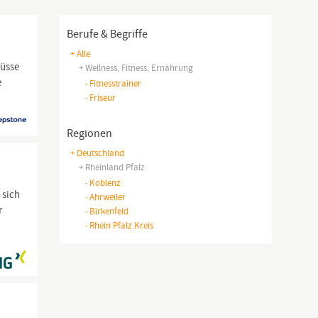
Berufe & Begriffe
+ Alle
hüsse
+ Wellness, Fitness, Ernährung
e
-
Fitnesstrainer
-
Friseur
Regionen
+ Deutschland
+ Rheinland Pfalz
-
Koblenz
 sich
-
Ahrweiler
r
-
Birkenfeld
-
Rhein Pfalz Kreis