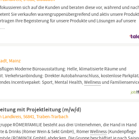
fokussieren sich auf die Kunden und beraten diese vor, während und na
petent Sie verkaufen warengruppenübergreifend und aktiv unsere Produkt
rtragen Ihre Begeisterung für unsere Produkte und Lösungen auf unsere
...
tadt, Mainz
sflügen Moderne Büroausstattung: Helle, klimatisierte Räume und
it. Verkehrsanbindung: Direkter Autobahnanschluss, kostenlose Parkplät
ndes Incentivepaket: Sport, Mental Health,
Wellness
und Familienservic
leitung mit Projektleitung (m/w/d)
ch Landkreis, 56841, Traben-Trarbach
ruppe RÖMERFAMILIE besteht aus drei Unternehmen, die Hand in Hand
nte & Drinks (Römer Wein & Sekt GmbH), Römer
Wellness
(Kundenpflege
style (ROMINOX GmbH) abdecken. Die Gruppe beschäftigt je nach Saiso