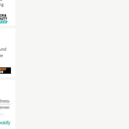
ung
 und
ie
lness-
dernen
...