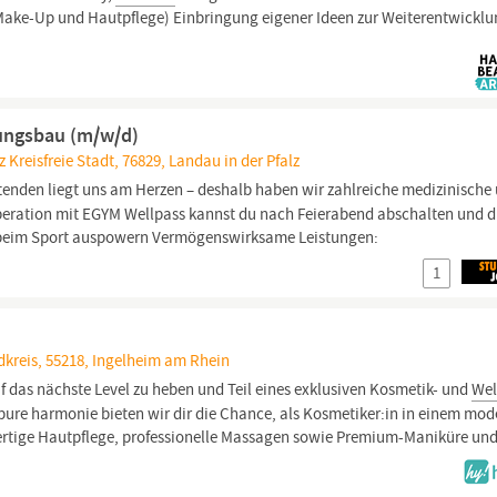
Make-Up und Hautpflege) Einbringung eigener Ideen zur Weiterentwickl
tungsbau (m/w/d)
 Kreisfreie Stadt, 76829, Landau in der Pfalz
enden liegt uns am Herzen – deshalb haben wir zahlreiche medizinische
eration mit EGYM Wellpass kannst du nach Feierabend abschalten und d
 beim Sport auspowern Vermögenswirksame Leistungen:
1
dkreis, 55218, Ingelheim am Rhein
auf das nächste Level zu heben und Teil eines exklusiven Kosmetik- und
Wel
pure harmonie bieten wir dir die Chance, als Kosmetiker:in in einem mo
ertige Hautpflege, professionelle Massagen sowie Premium-Maniküre und