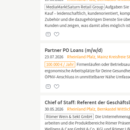
MediaMarktSaturn Retail Group
Aufgaben Sie 
Kauf – leidenschaftlich, kundenorientiert, kom
Zubehör und die dazugehörigen Dienste Sie übe
Kunden und zeigen, was damit alles möglich ist.
Partner PO Loans (m/w/d)
23.07.2026
Rheinland Pfalz, Mainz Kreisfreie S
100.000 € / Jahr
Firmenläufen oder Betriebsau
ergonomische Arbeitsplätze für Deine Gesundhe
ÖPNV-Anschluss in unmittelbarer Nähe Umfasse
Chief of Staff: Referent der Geschäfts
30.05.2026
Rheinland Pfalz, Bernkastel Wittli
Römer Wein & Sekt GmbH
Die Unternehmensg
arbeiten und die Produktbereiche Römer Präse
Wellness
& Care GmbH & Co. KG) und Römer Life