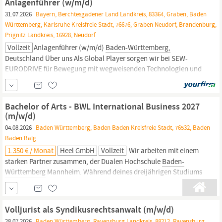
Anlagenführer (w/m/d)
31.07.2026
Bayern, Berchtesgadener Land Landkreis, 83364, Graben, Baden
Württemberg, Karlsruhe Kreisfreie Stadt, 76676, Graben Neudorf, Brandenburg,
Prignitz Landkreis, 16928, Neudorf
Vollzeit
Anlagenführer (w/m/d)
Baden-Württemberg,
Deutschland Über uns Als Global Player sorgen wir bei SEW-
EURODRIVE für Bewegung mit wegweisenden Technologien und
maßgeschneiderten Lösungen in der Antriebs- und
Automatisierungstechnik. Das verdanken wir weltweit und
branchenübergreifend mehr als 22.000 Mitarbeitenden in über 57
Bachelor of Arts - BWL International Business 2027
Ländern.
(m/w/d)
04.08.2026
Baden Württemberg, Baden Baden Kreisfreie Stadt, 76532, Baden
Baden Balg
1.350 € / Monat
Heel GmbH
Vollzeit
Wir arbeiten mit einem
starken Partner zusammen, der Dualen Hochschule
Baden-
Württemberg
Mannheim. Während deines dreijährigen Studiums
tauchst du in die vielseitigen Facetten der Betriebswirtschaft ein:
entwickle Marketing-Konzepte, gestalte Finanz-Strategien,
perfektioniere die Kunst des Vertriebs, meistere analytisches
Volljurist als Syndikusrechtsanwalt (m/w/d)
Controlling und effektives...
28.07.2026
Baden Württemberg, Ravensburg Landkreis, 88212, Ravensburg