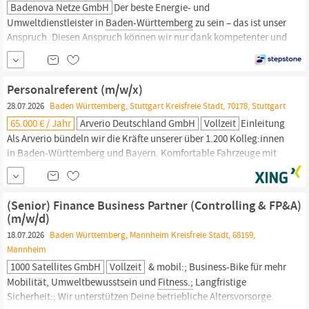
Badenova Netze GmbH
Der beste Energie- und
Umweltdienstleister in
Baden-Württemberg
zu sein – das ist unser
Anspruch. Diesen Anspruch können wir nur dank kompetenter und
engagierter Mitarbeiter (m/w/d) erfüllen. Duales Studium
Elektrotechnik Unternehmen:
Badenova
Netze GmbH Standort:
Freiburg im Breisgau Arbeitsbereich: Strom Arbeitszeit: Vollzeit
Personalreferent (m/w/x)
28.07.2026
Baden Württemberg, Stuttgart Kreisfreie Stadt, 70178, Stuttgart
65.000 € / Jahr
Arverio Deutschland GmbH
Vollzeit
Einleitung
Als Arverio bündeln wir die Kräfte unserer über 1.200 Kolleg:innen
in
Baden-Württemberg
und Bayern. Komfortable Fahrzeuge mit
Wohlfühlfaktor sowie ein hoher Anspruch an Sicherheit und
Pünktlichkeit bilden dabei die Grundlagen – wir wollen die beste
Wahl für Fahrgäste und Mitarbeitenden sein. Angetrieben von
(Senior) Finance Business Partner (Controlling & FP&A)
unserer Begeisterung, ist es unser...
(m/w/d)
18.07.2026
Baden Württemberg, Mannheim Kreisfreie Stadt, 68159,
Mannheim
1000 Satellites GmbH
Vollzeit
& mobil:; Business-Bike für mehr
Mobilität, Umweltbewusstsein und
Fitness.;
Langfristige
Sicherheit:; Wir unterstützen Deine betriebliche Altersvorsorge.