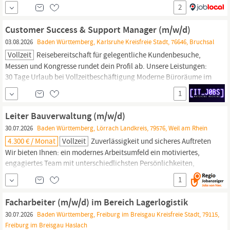
Family & Friends Coworking Ticket: ; Ermögliche Freund:innen
2
und Familienmitgliedern kostenfreien Zugang zu unseren 1000
Satellites Open Spaces – für bis zu 20 Arbeitstage pro Jahr.
Customer Success & Support Manager (m/w/d)
03.08.2026
Baden Württemberg, Karlsruhe Kreisfreie Stadt, 76646, Bruchsal
Vollzeit
Reisebereitschaft für gelegentliche Kundenbesuche,
Messen und Kongresse rundet dein Profil ab. Unsere Leistungen:
30 Tage Urlaub bei Vollzeitbeschäftigung Moderne Büroräume im
Zentrum von Bruchsal Duz-Kultur und Zusammenarbeit mit
1
internationalen Kolleg innen Attraktiver Zuschuss fürs
Fitnessstudio
Kaffee, Wasser, Tee und Softdrinks for free sowie...
Leiter Bauverwaltung (m/w/d)
30.07.2026
Baden Württemberg, Lörrach Landkreis, 79576, Weil am Rhein
4.300 € / Monat
Vollzeit
Zuverlässigkeit und sicheres Auftreten
Wir bieten Ihnen: ein modernes Arbeitsumfeld ein motiviertes,
engagiertes Team mit unterschiedlichsten Persönlichkeiten,
Talenten und Erfahrungen in einer kreativen und kollegialen
1
Atmosphäre eine Besoldung nach dem Landesbesoldungsgesetz
Baden-Württemberg
bis Bes.-Gr. A 11 bzw. eine Eingruppierung
Facharbeiter (m/w/d) im Bereich Lagerlogistik
nach dem...
30.07.2026
Baden Württemberg, Freiburg im Breisgau Kreisfreie Stadt, 79115,
Freiburg im Breisgau Haslach