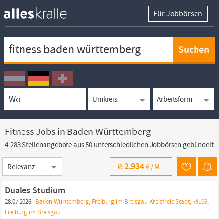
Für Jobbörsen
Keywortsuche
Ortssuche
Umkreissuche
Arbeitsform
Fitness Jobs in Baden Württemberg
4.283 Stellenangebote aus 50 unterschiedlichen Jobbörsen gebündelt.
Sortierung
2.934
Ø
€ /
M.
Duales Studium
28.07.2026
Baden Württemberg, Freiburg im Breisgau Kreisfreie Stadt, 79108,
Freiburg im Breisgau