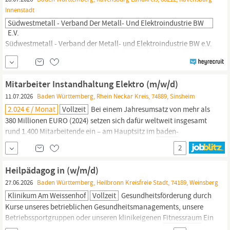
Innenstadt
Südwestmetall - Verband Der Metall- Und Elektroindustrie BW
E.V.
Südwestmetall - Verband der Metall- und Elektroindustrie BW e.V.
Jobbeschreibung Wir sind der starke Partner für die Metall- und
Elektroindustrie (M+E) in
Baden-Württemberg.
Als Experten rund
um den Faktor Arbeit beraten und vertreten wir mehr als 1.600
Mitarbeiter Instandhaltung Elektro (m/w/d)
Unternehmen. Jeden Tag warten deshalb neue Aufgaben und
11.07.2026
Baden Württemberg, Rhein Neckar Kreis, 74889, Sinsheim
Herausforderungen sowie immer neue...
2.024 € / Monat
Vollzeit
Bei einem Jahresumsatz von mehr als
380 Millionen EURO (2024) setzen sich dafür weltweit insgesamt
rund 1.400 Mitarbeitende ein – am Hauptsitz im
baden-
württembergischen
Oberderdingen genauso wie in den
2
Landesgesellschaften in Europa, Asien, Australien und
Nordamerika. Für den Bereich Electrical Maintenance am
Heilpädagog in (w/m/d)
Standort Sinsheim suchen wir einen...
27.06.2026
Baden Württemberg, Heilbronn Kreisfreie Stadt, 74189, Weinsberg
Klinikum Am Weissenhof
Vollzeit
Gesundheitsförderung durch
Kurse unseres betrieb­lichen Gesundheits­managements, unsere
Betriebs­sport­gruppen oder unseren klinik­eigenen
Fitness­raum
Ein
wertschätzender Austausch und Angebote zur individuellen Work-