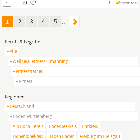
1
Life-Balance sowie zur Verein­barkeit von Familie und Beruf sind
bei uns wichtiger Bestand­teil. Ob betriebliches
1
2
3
4
5
…
Berufe & Begriffe
+ Alle
+ Wellness, Fitness, Ernährung
+ Fitnesstrainer
+ Fitness
Regionen
+ Deutschland
+ Baden Württemberg
Alb Donau Kreis
Bodenseekreis
Enzkreis
Hohenlohekreis
Baden Baden
Freiburg Im Breisgau