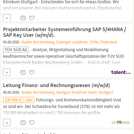
Klinikum Stuttgart - Entscheiden Sie sich für etwas Großes. Wir
sind mit unseren drei Häusern Katharinenhospital, Olgahospital
und Krankenhaus Bad Cannstatt das größte Klinikum in
Baden-
Württemberg.
Über 9500 Mitarbeitende versorgen auf den
Stationen, in Operationssälen, Funktionsbereichen die
Projektmitarbeiter Systemeinführung SAP S/4HANA /
Patient:innen oder sind in Verwaltung, Technik oder IT
SAP Key User (w/m/d).
05.08.2026
Baden Württemberg, Esslingen Landkreis, 70794, Filderstadt
TÜV SÜD AG
- Analyse, Mitgestaltung und Modellierung
kaufmännischer sowie operativer Geschäftsprozesse der TÜV SÜD
Energietechnik
Baden-Württemberg
GmbH – „End-to-End“ (von
Kundenanfrage bis Faktura und Zahlungseingang) -
Unterstützung bei der Prozessdefinition, -harmonisierung und -
dokumentation in enger Zusammenarbeit mit Fachbereichen und
Leitung Finanz- und Rechnungswesen (m/w/d)
externen...
06.06.2026
Baden Württemberg, Stuttgart Kreisfreie Stadt, Stuttgart
100.000 € / Jahr
Führungs- und Kommunikationsfähigkeit Und
so sind wir: Der Schwäbische Turnerbund (STB) ist mit mehr als
755 000 Mitgliedern in rund 1 750 Vereinen der größte
Sportfachverband in
Baden‑Württemberg.
Er betreut vielfältige
Angebote vom Kinderturnen über Sportarten im Wettkampf‑ und
Olympischen Spitzensport bis hin zum
Fitness‑