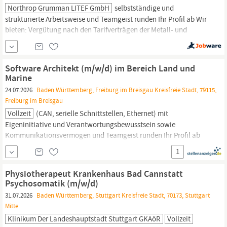
Northrop Grumman LITEF GmbH
selbstständige und
strukturierte Arbeitsweise und Teamgeist runden Ihr Profil ab Wir
bieten: Vergütung nach den Tarifverträgen der Metall- und
Elektroindustrie
Baden-Württemberg
Betriebliche Altersvorsorge
und Altersversorgung Vielfältige Weiterbildungsangebote und
Sprachkurse Mobiles Arbeiten/Homeoffice Anbindung an
Software Architekt (m/w/d) im Bereich Land und
öffentliche Verkehrsmittel, Parkplatz,
Marine
24.07.2026
Baden Württemberg, Freiburg im Breisgau Kreisfreie Stadt, 79115,
Freiburg im Breisgau
Vollzeit
(CAN, serielle Schnittstellen, Ethernet) mit
Eigeninitiative und Verantwortungsbewusstsein sowie
Kommunikationsvermögen und Teamgeist runden Ihr Profil ab
Wir bieten: Vergütung nach den Tarifverträgen der Metall- und
1
Elektroindustrie
Baden-Württemberg
Betriebliche Altersvorsorge
und Altersversorgung Vielfältige Weiterbildungsangebote und
Physiotherapeut Krankenhaus Bad Cannstatt
Sprachkurse...
Psychosomatik (m/w/d)
31.07.2026
Baden Württemberg, Stuttgart Kreisfreie Stadt, 70173, Stuttgart
Mitte
Klinikum Der Landeshauptstadt Stuttgart GKAöR
Vollzeit