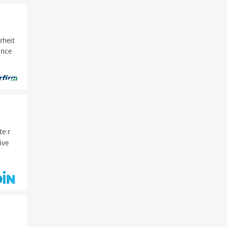
rheit
ance
te:r
ive