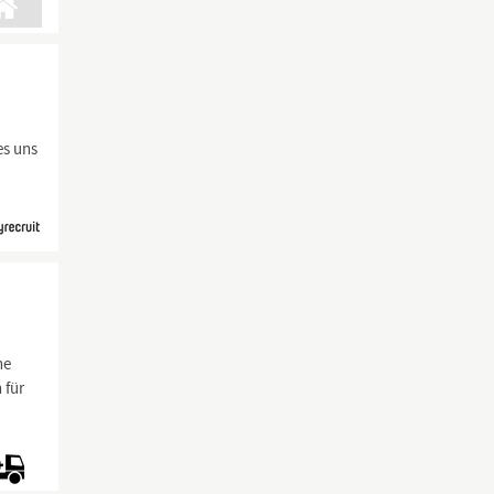
es uns
ne
 für