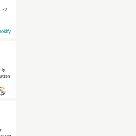
n
e.V.
tig
tützen
hn