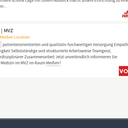
Unsere schöne Lage mit tollem Ausblick macht unsere Einrichtung zu ein
n...
 | MVZ
 Meißen Location
patientenorientierten und qualitativ hochwertigen Versorgung Empath
keit Selbstständige und strukturierte Arbeitsweise Teamgeist,
disziplinärer Zusammenarbeit Jetzt unverbindlich informieren Sie
ere Medizin im MVZ im Raum
Meißen?