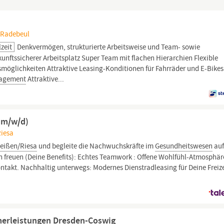
 Radebeul
lzeit
Denkvermögen, strukturierte Arbeitsweise und Team- sowie
nftssicherer Arbeitsplatz Super Team mit flachen Hierarchien Flexible
smöglichkeiten Attraktive Leasing-Konditionen für Fahrräder und E-Bikes
agement
Attraktive...
 (m/w/d)
Riesa
eißen/Riesa
und begleite die Nachwuchskräfte im
Gesundheitswesen
au
h freuen (Deine Benefits): Echtes Teamwork : Offene Wohlfühl-Atmosphär
ontakt. Nachhaltig unterwegs: Modernes Dienstradleasing für Deine Freize
merleistungen Dresden-Coswig