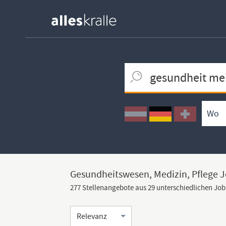
Keywortsuche
Ortssuche
Umkreissuche
Arbeitsform
Gesundheitswesen, Medizin, Pflege 
277 Stellenangebote aus 29 unterschiedlichen Jo
Sortierung