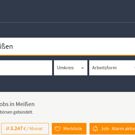
Jobs in Meißen
bbörsen gebündelt.
3.247
Ø
€ /
Monat
Merkliste
Job-
Alarm
aktiv