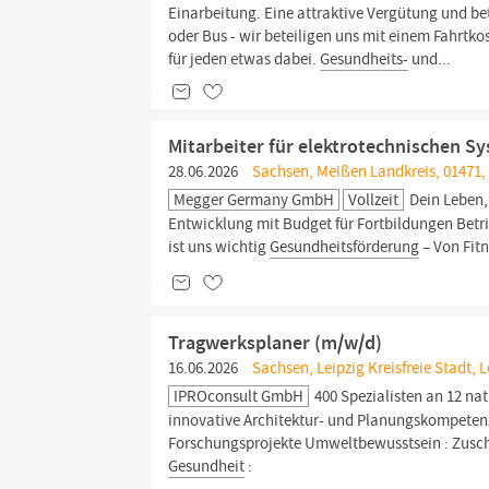
Einarbeitung. Eine attraktive Vergütung und be
oder Bus - wir beteiligen uns mit einem Fahrtk
für jeden etwas dabei.
Gesundheits-
und...
Mitarbeiter für elektrotechnischen 
28.06.2026
Sachsen, Meißen Landkreis, 01471
Megger Germany GmbH
Vollzeit
Dein Leben,
Entwicklung mit Budget für Fortbildungen Betr
ist uns wichtig
Gesundheitsförderung
– Von Fit
Tragwerksplaner (m/w/d)
16.06.2026
Sachsen, Leipzig Kreisfreie Stadt, 
IPROconsult GmbH
400 Spezialisten an 12 na
innovative Architektur- und Planungskompeten
Forschungsprojekte Umweltbewusstsein : Zusc
Gesundheit
: