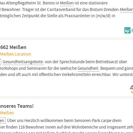
Das Altenpflegeheim St. Benno in
Meißen
ist eine stationäre
 Bewohner. Träger ist der Caritasverband für das Bistum Dresden-
Meiße
möglichen Zeitpunkt die Stelle als Praxisanleiter:in (m/w/d) in
.
1662 Meißen
 Meißen Location
Gesundheitsangebote:
von der Sprechstunde beim Betriebsarzt über
Workshops und Seminaren für die seelische
Gesundheit.
Bequem und güns
nden und oft auch mit öffentlichen Verkehrsmitteln erreichbar. Wir unters
 unseres Teams!
 Meißen
ßen
Über uns Herzlich willkommen beim Senioren-Park carpe diem
. Hier finden 118 Bewohner:innen auf drei Wohnbereiche und insgesamt ze