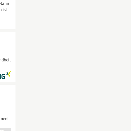
, Bahn
 ist
ndheit
,
ement