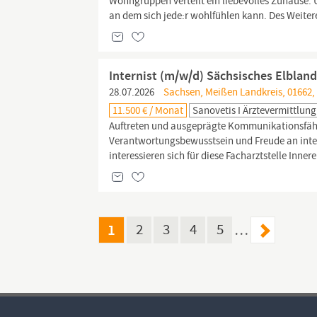
Wohngruppen verteilt ein liebevolles Zuhause. 
an dem sich jede:r wohlfühlen kann. Des Weitere
Internist (m/w/d) Sächsisches Elbland
28.07.2026
Sachsen, Meißen Landkreis, 01662,
11.500 € / Monat
Sanovetis I Ärztevermittlung
Auftreten und ausgeprägte Kommunikationsfähig
Verantwortungsbewusstsein und Freude an inter
interessieren sich für diese Facharztstelle Inn
1
2
3
4
5
…