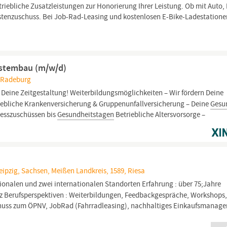
triebliche Zusatzleistungen zur Honorierung Ihrer Leistung. Ob mit Auto
ostenzuschuss. Bei Job-Rad-Leasing und kostenlosen E-Bike-Ladestationen
Systembau (m/w/d)
, Radeburg
 Deine Zeitgestaltung! Weiterbildungsmöglichkeiten – Wir fördern Deine
iebliche Krankenversicherung & Gruppenunfallversicherung – Deine
Gesu
nesszuschüssen bis
Gesundheitstagen
Betriebliche Altersvorsorge –
Leipzig, Sachsen, Meißen Landkreis, 1589, Riesa
tionalen und zwei internationalen Standorten Erfahrung : über 75;Jahre
z Berufsperspektiven : Weiterbildungen, Feedbackgespräche, Workshops
huss zum ÖPNV, JobRad (Fahrradleasing), nachhaltiges Einkaufsmanag