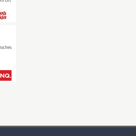
em Ort
isches