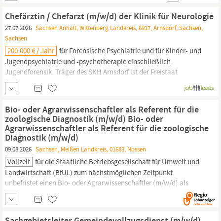
Stunden Befristungsart Unbefristet Besetzungsstart sofort Darauf
Chefärztin / Chefarzt (m/w/d) der Klinik für Neurologie
kannst du dich freuen Erste Anlaufstelle unserer
27.07.2026
Sachsen Anhalt, Wittenberg Landkreis, 6917, Arnsdorf, Sachsen,
Sachsen
200.000 € / Jahr
für Forensische Psychiatrie und für Kinder- und
Jugendpsychiatrie und -psychotherapie einschließlich
Jugendforensik. Träger des SKH Arnsdorf ist der Freistaat
Sachsen,
vertreten durch das Sächsische Staatsministerium für
Soziales,
Gesundheit
und Gesellschaftlichen Zusammenhalt
(SMS). Ihr Profil Sie sind Fachärztin/Facharzt für...
Bio- oder Agrarwissenschaftler als Referent für die
zoologische Diagnostik (m/w/d) Bio- oder
Agrarwissenschaftler als Referent für die zoologische
Diagnostik (m/w/d)
09.08.2026
Sachsen, Meißen Landkreis, 01683, Nossen
Vollzeit
für die Staatliche Betriebsgesellschaft für Umwelt und
Landwirtschaft (BfUL) zum nächstmöglichen Zeitpunkt
unbefristet einen Bio- oder Agrarwissenschaftler (m/w/d) als
Referent für die zoologische Diagnostik (m/w/d) am Dienstort
Nossen. Die BfUL (www.bful.
sachsen
.de) ist ein Staatsbetrieb im
Geschäftsbereich des Sächsischen Staatsministeriums
Sachgebietsleiter Gemeindevollzugsdienst (m/w/d)