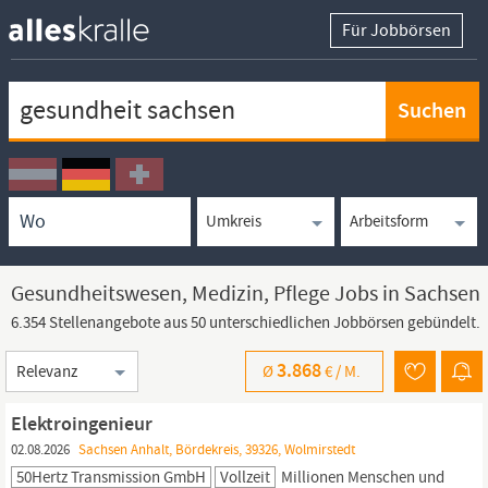
Für Jobbörsen
Keywortsuche
Ortssuche
Umkreissuche
Arbeitsform
Gesundheitswesen, Medizin, Pflege Jobs in Sachsen
6.354 Stellenangebote aus 50 unterschiedlichen Jobbörsen gebündelt.
Sortierung
3.868
Ø
€ /
M.
Elektroingenieur
02.08.2026
Sachsen Anhalt, Bördekreis, 39326, Wolmirstedt
50Hertz Transmission GmbH
Vollzeit
Millionen Menschen und