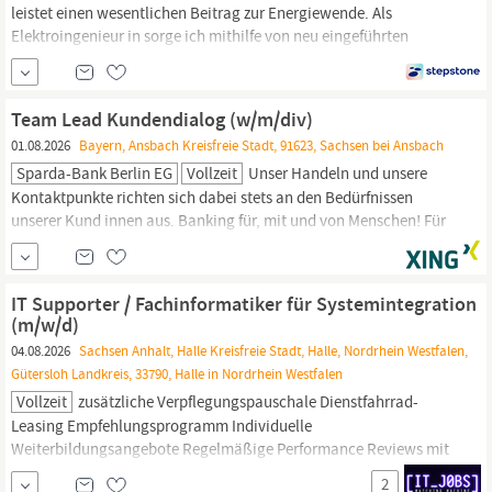
leistet einen wesentlichen Beitrag zur Energiewende. Als
Elektroingenieur in sorge ich mithilfe von neu eingeführten
Wartungskonzepten für eine uneingeschränkte
Funktionsbereitschaft aller primärtechnischen Komponenten,
insbesondere von Umspannwerken und Konvertern, im
Team Lead Kundendialog (w/m/div)
Netzgebiet des Regionalzentrums West in
Sachsen-Anhalt
und
01.08.2026
Bayern, Ansbach Kreisfreie Stadt, 91623, Sachsen bei Ansbach
im...
Sparda-Bank Berlin EG
Vollzeit
Unser Handeln und unsere
Kontaktpunkte richten sich dabei stets an den Bedürfnissen
unserer Kund innen aus. Banking für, mit und von Menschen! Für
unseren Bereich Vertrieb suchen wir dich als Team Lead
Kundendialog (w/m/div) Berlin / Brandenburg,
Sachsen,
Sachsen-Anhalt
| Vollzeit Hier darfst du dich austoben: Fachliche
IT Supporter / Fachinformatiker für Systemintegration
Führung: In...
(m/w/d)
04.08.2026
Sachsen Anhalt, Halle Kreisfreie Stadt, Halle, Nordrhein Westfalen,
Gütersloh Landkreis, 33790, Halle in Nordrhein Westfalen
Vollzeit
zusätzliche Verpflegungspauschale Dienstfahrrad-
Leasing Empfehlungsprogramm Individuelle
Weiterbildungsangebote Regelmäßige Performance Reviews mit
Möglichkeit zur Gehaltsoptimierung Work-Life-Portal mit Sport-
2