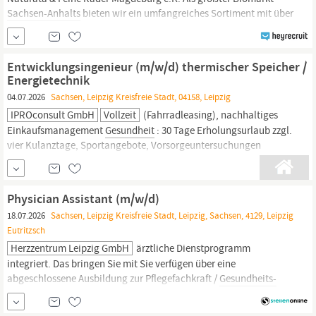
Sachsen-Anhalts
bieten wir ein umfangreiches Sortiment mit über
8.000 Bio-Produkten. In unserem hauseigenen Bio-Bistro
bekochen wir täglich unsere Gäste mit einer kleinen Auswahl an
frisch zubereiteten Mittagsmahlzeiten. Als zertifizierter Bio-
Entwicklungsingenieur (m/w/d) thermischer Speicher /
Caterer beliefern wir Kitas, Firmen und...
Energietechnik
04.07.2026
Sachsen, Leipzig Kreisfreie Stadt, 04158, Leipzig
IPROconsult GmbH
Vollzeit
(Fahrradleasing), nachhaltiges
Einkaufsmanagement
Gesundheit
: 30 Tage Erholungsurlaub zzgl.
vier Kulanztage, Sportangebote, Vorsorgeuntersuchungen
Gemeinschaft : mehrmals jährlich;stattfindende Firmenevents,
individuelle Team-Ausflüge, Seniorenfeiern für unsere ehemaligen
Kolleginnen und Kollegen Moderne Arbeitsbedingungen :
Physician Assistant (m/w/d)
18.07.2026
Sachsen, Leipzig Kreisfreie Stadt, Leipzig, Sachsen, 4129, Leipzig
Eutritzsch
Herzzentrum Leipzig GmbH
ärztliche Dienstprogramm
integriert. Das bringen Sie mit Sie verfügen über eine
abgeschlossene Ausbildung zur Pflegefachkraft /
Gesundheits-
und Krankenpfleger (m/w/d) und bringen ein abgeschlossenes
Studium zum Physician Assistant (m/w/d) bzw. Arztassistent