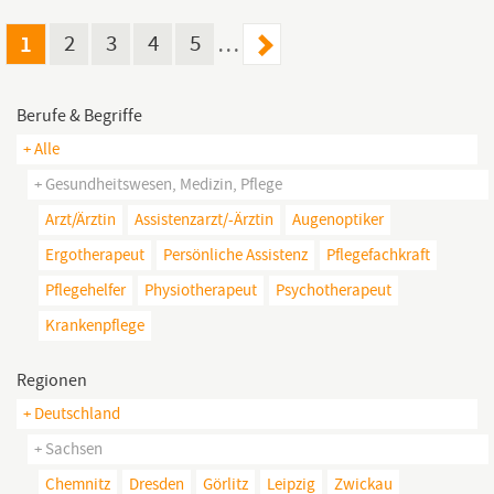
(m/w/d) mit oder befinden sich in einem fortgeschrittenen
Stadium des
1
2
3
4
5
…
Berufe & Begriffe
+ Alle
+ Gesundheitswesen, Medizin, Pflege
Arzt/ärztin
Assistenzarzt/-Ärztin
Augenoptiker
Ergotherapeut
Persönliche Assistenz
Pflegefachkraft
Pflegehelfer
Physiotherapeut
Psychotherapeut
Krankenpflege
Regionen
+ Deutschland
+ Sachsen
Chemnitz
Dresden
Görlitz
Leipzig
Zwickau