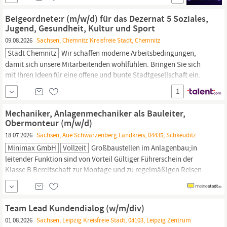
und
Gesundheitsangeboten
Wenn du ein Teil unseres
Unternehmens werden möchtest, sende uns deine Bewerbung!
Beigeordnete:r (m/w/d) für das Dezernat 5 Soziales,
Jugend, Gesundheit, Kultur und Sport
09.08.2026
Sachsen, Chemnitz Kreisfreie Stadt, Chemnitz
Stadt Chemnitz
Wir schaffen moderne Arbeitsbedingungen,
damit sich unsere Mitarbeitenden wohlfühlen. Bringen Sie sich
mit Ihren Ideen für eine offene und bunte Stadtgesellschaft ein.
Wir suchen eine:n: BEIGEORDNETE:N (M/W/D) FÜR DAS
1
DEZERNAT 5 SOZIALES, JUGEND,
GESUNDHEIT,
KULTUR UND
SPORT Dezernat 5 Soziales, Jugend,
Gesundheit,
Kultur und
Mechaniker, Anlagenmechaniker als Bauleiter,
Sport...
Obermonteur (m/w/d)
18.07.2026
Sachsen, Aue Schwarzenberg Landkreis, 04435, Schkeuditz
Minimax GmbH
Vollzeit
Großbaustellen im Anlagenbau;in
leitender Funktion sind von Vorteil Gültiger Führerschein der
Klasse B Bereitschaft zur Montage und zu regelmäßigen Reisen
inklusive Übernachtungen innerhalb der Region
Sachsen,
Sachsen-Anhalt
und Thüringen Sie sind eine offene und
umsetzungsstarke Persönlichkeit mit einem klaren und
Team Lead Kundendialog (w/m/div)
kooperativen...
01.08.2026
Sachsen, Leipzig Kreisfreie Stadt, 04103, Leipzig Zentrum