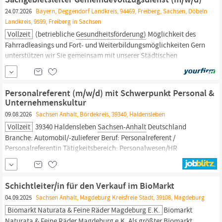
24.07.2026
Bayern, Deggendorf Landkreis, 94469, Freiberg, Sachsen, Döbeln
Landkreis, 9599, Freiberg in Sachsen
Vollzeit
(betriebliche
Gesundheitsförderung)
Möglichkeit des
Fahrradleasings und Fort- und Weiterbildungsmöglichkeiten Gern
unterstützen wir Sie gemeinsam mit unserer Städtischen
Wohnungsgesellschaft bei der Wohnungssuche. DAS BRINGEN
SIE MIT Abschluss als Dipl.-Verwaltungswirt (FH) bzw. Bachlor of
Laws (LL. B.), als Verwaltungsfachwirt, eine vergleichbare...
Personalreferent (m/w/d) mit Schwerpunkt Personal &
Unternehmenskultur
09.08.2026
Sachsen Anhalt, Bördekreis, 39340, Haldensleben
Vollzeit
39340 Haldensleben
Sachsen-Anhalt
Deutschland
Branche: Automobil/-zulieferer Beruf: Personalreferent /
Personalreferentin Tätigkeitsbereich: Personalwesen/HR
Vertragsart: Festanstellung Befristung: unbefristet
Referenznummer: indeet3853 Diese Stellenanzeige an eine E-Mail-
Adresse schicken, um sie zu Teilen oder um sich später zu
Schichtleiter/in für den Verkauf im BioMarkt
Bewerben.
04.09.2025
Sachsen Anhalt, Magdeburg Kreisfreie Stadt, 39108, Magdeburg
Biomarkt Naturata & Feine Räder Magdeburg E.K.
Biomarkt
Naturata & Feine Räder Magdeburg e.K. Als größter Biomarkt