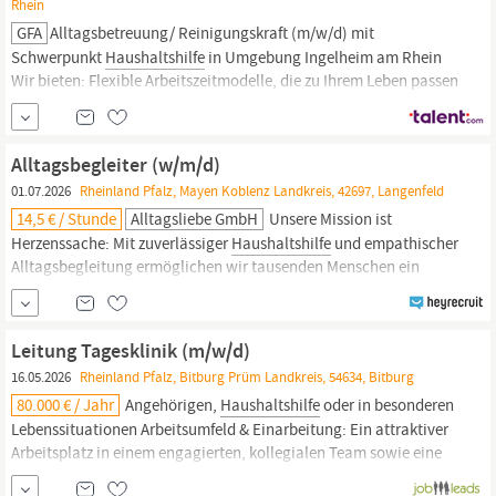
Rhein
GFA
Alltagsbetreuung/ Reinigungskraft (m/w/d) mit
Schwerpunkt
Haushaltshilfe
in Umgebung Ingelheim am Rhein
Wir bieten: Flexible Arbeitszeitmodelle, die zu Ihrem Leben passen
– ob Minijob oder Teilzeit Wertschätzung, die wächst: Ihre
Vergütung steigt mit zunehmender Betriebszugehörigkeit
Eigenverantwortliches Arbeiten direkt bei den Kunden vor Ort
Alltagsbegleiter (w/m/d)
Eine...
01.07.2026
Rheinland Pfalz, Mayen Koblenz Landkreis, 42697, Langenfeld
14,5 € / Stunde
Alltagsliebe GmbH
Unsere Mission ist
Herzenssache: Mit zuverlässiger
Haushaltshilfe
und empathischer
Alltagsbegleitung ermöglichen wir tausenden Menschen ein
selbstbestimmtes Leben zu Hause. Wir legen großen Wert auf
Respekt, Kommunikation und Zuverlässigkeit. Als modernes
Unternehmen mit klaren Werten und nachhaltigem Wachstum
Leitung Tagesklinik (m/w/d)
sind wir aktuell in
16.05.2026
Rheinland Pfalz, Bitburg Prüm Landkreis, 54634, Bitburg
80.000 € / Jahr
Angehörigen,
Haushaltshilfe
oder in besonderen
Lebenssituationen Arbeitsumfeld & Einarbeitung: Ein attraktiver
Arbeitsplatz in einem engagierten, kollegialen Team sowie eine
strukturierte Einarbeitung durch erfahrene Kolleginnen und