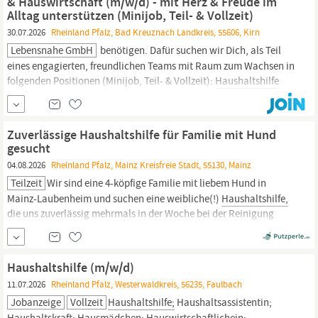
& Hauswirtschaft (m/w/d) - mit Herz & Freude im
Alltag unterstützen (Minijob, Teil- & Vollzeit)
30.07.2026
Rheinland Pfalz, Bad Kreuznach Landkreis, 55606, Kirn
Lebensnahe GmbH
benötigen. Dafür suchen wir Dich, als Teil
eines engagierten, freundlichen Teams mit Raum zum Wachsen in
folgenden Positionen (Minijob, Teil- & Vollzeit):
Haushaltshilfe
(m/w/d) - wir bilden dich hausintern für diese Tätigkeit weiter.
Betreuungskraft & Hauswirtschaft (m/w/d) - für qualifizierte
Fachkräfte Aufgaben Wenn eine
Zuverlässige Haushaltshilfe für Familie mit Hund
gesucht
04.08.2026
Rheinland Pfalz, Mainz Kreisfreie Stadt, 55130, Mainz
Teilzeit
Wir sind eine 4-köpfige Familie mit liebem Hund in
Mainz-Laubenheim und suchen eine weibliche(!)
Haushaltshilfe,
die uns zuverlässig mehrmals in der Woche bei der Reinigung
unterstützt. Wir suchen jemanden, der uns über die allgemeine
Grundreinigung hinaus hilft und auch in allen Ecken und unterm
Bett sauber macht, alle Türen abwischt, den Müll...
Haushaltshilfe (m/w/d)
11.07.2026
Rheinland Pfalz, Westerwaldkreis, 56235, Faulbach
Jobanzeige
Vollzeit
Haushaltshilfe;
Haushaltsassistentin;
Haushaltskraft; Hausmädchen; Hauswirtschaftlichein;