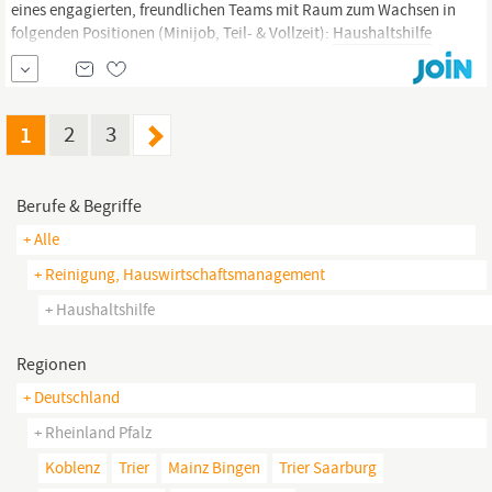
eines engagierten, freundlichen Teams mit Raum zum Wachsen in
folgenden Positionen (Minijob, Teil- & Vollzeit):
Haushaltshilfe
(m/w/d) - wir bilden dich hausintern für diese Tätigkeit weiter.
Betreuungskraft & Hauswirtschaft (m/w/d) - für qualifizierte
Fachkräfte Aufgaben Wenn eine
1
2
3
Berufe & Begriffe
+ Alle
+ Reinigung, Hauswirtschaftsmanagement
+ Haushaltshilfe
Regionen
+ Deutschland
+ Rheinland Pfalz
Koblenz
Trier
Mainz Bingen
Trier Saarburg