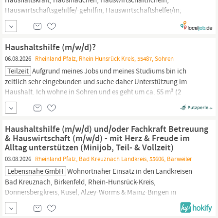
Hauswirtschaftsgehilfe/-gehilfin; Hauswirtschaftshelfer/in;
Hauswirtschaftshilfskraft; Hauswirtschaftskraft;
Hauswirtschaftsmitarbeiter/in; Housekeeping-Mitarbeiter/in
Haushaltsführung
Haushaltshilfe (m/w/d)?
06.08.2026
Rheinland Pfalz, Rhein Hunsrück Kreis, 55487, Sohren
Teilzeit
Aufgrund meines Jobs und meines Studiums bin ich
zeitlich sehr eingebunden und suche daher Unterstützung im
Haushalt. Ich wohne in Sohren und es geht um ca. 55 m² (2
Zimmer). Ich suche eine zuverlässige Reinigungskraft, die
gelegentlich die grundlegenden Arbeiten wie Staubsaugen,
Wischen und Badreinigung übernimmt. Gelegentlich fallen
Haushaltshilfe (m/w/d) und/oder Fachkraft Betreuung
darüber hinaus weitere Aufgaben an,...
& Hauswirtschaft (m/w/d) - mit Herz & Freude im
Alltag unterstützen (Minijob, Teil- & Vollzeit)
03.08.2026
Rheinland Pfalz, Bad Kreuznach Landkreis, 55606, Bärweiler
Lebensnahe GmbH
Wohnortnaher Einsatz in den Landkreisen
Bad Kreuznach, Birkenfeld, Rhein-Hunsrück-Kreis,
Donnersbergkreis, Kusel, Alzey-Worms & Mainz-Bingen in
VollzeitMinijob Bei LEBENSNAHE GmbH arbeitest Du mit Sinn
und Herz. Als familiengeführtes Unternehmen begleiten wir