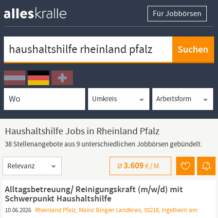
Für Jobbörsen
Keywortsuche
Ortssuche
Umkreissuche
Arbeitsform
Haushaltshilfe Jobs in Rheinland Pfalz
38 Stellenangebote aus 9 unterschiedlichen Jobbörsen gebündelt.
Sortierung
3.609
Ø
€ /
M.
Alltagsbetreuung/ Reinigungskraft (m/w/d) mit
Schwerpunkt Haushaltshilfe
10.06.2026
Rheinland Pfalz, Mainz Bingen Landkreis, 55218, Ingelheim am