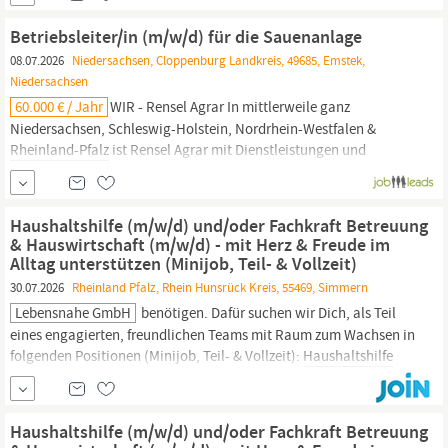
Kollegen auf Augenhöhe Entwicklung & Perspektiven: Vielseitige
Fort- und Weiterbildungsmöglichkeiten zur...
Betriebsleiter/in (m/w/d) für die Sauenanlage
08.07.2026
Niedersachsen, Cloppenburg Landkreis, 49685, Emstek,
Niedersachsen
60.000 € / Jahr
WIR - Rensel Agrar In mittlerweile ganz
Niedersachsen, Schleswig-Holstein, Nordrhein-Westfalen &
Rheinland-Pfalz
ist Rensel Agrar mit Dienstleistungen und
Produkten für landwirtschaftliche Unternehmen unterwegs.
Dabei greifen wir auf unser Wissen aus über 60 Jahren zurück. Ob
mit der Betriebs- und
Haushaltshilfe
oder dem Aufrauen...
Haushaltshilfe (m/w/d) und/oder Fachkraft Betreuung
& Hauswirtschaft (m/w/d) - mit Herz & Freude im
Alltag unterstützen (Minijob, Teil- & Vollzeit)
30.07.2026
Rheinland Pfalz, Rhein Hunsrück Kreis, 55469, Simmern
Lebensnahe GmbH
benötigen. Dafür suchen wir Dich, als Teil
eines engagierten, freundlichen Teams mit Raum zum Wachsen in
folgenden Positionen (Minijob, Teil- & Vollzeit):
Haushaltshilfe
(m/w/d) - wir bilden dich hausintern für diese Tätigkeit weiter.
Betreuungskraft & Hauswirtschaft (m/w/d) - für qualifizierte
Fachkräfte Aufgaben Wenn eine
Haushaltshilfe (m/w/d) und/oder Fachkraft Betreuung