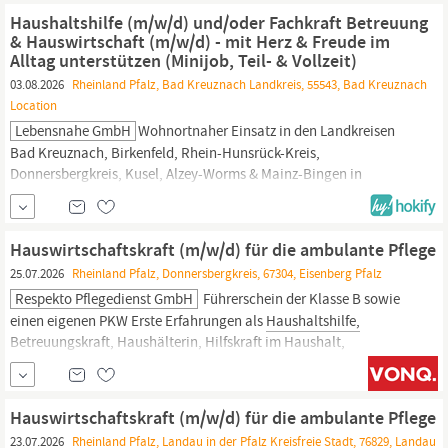
pflegebedürftige Menschen, Familien, Schwangere und Erkrankte
Haushaltshilfe (m/w/d) und/oder Fachkraft Betreuung
in herausfordernden Lebenssituationen. Unser...
& Hauswirtschaft (m/w/d) - mit Herz & Freude im
Alltag unterstützen (Minijob, Teil- & Vollzeit)
03.08.2026
Rheinland Pfalz, Bad Kreuznach Landkreis, 55543, Bad Kreuznach
Location
Lebensnahe GmbH
Wohnortnaher Einsatz in den Landkreisen
Bad Kreuznach, Birkenfeld, Rhein-Hunsrück-Kreis,
Donnersbergkreis, Kusel, Alzey-Worms & Mainz-Bingen in
VollzeitMinijob Bei LEBENSNAHE GmbH arbeitest Du mit Sinn
und Herz. Als familiengeführtes Unternehmen begleiten wir
pflegebedürftige Menschen, Familien, Schwangere und Erkrankte
Hauswirtschaftskraft (m/w/d) für die ambulante Pflege
in herausfordernden Lebenssituationen. Unser...
25.07.2026
Rheinland Pfalz, Donnersbergkreis, 67304, Eisenberg Pfalz
Respekto Pflegedienst GmbH
Führerschein der Klasse B sowie
einen eigenen PKW Erste Erfahrungen als
Haushaltshilfe,
Betreuungskraft, Haushälterin, Hilfskraft im Haushalt,
Reinigungskraft, Alltagshelfer oder Alltagsbegleiter (m/w/d) sind
von Vorteil – aber kein Muss Du hast Freude am Umgang mit
älteren und pflegebedürftigen Menschen und begegnest ihnen mit
Hauswirtschaftskraft (m/w/d) für die ambulante Pflege
Respekt und Herzlichkeit
23.07.2026
Rheinland Pfalz, Landau in der Pfalz Kreisfreie Stadt, 76829, Landau