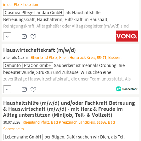
in der Pfalz Location
Cosmea Pflege Landau GmbH
als
Haushaltshilfe,
Betreuungskraft, Haushälterin, Hilfskraft im Haushalt,
Reinigungskraft, Alltagshelfer oder Alltagsbegleiter (m/w/d) sind
wünschenswert Du bist Hausfrau oder Hausmann und willst
beruflich neu durchstarten Du hast Freude am Umgang mit
älteren und pflegebedürftigen Menschen Humor ist für dich kein
Hauswirtschaftskraft (m/w/d)
Fremdwort Was wir bieten Sicherer...
älter als 1 Jahr
Rheinland Pfalz, Rhein Hunsrück Kreis, 55471, Biebern
Omunto | PräCon GmbH
Sauberkeit ist mehr als Ordnung. Sie
bedeutet Würde, Struktur und Zuhause. Wir suchen eine
zuverlässige Hauswirtschaftskraft, die unser Team unterstützt. Als
Hauswirtschaftskraft bist du für die Reinigung und die allgemeine
Haushaltshilfe
zuständig. Du arbeitest in einem dynamischen
Umfeld und trägst maßgeblich zur Wohlfühlatmosphäre unserer
Haushaltshilfe (m/w/d) und/oder Fachkraft Betreuung
Bewohner...
& Hauswirtschaft (m/w/d) - mit Herz & Freude im
Alltag unterstützen (Minijob, Teil- & Vollzeit)
30.07.2026
Rheinland Pfalz, Bad Kreuznach Landkreis, 55566, Bad
Sobernheim
Lebensnahe GmbH
benötigen. Dafür suchen wir Dich, als Teil