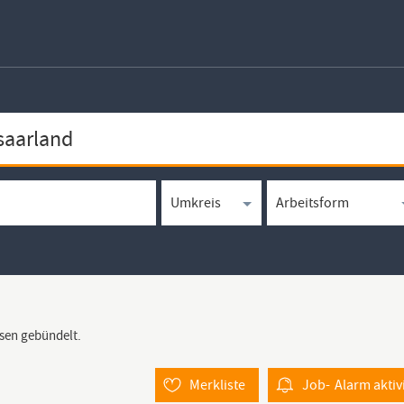
rsen gebündelt.
Merkliste
Job-
Alarm
aktiv