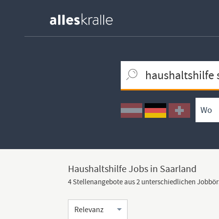
Keywortsuche
Ortssuche
Umkreissuche
Arbeitsform
Haushaltshilfe Jobs in Saarland
4 Stellenangebote aus 2 unterschiedlichen Jobbö
Sortierung