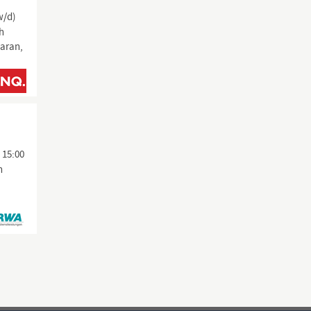
w/d)
ch
daran,
 15:00
n