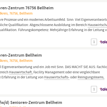
oren-Zentrum 76756 Bellheim
kreis, 76756, Bellheim
re Prozesse und ein modernes Arbeitsumfeld. Sinn: Viel Eigenverantwor
liche Qualifikation: Abgeschlossene Ausbildung im Bereich
Hauswirtscha
ualifikation. Führungskompetenz: Mehrjährige Erfahrung in der Leitung 
1
oren-Zentrum Bellheim
kreis, 76756, Bellheim
l Eigenverantwortung und ein Job mit Sinn. DAS MACHT SIE AUS: Fachli
ereich
Hauswirtschaft,
Facility Management oder eine vergleichbare
 Erfahrung in der Leitung von
Hauswirtschafts-
oder
Reinigungsteams,
1
m/w/d) Senioren-Zentrum Bellheim