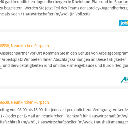
e 40 gastfreundlichen Jugendherbergen in Rheinland-Pfalz und im
Saarlan
u begeistern. Werden Sie jetzt Teil des Teams der Loreley-Jugendherberg
he als Koch /
Hauswirtschafter
(m/w/d) (in Vollzeit)
66538, Neunkirchen Furpach
Ansprechpartner vor Ort Kommen Sie in den Genuss von Arbeitgeberprä
rbeitsplatz Wir bieten Ihnen Abschlagszahlungen an Diese Tätigkeiten
s-
und Servicetätigkeiten rund um das Firmengebäude und Büro Erledig
66538, Neunkirchen Furpach
eitag von 08:00 bis 15:00 Uhr jederzeit persönlich zur Verfügung. Außerd
 61 - 0 oder per E-Mail an neunkirchen, Fachkraft für
Hauswirtschaft
(m/w/
tsfachkraft
(m/w/d),
Hauswirtschaftshelfer
(m/w/d), Haushaltsmanage