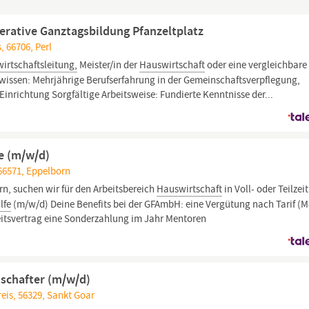
erative Ganztagsbildung Pfanzeltplatz
 66706, Perl
irtschaftsleitung,
Meister/in der
Hauswirtschaft
oder eine vergleichbare
issen: Mehrjährige Berufserfahrung in der Gemeinschaftsverpflegung,
 Einrichtung Sorgfältige Arbeitsweise: Fundierte Kenntnisse der...
fe (m/w/d)
66571, Eppelborn
rn, suchen wir für den Arbeitsbereich
Hauswirtschaft
in Voll- oder Teilzei
lfe
(m/w/d) Deine Benefits bei der GFAmbH: eine Vergütung nach Tarif (
beitsvertrag eine Sonderzahlung im Jahr Mentoren
tschafter (m/w/d)
eis, 56329, Sankt Goar