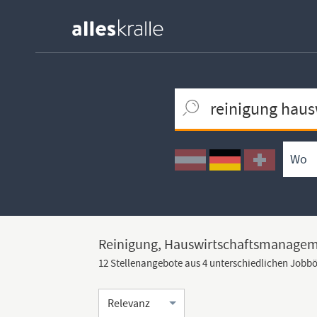
Keywortsuche
Ortssuche
Umkreissuche
Arbeitsform
Reinigung, Hauswirtschaftsmanagem
12 Stellenangebote aus 4 unterschiedlichen Jobb
Sortierung