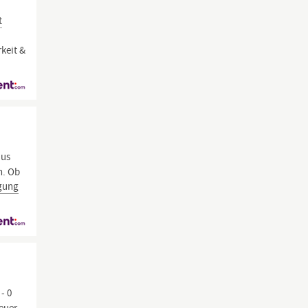
t
rkeit &
aus
n. Ob
gung
- 0