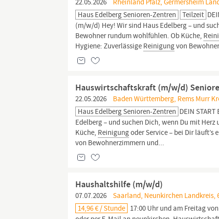
22.05.2026
Rheinland Pfalz, Germersheim Land
Haus Edelberg Senioren-Zentren
Teilzeit
DEI
(m/w/d) Hey! Wir sind Haus Edelberg – und such
Bewohner rundum wohlfühlen. Ob Küche,
Rein
Hygiene: Zuverlässige
Reinigung
von Bewohner
Hauswirtschaftskraft (m/w/d) Senio
22.05.2026
Baden Württemberg, Rems Murr Kre
Haus Edelberg Senioren-Zentren
DEIN START 
Edelberg – und suchen Dich, wenn Du mit Herz 
Küche,
Reinigung
oder Service – bei Dir läuft’
von Bewohnerzimmern und...
Haushaltshilfe (m/w/d)
07.07.2026
Saarland, Neunkirchen Landkreis, 
14,96 € / Stunde
17:00 Uhr und am Freitag von 08