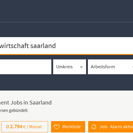
ent Jobs in Saarland
örsen gebündelt.
2.794
Ø
€ /
Monat
Merkliste
Job-
Alarm
aktiv