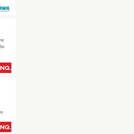
ne
für
u
en