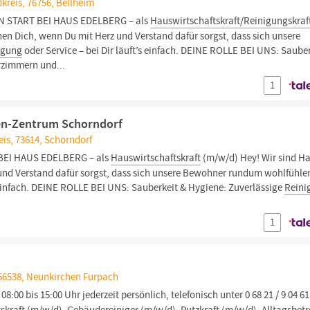
kreis, 76756, Bellheim
N START BEI HAUS EDELBERG – als
Hauswirtschaftskraft/Reinigungskraf
en Dich, wenn Du mit Herz und Verstand dafür sorgst, dass sich unsere
igung
oder Service – bei Dir läuft’s einfach. DEINE ROLLE BEI UNS: Saube
zimmern und...
1
ren-Zentrum Schorndorf
is, 73614, Schorndorf
BEI HAUS EDELBERG – als
Hauswirtschaftskraft
(m/w/d) Hey! Wir sind H
und Verstand dafür sorgst, dass sich unsere Bewohner rundum wohlfühle
s einfach. DEINE ROLLE BEI UNS: Sauberkeit & Hygiene: Zuverlässige
Reini
1
66538, Neunkirchen Furpach
:00 bis 15:00 Uhr jederzeit persönlich, telefonisch unter 0 68 21 / 9 04 61 