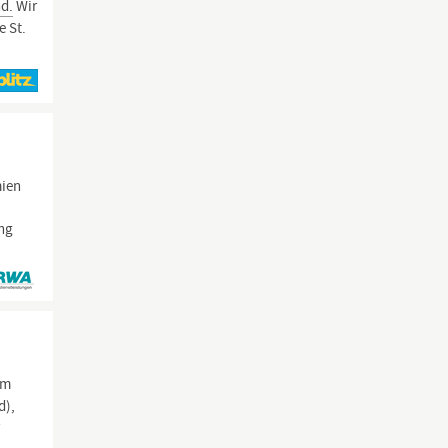
d.
Wir
e St.
mien
ung
em
d),
r