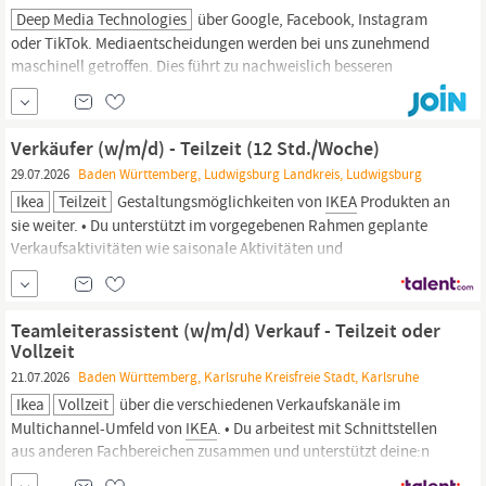
Deep Media Technologies
über Google, Facebook, Instagram
oder TikTok. Mediaentscheidungen werden bei uns zunehmend
maschinell getroffen. Dies führt zu nachweislich besseren
Leistungswerten. Zu unseren Kund:innen zählen beispielsweise
die comdirect und Commerzbank,
IKEA
, Telekom und Hamilton
als Teil der Swatch Gruppe. Unser Gründer:innenteam hat bereits
Verkäufer (w/m/d) - Teilzeit (12 Std./Woche)
mehrere...
29.07.2026
Baden Württemberg, Ludwigsburg Landkreis, Ludwigsburg
Ikea
Teilzeit
Gestaltungsmöglichkeiten von
IKEA
Produkten an
sie weiter. • Du unterstützt im vorgegebenen Rahmen geplante
Verkaufsaktivitäten wie saisonale Aktivitäten und
Sortimentswechsel. • Alle im Einrichtungshaus verfügbaren
Serviceleistungen sind dir vertraut. Bewirb dich jetzt Bewirb dich
online auf die Stellenausschreibung mit deinen
Teamleiterassistent (w/m/d) Verkauf - Teilzeit oder
Bewerbungsunterlagen.
Vollzeit
21.07.2026
Baden Württemberg, Karlsruhe Kreisfreie Stadt, Karlsruhe
Ikea
Vollzeit
über die verschiedenen Verkaufskanäle im
Multichannel-Umfeld von
IKEA
. • Du arbeitest mit Schnittstellen
aus anderen Fachbereichen zusammen und unterstützt deine:n
Teamleiter:in bei der aktiven Verkaufssteuerung z.B. bei