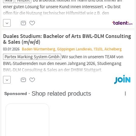
einer guten Lösung für unsere Kund:innen interessiert. • Du bist
offen für die Nutzung technischer Hilfsmittel wie z.B. den
Computer. • Idealerweise besitzt du einen Staplerschein.
Alternativ bieten wir dir die Möglichkeit, bei
IKEA
einen
Staplerschein (FFZ) zu machen. So gestaltet sich dein Tag bei uns
Duales Studium: Bachelor of Arts BWL-DLM Consulting
& Sales (m/w/d)
03.07.2026
Baden Württemberg, Göppingen Landkreis, 73101, Aichelberg
Partex Marking System Gmbh
Wir suchen in unserem TEAM von
BWL-Studierenden nun den neuen Jahrgang 2026, Studiengang
BWL-DLM Consulting & Sales an der DHBW Stuttgart.
Studienbeginn ist der 1.10.2026, das duale Studium mit 6
Praxiphasen und 6 Theoriepahsen dauert 3 Jahre. PARTEX ist in
Kürze neben
IKEA
dein zweites schwedisches
Lieblingsunternehmen. Standort: Aichelberg, für...