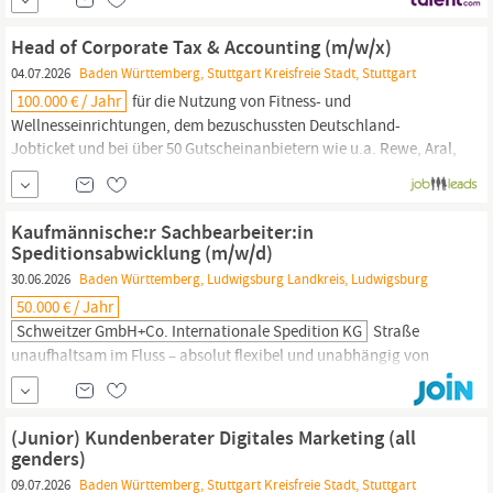
Serviceleistungen sind dir vertraut. Bewirb dich jetzt Bewirb dich
online auf die Stellenausschreibung mit deinen
Head of Corporate Tax & Accounting (m/w/x)
Bewerbungsunterlagen.
04.07.2026
Baden Württemberg, Stuttgart Kreisfreie Stadt, Stuttgart
100.000 € / Jahr
für die Nutzung von Fitness- und
Wellnesseinrichtungen, dem bezuschussten Deutschland-
Jobticket und bei über 50 Gutscheinanbietern wie u.a. Rewe, Aral,
Ikea
oder Thalia. Außerdem kannst du dir über das Portal ein
Fahrrad zu attraktiven Preisen leasen Wir leben unsere Werte und
sind stolz darauf – Wir vor Ich und Wir schaffen Vertrauen sind
Kaufmännische:r Sachbearbeiter:in
zwei unserer...
Speditionsabwicklung (m/w/d)
30.06.2026
Baden Württemberg, Ludwigsburg Landkreis, Ludwigsburg
50.000 € / Jahr
Schweitzer GmbH+Co. Internationale Spedition KG
Straße
unaufhaltsam im Fluss – absolut flexibel und unabhängig von
starren Netzwerken. Wir vereinen 60 Jahre erfolgreiche
Familiengeschichte mit moderner Dynamik und einem Team aus
leidenschaftlichen Profis, von denen viele seit Jahrzehnten bei
(Junior) Kundenberater Digitales Marketing (all
uns an Bord sind. Kurz: Tief verwurzelt in
Baden-Württemberg,
zu
genders)
Hause in ganz Europa.
09.07.2026
Baden Württemberg, Stuttgart Kreisfreie Stadt, Stuttgart