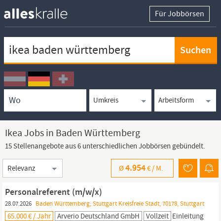
Für Jobbörsen
Keywortsuche
Ortssuche
Umkreissuche
Arbeitsform
Ikea Jobs in Baden Württemberg
15 Stellenangebote aus 6 unterschiedlichen Jobbörsen gebündelt.
Sortierung
4.954
Ø
€ /
M.
Personalreferent (m/w/x)
28.07.2026
Baden Württemberg, Stuttgart Kreisfreie Stadt, 70178, Stuttgart
65.000 € / Jahr
Arverio Deutschland GmbH
Vollzeit
Einleitung