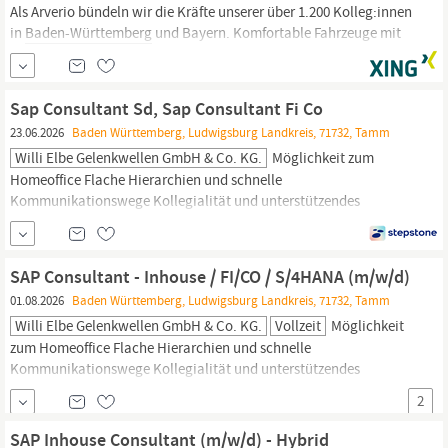
Als Arverio bündeln wir die Kräfte unserer über 1.200 Kolleg:innen
in
Baden-Württemberg
und Bayern. Komfortable Fahrzeuge mit
Wohlfühlfaktor sowie ein hoher Anspruch an Sicherheit und
Pünktlichkeit bilden dabei die Grundlagen – wir wollen die beste
Wahl für Fahrgäste und Mitarbeitenden sein. Angetrieben von
Sap Consultant Sd, Sap Consultant Fi Co
unserer Begeisterung, ist es unser...
23.06.2026
Baden Württemberg, Ludwigsburg Landkreis, 71732, Tamm
Willi Elbe Gelenkwellen GmbH & Co. KG.
Möglichkeit zum
Homeoffice Flache Hierarchien und schnelle
Kommunikationswege Kollegialität und unterstützendes
Betriebsklima in einem großartigen Team Agiles und
dynamisches Arbeitsumfeld mit Entwicklungsmöglichkeiten
Attraktiver Standort in direkter Nähe zur Autobahn sowie zum
SAP Consultant - Inhouse / FI/CO / S/4HANA (m/w/d)
Breuningerland Ludwigsburg und
IKEA
Moderne Arbeitsorte
01.08.2026
Baden Württemberg, Ludwigsburg Landkreis, 71732, Tamm
und...
Willi Elbe Gelenkwellen GmbH & Co. KG.
Vollzeit
Möglichkeit
zum Homeoffice Flache Hierarchien und schnelle
Kommunikationswege Kollegialität und unterstützendes
Betriebsklima in einem großartigen Team Agiles und
2
dynamisches Arbeitsumfeld mit Entwicklungsmöglichkeiten
Attraktiver Standort in direkter Nähe zur Autobahn sowie zum
SAP Inhouse Consultant (m/w/d) - Hybrid