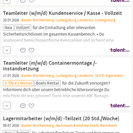
Verkaufsaktivitäten, Sortimentswechseln und der Umsetzung
eurer Ziele. • Du sorgst gemeinsam mit dem Team
Teamleiter (w/m/d) Kundenservice / Kasse - Vollzeit
20.07.2026
Baden Württemberg, Ludwigsburg Landkreis, Ludwigsburg
Ikea
Vollzeit
für die Einhaltung aller relevanten
Sicherheitsrichtlinien im gesamten Kassenbereich. • Du
analysierst bereichsspezifische Kennzahlen und sicherst eine
effektive Personalplanung. • Du unterstützt die Aus- und
Weiterbildung deiner Mitarbeiter:innen und motivierst sie, den
Serviceanspruch zu leben, den Kund:innen an
IKEA
lieben.
Teamleiter (m/w/d) Containermontage /-
instandsetzung
17.07.2026
Baden Württemberg, Ludwigsburg Landkreis, 74379, Ingersheim
3.700 € / Monat
Boels Rental
für die Zukunft vorsorgen?
Informiere dich über unsere betriebliche Altersvorsorge Du
möchtest dir was gönnen? Dann löse unseren 40€-Bonago-
Einkaufsgutschein bei
Ikea
, Media Markt, Saturn und vielen
weiteren Geschäften ein Du brauchst Unterstützung in deinem
Bauprojekt? Dann miete Geräte bei Boels zu
Lagermitarbeiter (w/m/d) -Teilzeit (20 Std./Woche)
Mitarbeiterkonditionen von bis zu 75%
09.07.2026
Baden Württemberg, Mannheim Kreisfreie Stadt, Mannheim
Ikea
Teilzeit
Du arbeitest flexibel im Team und bist immer an