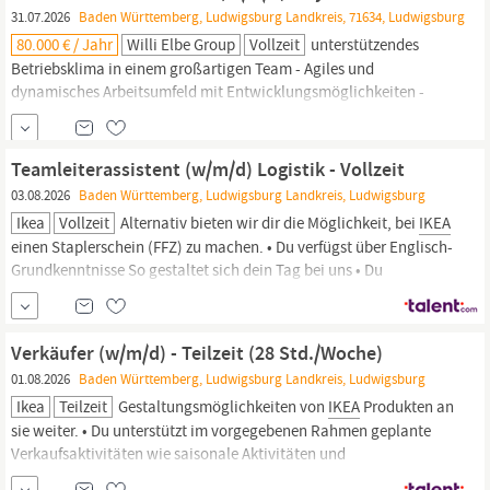
Breuningerland Ludwigsburg und
IKEA
Moderne Arbeitsorte
31.07.2026
Baden Württemberg, Ludwigsburg Landkreis, 71634, Ludwigsburg
und...
80.000 € / Jahr
Willi Elbe Group
Vollzeit
unterstützendes
Betriebsklima in einem großartigen Team - Agiles und
dynamisches Arbeitsumfeld mit Entwicklungsmöglichkeiten -
Attraktiver Standort in direkter Nähe zur Autobahn sowie zum
Breuningerland Ludwigsburg und
IKEA
- Betriebliche
Altersvorsorge und Gesundheitsprogramme - Fahrrad-Leasing -
Teamleiterassistent (w/m/d) Logistik - Vollzeit
Zuschuss zu Altersvorsorgewirksamen Leistungen (AVWL)
03.08.2026
Baden Württemberg, Ludwigsburg Landkreis, Ludwigsburg
Ikea
Vollzeit
Alternativ bieten wir dir die Möglichkeit, bei
IKEA
einen Staplerschein (FFZ) zu machen. • Du verfügst über Englisch-
Grundkenntnisse So gestaltet sich dein Tag bei uns • Du
unterstützt deine:n Teamleiter:in bei der Koordinierung und
Optimierung der verschiedenen Bereiche: Von der
Warenentladung, Warenversorgung bis hin zur
Verkäufer (w/m/d) - Teilzeit (28 Std./Woche)
Kommissionierung. •
01.08.2026
Baden Württemberg, Ludwigsburg Landkreis, Ludwigsburg
Ikea
Teilzeit
Gestaltungsmöglichkeiten von
IKEA
Produkten an
sie weiter. • Du unterstützt im vorgegebenen Rahmen geplante
Verkaufsaktivitäten wie saisonale Aktivitäten und
Sortimentswechsel. • Alle im Einrichtungshaus verfügbaren