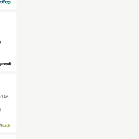
n
r
d bei
i