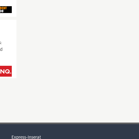
s:
nd
Express-Inserat