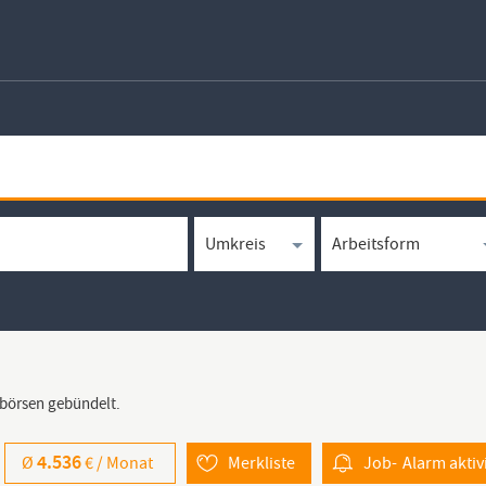
bbörsen gebündelt.
4.536
Ø
€ /
Monat
Merkliste
Job-
Alarm
aktiv