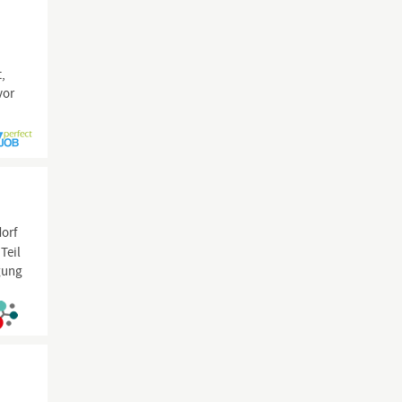
t,
vor
dorf
Teil
gung