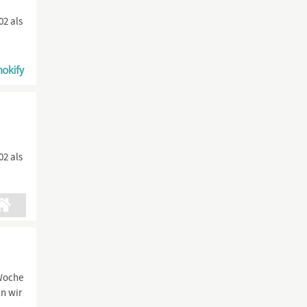
02 als
02 als
/Woche
n wir