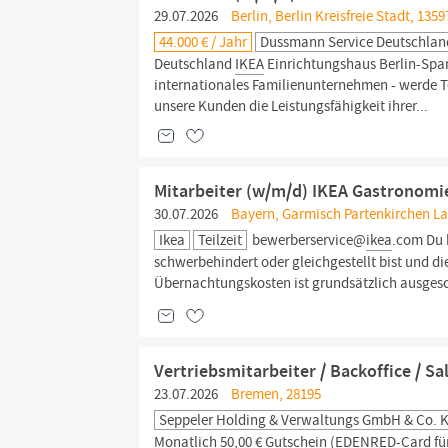
29.07.2026
Berlin, Berlin Kreisfreie Stadt, 135
44.000 € / Jahr
Dussmann Service Deutschla
Deutschland
IKEA
Einrichtungshaus Berlin-Span
internationales Familienunternehmen - werde Te
unsere Kunden die Leistungsfähigkeit ihrer...
Mitarbeiter (w/m/d) IKEA Gastronomie
30.07.2026
Bayern, Garmisch Partenkirchen La
Ikea
Teilzeit
bewerberservice@
ikea
.com Du 
schwerbehindert oder gleichgestellt bist und 
Übernachtungskosten ist grundsätzlich ausgesch
Vertriebsmitarbeiter / Backoffice / S
23.07.2026
Bremen, 28195
Seppeler Holding & Verwaltungs GmbH & Co. 
Monatlich 50,00 € Gutschein (EDENRED-Card für