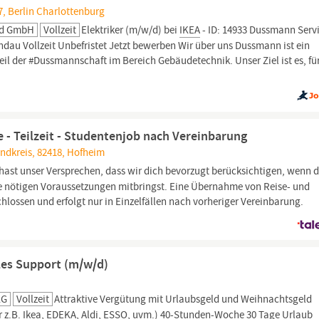
97, Berlin Charlottenburg
nd GmbH
Vollzeit
Elektriker (m/w/d) bei
IKEA
- ID: 14933 Dussmann Serv
dau Vollzeit Unbefristet Jetzt bewerben Wir über uns Dussmann ist ein
il der #Dussmannschaft im Bereich Gebäudetechnik. Unser Ziel ist es, fü
 - Teilzeit - Studentenjob nach Vereinbarung
ndkreis, 82418, Hofheim
hast unser Versprechen, dass wir dich bevorzugt berücksichtigen, wenn 
die nötigen Voraussetzungen mitbringst. Eine Übernahme von Reise- und
lossen und erfolgt nur in Einzelfällen nach vorheriger Vereinbarung.
ales Support (m/w/d)
KG
Vollzeit
Attraktive Vergütung mit Urlaubsgeld und Weihnachtsgeld
 z.B.
Ikea
, EDEKA, Aldi, ESSO, uvm.) 40-Stunden-Woche 30 Tage Urlaub