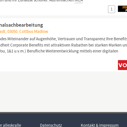
hen und ihr Zuhause schöner. Aus einfachen
IKEA
1
onalsachbearbeitung
tadt, 03050, Cottbus Madlow
des Miteinander auf Augenhöhe, Vertrauen und Transparenz Ihre Benefit
ndheit Corporate Benefits mit attraktiven Rabatten bei starken Marken u
You, 1&1 u.v.m.) Berufliche Weiterentwicklung mittels einer digitalen
r alleskralle
Datenschutz
Kontakt & Impressum