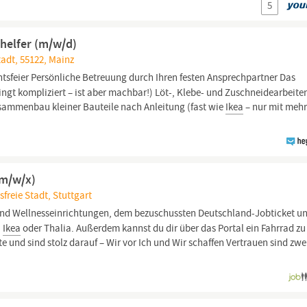
5
helfer (m/w/d)
tadt, 55122, Mainz
sfeier Persönliche Betreuung durch Ihren festen Ansprechpartner Das
ingt kompliziert – ist aber machbar!) Löt-, Klebe- und Zuschneidearbeite
Zusammenbau kleiner Bauteile nach Anleitung (fast wie
Ikea
– nur mit meh
(m/w/x)
freie Stadt, Stuttgart
 und Wellnesseinrichtungen, dem bezuschussten Deutschland-Jobticket un
,
Ikea
oder Thalia. Außerdem kannst du dir über das Portal ein Fahrrad zu
e und sind stolz darauf – Wir vor Ich und Wir schaffen Vertrauen sind zwe