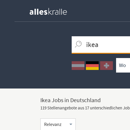
Keywortsuche
Ortssuche
Umkreissuche
Arbeitsform
Ikea Jobs in Deutschland
119 Stellenangebote aus 17 unterschiedlichen Jo
Sortierung