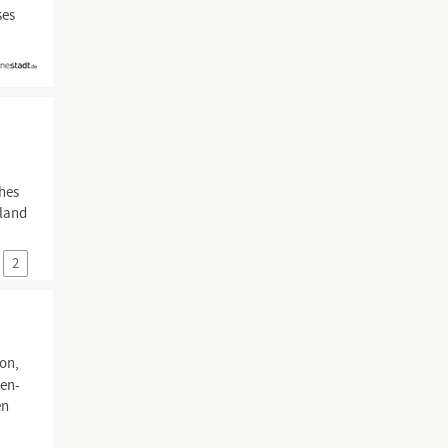
ses
hes
rland
2
ion,
hen-
en