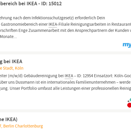
ereich bei IKEA - ID: 15012
ehrung nach dem Infektionsschutzgesetz) erforderlich Dein
 Gastronomiebereich einer
IKEA
-Filiale Reinigungsarbeiten in Restauran
rschriften Enge Zusammenarbeit mit den Ansprechpartnern der Kunden 
 Monate...
g bei IKEA
e Stadt, Köln
eiter (m/w/d) Gebäudereinigung bei
IKEA
– ID: 12954 Einsatzort: Köln-Go
 über uns Dussmann ist ein internationales Familienunternehmen – werde 
ng. Unser Portfolio umfasst alle Leistungen einer professionellen Reini
he IKEA)
97, Berlin Charlottenburg