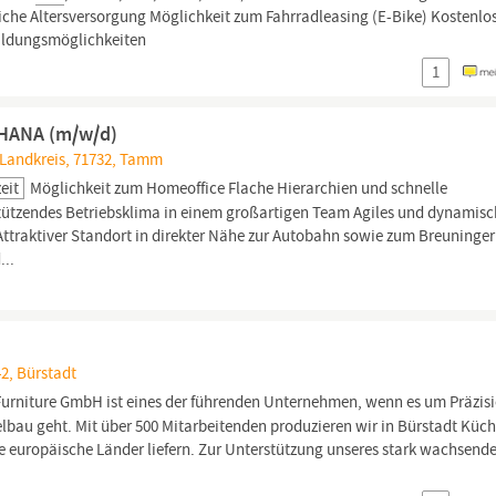
iche Altersversorgung Möglichkeit zum Fahrradleasing (E-Bike) Kostenlo
bildungsmöglichkeiten
1
/4HANA (m/w/d)
Landkreis, 71732, Tamm
zeit
Möglichkeit zum Homeoffice Flache Hierarchien und schnelle
ützendes Betriebsklima in einem großartigen Team Agiles und dynamisc
ttraktiver Standort in direkter Nähe zur Autobahn sowie zum Breuninge
...
2, Bürstadt
 Furniture GmbH ist eines der führenden Unternehmen, wenn es um Präzis
au geht. Mit über 500 Mitarbeitenden produzieren wir in Bürstadt Küc
le europäische Länder liefern. Zur Unterstützung unseres stark wachsend