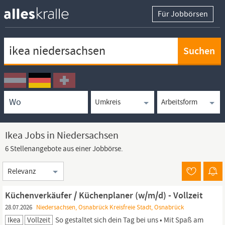
Für Jobbörsen
Keywortsuche
Ortssuche
Umkreissuche
Arbeitsform
Ikea Jobs in Niedersachsen
6 Stellenangebote aus einer Jobbörse.
Sortierung
Küchenverkäufer / Küchenplaner (w/m/d) - Vollzeit
28.07.2026
Niedersachsen, Osnabrück Kreisfreie Stadt, Osnabrück
Ikea
Vollzeit
So gestaltet sich dein Tag bei uns • Mit Spaß am