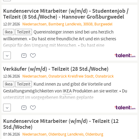
Schwerpunkt liegt dabei im Planen und Verkaufen des
IKEA
Küchensortiments: Küchenmöbel, Arbeitsplatten,
Kundenservice Mitarbeiter (w/m/d) - Studentenjob /
Teilzeit (8 Std./Woche) - Hannover Großburgwedel
12.07.2026
Niedersachsen, Bamberg Landkreis, 30938, Burgwedel
Ikea
Teilzeit
Quereinsteiger:innen sind bei uns herzlich
willkommen. • Du hast eine freundliche Art und ein sicheres
Gespür für den Umgang mit Menschen. • Du hast eine
Leidenschaft für
IKEA
und unsere Produkte. • Du arbeitest
sorgfältig und genau. So gestaltet sich dein Tag bei uns • Du
unterstützt uns im Kundenservice. In welchen Bereichen du
Verkäufer (w/m/d) - Teilzeit (28 Std./Woche)
12.06.2026
Niedersachsen, Osnabrück Kreisfreie Stadt, Osnabrück
Ikea
Teilzeit
Kund:innen zu und gibst die Vorteile und
Gestaltungsmöglichkeiten von
IKEA
Produkten an sie weiter. • Du
unterstützt im vorgegebenen Rahmen geplante
Verkaufsaktivitäten wie saisonale Aktivitäten und
Sortimentswechsel. • Alle im Einrichtungshaus verfügbaren
Serviceleistungen sind dir vertraut. Bewirb dich jetzt Bewirb dich
Kundenservice Mitarbeiter (w/m/d) - Teilzeit (12
online auf die...
Std./Woche)
07.06.2026
Niedersachsen, Oldenburg Landkreis, Oldenburg