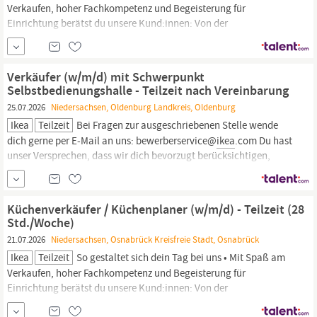
Verkaufen, hoher Fachkompetenz und Begeisterung für
Einrichtung berätst du unsere Kund:innen: Von der
Bedarfsermittlung bis zum Mehrverkauf und Kaufabschluss. • Der
Schwerpunkt liegt dabei im Planen und Verkaufen des
IKEA
Küchensortiments: Küchenmöbel, Arbeitsplatten,
Verkäufer (w/m/d) mit Schwerpunkt
Selbstbedienungshalle - Teilzeit nach Vereinbarung
25.07.2026
Niedersachsen, Oldenburg Landkreis, Oldenburg
Ikea
Teilzeit
Bei Fragen zur ausgeschriebenen Stelle wende
dich gerne per E-Mail an uns: bewerberservice@
ikea
.com Du hast
unser Versprechen, dass wir dich bevorzugt berücksichtigen,
wenn du schwerbehindert oder gleichgestellt bist und die nötigen
Voraussetzungen mitbringst. Eine Übernahme von Reise- und
Übernachtungskosten ist
Küchenverkäufer / Küchenplaner (w/m/d) - Teilzeit (28
Std./Woche)
21.07.2026
Niedersachsen, Osnabrück Kreisfreie Stadt, Osnabrück
Ikea
Teilzeit
So gestaltet sich dein Tag bei uns • Mit Spaß am
Verkaufen, hoher Fachkompetenz und Begeisterung für
Einrichtung berätst du unsere Kund:innen: Von der
Bedarfsermittlung bis zum Mehrverkauf und Kaufabschluss. • Der