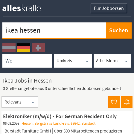
Für Jobbörsen
Keywortsuche
Ortssuche
Umkreissuche
Arbeitsform
Ikea Jobs in Hessen
3 Stellenangebote aus 3 unterschiedlichen Jobbörsen gebündelt.
Sortierung
Elektroniker (m/w/d) - For German Resident Only
06.08.2026
Hessen, Bergstraße Landkreis, 68642, Bürstadt
Bürstadt Furniture GmbH
über 500 Mitarbeitenden produzieren