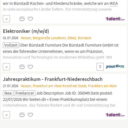
wir in Bürstadt Küchen- und Kleiderschränke, welche wir an
IKEA
in viele europäische Länder liefern. Zur Unterstützung unseres
stark wachsenden Teams, suchen wir in Bürstadt eine/n
Elektroniker (m/w/d) für die Instandhaltung in Vollzeit im
Dreischichtbetrieb. Ihre Aufgaben Wartung und Reparatur von
Elektroniker (m/w/d)
elektrischen...
01.07.2026
Hessen, Bergstraße Landkreis, 68642, Bürstadt
Vollzeit
Über Bürstadt Furniture Die Bürstadt Furniture GmbH ist
eines der führenden Unternehmen, wenn es um Präzision,
Innovation und Technologie im modernen Möbelbau geht. Mit
über 500 Mitarbeitenden produzieren wir in Bürstadt Küchen- und
5
Kleiderschränke, welche wir an
IKEA
in viele europäische Länder
liefern. Zur Unterstützung unseres stark wachsenden Teams,...
Jahrespraktikum - Frankfurt-Niedereschbach
27.07.2026
Hessen, Frankfurt am Main Kreisfreie Stadt, Frankfurt am Main
Ikea
Freelancer
Job Description Job ID: 356949 Date posted:
22/07/2026 Wir bieten dir • Einen Praktikumsplatz bei einem
Unternehmen, das Talente fördert und dir viel Unterstützung bei
deiner Entwicklung bietet. • Alle Chancen eines weltweit
erfolgreichen, wachsenden Unternehmens: Bei
IKEA
stehen dir
vielfältige Karrierewege offen. •