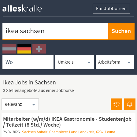
Für Jobbörsen
Keywortsuche
Ortssuche
Umkreissuche
Arbeitsform
Ikea Jobs in Sachsen
3 Stellenangebote aus einer Jobbörse.
Sortierung
Mitarbeiter (w/m/d) IKEA Gastronomie - Studentenjob
/ Teilzeit (8 Std./ Woche)
25.07.2026
Sachsen Anhalt, Chemnitzer Land Landkreis, 6237, Leuna