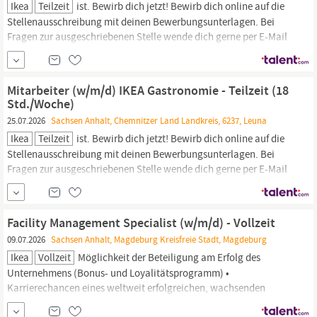
Ikea
Teilzeit
ist. Bewirb dich jetzt! Bewirb dich online auf die
Stellenausschreibung mit deinen Bewerbungsunterlagen. Bei
Fragen zur ausgeschriebenen Stelle wende dich gerne per E-Mail
an uns: bewerberservice@
ikea
.com Du hast unser Versprechen,
dass wir dich bevorzugt berücksichtigen, wenn du
schwerbehindert oder gleichgestellt bist und die
Mitarbeiter (w/m/d) IKEA Gastronomie - Teilzeit (18
Std./Woche)
25.07.2026
Sachsen Anhalt, Chemnitzer Land Landkreis, 6237, Leuna
Ikea
Teilzeit
ist. Bewirb dich jetzt! Bewirb dich online auf die
Stellenausschreibung mit deinen Bewerbungsunterlagen. Bei
Fragen zur ausgeschriebenen Stelle wende dich gerne per E-Mail
an uns: bewerberservice@
ikea
.com Du hast unser Versprechen,
dass wir dich bevorzugt berücksichtigen, wenn du
schwerbehindert oder gleichgestellt bist und die
Facility Management Specialist (w/m/d) - Vollzeit
09.07.2026
Sachsen Anhalt, Magdeburg Kreisfreie Stadt, Magdeburg
Ikea
Vollzeit
Möglichkeit der Beteiligung am Erfolg des
Unternehmens (Bonus- und Loyalitätsprogramm) •
Karrierechancen eines weltweit erfolgreichen, wachsenden
Unternehmens:
IKEA
unterstützt dich mit vielfältigen