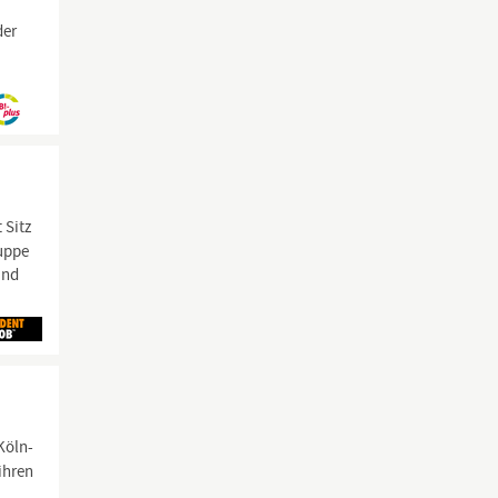
der
 Sitz
ruppe
and
Köln-
ihren