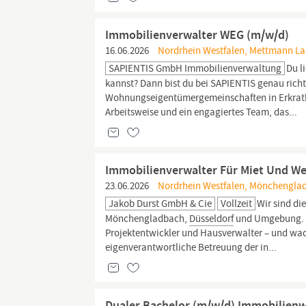
Immobilienverwalter WEG (m/w/d)
16.06.2026
Nordrhein Westfalen, Mettmann Lan
SAPIENTIS GmbH Immobilienverwaltung
Du l
kannst? Dann bist du bei SAPIENTIS genau richti
Wohnungseigentümergemeinschaften in Erkrat
Arbeitsweise und ein engagiertes Team, das...
Immobilienverwalter Für Miet Und We
23.06.2026
Nordrhein Westfalen, Mönchenglad
Jakob Durst GmbH & Cie
Vollzeit
Wir sind di
Mönchengladbach,
Düsseldorf
und Umgebung. Se
Projektentwickler und Hausverwalter – und wach
eigenverantwortliche Betreuung der in...
Dualer Bachelor (m/w/d) Immobilienwi