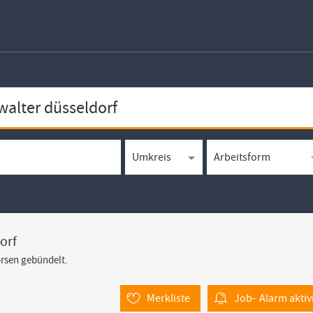
orf
örsen gebündelt.
Merkliste
Job-
Alarm
aktiv