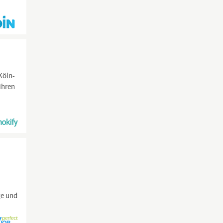
Köln-
ihren
ge und