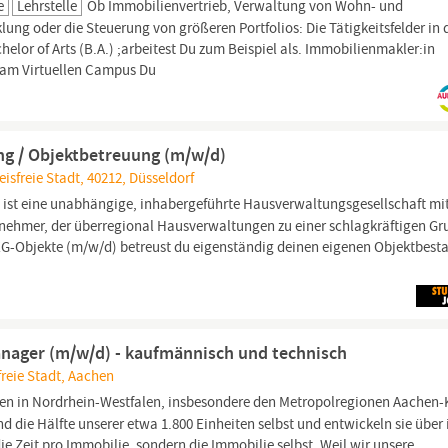
e
Lehrstelle
Ob Immobilienvertrieb, Verwaltung von Wohn- und
g oder die Steuerung von größeren Portfolios: Die Tätigkeitsfelder in 
elor of Arts (B.A.) ;arbeitest Du zum Beispiel als. Immobilienmakler:in
 am Virtuellen Campus Du
g / Objektbetreuung (m/w/d)
isfreie Stadt, 40212, Düsseldorf
ist eine unabhängige, inhabergeführte Hausverwaltungsgesellschaft mit
eilnehmer, der überregional Hausverwaltungen zu einer schlagkräftigen G
G-Objekte (m/w/d) betreust du eigenständig deinen eigenen Objektbest
anager (m/w/d) - kaufmännisch und technisch
reie Stadt, Aachen
n in Nordrhein-Westfalen, insbesondere den Metropolregionen Aachen-
nd die Hälfte unserer etwa 1.800 Einheiten selbst und entwickeln sie über 
e Zeit pro Immobilie, sondern die Immobilie selbst. Weil wir unsere