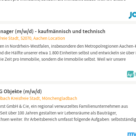
anager (m/w/d) - kaufmännisch und technisch
reie Stadt, 52070, Aachen Location
n in Nordrhein-Westfalen, insbesondere den Metropolregionen Aachen-
nd die Hälfte unserer etwa 1.800 Einheiten selbst und entwickeln sie über 
e Zeit pro Immobilie, sondern die Immobilie selbst. Weil wir unsere
G Objekte (m/w/d)
bach Kreisfreie Stadt, Mönchengladbach
urst GmbH & Cie, ein regional verwurzeltes Familienunternehmen aus
it über 100 Jahren gestalten wir Lebensräume als Bauträger,
sen weiter. Ihr Arbeitsbereich umfasst folgende Aufgaben: selbstständi