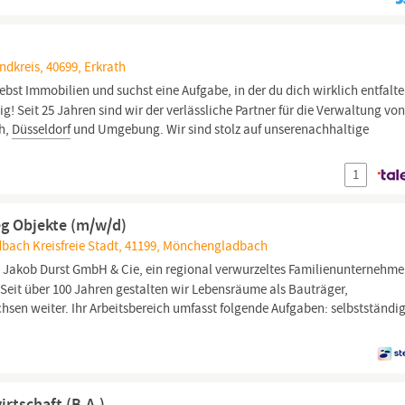
dkreis, 40699, Erkrath
iebst Immobilien und suchst eine Aufgabe, in der du dich wirklich entfalt
g! Seit 25 Jahren sind wir der verlässliche Partner für die Verwaltung vo
h,
Düsseldorf
und Umgebung. Wir sind stolz auf unserenachhaltige
1
g Objekte (m/w/d)
bach Kreisfreie Stadt, 41199, Mönchengladbach
e Jakob Durst GmbH & Cie, ein regional verwurzeltes Familienunternehm
it über 100 Jahren gestalten wir Lebensräume als Bauträger,
sen weiter. Ihr Arbeitsbereich umfasst folgende Aufgaben: selbstständi
rtschaft (B.A.)