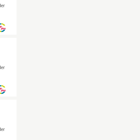
der
der
der