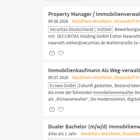
Property Manager / Immobilienverwal
04.06.2026
Nordrhein Westfalen, Düsseldorf Kre
Securitas Deutschland
Vollzeit
Bewerbungsch
mit. SECURITAS Holding GmbH Esther Nawrath Ex
nawrath.esther@securitas.de Wahlerstraße 2a
Immobilienkaufmann Als Weg-verwalt
09.07.2026
Nordrhein Westfalen, Düsseldorf Kre
Ecowo GmbH
Zukunft gestalten, Bestand bew
Als einer der führenden
Immobilienverwalter
De
als „Klimaverwalter“, die modernisieren, digita
Dualer Bachelor (m/w/d) Immobilienwi
älter als 1 Jahr
Nordrhein Westfalen, Düsseldorf