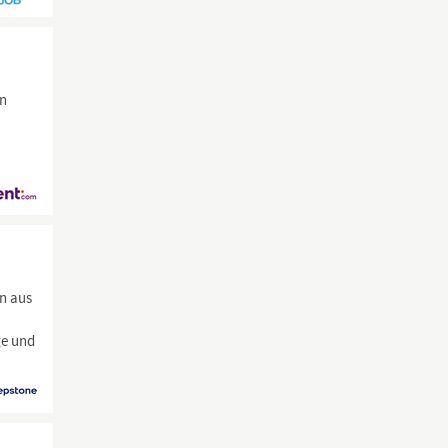
en
n
en aus
ge und