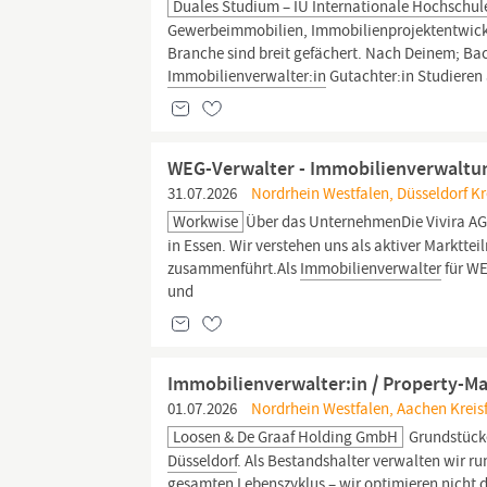
Duales Studium – IU Internationale Hochschul
Gewerbeimmobilien, Immobilienprojektentwicklun
Branche sind breit gefächert. Nach Deinem; Bach
Immobilienverwalter:in
Gutachter:in Studieren
WEG-Verwalter - Immobilienverwaltun
31.07.2026
Nordrhein Westfalen, Düsseldorf Kre
Workwise
Über das UnternehmenDie Vivira AG 
in Essen. Wir verstehen uns als aktiver Marktt
zusammenführt.Als
Immobilienverwalter
für WE
und
Immobilienverwalter:in / Property-M
01.07.2026
Nordrhein Westfalen, Aachen Kreisf
Loosen & De Graaf Holding GmbH
Grundstücke
Düsseldorf
. Als Bestandshalter verwalten wir ru
gesamten Lebenszyklus – wir optimieren nicht di