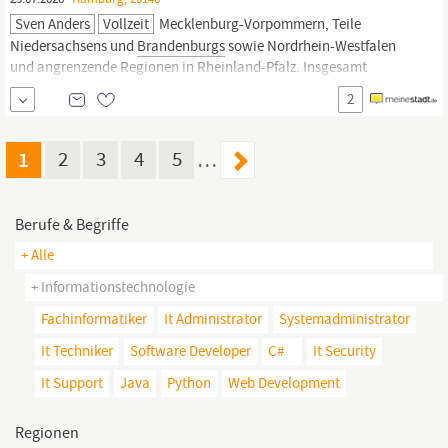
Sven Anders
Vollzeit
Mecklenburg-Vorpommern, Teile
Niedersachsens und
Brandenburgs
sowie Nordrhein-Westfalen
und angrenzende Regionen in Rheinland-Pfalz. Insgesamt
beschäftigt der Arbeitgeber EDEKA Nordwest rund 18.800
2
Mitarbeitende (2025). Zu den Vertriebsmarken der EDEKA
Nordwest gehören EDEKA, E-Center, Marktkauf sowie trinkgut mit
insgesamt 273 Getränkefachmärkten....
1
2
3
4
5
…
Berufe & Begriffe
+ Alle
+ Informationstechnologie
Fachinformatiker
It Administrator
Systemadministrator
It Techniker
Software Developer
C#
It Security
It Support
Java
Python
Web Development
Regionen