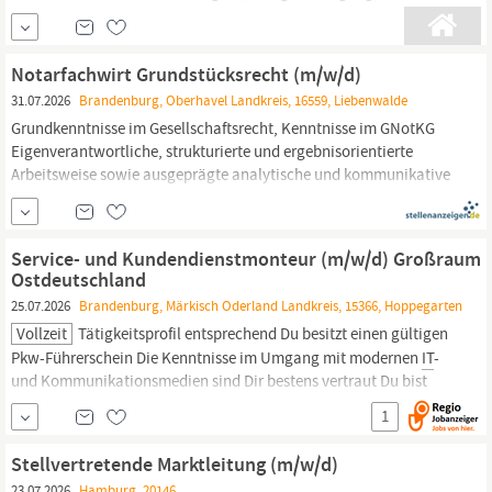
Betriebliche Altersvorsorge, Möglichkeit zur Teilnahme am
Aktienprogramm, moderne
IT
-Ausstattung und Sportangebote
Möglichkeit zur Teilnahme an Azubiaustauschprogrammen
Notarfachwirt Grundstücksrecht (m/w/d)
finanzielle Unterstützung für Azubis von weiter weg Ausbildung
31.07.2026
Brandenburg, Oberhavel Landkreis, 16559, Liebenwalde
findet in...
Grundkenntnisse im Gesellschaftsrecht, Kenntnisse im GNotKG
Eigenverantwortliche, strukturierte und ergebnisorientierte
Arbeitsweise sowie ausgeprägte analytische und kommunikative
Fähigkeiten Hohe Einsatzbereitschaft und Flexibilität sowie
Problemlösefähigkeit Sicherer Umgang mit gängigen Office- und
IT
-Anwendungen, digitale Kompetenz Das erwartet...
Service- und Kundendienstmonteur (m/w/d) Großraum
Ostdeutschland
25.07.2026
Brandenburg, Märkisch Oderland Landkreis, 15366, Hoppegarten
Vollzeit
Tätigkeitsprofil entsprechend Du besitzt einen gültigen
Pkw-Führerschein Die Kenntnisse im Umgang mit modernen
IT
-
und Kommunikationsmedien sind Dir bestens vertraut Du bist
zuverlässig, flexibel und arbeitest selbstständig und gewissenhaft
1
Das bieten wir Dir Eine Position in Vollzeit mit interessanten
Aufgaben Eine attraktive, leistungsgerechte
Stellvertretende Marktleitung (m/w/d)
23.07.2026
Hamburg, 20146