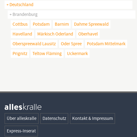
+ Deutschland
+ Brandenburg
Cottbus
Potsdam
Barnim
Dahme Spreewald
Havelland
Märkisch Oderland
Oberhavel
Oberspreewald Lausitz
Oder Spree
Potsdam Mittelmark
Prignitz
Teltow Fläming
Uckermark
Über alleskralle
Datenschutz
Kontakt & Impressum
Express-Inserat