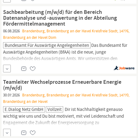
haben Verantwortung für Umsatz und Kosten Ihres Marktes und
behalten dabei die Wirtschaftlichkeit im Auge Als Unternehmer...
Sachbearbeitung (m/w/d) für den Bereich
Datenanalyse und -auswertung in der Abteilung
Fördermittelmanagement
06.08.2026
Brandenburg, Brandenburg an der Havel Kreisfreie Stadt, 14776,
Brandenburg an der Havel Dom
Bundesamt Für Auswärtige Angelegenheiten
Das Bundesamt für
Auswärtige Angelegenheiten (BfAA) ist die neue, junge
Bundesbehörde des Auswärtigen Amts. Wir unterstützen den
Auswärtigen Dienst als Kompetenz- und Servicezentrum von
Brandenburg,
Berlin und Bonn aus. Für unser schnell wachsendes
Team am Standort
Brandenburg
an der Havel suchen wir zum
Teamleiter Wechselprozesse Erneuerbare Energie
nächstmöglichen Zeitpunkt zur...
(m/w/d)
30.07.2026
Brandenburg, Brandenburg an der Havel Kreisfreie Stadt, 14770,
Brandenburg an der Havel
E.dialog Netz GmbH
Vollzeit
Dir ist Nachhaltigkeit genauso
wichtig wie uns und Du bist motiviert, mit viel Leidenschaft und
Engagement die Zukunft der Energieversorgung zu
revolutionieren? Dann bist du bei uns genau richtig. Verstärke
unser Team als Teamleiter (m/w/d) Wechselprozessmanagement