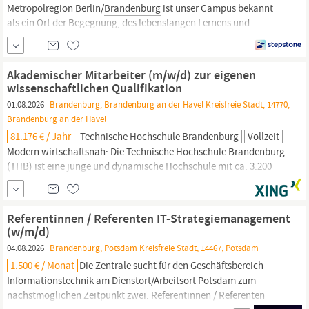
Metropolregion Berlin/
Brandenburg
ist unser Campus bekannt
als ein Ort der Begegnung, des lebenslangen Lernens und
gemeinsamen Arbeitens unterschiedlicher (Fach-)Kulturen. Eine
hochmoderne Ausstattung und Industriearchitektur aus dem 19.
Jahrhundert symbolisieren im Äußeren das, was uns auch
Akademischer Mitarbeiter (m/w/d) zur eigenen
fachlich und menschlich wichtig ist: wir...
wissenschaftlichen Qualifikation
01.08.2026
Brandenburg, Brandenburg an der Havel Kreisfreie Stadt, 14770,
Brandenburg an der Havel
81.176 € / Jahr
Technische Hochschule Brandenburg
Vollzeit
Modern wirtschaftsnah: Die Technische Hochschule
Brandenburg
(THB) ist eine junge und dynamische Hochschule mit ca. 3.200
Studierenden in 24 Studiengängen in den Fachbereichen
Informatik und Medien, Technik sowie Wirtschaft in der Stadt
Brandenburg
an der Havel. Als familienfreundliche Hochschule
Referentinnen / Referenten IT-Strategiemanagement
auf einem
(w/m/d)
04.08.2026
Brandenburg, Potsdam Kreisfreie Stadt, 14467, Potsdam
1.500 € / Monat
Die Zentrale sucht für den Geschäftsbereich
Informationstechnik am Dienstort/Arbeitsort Potsdam zum
nächstmöglichen Zeitpunkt zwei: Referentinnen / Referenten