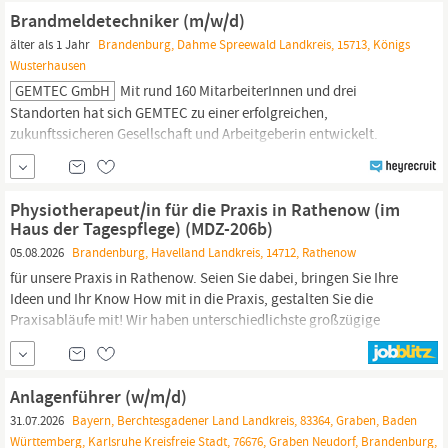
am Standort
Brandenburg
an der Havel . Du bist flexibel, wir sind
Brandmeldetechniker (m/w/d)
es auch:
älter als 1 Jahr
Brandenburg, Dahme Spreewald Landkreis, 15713, Königs
Wusterhausen
GEMTEC GmbH
Mit rund 160 MitarbeiterInnen und drei
Standorten hat sich GEMTEC zu einer erfolgreichen,
zukunftssicheren Gesellschaft und Arbeitgeberin entwickelt.
Unser Systemhaus bietet
IT
-gestützte Sicherheitslösungen (u.a.
Brandmeldetechnik, Einbruchmeldetechnik, Video,
Zufahrtsschutz) für verschiedene Anwendungsbereiche.
Physiotherapeut/in für die Praxis in Rathenow (im
Haus der Tagespflege) (MDZ-206b)
05.08.2026
Brandenburg, Havelland Landkreis, 14712, Rathenow
für unsere Praxis in Rathenow. Seien Sie dabei, bringen Sie Ihre
Ideen und Ihr Know How mit in die Praxis, gestalten Sie die
Praxisabläufe mit! Wir haben unterschiedlichste großzügige
Behandlungsräume, ausgestattet mit moderner, zeitgemäßer
IT
zur optimalen Unterstützung der Therapie. Ihre Arbeitskleidung
stellen wir Ihnen nebst
Anlagenführer (w/m/d)
31.07.2026
Bayern, Berchtesgadener Land Landkreis, 83364, Graben, Baden
Württemberg, Karlsruhe Kreisfreie Stadt, 76676, Graben Neudorf, Brandenburg,