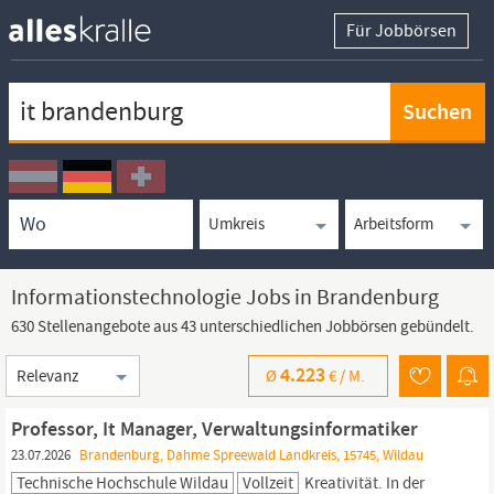
Für Jobbörsen
Keywortsuche
Ortssuche
Umkreissuche
Arbeitsform
Informationstechnologie Jobs in Brandenburg
630 Stellenangebote aus 43 unterschiedlichen Jobbörsen gebündelt.
Sortierung
4.223
Ø
€ /
M.
Professor, It Manager, Verwaltungsinformatiker
23.07.2026
Brandenburg, Dahme Spreewald Landkreis, 15745, Wildau
Technische Hochschule Wildau
Vollzeit
Kreativität. In der