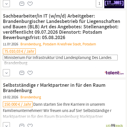
IT
‑Strategiemanagement (w/m/d) (Entgeltgruppe 14 TVöD Bund /
1
Besoldungsgruppe A 14 BBesG, Kennung: ZEIT1110/1180,
Stellen‑ID 1461746) Die Einstellung erfolgt unbefristet nach dem
Sachbearbeiter/in IT (w/m/d) Arbeitgeber:
Tarifvertrag für...
Brandenburgischer Landesbetrieb für Liegenschaften
und Bauen (BLB) Art des Angebotes: Stellenangebot:
veröffentlicht 09.07.2026 Dienstort: Potsdam
Bewerbungsfrist: 05.08.2026
11.07.2026
Brandenburg, Potsdam Kreisfreie Stadt, Potsdam
75.010,03 € / Jahr
Ministerium Für Infrastruktur Und Landesplanung Des Landes
Brandenburg
Der
Brandenburgische
Landesbetrieb für Liegenschaften und
Bauen (BLB) ist der zentrale Partner für die Landesverwaltung
Brandenburg
bei den Themen Liegenschafts-, Gebäude- und
Selbstständige r Marktpartner in für den Raum
Baumanagement. Der BLB bewirtschaftet das größte
Brandenburg
Immobilienportfolio, plant und bewirtschaftet unterschiedlichste
19.02.2026
Brandenburg
Arbeitsorte für den öffentlichen Dienst und ist...
150.000 € / Jahr
Dann starten Sie Ihre Karriere in unserem
Familienunternehmen! Wir freuen uns auf Sie! Selbstständige r
Marktpartner in für den Raum
Brandenburg
Marktpartner
in|online seit: 02.02.2026 Ihre Aufgaben als Marktpartner in Sie