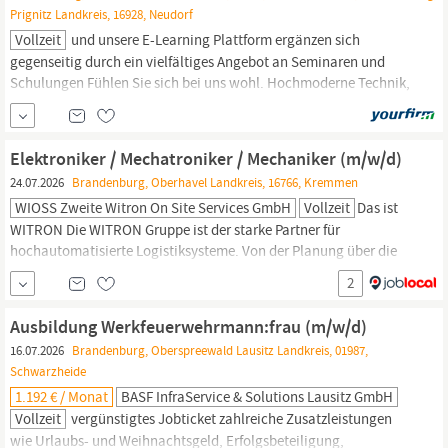
Prignitz Landkreis, 16928, Neudorf
Vollzeit
und unsere E-Learning Plattform ergänzen sich
gegenseitig durch ein vielfältiges Angebot an Seminaren und
Schulungen Fühlen Sie sich bei uns wohl. Hochmoderne Technik,
IT
-Ausstattung und Software-Tools, Betriebsrestaurant und SEW
Parkhaus mit Elektroladestationen Wir legen Wert auf eine hohe
Arbeitsplatzsicherheit.
Elektroniker / Mechatroniker / Mechaniker (m/w/d)
24.07.2026
Brandenburg, Oberhavel Landkreis, 16766, Kremmen
WIOSS Zweite Witron On Site Services GmbH
Vollzeit
Das ist
WITRON Die WITRON Gruppe ist der starke Partner für
hochautomatisierte Logistiksysteme. Von der Planung über die
Realisierung bis hin zur Wartung. Unsere Teams – für weit mehr
2
zuständig als nur Mechanik, Elektronik, Mechatronik und
IT
–
achten auf den Takt und legen in unseren Hightech-Anlagen Hand
Ausbildung Werkfeuerwehrmann:frau (m/w/d)
an.
16.07.2026
Brandenburg, Oberspreewald Lausitz Landkreis, 01987,
Schwarzheide
1.192 € / Monat
BASF InfraService & Solutions Lausitz GmbH
Vollzeit
vergünstigtes Jobticket zahlreiche Zusatzleistungen
wie Urlaubs- und Weihnachtsgeld, Erfolgsbeteiligung,