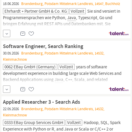
18.06.2026
Brandenburg, Potsdam Mittelmark Landkreis, 14547, Buchholz
Ehrhardt + Partner GmbH & Co. KG
Vollzeit
Sie sind versiert in
Programmiersprachen wie Python,
Java
, Typescript, Go und
bringen Erfahrung mit REST APIs und Datenbanken mit. Sie
behalten den Überblick über KI-Möglichkeiten und bringen eine
Leidenschaft für KI und Freude daran mit, immer am Puls der Zeit
zu bleiben. Sie zeichnen sich durch eine hohe
Software Engineer, Search Ranking
Gestaltungsmotivation sowie Spaß
30.05.2026
Brandenburg, Potsdam Mittelmark Landkreis, 14532,
Kleinmachnow
0062 EBay GmbH (Germany)
Vollzeit
years of software
development experience in building large scale Web Services and
Backend Applications using
Java
, C++, Scala, and related
technologies Background or interest in mathematics or machine
learning Excellent verbal and written communication,
collaboration, and influencing skills Bachelor s degree in
Applied Researcher 3 - Search Ads
22.05.2026
Brandenburg, Potsdam Mittelmark Landkreis, 14532,
Kleinmachnow
0333 EBay Group Services GmbH
Vollzeit
Hadoop, SQL, Spark
Experience with Python or R, and
Java
or Scala or C/C++ 2 or