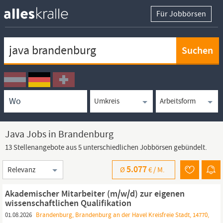
Für Jobbörsen
Keywortsuche
Ortssuche
Umkreissuche
Arbeitsform
Java Jobs in Brandenburg
13 Stellenangebote aus 5 unterschiedlichen Jobbörsen gebündelt.
Sortierung
5.077
Ø
€ /
M.
Akademischer Mitarbeiter (m/w/d) zur eigenen
wissenschaftlichen Qualifikation
01.08.2026
Brandenburg, Brandenburg an der Havel Kreisfreie Stadt, 14770,