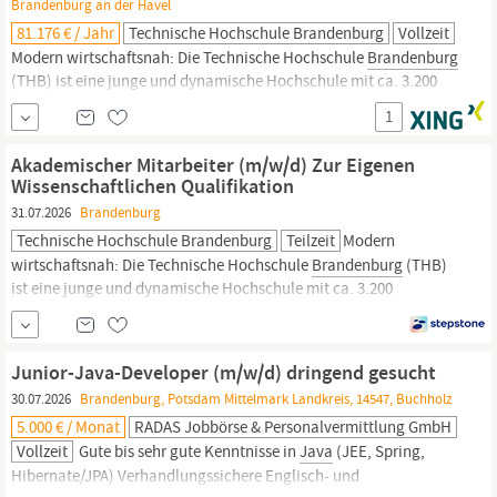
Brandenburg an der Havel
81.176 € / Jahr
Technische Hochschule Brandenburg
Vollzeit
Modern wirtschaftsnah: Die Technische Hochschule
Brandenburg
(THB) ist eine junge und dynamische Hochschule mit ca. 3.200
Studierenden in 24 Studiengängen in den Fachbereichen
1
Informatik und Medien, Technik sowie Wirtschaft in der Stadt
Brandenburg
an der Havel. Als familienfreundliche Hochschule
Akademischer Mitarbeiter (m/w/d) Zur Eigenen
auf einem
Wissenschaftlichen Qualifikation
31.07.2026
Brandenburg
Technische Hochschule Brandenburg
Teilzeit
Modern
wirtschaftsnah: Die Technische Hochschule
Brandenburg
(THB)
ist eine junge und dynamische Hochschule mit ca. 3.200
Studierenden in 24 Studiengängen in den Fachbereichen
Informatik und Medien, Technik sowie Wirtschaft in der Stadt
Brandenburg
an der Havel. Als familienfreundliche Hochschule
Junior-Java-Developer (m/w/d) dringend gesucht
auf einem
30.07.2026
Brandenburg, Potsdam Mittelmark Landkreis, 14547, Buchholz
5.000 € / Monat
RADAS Jobbörse & Personalvermittlung GmbH
Vollzeit
Gute bis sehr gute Kenntnisse in
Java
(JEE, Spring,
Hibernate/JPA) Verhandlungssichere Englisch- und