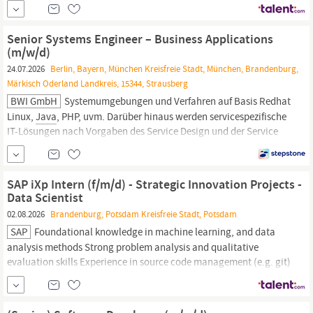
Deutschkenntnisse Teamfähigkeit Belastbarkeit und analytisches
Denken Lösungsorientiertes Handeln Weitere Infos: Branche des
Arbeitgebers: Sonstige Verwaltung und Führung von
Senior Systems Engineer – Business Applications
Unternehmen und Betrieben Beginn der Tätigkeit: ab sofort (nach
(m/w/d)
Vereinbarung)...
24.07.2026
Berlin, Bayern, München Kreisfreie Stadt, München, Brandenburg,
Märkisch Oderland Landkreis, 15344, Strausberg
BWI GmbH
Systemumgebungen und Verfahren auf Basis Redhat
Linux,
Java
, PHP, uvm. Darüber hinaus werden servicespezifische
IT-Lösungen nach Vorgaben des Service Design und der Service
Transition entwickelt, integriert und getestet, sowie
Fachkonzepte für Delivery Einheiten erstellt und gepflegt. 2nd
Level Support für die LAMP (LinuxPHP)
SAP iXp Intern (f/m/d) - Strategic Innovation Projects -
Data Scientist
02.08.2026
Brandenburg, Potsdam Kreisfreie Stadt, Potsdam
SAP
Foundational knowledge in machine learning, and data
analysis methods Strong problem analysis and qualitative
evaluation skills Experience in source code management (e.g. git)
Experience in Frontend Development (TypeScript, React) or
Backend Development (e.g. Python,
Java
, Rust) Knowledge
about UX fundamentals and methods Language skills: Fluent in...