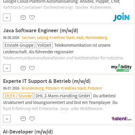
Google Cloud Platform Automatisierung: Ansible, Puppet, Chef,
SaltStack Container(-Orchestrierung): Docker, Kubernetes,
OpenShift, Rancher Monitoring/Observability: Prometheus,
Nagios, ELK-Stack, Grafana Entwicklung:
Java
, Python, Go,
Golang Was Du sonst noch mitbringen solltest:
Java Software Engineer (m/w/d)
Sicherheitsbewusst: Für dich steht...
06.08.2026
Sachsen, Leipzig Kreisfreie Stadt, 4416, Markkleeberg
EnviaM-Gruppe
Vollzeit
Telekommunikation ist unsere
Leidenschaft. Als führender regionaler
Telekommunikationsdienstleister und Netzbetreiber für Industrie,
Gewerbe und Carrier in Mitteldeutschland treiben wir mit
Highspeed den Breitbandausbau in Sachsen, Sachsen-Anhalt und
Brandenburg
voran. Das erwartet Dich: Im Rahmen Deiner
Experte IT Support & Betrieb (m/w/d)
Funktion übernimmst du Verantwortung
06.07.2026
Brandenburg, Potsdam Kreisfreie Stadt, Potsdam
19,9 € / Stunde
DHL 2-Mann-Handling GmbH
Du arbeitest
strukturiert und lösungsorientiert und bist ein Teamplayer. Du
hast Erfahrung mit Enterprise-
Java
- oder Middleware-
Plattformen Von Vorteil: Du hast Erfahrung mit Azure Cloud oder
Kubernetes. Du verfügst über Kenntnisse in Infrastructure as
Code, z. B. Terraform oder Ansible. Du hast Erfahrung mit
AI-Developer (m/w/d)
Monitoring & Observability, z. B.