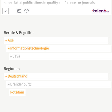
more related publications in quality conferences or journals
Additional Details eBay is an equal opportunity employer. All
qualified applicants will receive consideration for employment
without regard to race, color, religion, national origin, sex, sexual
orientation,...
Berufe & Begriffe
+ Alle
+ Informationstechnologie
+ Java
Regionen
+ Deutschland
+ Brandenburg
Potsdam