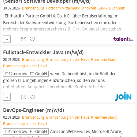
(Senior) Software Developer (m/w/d)
30.07.2026
Brandenburg, Potsdam Mittelmark Landkreis, 14547, Buchholz
Ehrhardt + Partner GmbH & Co. KG
über Berufserfahrung im
Bereich der Softwareentwicklung. Sie beherrschen eine oder
mehrere Programmiersprachen (z.B. C++, C#,
Java
) und stehen
auch anderen Programmiersprachen offen gegenüber (z.B.
Cobol). Idealerweise bringen Sie Erfahrung im Umgang mit
Datenbanken mit. Sie verfügen über gute Deutsch- und
Fullstack-Entwickler Java (m/w/d)
Englischkenntnisse.
28.07.2026
Brandenburg, Brandenburg an der Havel Kreisfreie Stadt,
Brandenburg an der Havel
IT42morrow IFT GmbH
wenn Du bereit bist, in die Welt der
großen IT-Umgebungen einzutauchen, sollten wir uns
unterhalten! Aufgaben Übernimm die Kontrolle bei der
Entwicklung und Wartung von Fullstack-
Java
-Anwendungen.
Zeige deine Fähigkeiten in der Frontend- und Backend-
Entwicklung und der Integration von Datenbanken. Werde zum
DevOps-Engineer (m/w/d)
Problemlöser, wenn es um die Behebung von...
02.07.2026
Brandenburg, Brandenburg an der Havel Kreisfreie Stadt,
Brandenburg an der Havel
IT42morrow IFT GmbH
Amazon Webservices, Microsoft Azure,