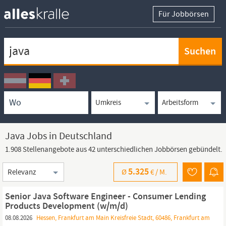
Für Jobbörsen
Keywortsuche
Ortssuche
Umkreissuche
Arbeitsform
Java Jobs in Deutschland
1.908 Stellenangebote aus 42 unterschiedlichen Jobbörsen gebündelt.
Sortierung
5.325
Ø
€ /
M.
Senior Java Software Engineer - Consumer Lending
Products Development (w/m/d)
08.08.2026
Hessen, Frankfurt am Main Kreisfreie Stadt, 60486, Frankfurt am