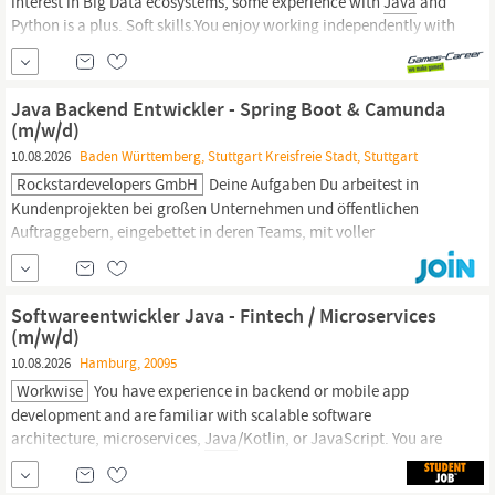
interest in Big Data ecosystems, some experience with
Java
and
Python is a plus. Soft skills.You enjoy working independently with
a strong team-oriented mentality; demonstratea high level of
self-initiative and quick comprehension. English as our company
language.You look forward to using your excellent English skills
Java Backend Entwickler - Spring Boot & Camunda
in both spoken...
(m/w/d)
10.08.2026
Baden Württemberg, Stuttgart Kreisfreie Stadt, Stuttgart
Rockstardevelopers GmbH
Deine Aufgaben Du arbeitest in
Kundenprojekten bei großen Unternehmen und öffentlichen
Auftraggebern, eingebettet in deren Teams, mit voller
Verantwortung für deinen Bereich. Konzeption, Entwicklung und
Test von Microservices im
Java
-Umfeld API-Entwicklung: REST
und SOAP, synchron und asynchron, Spezifikation mit OpenAPI 3
Softwareentwickler Java - Fintech / Microservices
Prozessautomatisierung mit...
(m/w/d)
10.08.2026
Hamburg, 20095
Workwise
You have experience in backend or mobile app
development and are familiar with scalable software
architecture, microservices,
Java
/Kotlin, or JavaScript. You are
familiar with CI/CD tools, Hibernate, and Docker. You have an
interest in fintech and possess excellent English language skills