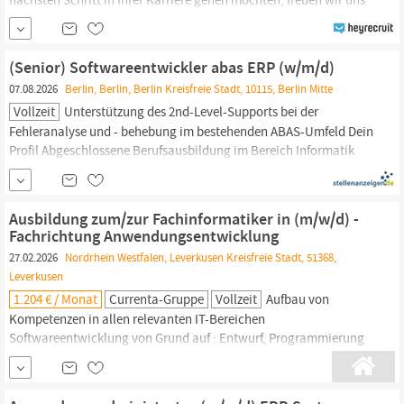
darauf, Sie kennenzulernen. Ihr Aufgaben Als Softwareentwickler
Java
(m/w/d) arbeiten Sie an der Neu- und Weiterentwicklung
des hauseigenen Logistiksystems und gestalten aktiv die digitale
(Senior) Softwareentwickler abas ERP (w/m/d)
Grundlage globaler Transportprozesse. Neu- und
07.08.2026
Berlin, Berlin, Berlin Kreisfreie Stadt, 10115, Berlin Mitte
Weiterentwicklung des unternehmenseigenen Systems für...
Vollzeit
Unterstützung des 2nd-Level-Supports bei der
Fehleranalyse und - behebung im bestehenden ABAS-Umfeld Dein
Profil Abgeschlossene Berufsausbildung im Bereich Informatik
(Fachinformatiker/in für Anwendungsentwicklung) oder Studium
im Bereich Informatik oder Wirtschaftsinformatik Einschlägige
Berufserfahrung Gute Kenntnisse in der ABAS-FO-
Ausbildung zum/zur Fachinformatiker in (m/w/d) -
Programmierung Erfahrung in der
Java
Fachrichtung Anwendungsentwicklung
27.02.2026
Nordrhein Westfalen, Leverkusen Kreisfreie Stadt, 51368,
Leverkusen
1.204 € / Monat
Currenta-Gruppe
Vollzeit
Aufbau von
Kompetenzen in allen relevanten IT-Bereichen
Softwareentwicklung von Grund auf : Entwurf, Programmierung
und Optimierung praxisnaher Anwendungen
Anforderungsanalyse : Austausch mit Fachabteilungen,
Verständnis von Prozessen und Entwicklung passender IT-