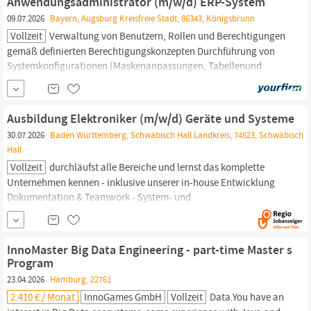
Anwendungsadministrator (m/w/d) ERP-System
Lösungen Programmiersprachen & Tools : Umgang mit modernen
09.07.2026
Bayern, Augsburg Kreisfreie Stadt, 86343, Königsbrunn
Sprachen (z. B.
Java
, C#,...
Vollzeit
Verwaltung von Benutzern, Rollen und Berechtigungen
gemäß definierten Berechtigungskonzepten Durchführung von
Systemkonfigurationen (Maskenanpassungen, Tabellenund
Parameterpflege) Entwicklung funktionaler Erweiterungen
mittels
Java
Erstellung und Auswertung SQL-basierter Abfragen
zur Fehleranalyse, Datenvalidierung und
Ausbildung Elektroniker (m/w/d) Geräte und Systeme
30.07.2026
Baden Württemberg, Schwäbisch Hall Landkreis, 74523, Schwäbisch
Hall
Vollzeit
durchläufst alle Bereiche und lernst das komplette
Unternehmen kennen - inklusive unserer in-house Entwicklung
Dokumentation & Teamwork - System- und
Gerätedokumentationen erstellen und eng mit der Entwicklung
zusammenarbeiten. Dein Profil Was Du mitbringen solltest: Du
hast einen Schulabschluss mit mittlerer Reife oder Abitur
InnoMaster Big Data Engineering - part-time Master s
Elektronik und Programmiersprachen interessieren Dich (z. B.
Program
C++,
Java
, Delphi, usw.)
23.04.2026
Hamburg, 22761
2.410 € / Monat
InnoGames GmbH
Vollzeit
Data.You have an