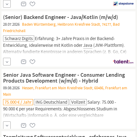
Eintrittsdatum: Sofort Bewerbungsfrist: 31.08.2026
Ausschreibungsnummer: 05-033-2026 Beschäftigung: Vollzeit
(Teilzeit ist grundsätzlich möglich) Vergütung: E11 TV EntgO-DRV
(Senior) Backend Engineer - Java/Kotlin (m/w/d)
Tätigkeitsbereich Als Teil der Datenstelle der...
28.07.2026
Baden Württemberg, Heilbronn Kreisfreie Stadt, 74177, Bad
Friedrichshall
Schwarz Digits
Erfahrung: 3+ Jahre Praxis in der Backend-
Entwicklung, idealerweise mit Kotlin oder
Java
(JVM-Plattform).
Alternativ fundierte Kenntnisse in anderen Sprachen (z. B. Go, C#)
– mit der Bereitschaft, dich in Kotlin einzuarbeiten. Tech Stack:
Kotlin & JVM: Asynchrone Programmierung (Coroutines, Flow /
Structured Concurrency), gängige Frameworks (z. B.
Senior Java Software Engineer - Consumer Lending
Products Development (w/m/d) - Hybrid
09.08.2026
Hessen, Frankfurt am Main Kreisfreie Stadt, 60486, Frankfurt am
Main
75.000 € / Jahr
ING Deutschland
Vollzeit
Salary: 75.000 -
90.000 € per year Requirements: Abgeschlossenes Studium in
(Wirtschafts-)Informatik o. Ä. oder eine vergleichbare
Qualifikation Langjährige Berufserfahrung in der
Java
-
Softwareentwicklung, idealerweise 10 Jahre oder mehr Sehr gute
Kenntnisse in
Java
, Spring Boot, REST APIs, Microservices und
Teamleitung Softwareentwicklung - erfahrener Java-