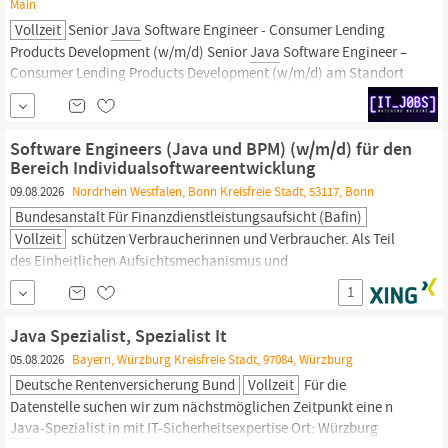
Main
Vollzeit
Senior
Java
Software Engineer - Consumer Lending
Products Development (w/m/d) Senior
Java
Software Engineer –
Consumer Lending Products Development (w/m/d) am Standort
Frankfurt oder Nürnberg Du möchtest nachhaltige
Softwarelösungen entwickeln, die täglich von tausenden
Kundinnen und Kunden genutzt werden? Du übernimmst gerne...
Software Engineers (Java und BPM) (w/m/d) für den
Bereich Individualsoftwareentwicklung
09.08.2026
Nordrhein Westfalen, Bonn Kreisfreie Stadt, 53117, Bonn
Bundesanstalt Für Finanzdienstleistungsaufsicht (Bafin)
Vollzeit
schützen Verbraucherinnen und Verbraucher. Als Teil
des Einheitlichen Aufsichtsmechanismus und
Abwicklungsmechanismus für die Banken der Eurozone sind wir
1
in Europa und weltweit vernetzt und gestalten europäische und
internationale Finanzmarktstandards mit. Wir suchen zum
Java Spezialist, Spezialist It
nächstmöglichen Zeitpunkt mehrere Software Engineers (
Java
05.08.2026
Bayern, Würzburg Kreisfreie Stadt, 97084, Würzburg
und BPM) (w/m/d)
Deutsche Rentenversicherung Bund
Vollzeit
Für die
Datenstelle suchen wir zum nächstmöglichen Zeitpunkt eine n
Java
-Spezialist in mit IT-Sicherheitsexpertise Ort: Würzburg