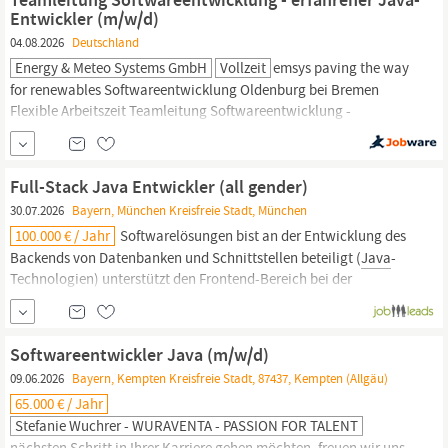
Softwarearchitektur Praxis...
Entwickler (m/w/d)
04.08.2026
Deutschland
Energy & Meteo Systems GmbH
Vollzeit
emsys paving the way
for renewables Softwareentwicklung Oldenburg bei Bremen
Flexible Arbeitszeit Teamleitung Softwareentwicklung -
erfahrener
Java
-Entwickler (m/w/d) Gestalte mit uns die
Energiewende! Wir von energy & meteo systems geben
gemeinsam mit unseren Partnerfirmen emsys VPP und emsys grid
Full-Stack Java Entwickler (all gender)
services
30.07.2026
Bayern, München Kreisfreie Stadt, München
100.000 € / Jahr
Softwarelösungen bist an der Entwicklung des
Backends von Datenbanken und Schnittstellen beteiligt (
Java
-
Technologien) unterstützt den Frontend-Bereich bei der
Erarbeitung und Umsetzung von Lösungsansätzen nimmst am
gesamten Entwicklungsprozess (Anforderungsanalyse, Design,
Implementierung, Dokumentation sowie Unit- und Integration-
Softwareentwickler Java (m/w/d)
Testing) teil...
09.06.2026
Bayern, Kempten Kreisfreie Stadt, 87437, Kempten (Allgäu)
65.000 € / Jahr
Stefanie Wuchrer - WURAVENTA - PASSION FOR TALENT
nächsten Schritt in Ihrer Karriere gehen möchten, freuen wir uns