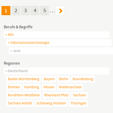
(German is optional).
1
2
3
4
5
…
Berufe & Begriffe
+ Alle
+ Informationstechnologie
+ Java
Regionen
+ Deutschland
Baden Württemberg
Bayern
Berlin
Brandenburg
Bremen
Hamburg
Hessen
Niedersachsen
Nordrhein Westfalen
Rheinland Pfalz
Sachsen
Sachsen Anhalt
Schleswig Holstein
Thüringen