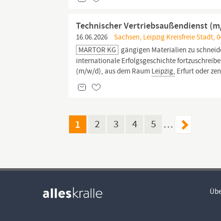
Technischer Vertriebsaußendienst (m
16.06.2026
Sachsen, Leipzig Kreisfreie Stadt, 0
MARTOR KG
gängigen Materialien zu schneid
internationale Erfolgsgeschichte fortzuschreib
(m/w/d), aus dem Raum
Leipzig,
Erfurt oder zen
1
2
3
4
5
…
Übe