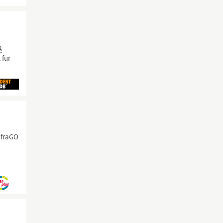
g
 für
nfraGO