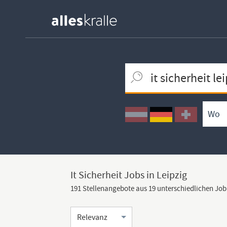
Keywortsuche
Ortssuche
Umkreissuche
Arbeitsform
It Sicherheit Jobs in Leipzig
191 Stellenangebote aus 19 unterschiedlichen Jo
Sortierung