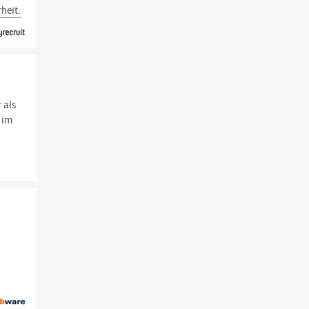
heit:
 als
 im