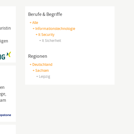
Berufe & Begriffe
+ Alle
ristin
+ Informationstechnologie
+ It Security
ligen
+ It Sicherheit
Regionen
+ Deutschland
+ Sachsen
+ Leipzig
ken
ege,
Team