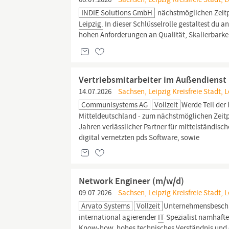
INDIE Solutions GmbH
nächstmöglichen Zeitp
Leipzig.
In dieser Schlüsselrolle gestaltest du
hohen Anforderungen an Qualität, Skalierbarke
Vertriebsmitarbeiter im Außendienst
14.07.2026
Sachsen, Leipzig Kreisfreie Stadt, L
Communisystems AG
Vollzeit
Werde Teil de
Mitteldeutschland - zum nächstmöglichen Zeitpu
Jahren verlässlicher Partner für mittelständi
digital vernetzten pds Software, sowie
Network Engineer (m/w/d)
09.07.2026
Sachsen, Leipzig Kreisfreie Stadt, L
Arvato Systems
Vollzeit
Unternehmensbeschre
international agierender
IT
-Spezialist namhaft
Know-how, hohes technisches Verständnis und e