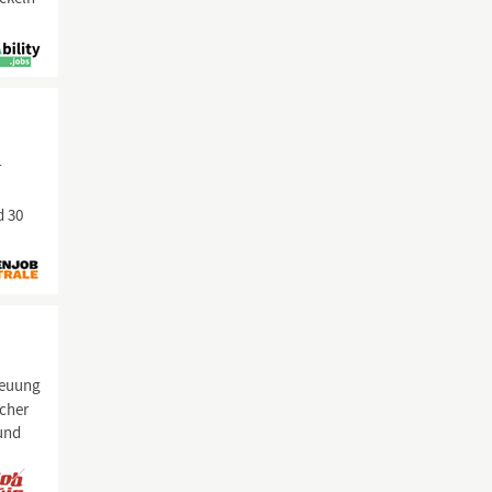
r
d 30
reuung
icher
 und