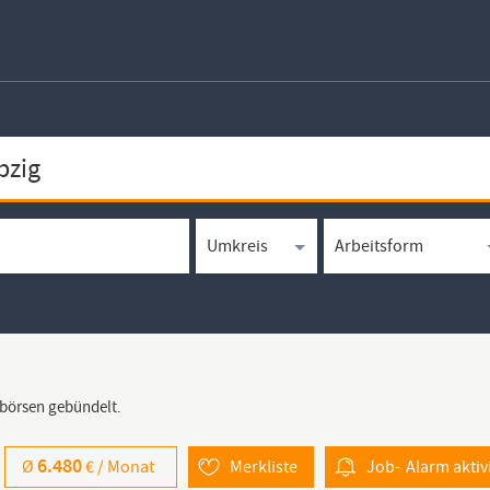
bbörsen gebündelt.
6.480
Ø
€ /
Monat
Merkliste
Job-
Alarm
aktiv