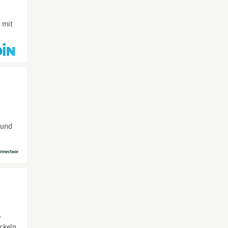
 mit
0
 und
-
ckeln