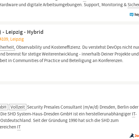
, Hardware und digitale Arbeitsumgebungen. Support, Monitoring &
Sicher
 - Leipzig - Hybrid
4109, Leipzig
cherheit,
Observability und Kosteneffizienz. Du verstehst DevOps nicht nur
nd brennst für stetige Weiterentwicklung - innerhalb Deiner Projekte und
beit in Communities of Practice und Beteiligung an Konferenzen.
mbH
Vollzeit
Security Presales Consultant (m/w/d) Dresden, Berlin oder
tet Die SHD System-Haus-Dresden GmbH ist ein herstellerunabhängiger
IT
-
d Ostdeutschland. Seit der Gründung 1990 hat sich die SHD zum
Bereichen
IT