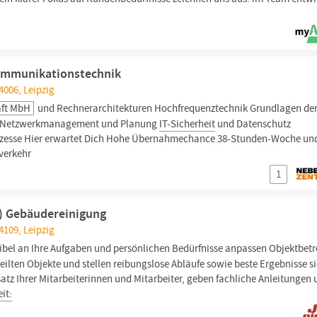
ommunikationstechnik
4006, Leipzig
aft MbH
und Rechnerarchitekturen Hochfrequenztechnik Grundlagen de
k Netzwerkmanagement und Planung
IT-Sicherheit
und Datenschutz
ozesse Hier erwartet Dich Hohe Übernahmechance 38-Stunden-Woche un
verkehr
1
d) Gebäudereinigung
4109, Leipzig
xibel an Ihre Aufgaben und persönlichen Bedürfnisse anpassen Objektbet
eilten Objekte und stellen reibungslose Abläufe sowie beste Ergebnisse s
atz Ihrer Mitarbeiterinnen und Mitarbeiter, geben fachliche Anleitungen
it: