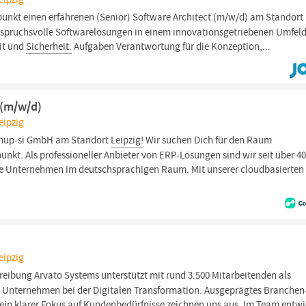
unkt einen erfahrenen (Senior) Software Architect (m/w/d) am Standort
 anspruchsvolle Softwarelösungen in einem innovationsgetriebenen Umfeld
it und
Sicherheit.
Aufgaben Verantwortung für die Konzeption,...
 (m/w/d)
eipzig
r hup-si GmbH am Standort
Leipzig!
Wir suchen Dich für den Raum
nkt. Als professioneller Anbieter von ERP-Lösungen sind wir seit über 4
sche Unternehmen im deutschsprachigen Raum. Mit unserer cloudbasierten
eipzig
ibung Arvato Systems unterstützt mit rund 3.500 Mitarbeitenden als
e Unternehmen bei der Digitalen Transformation. Ausgeprägtes Branchen
in klarer Fokus auf Kundenbedürfnisse zeichnen uns aus. Im Team entwi