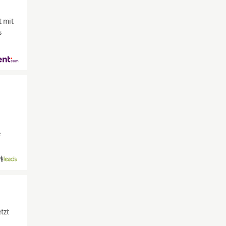
 mit
s
e
tzt