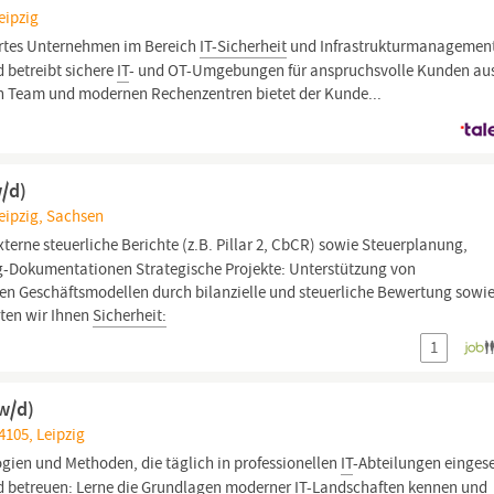
eipzig
iertes Unternehmen im Bereich
IT-Sicherheit
und Infrastrukturmanagement
 betreibt sichere
IT
- und OT-Umgebungen für anspruchsvolle Kunden au
n Team und modernen Rechenzentren bietet der Kunde...
/d)
Leipzig, Sachsen
terne steuerliche Berichte (z.B. Pillar 2, CbCR) sowie Steuerplanung,
ng-Dokumentationen Strategische Projekte: Unterstützung von
uen Geschäftsmodellen durch bilanzielle und steuerliche Bewertung sowi
ten wir Ihnen
Sicherheit:
1
w/d)
4105, Leipzig
gien und Methoden, die täglich in professionellen
IT
-Abteilungen eingese
d betreuen: Lerne die Grundlagen moderner
IT
-Landschaften kennen und