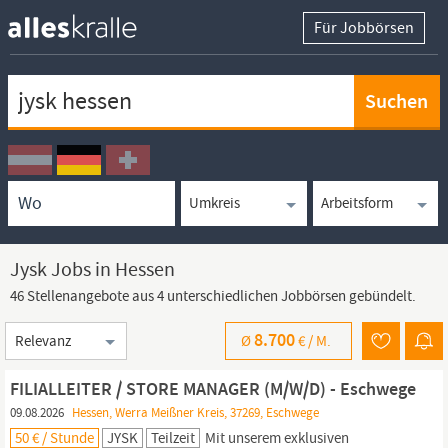
Für Jobbörsen
Keywortsuche
Ortssuche
Umkreissuche
Arbeitsform
Jysk Jobs in Hessen
46 Stellenangebote aus 4 unterschiedlichen Jobbörsen gebündelt.
Sortierung
8.700
Ø
€ /
M.
FILIALLEITER / STORE MANAGER (M/W/D) - Eschwege
09.08.2026
Hessen, Werra Meißner Kreis, 37269, Eschwege
50 € / Stunde
JYSK
Teilzeit
Mit unserem exklusiven