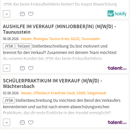
JYSK
das beste Einkaufserlebnis bieten? Du magst Abwechslung
und ein schnelllebiges Umfeld? Dann ist die Stelle als Verkäufer
das perfekte Match für dich! WAS WIR DIR BIETEN
JYSK
hat es
sich als Ziel gesetzt, die erste Wahl der...
AUSHILFE IM VERKAUF (MINIJOBBER/IN) (M/W/D) -
Taunusstein
06.08.2026
Hessen, Rheingau Taunus Kreis, 65232, Taunusstein
JYSK
Teilzeit
Stellenbeschreibung Du bist motiviert und
brennst für den Verkauf? Zusammen mit deinem Team möchtest
du unseren Kunden bei
JYSK
das beste Einkaufserlebnis
Deutschlands bieten? Du magst Abwechslung und ein
schnelllebiges Umfeld? Dann unterstütze unser Team im Rahmen
eines Minijobs auf geringfügiger Basis und bewirb dich jetzt!
SCHÜLERPRAKTIKUM IM VERKAUF (M/W/D) -
Wächtersbach
02.08.2026
Hessen, Offenbach Kreisfreie Stadt, 63500, Seligenstadt
JYSK
Stellenbeschreibung Du möchtest den Beruf des Verkäufers
kennenlernen und suchst nach einem abwechslungsreichen
Praktikum, das dir erste Einblicke in den Handel ermöglicht?
Dann ist ein Schülerpraktikum bei
JYSK
genau das Richtige für
dich! Bei uns steht der Spaß an der Arbeit im Vordergrund. Lass