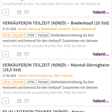
Einzelhandel zu sein. Du hast jetzt die Chance, ein Teil davon zu
werden und zusammen mit uns an diesem großen Ziel zu
arbeiten!
JYSK
ist ein dynamisches Unternehmen und uns ist
wichtig, dass du gut in deiner neuen Position ankommst.
VERKÄUFER/IN TEILZEIT (M/W/D) – Biedenkopf (20 Std)
07.07.2026
Hessen, Marburg Biedenkopf Landkreis, 35216, Biedenkopf
50 € / Stunde
JYSK
Teilzeit
Stellenbeschreibung Du bist
motiviert und brennst für den Verkauf? Zusammen mit deinem
Team möchtest du unseren Kunden bei
JYSK
das beste
Einkaufserlebnis bieten? Du magst Abwechslung und ein
schnelllebiges Umfeld? Dann ist die Stelle als Verkäufer das
perfekte Match für dich! WAS WIR DIR BIETEN
JYSK
hat es sich als
VERKÄUFER/IN TEILZEIT (M/W/D) – Maintal-Dörnigheim
Ziel gesetzt, die...
(18,5 Std)
27.06.2026
Hessen, Main Kinzig Kreis, 63477, Maintal
50 € / Stunde
JYSK
Teilzeit
Stellenbeschreibung Du bist
motiviert und brennst für den Verkauf? Zusammen mit deinem
Team möchtest du unseren Kunden bei
JYSK
das beste
Einkaufserlebnis bieten? Du magst Abwechslung und ein
schnelllebiges Umfeld? Dann ist die Stelle als Verkäufer das
perfekte Match für dich! WAS WIR DIR BIETEN
JYSK
hat es sich als
FILIALLEITER/IN TRAINEE (M/W/D) - Hanau