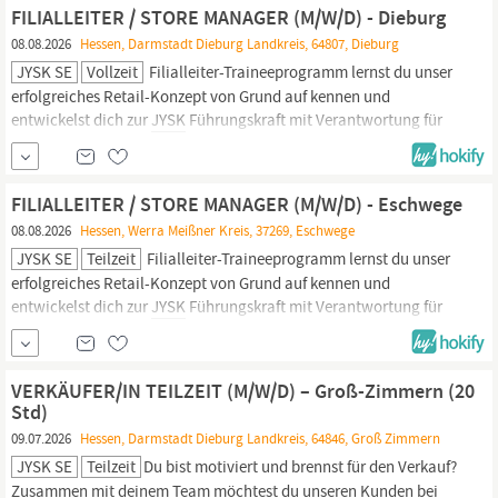
unternehmerisches Denken aktiv fördert.
FILIALLEITER / STORE MANAGER (M/W/D) - Dieburg
08.08.2026
Hessen, Darmstadt Dieburg Landkreis, 64807, Dieburg
JYSK SE
Vollzeit
Filialleiter-Traineeprogramm lernst du unser
erfolgreiches Retail-Konzept von Grund auf kennen und
entwickelst dich zur
JYSK
Führungskraft mit Verantwortung für
einen eigenen Store. Werde Teil eines internationalen
Unternehmens, das Entwicklung und unternehmerisches Denken
aktiv fördert. Das bieten wir dir als Store Manager Strukturierter
FILIALLEITER / STORE MANAGER (M/W/D) - Eschwege
Einstieg &
08.08.2026
Hessen, Werra Meißner Kreis, 37269, Eschwege
JYSK SE
Teilzeit
Filialleiter-Traineeprogramm lernst du unser
erfolgreiches Retail-Konzept von Grund auf kennen und
entwickelst dich zur
JYSK
Führungskraft mit Verantwortung für
einen eigenen Store. Werde Teil eines internationalen
Unternehmens, das Entwicklung und unternehmerisches Denken
aktiv fördert. Das bieten wir dir als Store Manager Strukturierter
VERKÄUFER/IN TEILZEIT (M/W/D) – Groß-Zimmern (20
Einstieg &
Std)
09.07.2026
Hessen, Darmstadt Dieburg Landkreis, 64846, Groß Zimmern
JYSK SE
Teilzeit
Du bist motiviert und brennst für den Verkauf?
Zusammen mit deinem Team möchtest du unseren Kunden bei