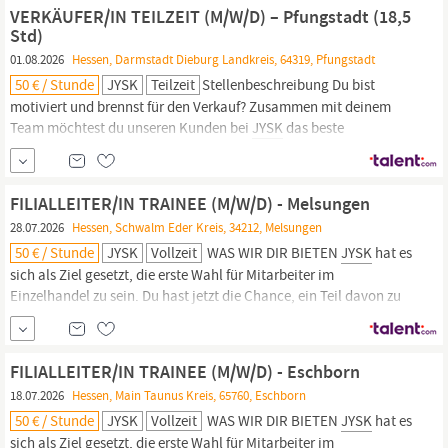
uns gemeinsam herausfinden, ob eine Karriere im...
VERKÄUFER/IN TEILZEIT (M/W/D) – Pfungstadt (18,5
Std)
01.08.2026
Hessen, Darmstadt Dieburg Landkreis, 64319, Pfungstadt
50 € / Stunde
JYSK
Teilzeit
Stellenbeschreibung Du bist
motiviert und brennst für den Verkauf? Zusammen mit deinem
Team möchtest du unseren Kunden bei
JYSK
das beste
Einkaufserlebnis bieten? Du magst Abwechslung und ein
schnelllebiges Umfeld? Dann ist die Stelle als Verkäufer das
perfekte Match für dich! WAS WIR DIR BIETEN
JYSK
hat es sich als
FILIALLEITER/IN TRAINEE (M/W/D) - Melsungen
Ziel gesetzt, die...
28.07.2026
Hessen, Schwalm Eder Kreis, 34212, Melsungen
50 € / Stunde
JYSK
Vollzeit
WAS WIR DIR BIETEN
JYSK
hat es
sich als Ziel gesetzt, die erste Wahl für Mitarbeiter im
Einzelhandel zu sein. Du hast jetzt die Chance, ein Teil davon zu
werden und zusammen mit uns an diesem großen Ziel zu
arbeiten!
JYSK
ist ein dynamisches Unternehmen und uns ist
wichtig, dass du gut in deiner neuen Position ankommst.
FILIALLEITER/IN TRAINEE (M/W/D) - Eschborn
18.07.2026
Hessen, Main Taunus Kreis, 65760, Eschborn
50 € / Stunde
JYSK
Vollzeit
WAS WIR DIR BIETEN
JYSK
hat es
sich als Ziel gesetzt, die erste Wahl für Mitarbeiter im