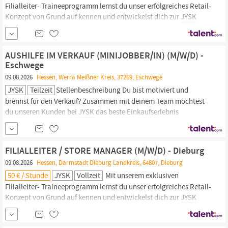
Filialleiter- Traineeprogramm lernst du unser erfolgreiches Retail-
Konzept von Grund auf kennen und entwickelst dich zur
JYSK
Führungskraft mit Verantwortung für einen eigenen Store. Werde
Teil eines internationalen Unternehmens, das Entwicklung und
unternehmerisches Denken aktiv fördert.
AUSHILFE IM VERKAUF (MINIJOBBER/IN) (M/W/D) -
Eschwege
09.08.2026
Hessen, Werra Meißner Kreis, 37269, Eschwege
JYSK
Teilzeit
Stellenbeschreibung Du bist motiviert und
brennst für den Verkauf? Zusammen mit deinem Team möchtest
du unseren Kunden bei
JYSK
das beste Einkaufserlebnis
Deutschlands bieten? Du magst Abwechslung und ein
schnelllebiges Umfeld? Dann unterstütze unser Team im Rahmen
eines Minijobs auf geringfügiger Basis und bewirb dich jetzt!
FILIALLEITER / STORE MANAGER (M/W/D) - Dieburg
09.08.2026
Hessen, Darmstadt Dieburg Landkreis, 64807, Dieburg
50 € / Stunde
JYSK
Vollzeit
Mit unserem exklusiven
Filialleiter- Traineeprogramm lernst du unser erfolgreiches Retail-
Konzept von Grund auf kennen und entwickelst dich zur
JYSK
Führungskraft mit Verantwortung für einen eigenen Store. Werde
Teil eines internationalen Unternehmens, das Entwicklung und