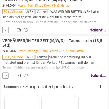
Ziel gesetzt, die...
24.06.2026
Hessen, Main Kinzig Kreis, 63450, Hanau
50 € / Stunde
JYSK
Vollzeit
WAS WIR DIR BIETEN
JYSK
hat es
sich als Ziel gesetzt, die erste Wahl für Mitarbeiter im
Einzelhandel zu sein. Du hast jetzt die Chance, ein Teil davon zu
werden und zusammen mit uns an diesem großen Ziel zu
arbeiten!
JYSK
ist ein dynamisches Unternehmen und uns ist
wichtig, dass du gut in deiner neuen Position ankommst.
VERKÄUFER/IN TEILZEIT (M/W/D) – Taunusstein (18,5
Std)
24.06.2026
Hessen, Rheingau Taunus Kreis, 65232, Taunusstein
50 € / Stunde
JYSK
Teilzeit
Stellenbeschreibung Du bist
motiviert und brennst für den Verkauf? Zusammen mit deinem
Team möchtest du unseren Kunden bei
JYSK
das beste
Einkaufserlebnis bieten? Du magst Abwechslung und ein
schnelllebiges Umfeld? Dann ist die Stelle als Verkäufer das
perfekte Match für dich! WAS WIR DIR BIETEN
JYSK
hat es sich als
Ziel gesetzt, die...