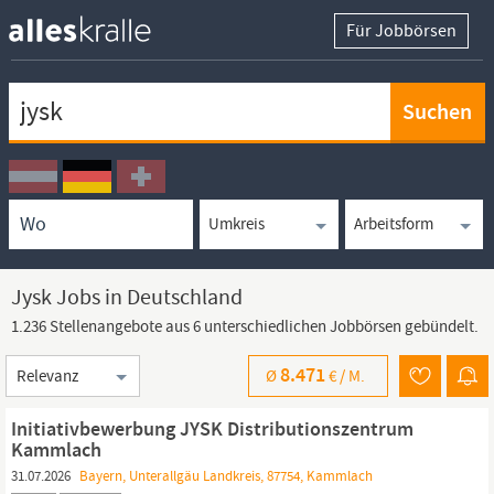
Für Jobbörsen
Keywortsuche
Ortssuche
Umkreissuche
Arbeitsform
Jysk Jobs in Deutschland
1.236 Stellenangebote aus 6 unterschiedlichen Jobbörsen gebündelt.
Sortierung
8.471
Ø
€ /
M.
Initiativbewerbung JYSK Distributionszentrum
Kammlach
31.07.2026
Bayern, Unterallgäu Landkreis, 87754, Kammlach