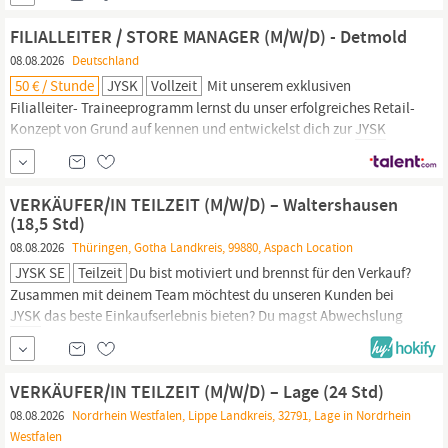
Teil eines internationalen Unternehmens, das Entwicklung und
unternehmerisches Denken aktiv fördert.
FILIALLEITER / STORE MANAGER (M/W/D) - Detmold
08.08.2026
Deutschland
50 € / Stunde
JYSK
Vollzeit
Mit unserem exklusiven
Filialleiter- Traineeprogramm lernst du unser erfolgreiches Retail-
Konzept von Grund auf kennen und entwickelst dich zur
JYSK
Führungskraft mit Verantwortung für einen eigenen Store. Werde
Teil eines internationalen Unternehmens, das Entwicklung und
unternehmerisches Denken aktiv fördert.
VERKÄUFER/IN TEILZEIT (M/W/D) – Waltershausen
(18,5 Std)
08.08.2026
Thüringen, Gotha Landkreis, 99880, Aspach Location
JYSK SE
Teilzeit
Du bist motiviert und brennst für den Verkauf?
Zusammen mit deinem Team möchtest du unseren Kunden bei
JYSK
das beste Einkaufserlebnis bieten? Du magst Abwechslung
und ein schnelllebiges Umfeld? Dann ist die Stelle als Verkäufer
das perfekte Match für dich! WAS WIR DIR BIETEN
JYSK
hat es
sich als Ziel gesetzt, die erste Wahl der...
VERKÄUFER/IN TEILZEIT (M/W/D) – Lage (24 Std)
08.08.2026
Nordrhein Westfalen, Lippe Landkreis, 32791, Lage in Nordrhein
Westfalen