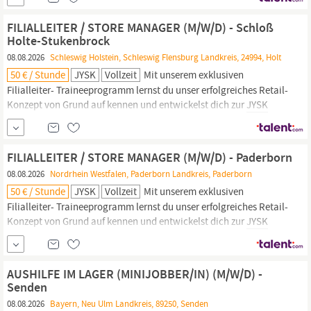
Teil eines internationalen Unternehmens, das Entwicklung und
unternehmerisches Denken aktiv fördert.
FILIALLEITER / STORE MANAGER (M/W/D) - Schloß
Holte-Stukenbrock
08.08.2026
Schleswig Holstein, Schleswig Flensburg Landkreis, 24994, Holt
50 € / Stunde
JYSK
Vollzeit
Mit unserem exklusiven
Filialleiter- Traineeprogramm lernst du unser erfolgreiches Retail-
Konzept von Grund auf kennen und entwickelst dich zur
JYSK
Führungskraft mit Verantwortung für einen eigenen Store. Werde
Teil eines internationalen Unternehmens, das Entwicklung und
unternehmerisches Denken aktiv fördert.
FILIALLEITER / STORE MANAGER (M/W/D) - Paderborn
08.08.2026
Nordrhein Westfalen, Paderborn Landkreis, Paderborn
50 € / Stunde
JYSK
Vollzeit
Mit unserem exklusiven
Filialleiter- Traineeprogramm lernst du unser erfolgreiches Retail-
Konzept von Grund auf kennen und entwickelst dich zur
JYSK
Führungskraft mit Verantwortung für einen eigenen Store. Werde
Teil eines internationalen Unternehmens, das Entwicklung und
unternehmerisches Denken aktiv fördert.
AUSHILFE IM LAGER (MINIJOBBER/IN) (M/W/D) -
Senden
08.08.2026
Bayern, Neu Ulm Landkreis, 89250, Senden