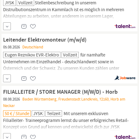
JYSK
Vollzeit
Stellenbeschreibung In unserem
Distruíbutionszentrum in Kammlach ist es möglich in mehreren
Abteilungen zu arbeiten, unter anderem in unserem Lager,
Verwaltung oder Technische Abteilung. Qualifikationen Wenn Du
keine offenen Stellen findest, die Deinen Wünschen entsprechen,
kannst Du uns jederzeit eine unaufgeforderte Bewerbung senden.
Leitender Elektromonteur (m/w/d)
Wir überprüfen regelmäßig unsere...
05.08.2026
Deutschland
Eugen Reznikov EVR-Elektro
Vollzeit
für namhafte
Unternehmen im Einzelhandel - deutschlandweit sowie in
Österreich und der Schweiz. Zu unseren Kunden zählen unter
anderem Douglas,
Jysk
, Action, Tegut und weitere bekannte
Marken. Leitender Elektromonteur (m/w/d) Deutschlandweite
Projekte Ihre Aufgaben Selbstständige Leitung der
FILIALLEITER / STORE MANAGER (M/W/D) - Horb
Montagearbeiten auf der Baustelle Koordination von
08.08.2026
Baden Württemberg, Freudenstadt Landkreis, 72160, Horb am
Monteuren...
Neckar
50 € / Stunde
JYSK
Teilzeit
Mit unserem exklusiven
Filialleiter- Traineeprogramm lernst du unser erfolgreiches Retail-
Konzept von Grund auf kennen und entwickelst dich zur
JYSK
Führungskraft mit Verantwortung für einen eigenen Store. Werde