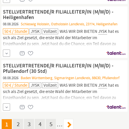
schnelllebiges Umfeld? Dann ist die Stelle als Verkäufer das
perfekte Match für dich! WAS WIR DIR BIETEN
JYSK
hat es sich als
STELLVERTRETENDE/R FILIALLEITER/IN (M/W/D) -
Ziel gesetzt, die...
Heiligenhafen
08.08.2026
Schleswig Holstein, Ostholstein Landkreis, 23774, Heiligenhafen
50 € / Stunde
JYSK
Vollzeit
WAS WIR DIR BIETEN
JYSK
hat es
sich als Ziel gesetzt, die erste Wahl der Mitarbeiter im
Einzelhandel zu sein. Jetzt hast du die Chance, ein Teil davon zu
werden und zusammen mit uns an diesem großen Ziel zu
arbeiten!
JYSK
ist ein dynamisches Unternehmen und bei uns
wird deine Stimme gehört. Du wirst involviert und deine
STELLVERTRETENDE/R FILIALLEITER/IN (M/W/D) -
Entwicklung ist...
Pfullendorf (30 Std)
08.08.2026
Baden Württemberg, Sigmaringen Landkreis, 88630, Pfullendorf
50 € / Stunde
JYSK
Vollzeit
WAS WIR DIR BIETEN
JYSK
hat es
sich als Ziel gesetzt, die erste Wahl der Mitarbeiter im
Einzelhandel zu sein. Jetzt hast du die Chance, ein Teil davon zu
werden und zusammen mit uns an diesem großen Ziel zu
arbeiten!
JYSK
ist ein dynamisches Unternehmen und bei uns
wird deine Stimme gehört. Du wirst involviert und deine
Entwicklung ist...
1
2
3
4
5
…