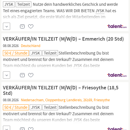
JYSK
Teilzeit
Nutze dein handwerkliches Geschick und werde
Teil eines engagierten Teams. WAS WIR DIR BIETEN
JYSK
hat es
sich als Ziel gesetzt, die erste Wahl der Mitarbeitenden im
Einzelhandel zu sein. Jetzt hast du die Chance, ein Teil davon zu
werden und zusammen mit uns an diesem großen Ziel zu
arbeiten!
JYSK
ist ein dynamisches Unternehmen mit...
VERKÄUFER/IN TEILZEIT (M/W/D) – Emmerich (20 Std)
08.08.2026
Deutschland
50 € / Stunde
JYSK
Teilzeit
Stellenbeschreibung Du bist
motiviert und brennst für den Verkauf? Zusammen mit deinem
Team möchtest du unseren Kunden bei
JYSK
das beste
Einkaufserlebnis bieten? Du magst Abwechslung und ein
schnelllebiges Umfeld? Dann ist die Stelle als Verkäufer das
perfekte Match für dich! WAS WIR DIR BIETEN
JYSK
hat es sich als
VERKÄUFER/IN TEILZEIT (M/W/D) – Friesoythe (18,5
Ziel gesetzt, die...
Std)
08.08.2026
Niedersachsen, Cloppenburg Landkreis, 26169, Friesoythe
50 € / Stunde
JYSK
Teilzeit
Stellenbeschreibung Du bist
motiviert und brennst für den Verkauf? Zusammen mit deinem
Team möchtest du unseren Kunden bei
JYSK
das beste
Einkaufserlebnis bieten? Du magst Abwechslung und ein