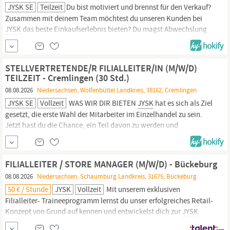
JYSK SE
Teilzeit
Du bist motiviert und brennst für den Verkauf?
Zusammen mit deinem Team möchtest du unseren Kunden bei
JYSK
das beste Einkaufserlebnis bieten? Du magst Abwechslung
und ein schnelllebiges Umfeld? Dann ist die Stelle als Verkäufer
das perfekte Match für dich! WAS WIR DIR BIETEN
JYSK
hat es
sich als Ziel gesetzt, die erste Wahl der...
STELLVERTRETENDE/R FILIALLEITER/IN (M/W/D)
TEILZEIT - Cremlingen (30 Std.)
08.08.2026
Niedersachsen, Wolfenbüttel Landkreis, 38162, Cremlingen
JYSK SE
Vollzeit
WAS WIR DIR BIETEN
JYSK
hat es sich als Ziel
gesetzt, die erste Wahl der Mitarbeiter im Einzelhandel zu sein.
Jetzt hast du die Chance, ein Teil davon zu werden und
zusammen mit uns an diesem großen Ziel zu arbeiten!
JYSK
ist ein
dynamisches Unternehmen und bei uns wird deine Stimme
gehört. Du wirst involviert und deine Entwicklung ist...
FILIALLEITER / STORE MANAGER (M/W/D) - Bückeburg
08.08.2026
Niedersachsen, Schaumburg Landkreis, 31675, Bückeburg
50 € / Stunde
JYSK
Vollzeit
Mit unserem exklusiven
Filialleiter- Traineeprogramm lernst du unser erfolgreiches Retail-
Konzept von Grund auf kennen und entwickelst dich zur
JYSK
Führungskraft mit Verantwortung für einen eigenen Store. Werde