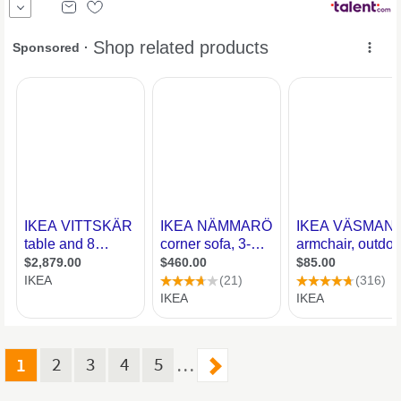
schnelllebiges Umfeld? Dann ist die Stelle als Verkäufer das
perfekte Match für dich! WAS WIR DIR BIETEN
JYSK
hat es sich als
Ziel gesetzt, die...
1
2
3
4
5
…