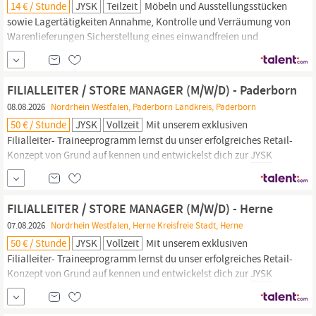
14 € / Stunde
JYSK
Teilzeit
Möbeln und Ausstellungsstücken
sowie Lagertätigkeiten Annahme, Kontrolle und Verräumung von
Warenlieferungen Sicherstellung eines einwandfreien und
gepflegten Erscheinungsbildes unserer Möbelflächen Einhaltung
der Lagerordnung nach
JYSK
-Konzepten WAS SOLLTEST DU
MITBRINGEN Handwerkliches Geschick und körperliche
FILIALLEITER / STORE MANAGER (M/W/D) - Paderborn
Belastbarkeit sehr gute...
08.08.2026
Nordrhein Westfalen, Paderborn Landkreis, Paderborn
50 € / Stunde
JYSK
Vollzeit
Mit unserem exklusiven
Filialleiter- Traineeprogramm lernst du unser erfolgreiches Retail-
Konzept von Grund auf kennen und entwickelst dich zur
JYSK
Führungskraft mit Verantwortung für einen eigenen Store. Werde
Teil eines internationalen Unternehmens, das Entwicklung und
unternehmerisches Denken aktiv fördert.
FILIALLEITER / STORE MANAGER (M/W/D) - Herne
07.08.2026
Nordrhein Westfalen, Herne Kreisfreie Stadt, Herne
50 € / Stunde
JYSK
Vollzeit
Mit unserem exklusiven
Filialleiter- Traineeprogramm lernst du unser erfolgreiches Retail-
Konzept von Grund auf kennen und entwickelst dich zur
JYSK
Führungskraft mit Verantwortung für einen eigenen Store. Werde
Teil eines internationalen Unternehmens, das Entwicklung und