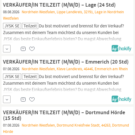
unternehmerisches Denken aktiv fördert.
VERKÄUFER/IN TEILZEIT (M/W/D) – Lage (24 Std)
08.08.2026
Nordrhein Westfalen, Lippe Landkreis, 32791, Lage in Nordrhein
Westfalen
JYSK SE
Teilzeit
Du bist motiviert und brennst für den Verkauf?
Zusammen mit deinem Team möchtest du unseren Kunden bei
JYSK
das beste Einkaufserlebnis bieten? Du magst Abwechslung
und ein schnelllebiges Umfeld? Dann ist die Stelle als Verkäufer
das perfekte Match für dich! WAS WIR DIR BIETEN
JYSK
hat es
sich als Ziel gesetzt, die erste Wahl der...
VERKÄUFER/IN TEILZEIT (M/W/D) – Emmerich (20 Std)
07.08.2026
Nordrhein Westfalen, Kleve Landkreis, 46446, Emmerich am Rhein
JYSK SE
Teilzeit
Du bist motiviert und brennst für den Verkauf?
Zusammen mit deinem Team möchtest du unseren Kunden bei
JYSK
das beste Einkaufserlebnis bieten? Du magst Abwechslung
und ein schnelllebiges Umfeld? Dann ist die Stelle als Verkäufer
das perfekte Match für dich! WAS WIR DIR BIETEN
JYSK
hat es
sich als Ziel gesetzt, die erste Wahl der...
VERKÄUFER/IN TEILZEIT (M/W/D) – Dortmund Hörde
(15 Std)
07.08.2026
Nordrhein Westfalen, Dortmund Kreisfreie Stadt, 44263, Dortmund
Hörde