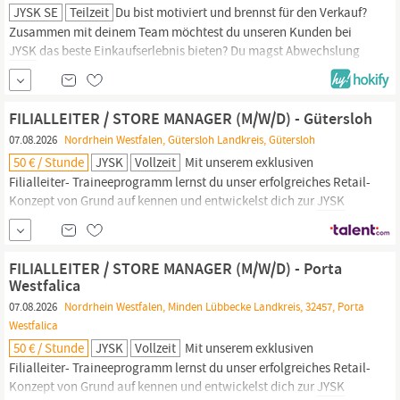
JYSK SE
Teilzeit
Du bist motiviert und brennst für den Verkauf?
Zusammen mit deinem Team möchtest du unseren Kunden bei
JYSK
das beste Einkaufserlebnis bieten? Du magst Abwechslung
und ein schnelllebiges Umfeld? Dann ist die Stelle als Verkäufer
das perfekte Match für dich! WAS WIR DIR BIETEN
JYSK
hat es
sich als Ziel gesetzt, die erste Wahl der...
FILIALLEITER / STORE MANAGER (M/W/D) - Gütersloh
07.08.2026
Nordrhein Westfalen, Gütersloh Landkreis, Gütersloh
50 € / Stunde
JYSK
Vollzeit
Mit unserem exklusiven
Filialleiter- Traineeprogramm lernst du unser erfolgreiches Retail-
Konzept von Grund auf kennen und entwickelst dich zur
JYSK
Führungskraft mit Verantwortung für einen eigenen Store. Werde
Teil eines internationalen Unternehmens, das Entwicklung und
unternehmerisches Denken aktiv fördert.
FILIALLEITER / STORE MANAGER (M/W/D) - Porta
Westfalica
07.08.2026
Nordrhein Westfalen, Minden Lübbecke Landkreis, 32457, Porta
Westfalica
50 € / Stunde
JYSK
Vollzeit
Mit unserem exklusiven
Filialleiter- Traineeprogramm lernst du unser erfolgreiches Retail-
Konzept von Grund auf kennen und entwickelst dich zur
JYSK