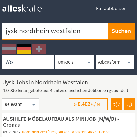
Für Jobbörsen
Keywortsuche
Ortssuche
Umkreissuche
Arbeitsform
Jysk Jobs in Nordrhein Westfalen
188 Stellenangebote aus 4 unterschiedlichen Jobbörsen gebündelt.
Sortierung
8.402
Ø
€ /
M.
AUSHILFE MÖBELAUFBAU ALS MINIJOB (M/W/D) -
Gronau
09.08.2026
Nordrhein Westfalen, Borken Landkreis, 48599, Gronau