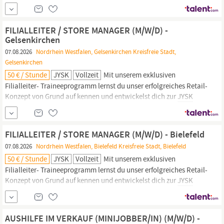
Führungskraft mit Verantwortung für einen eigenen Store. Werde
Teil eines internationalen Unternehmens, das Entwicklung und
unternehmerisches Denken aktiv fördert.
FILIALLEITER / STORE MANAGER (M/W/D) -
Gelsenkirchen
07.08.2026
Nordrhein Westfalen, Gelsenkirchen Kreisfreie Stadt,
Gelsenkirchen
50 € / Stunde
JYSK
Vollzeit
Mit unserem exklusiven
Filialleiter- Traineeprogramm lernst du unser erfolgreiches Retail-
Konzept von Grund auf kennen und entwickelst dich zur
JYSK
Führungskraft mit Verantwortung für einen eigenen Store. Werde
Teil eines internationalen Unternehmens, das Entwicklung und
unternehmerisches Denken aktiv fördert.
FILIALLEITER / STORE MANAGER (M/W/D) - Bielefeld
07.08.2026
Nordrhein Westfalen, Bielefeld Kreisfreie Stadt, Bielefeld
50 € / Stunde
JYSK
Vollzeit
Mit unserem exklusiven
Filialleiter- Traineeprogramm lernst du unser erfolgreiches Retail-
Konzept von Grund auf kennen und entwickelst dich zur
JYSK
Führungskraft mit Verantwortung für einen eigenen Store. Werde
Teil eines internationalen Unternehmens, das Entwicklung und
unternehmerisches Denken aktiv fördert.
AUSHILFE IM VERKAUF (MINIJOBBER/IN) (M/W/D) -