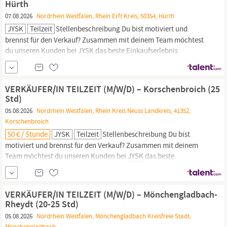
Hürth
07.08.2026
Nordrhein Westfalen, Rhein Erft Kreis, 50354, Hürth
JYSK
Teilzeit
Stellenbeschreibung Du bist motiviert und
brennst für den Verkauf? Zusammen mit deinem Team möchtest
du unseren Kunden bei
JYSK
das beste Einkaufserlebnis
Deutschlands bieten? Du magst Abwechslung und ein
schnelllebiges Umfeld? Dann unterstütze unser Team im Rahmen
eines Minijobs auf geringfügiger Basis und bewirb dich jetzt!
VERKÄUFER/IN TEILZEIT (M/W/D) – Korschenbroich (25
Std)
05.08.2026
Nordrhein Westfalen, Rhein Kreis Neuss Landkreis, 41352,
Korschenbroich
50 € / Stunde
JYSK
Teilzeit
Stellenbeschreibung Du bist
motiviert und brennst für den Verkauf? Zusammen mit deinem
Team möchtest du unseren Kunden bei
JYSK
das beste
Einkaufserlebnis bieten? Du magst Abwechslung und ein
schnelllebiges Umfeld? Dann ist die Stelle als Verkäufer das
perfekte Match für dich! WAS WIR DIR BIETEN
JYSK
hat es sich als
VERKÄUFER/IN TEILZEIT (M/W/D) – Mönchengladbach-
Ziel gesetzt, die...
Rheydt (20-25 Std)
05.08.2026
Nordrhein Westfalen, Mönchengladbach Kreisfreie Stadt,
Mönchengladbach