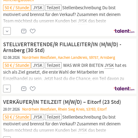
50 € / Stunde
JYSK
Teilzeit
Stellenbeschreibung Du bist
motiviert und brennst für den Verkauf? Zusammen mit deinem
Team möchtest du unseren Kunden bei
JYSK
das beste
Einkaufserlebnis bieten? Du magst Abwechslung und ein
schnelllebiges Umfeld? Dann ist die Stelle als Verkäufer das
perfekte Match für dich! WAS WIR DIR BIETEN
JYSK
hat es sich als
STELLVERTRETENDE/R FILIALLEITER/IN (M/W/D) -
Ziel gesetzt, die...
Arnsberg (30 Std)
02.08.2026
Nordrhein Westfalen, Aachen Landkreis, 59757, Arnsberg
50 € / Stunde
JYSK
Teilzeit
WAS WIR DIR BIETEN
JYSK
hat es
sich als Ziel gesetzt, die erste Wahl der Mitarbeiter im
Einzelhandel zu sein. Jetzt hast du die Chance, ein Teil davon zu
werden und zusammen mit uns an diesem großen Ziel zu
arbeiten!
JYSK
ist ein dynamisches Unternehmen und bei uns
wird deine Stimme gehört. Du wirst involviert und deine
VERKÄUFER/IN TEILZEIT (M/W/D) – Eitorf (23 Std)
Entwicklung ist...
28.07.2026
Nordrhein Westfalen, Rhein Sieg Kreis, 53783, Eitorf
50 € / Stunde
JYSK
Teilzeit
Stellenbeschreibung Du bist
motiviert und brennst für den Verkauf? Zusammen mit deinem
Team möchtest du unseren Kunden bei
JYSK
das beste
Einkaufserlebnis bieten? Du magst Abwechslung und ein