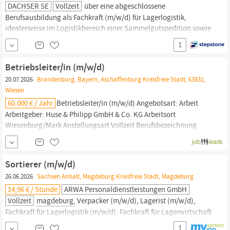
DACHSER SE
Vollzeit
über eine abgeschlossene
Berufsausbildung als Fachkraft (m/w/d) für Lagerlogistik,
idealerweise im Logistikbereich einer Sammelgutspedition sowie
einschlägige Erfahrungen in der
Lagerwirtschaft.
Sie haben
1
bereits fundierte Berufs- und Führungserfahrungen und
überzeugen durch Durchsetzungsvermögen und
Betriebsleiter/in (m/w/d)
Verantwortungsbewusstsein.
20.07.2026
Brandenburg, Bayern, Aschaffenburg Kreisfreie Stadt, 63831,
Wiesen
60.000 € / Jahr
Betriebsleiter/in (m/w/d) Angebotsart: Arbeit
Arbeitgeber: Huse & Philipp GmbH & Co. KG Arbeitsort
Wiesenburg/Mark Anstellungsart Vollzeit Berufsbezeichnung
Leiter/in -
Lagerwirtschaft
Logistikmeisterin - kaufmännisch
Veröffentlichungsdatum: Vor 30+ Tagen veröffentlicht
Stellenbeschreibung Betriebsleiter/in (m/w/d)
Sortierer (m/w/d)
26.06.2026
Sachsen Anhalt, Magdeburg Kreisfreie Stadt, Magdeburg
14,96 € / Stunde
ARWA Personaldienstleistungen GmbH
Vollzeit
magdeburg,
Verpacker (m/w/d), Lagerist (m/w/d),
Fachkraft für Lagerlogistik (m/w/d), Fachkraft für
Lagerwirtschaft
(m/w/d), Logistikfachkraft (m/w/d) oder Versandmitarbeiter
1