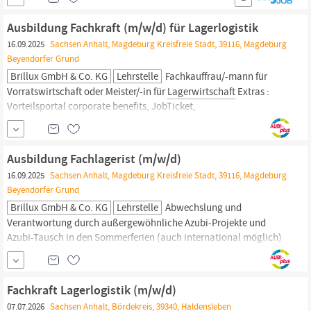
(m/w/d)? Zögere nicht länger und bewirb Dich jetzt! Mit Deiner
Bewerbung erklärst Du Dich mit den Datenschutzrichtlinien der
Ausbildung Fachkraft (m/w/d) für Lagerlogistik
Firma ARWA Personaldienstleistungen...
16.09.2025
Sachsen Anhalt, Magdeburg Kreisfreie Stadt, 39116, Magdeburg
Beyendorfer Grund
Brillux GmbH & Co. KG
Lehrstelle
Fachkauffrau/-mann für
Vorratswirtschaft oder Meister/-in für
Lagerwirtschaft
Extras :
Vorteilsportal corporate benefits, JobTicket,
Krankenzusatzversicherung Bereit für deinen Start ins
Berufsleben? Hör auf zu suchen. Wir sind hier. Bewirb dich jetzt für
deine Ausbildung als;Fachkraft (m/w/d) für Lagerlogistik bei
Ausbildung Fachlagerist (m/w/d)
Brillux in
Magdeburg
–
16.09.2025
Sachsen Anhalt, Magdeburg Kreisfreie Stadt, 39116, Magdeburg
Beyendorfer Grund
Brillux GmbH & Co. KG
Lehrstelle
Abwechslung und
Verantwortung durch außergewöhnliche Azubi-Projekte und
Azubi-Tausch in den Sommerferien (auch international möglich)
Perspektive : vielfältige Weiterbildungsmöglichkeiten nach der
Ausbildung, z. B. Fachkauffrau/-mann für Vorratswirtschaft oder
Meister/-in für
Lagerwirtschaft
Extras : Vorteilsportal corporate
Fachkraft Lagerlogistik (m/w/d)
benefits, JobTicket,...
07.07.2026
Sachsen Anhalt, Bördekreis, 39340, Haldensleben