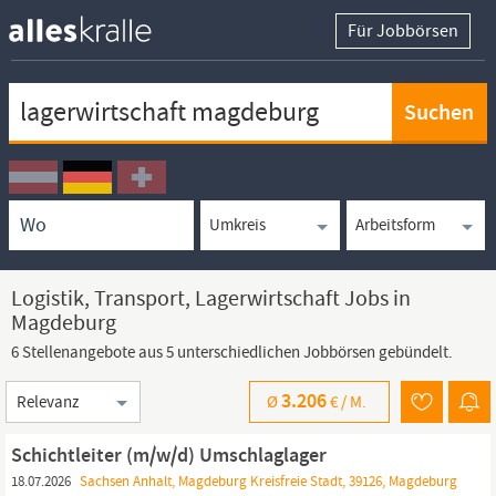
Für Jobbörsen
Keywortsuche
Ortssuche
Umkreissuche
Arbeitsform
Logistik, Transport, Lagerwirtschaft Jobs in
Magdeburg
6 Stellenangebote aus 5 unterschiedlichen Jobbörsen gebündelt.
Sortierung
3.206
Ø
€ /
M.
Schichtleiter (m/w/d) Umschlaglager
18.07.2026
Sachsen Anhalt, Magdeburg Kreisfreie Stadt, 39126, Magdeburg