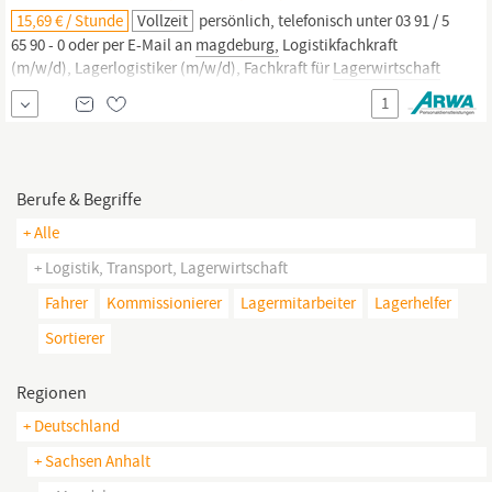
15,69 € / Stunde
Vollzeit
persönlich, telefonisch unter 03 91 / 5
65 90 - 0 oder per E-Mail an
magdeburg,
Logistikfachkraft
(m/w/d), Lagerlogistiker (m/w/d), Fachkraft für
Lagerwirtschaft
(m/w/d), Lagermeister (m/w/d), Logistikmeister (m/w/d) oder
1
Fachkraft für Versand und Logistik (m/w/d) Bewerben Sie sich
jetzt, um mehr zu erfahren! Mit Ihrer Bewerbung
Berufe & Begriffe
+ Alle
+ Logistik, Transport, Lagerwirtschaft
Fahrer
Kommissionierer
Lagermitarbeiter
Lagerhelfer
Sortierer
Regionen
+ Deutschland
+ Sachsen Anhalt