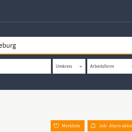
Merkliste
Job-
Alarm
aktiv