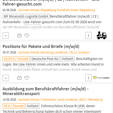
erforderlich. Dokumente: Eine gültige
Fahrerkarte
liegt
Fahrer-gesucht.com
05.08.2026
Sachsen Anhalt, Magdeburg Kreisfreie Stadt, Magdeburg
MF Mineralöl-Logistik GmbH
Berufskraftfahrer (m/w/d) | CE |
Nahverkehr -
Lkw-Fahrer
-gesucht.com Zum 01.09.2026 wird von
der MF Mineralöl-Logistik GmbH ein Berufskraftfahrer (m/w/d)
aus 39126 Magdeburg und Umgebung gesucht. Antrittsprämie:
1
2.000€. In einer Minute bewerben --> https:/
lkw-fahrer
-
gesucht.comalleskralle/ MF Mineralöl-Logistik GmbH Das ist MF:
Postbote für Pakete und Briefe (m/w/d)
Die MF
30.07.2026
Sachsen Anhalt, Bernburg Landkreis, 78112, Schwarz
19,02 € / Stunde
Deutsche Post AG
Vollzeit
Beschäftigten im
Lager, die
Lkw-Fahrer
:innen und viele mehr. Alle arbeiten Hand in
Hand, damit jedes Paket schnell bei unseren Kund:innen und
jeder Brief sicher im Briefkasten landet. Wir sind ein großes,
1
vielfältiges und starkes Team, das Tag für Tag Außergewöhnliches
leistet und Millionen Menschen in ganz Deutschland glücklich
Ausbildung zum Berufskraftfahrer (m/w/d) -
macht. Werde Postbote
Mineralöltransport
10.06.2026
Sachsen Anhalt, Chemnitzer Land Landkreis, 06217, Merseburg
50 € / Stunde
Vollzeit
Führerscheins Klasse B
LKW
, deren
Technik und Beherrschung haben dich schon immer interessiert