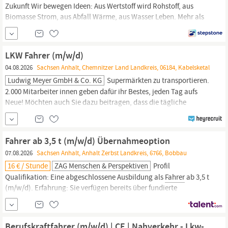
Zukunft Wir bewegen Ideen: Aus Wertstoff wird Rohstoff, aus
Biomasse Strom, aus Abfall Wärme, aus Wasser Leben. Mehr als
40.000 Menschen arbeiten bei REMONDIS an ganzheitlichen
Lösungen, die Fortschritt und Ressourcenschonung in Einklang
bringen. Gemeinsam, wieder und wieder, weltweit.
LKW
Fahrer
LKW Fahrer (m/w/d)
C/CE (m/w/d)...
04.08.2026
Sachsen Anhalt, Chemnitzer Land Landkreis, 06184, Kabelsketal
Ludwig Meyer GmbH & Co. KG
Supermärkten zu transportieren.
2.000 Mitarbeiter innen geben dafür ihr Bestes, jeden Tag aufs
Neue! Möchten auch Sie dazu beitragen, dass die tägliche
Belieferung der Märkte des Lebensmitteleinzelhandels und somit
die Versorgung der Haushalte gewährleistet ist? Dann werden Sie
Teil unseres Teams und verstärken unseren Standort Leipzig als
Fahrer ab 3,5 t (m/w/d) Übernahmeoption
LKW-Fahrer
(m/w/d) im Nahverkehr. DAS
07.08.2026
Sachsen Anhalt, Anhalt Zerbst Landkreis, 6766, Bobbau
16 € / Stunde
ZAG Menschen & Perspektiven
Profil
Qualifikation: Eine abgeschlossene Ausbildung als
Fahrer
ab 3,5 t
(m/w/d). Erfahrung: Sie verfügen bereits über fundierte
Berufserfahrung im Führen von schweren
Lkw
. Führerschein: Sie
besitzen die
Fahrerlaubnis
der Klasse C/CE. Module: Die
Eintragung der Schlüsselzahl 95 im Führerschein ist zwingend
Berufskraftfahrer (m/w/d) | CE | Nahverkehr - Lkw-