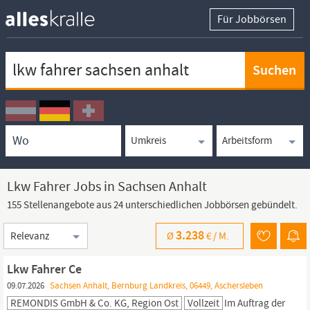
Für Jobbörsen
Keywortsuche
Ortssuche
Umkreissuche
Arbeitsform
Lkw Fahrer Jobs in Sachsen Anhalt
155 Stellenangebote aus 24 unterschiedlichen Jobbörsen gebündelt.
Sortierung
3.238
Ø
€ /
M.
Lkw Fahrer Ce
09.07.2026
Sachsen Anhalt, Bernburg Landkreis, 06449, Aschersleben
REMONDIS GmbH & Co. KG, Region Ost
Vollzeit
Im Auftrag der