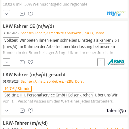
19,02 € inkl. 50% Weihnachtsgeld und regionale
Arbeitsmarktzulage + 25% Nachtzulage steuerfrei schon ab 20:00
Uhr (bis 6:00 Uhr) Weitere 50% Weihnachtsgeld im November Bis
zu 332 € Urlaubsgeld Ein krisensicherer Arbeitsplatz, bezahlte
LKW Fahrer CE (m/w/d)
Einarbeitung,...
30.07.2026
Sachsen Anhalt, Altmarkkreis Salzwedel, 29413, Dähre
Vollzeit
Wir bieten Ihnen einen schnellen Einstieg als
Fahrer
7,5 T
(m/w/d) im Rahmen der Arbeitnehmerüberlassung bei unserem
Kunden in der Branche Lager & Logistik an. Ihr neuer Job ist in
Vollzeit und befindet sich in Dähre. Wir bieten Ihnen
1
Abschlagszahlungen Attraktive Sozialleistungen, zum Beispiel
Urlaubs- und Weihnachtsgeld Langfristiger Einsatz im...
LKW Fahrer (m/w/d) gesucht
05.08.2026
Sachsen Anhalt, Bördekreis, 46282, Dorst
19,7 € / Stunde
Stölting H.i. Personalservice GmbH Gelsenkirchen
Über uns Wir
von H.i. Personal wissen um den Wert eines jeden Mitarbeiters.
Daher sind wir für Dich da, persönlich und auch deutschlandweit
in Deiner Nähe. Wir bieten Dir eine faire Bezahlung für attraktive
Arbeitsplätze, völlig unkompliziert und flexibel. Wir suchen ab
LKW-Fahrer (m/w/d)
sofort in Dorsten einen
LKW
Fahrer
(m/w/d). Dein Profil: Gültiger