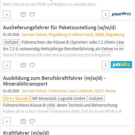
Dein Ziel ist es ein Profi auf Rädern zu werden Biss,
Durchhaltevermögen und eine gehörige Portion Ehrgeiz zeichnen
1
dich aus Von Arbeitszeiten auch am Wochenende lässt du dich
nicht abschrecken Du bist gewillt Verantwortung zu
Auslieferungsfahrer für Paketzustellung (w/m/d)
01.08.2026
Sachsen Anhalt, Magdeburg Kreisfreie Stadt, 39104, Magdeburg
Vollzeit
Führerschein der Klasse B (Sprinter) oder C1 (Klein-
Lkw
bis 7,5 t) notwendig Mehrjährige Berufserfahrung als
Fahrer
in im
Bereich Paketlogistik oder Warenzustellung Grundlegende
Kenntnisse der gängigen Sicherheitsvorschriften und
1
Logistikabläufe Reisebereitschaft für tägliche Touren im
Nahverkehr der Region Ost (Neue Bundesländer)...
Ausbildung zum Berufskraftfahrer (m/w/d) -
Mineralöltransport
01.08.2026
Sachsen Anhalt, Chemnitzer Land Landkreis, 06217, Beuna
50 € / Stunde
MF Mineralöl-Logistik GmbH
Vollzeit
Führerscheins Klasse B
LKW
, deren Technik und Beherrschung
haben dich schon immer interessiert Dein Ziel ist es ein Profi auf
Rädern zu werden Biss, Durchhaltevermögen und eine gehörige
Portion Ehrgeiz zeichnen dich aus Von Arbeitszeiten auch am
Wochenende lässt du dich nicht abschrecken Du bist gewillt
Kraftfahrer (m/w/d)