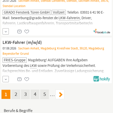
25.07.2026
Sachsen Anhalt, Stendal Landkreis, Stendal, Sachsen Anhalt, 39576,
Führerschein Klasse C/CE
Fahrerkarte
Stendal Location
GRADO Fenster& Türen GmbH
Vollzeit
Telefon: 03931 6 41 90 E-
Mail: bewerbung@grado-fenster.de
LKW-Fahrerin
; Driver;
Fahrerin;
Lastkraftwagenfahrerin; Transportmitarbeiter/in
Gütertransport
LKW-Fahrer (m/w/d)
07.08.2026
Sachsen Anhalt, Magdeburg Kreisfreie Stadt, 39120, Magdeburg
Beyendorfer Grund
FRIES-Gruppe
Magdeburg! AUFGABEN Ihre Aufgaben
Vorbereitung des
LKW
sowie Prüfung der Verkehrssicherheit.
Fachgerechtes Be- und Entladen. Zuverlässige Ladungssicherung.
Termintreue Auslieferung zu Bauste
1
2
3
4
5
…
Berufe & Begriffe