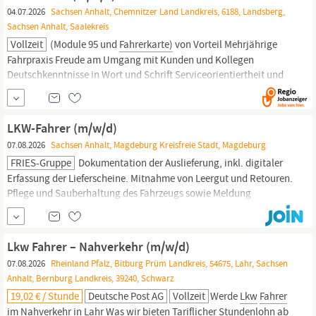
Verantwortung zu
04.07.2026
Sachsen Anhalt, Chemnitzer Land Landkreis, 6188, Landsberg,
Sachsen Anhalt, Saalekreis
Vollzeit
(Module 95 und
Fahrerkarte)
von Vorteil Mehrjährige
Fahrpraxis Freude am Umgang mit Kunden und Kollegen
Deutschkenntnisse in Wort und Schrift Serviceorientiertheit und
Zuverlässigkeit Über uns Die Kirschnick GmbH mit Hauptsitz in
Ergolding ist ein innovatives, inhabergeführtes, mittelständisches
Unternehmen und gehört zu den führenden Anbietern im...
LKW-Fahrer (m/w/d)
07.08.2026
Sachsen Anhalt, Magdeburg Kreisfreie Stadt, Magdeburg
FRIES-Gruppe
Dokumentation der Auslieferung, inkl. digitaler
Erfassung der Lieferscheine. Mitnahme von Leergut und Retouren.
Pflege und Sauberhaltung des Fahrzeugs sowie Meldung
technischer Defekte. Qualifikation Das bringen Sie mit
Führerschein Klasse C/CE inkl.
Fahrerkarte
sowie „5-Module-
LKW
-
Prüfung“. Erfahrung im Bereich Baustofftransport...
Lkw Fahrer – Nahverkehr (m/w/d)
07.08.2026
Rheinland Pfalz, Bitburg Prüm Landkreis, 54675, Lahr, Sachsen
Anhalt, Bernburg Landkreis, 39240, Schwarz
19,02 € / Stunde
Deutsche Post AG
Vollzeit
Werde
Lkw
Fahrer
im Nahverkehr in Lahr Was wir bieten Tariflicher Stundenlohn ab