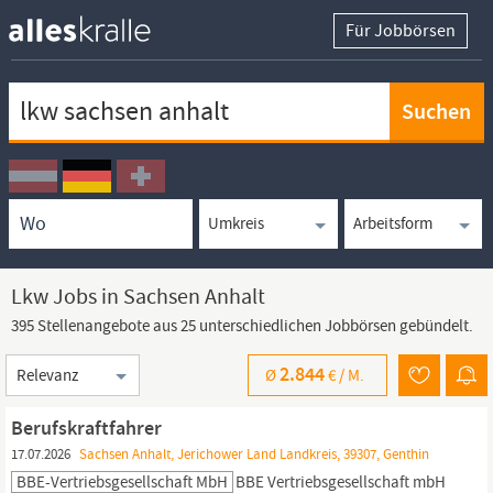
Für Jobbörsen
Keywortsuche
Ortssuche
Umkreissuche
Arbeitsform
Lkw Jobs in Sachsen Anhalt
395 Stellenangebote aus 25 unterschiedlichen Jobbörsen gebündelt.
Sortierung
2.844
Ø
€ /
M.
Berufskraftfahrer
17.07.2026
Sachsen Anhalt, Jerichower Land Landkreis, 39307, Genthin
BBE-Vertriebsgesellschaft MbH
BBE Vertriebsgesellschaft mbH