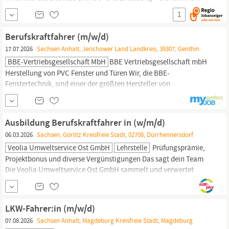
sich um das Be- und Entladen von LKWs und sorgen für einen
1
reibungslosen Ablauf Bestücken und Abfahren an den
Produktionsketten – Sie unterstützen die Produktion durch das
Berufskraftfahrer (m/w/d)
schnelle...
17.07.2026
Sachsen Anhalt, Jerichower Land Landkreis, 39307, Genthin
BBE-Vertriebsgesellschaft MbH
BBE Vertriebsgesellschaft mbH
Herstellung von PVC Fenster und Türen Wir, die BBE-
Fenstertechnik, sind einer der größten Hersteller von
Kunststofffenstern in der Region Brandenburg und
Sachsen
Anhalt.
Nach 20 Jahren in der Stadt Brandenburg ist seit 2010
Genthin der neue Standort unseres Unternehmens. Dort fertigen
Ausbildung Berufskraftfahrer in (w/m/d)
wir hochwertige und...
06.03.2026
Sachsen, Görlitz Kreisfreie Stadt, 02708, Dürrhennersdorf
Veolia Umweltservice Ost GmbH
Lehrstelle
Prüfungsprämie,
Projektbonus und diverse Vergünstigungen Das sagt dein Team
Die Veolia Umweltservice Ost GmbH sammelt und verwertet
Abfälle in Berlin, Brandenburg,
Sachsen,
Sachsen-Anhalt,
Thüringen und dem östlichen Niedersachsen. Veolia ist
weltweiter Vorreiter für den ökologischen Wandel in den
LKW-Fahrer:in (m/w/d)
Bereichen Wasser, Abfall und Energie....
07.08.2026
Sachsen Anhalt, Magdeburg Kreisfreie Stadt, Magdeburg