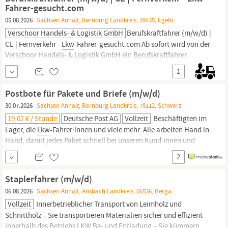
LKW
-Fahrer ...
Fahrer-gesucht.com
05.08.2026
Sachsen Anhalt, Bernburg Landkreis, 39435, Egeln
Verschoor Handels- & Logistik GmbH
Berufskraftfahrer (m/w/d) |
CE | Fernverkehr -
Lkw
-Fahrer-gesucht.com Ab sofort wird von der
Verschoor Handels- & Logistik GmbH ein Berufskraftfahrer
(m/w/d) aus 39435 Wolmirsleben und Umgebung gesucht. In einer
1
Minute bewerben --> https:/
lkw
-fahrer-gesucht.comalleskralle/
Verschoor Handels- & Logistik GmbH Die VHL GmbH ist ein
Postbote für Pakete und Briefe (m/w/d)
30.07.2026
Sachsen Anhalt, Bernburg Landkreis, 78112, Schwarz
19,02 € / Stunde
Deutsche Post AG
Vollzeit
Beschäftigten im
Lager, die
Lkw
-Fahrer:innen und viele mehr. Alle arbeiten Hand in
Hand, damit jedes Paket schnell bei unseren Kund:innen und
jeder Brief sicher im Briefkasten landet. Wir sind ein großes,
2
vielfältiges und starkes Team, das Tag für Tag Außergewöhnliches
leistet und Millionen Menschen in ganz Deutschland glücklich
Staplerfahrer (m/w/d)
macht. Werde Postbote
06.08.2026
Sachsen Anhalt, Ansbach Landkreis, 06536, Berga
Vollzeit
Innerbetrieblicher Transport von Leimholz und
Schnittholz – Sie transportieren Materialien sicher und effizient
innerhalb des Betriebs
LKW
Be- und Entladung – Sie kümmern