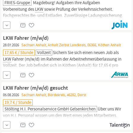
FRIES-Gruppe
Magdeburg! Aufgaben Ihre Aufgaben
Vorbereitung des
LKW
sowie Prüfung der Verkehrssicherheit.
Fachgerechtes Be- und Entladen. Zuverlässige Ladungssicherung.
Termintreue Auslieferung zu Baustellen, Handwerksbetrieben und
gewerblichen Kunden. Umsichtiges Fahren auch auf engen oder
unbefestigten Baustellenzufahrten. Serviceorientierter
LKW Fahrer (m/w/d)
Kundenkontakt sowie...
28.07.2026
Sachsen Anhalt, Anhalt Zerbst Landkreis, 06366, Köthen Anhalt
17,65 € / Stunde
Vollzeit
Sichern Sie sich einen neuen Job als
LKW
Fahrer (m/w/d) im Rahmen der Arbeitnehmerüberlassung in
Vollzeit. Der Job befindet sich in Köthen (
Anhalt
) für 17,65 € pro
Stunde. Ihr Vorteilspaket für den Job Entlohnung gemäß DGB-
GVP-Tarifwerk Firmenfahrzeug Langfristiger Einsatz im
Kundenunternehmen Ihre Aufgaben Be- und Entladung der...
LKW Fahrer (m/w/d) gesucht
05.08.2026
Sachsen Anhalt, Bördekreis, 46282, Dorst
19,7 € / Stunde
Stölting H.i. Personalservice GmbH Gelsenkirchen
Über uns Wir
von H.i. Personal wissen um den Wert eines jeden Mitarbeiters.
Daher sind wir für Dich da, persönlich und auch deutschlandweit
in Deiner Nähe. Wir bieten Dir eine faire Bezahlung für attraktive