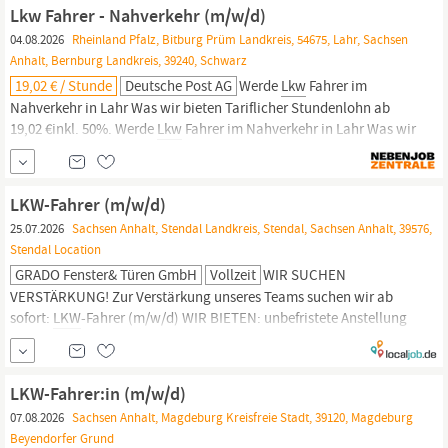
Arbeitsplätze, völlig unkompliziert und flexibel. Wir suchen ab
Lkw Fahrer - Nahverkehr (m/w/d)
sofort in Dorsten einen
LKW
Fahrer (m/w/d). Dein Profil: Gültiger
04.08.2026
Rheinland Pfalz, Bitburg Prüm Landkreis, 54675, Lahr, Sachsen
Führerschein...
Anhalt, Bernburg Landkreis, 39240, Schwarz
19,02 € / Stunde
Deutsche Post AG
Werde
Lkw
Fahrer im
Nahverkehr in Lahr Was wir bieten Tariflicher Stundenlohn ab
19,02 €inkl. 50%. Werde
Lkw
Fahrer im Nahverkehr in Lahr Was wir
bieten Tariflicher Stundenlohn ab 19,02 € inkl. 50%
Weihnachtsgeld und regionale Arbeitsmarktzulage + 25%
Nachtzulage steuerfrei schon ab 20:00 Uhr (bis 6:00 Uhr) Weitere
LKW-Fahrer (m/w/d)
50% Weihnachtsgeld im...
25.07.2026
Sachsen Anhalt, Stendal Landkreis, Stendal, Sachsen Anhalt, 39576,
Stendal Location
GRADO Fenster& Türen GmbH
Vollzeit
WIR SUCHEN
VERSTÄRKUNG! Zur Verstärkung unseres Teams suchen wir ab
sofort:
LKW
-Fahrer (m/w/d) WIR BIETEN: unbefristete Anstellung
faire Bezahlung sofortiger Einstieg möglich Auch Quereinsteiger
mit handwerklichem Geschick sind willkommen. Wir freuen uns
auf Ihre Bewerbung! GRADO Fenster & Türen GmbH
LKW-Fahrer:in (m/w/d)
Industriestraße 42 · 39576 Stendal
07.08.2026
Sachsen Anhalt, Magdeburg Kreisfreie Stadt, 39120, Magdeburg
Beyendorfer Grund