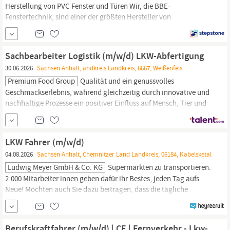
Herstellung von PVC Fenster und Türen Wir, die BBE-
Fenstertechnik, sind einer der größten Hersteller von
Kunststofffenstern in der Region Brandenburg und
Sachsen
Anhalt.
Nach 20 Jahren in der Stadt Brandenburg ist seit 2010
Genthin der neue Standort unseres Unternehmens. Dort fertigen
Sachbearbeiter Logistik (m/w/d) LKW-Abfertigung
wir hochwertige und...
30.06.2026
Sachsen Anhalt, andkreis Landkreis, 6667, Weißenfels
Premium Food Group
Qualität und ein genussvolles
Geschmackserlebnis, während gleichzeitig durch innovative und
nachhaltige Prozesse ein positiver Einfluss auf Mensch, Tier und
Umwelt sichergestellt wird Der in
Sachsen-Anhalt
gelegene
Standort Weißenfels gehört seit 1990 als Tönnies Zerlegebetrieb
GmbH und Fleischwerk Weißenfels GmbH zur Premium Food
LKW Fahrer (m/w/d)
Group. Mit seinen rund
04.08.2026
Sachsen Anhalt, Chemnitzer Land Landkreis, 06184, Kabelsketal
Ludwig Meyer GmbH & Co. KG
Supermärkten zu transportieren.
2.000 Mitarbeiter innen geben dafür ihr Bestes, jeden Tag aufs
Neue! Möchten auch Sie dazu beitragen, dass die tägliche
Belieferung der Märkte des Lebensmitteleinzelhandels und somit
die Versorgung der Haushalte gewährleistet ist? Dann werden Sie
Teil unseres Teams und verstärken unseren Standort Leipzig als
Berufskraftfahrer (m/w/d) | CE | Fernverkehr - Lkw-