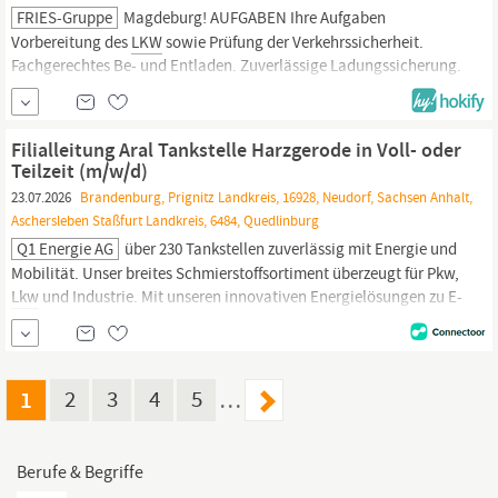
FRIES-Gruppe
Magdeburg! AUFGABEN Ihre Aufgaben
Vorbereitung des
LKW
sowie Prüfung der Verkehrssicherheit.
Fachgerechtes Be- und Entladen. Zuverlässige Ladungssicherung.
Termintreue Auslieferung zu Bauste
Filialleitung Aral Tankstelle Harzgerode in Voll- oder
Teilzeit (m/w/d)
23.07.2026
Brandenburg, Prignitz Landkreis, 16928, Neudorf, Sachsen Anhalt,
Aschersleben Staßfurt Landkreis, 6484, Quedlinburg
Q1 Energie AG
über 230 Tankstellen zuverlässig mit Energie und
Mobilität. Unser breites Schmierstoffsortiment überzeugt für Pkw,
Lkw
und Industrie. Mit unseren innovativen Energielösungen zu E-
Mobilität, Bio-LNG und Photovoltaik tragen wir zu einer
nachhaltigen Gestaltung zukunftsfähiger Mobilität bei. Als
familiengeführte, konzernunabhängige AG legen wir...
1
2
3
4
5
…
Berufe & Begriffe