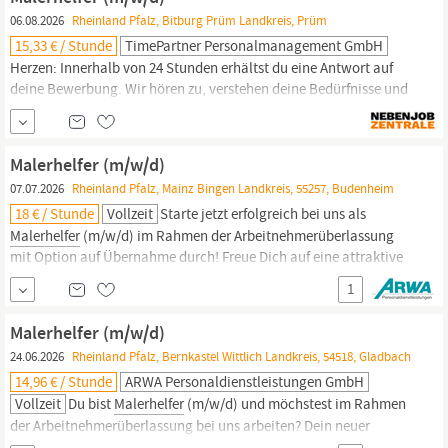
rund um Maler- und Beschichtungsaufträge.
06.08.2026
Rheinland Pfalz, Bitburg Prüm Landkreis, Prüm
15,33 € / Stunde
TimePartner Personalmanagement GmbH
Herzen: Innerhalb von 24 Stunden erhältst du eine Antwort auf
deine Bewerbung. Wir hören zu, verstehen deine Bedürfnisse und
begleiten dich auf deinem Weg nach vorne – mit Leidenschaft und
Empathie, weil uns deine Zukunft wichtig ist. Als
Malerhelfer
(m/w/d) in Prüm unterstützt Du bei abwechslungsreichen
Malerhelfer (m/w/d)
Arbeiten rund um die Vorbereitung und
07.07.2026
Rheinland Pfalz, Mainz Bingen Landkreis, 55257, Budenheim
18 € / Stunde
Vollzeit
Starte jetzt erfolgreich bei uns als
Malerhelfer
(m/w/d) im Rahmen der Arbeitnehmerüberlassung
mit Option auf Übernahme durch! Freue Dich auf eine attraktive
Vergütung: 18,00 € bis 23,00 € pro Stunde! Dein neuer Job ist in
1
Vollzeit in Budenheim im Bereich Maler- & Lackiererhandwerk.
Deine Vorteile in diesem Job Abschlagszahlungen Betreuung vor
Malerhelfer (m/w/d)
Ort...
24.06.2026
Rheinland Pfalz, Bernkastel Wittlich Landkreis, 54518, Gladbach
14,96 € / Stunde
ARWA Personaldienstleistungen GmbH
Vollzeit
Du bist
Malerhelfer
(m/w/d) und möchstest im Rahmen
der Arbeitnehmerüberlassung bei uns arbeiten? Dein neuer
Arbeitsplatz für 14,96 € bis 16,00 € pro Stunde befindet sich in