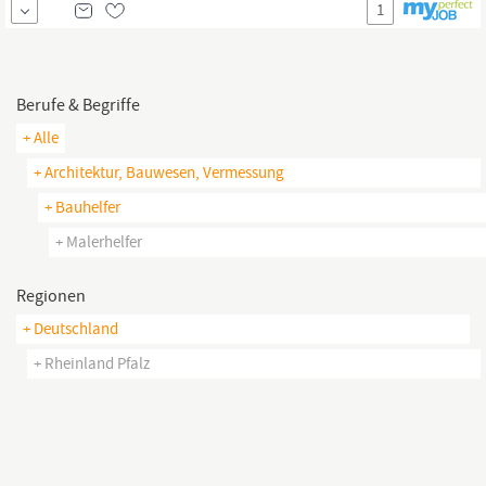
1
Bergisch Gladbach im Bereich Maler- & Lackiererhandwerk. Deine
attraktiven Jobvorteile Gutes Arbeitsklima Jobticket
Übertarifliche Bezahlung Zugang zu langfristigen
Berufe & Begriffe
+ Alle
+ Architektur, Bauwesen, Vermessung
+ Bauhelfer
+ Malerhelfer
Regionen
+ Deutschland
+ Rheinland Pfalz