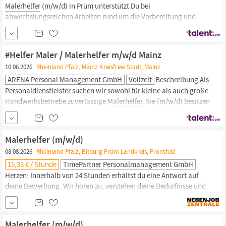
Malerhelfer
(m/w/d) in Prüm unterstützt Du bei
abwechslungsreichen Arbeiten rund um die Vorbereitung und
Ausführung von Malerarbeiten. In dieser Rolle bist Du ein
wichtiger Teil des Teams und sorgst dafür, dass Abläufe sauber,
ordentlich und zuverlässig umgesetzt werden. Du hilfst bei der
#Helfer Maler / Malerhelfer m/w/d Mainz
Vorbereitung von
10.06.2026
Rheinland Pfalz, Mainz Kreisfreie Stadt, Mainz
ARENA Personal Management GmbH
Vollzeit
Beschreibung Als
Personaldienstleister suchen wir sowohl für kleine als auch große
Handwerksbetriebe zuverlässige
Malerhelfer.
Sie (m/w/d) besitzen
Erfahrung als Helfer oder Maler in der Ausübung der Tätigkeit als
Malerhelfer
und haben eventuell eine Ausbildung in diesem
Bereich angefangen oder auf andere Weise gute Kenntnisse in
Malerhelfer (m/w/d)
diesem...
08.08.2026
Rheinland Pfalz, Bitburg Prüm Landkreis, Pronsfeld
15,33 € / Stunde
TimePartner Personalmanagement GmbH
Herzen: Innerhalb von 24 Stunden erhältst du eine Antwort auf
deine Bewerbung. Wir hören zu, verstehen deine Bedürfnisse und
begleiten dich auf deinem Weg nach vorne – mit Leidenschaft und
Empathie, weil uns deine Zukunft wichtig ist. Als
Malerhelfer
(m/w/d) in Pronsfeld unterstützt du bei vorbereitenden Arbeiten
Malerhelfer (m/w/d)