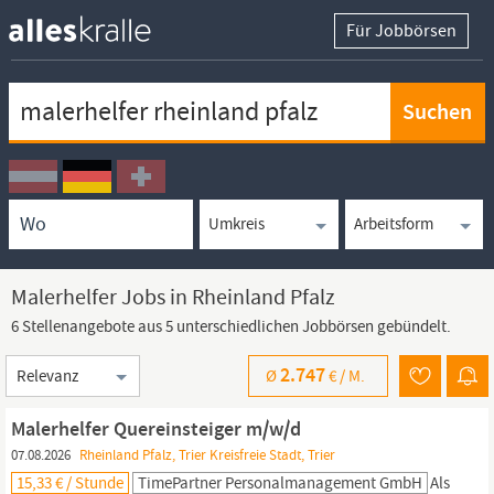
Für Jobbörsen
Keywortsuche
Ortssuche
Umkreissuche
Arbeitsform
Malerhelfer Jobs in Rheinland Pfalz
6 Stellenangebote aus 5 unterschiedlichen Jobbörsen gebündelt.
Sortierung
2.747
Ø
€ /
M.
Malerhelfer Quereinsteiger m/w/d
07.08.2026
Rheinland Pfalz, Trier Kreisfreie Stadt, Trier
15,33 € / Stunde
TimePartner Personalmanagement GmbH
Als