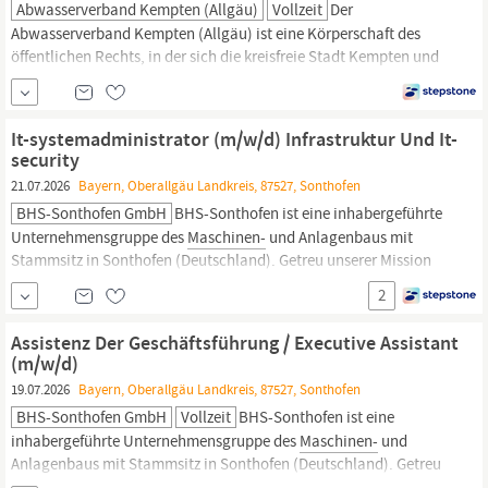
Abwasserverband Kempten (Allgäu)
Vollzeit
Der
Abwasserverband Kempten (Allgäu) ist eine Körperschaft des
öffentlichen Rechts, in der sich die kreisfreie Stadt Kempten und
12 Gemeinden des Landkreises
Oberallgäu
zur
Abwasserentsorgung zusammengeschlossen haben. Der
Abwasserverband betreibt ein Gruppenklärwerk mit einer
It-systemadministrator (m/w/d) Infrastruktur Und It-
mechanisch-biologischen Reinigung mit vorgeschalteter
security
Denitrifikationsstufe...
21.07.2026
Bayern, Oberallgäu Landkreis, 87527, Sonthofen
BHS-Sonthofen GmbH
BHS-Sonthofen ist eine inhabergeführte
Unternehmensgruppe des
Maschinen-
und Anlagenbaus mit
Stammsitz in Sonthofen (Deutschland). Getreu unserer Mission
„TRANSFORMING MATERIALS INTO VALUE“ bieten wir innovative
2
technische Lösungen und Beratungsleistungen auf dem Gebiet
der mechanischen und thermischen Verfahrenstechnik.
Assistenz Der Geschäftsführung / Executive Assistant
(m/w/d)
19.07.2026
Bayern, Oberallgäu Landkreis, 87527, Sonthofen
BHS-Sonthofen GmbH
Vollzeit
BHS-Sonthofen ist eine
inhabergeführte Unternehmensgruppe des
Maschinen-
und
Anlagenbaus mit Stammsitz in Sonthofen (Deutschland). Getreu
unserer Mission „TRANSFORMING MATERIALS INTO VALUE“