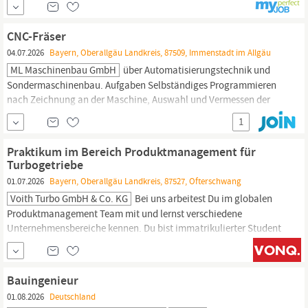
realisieren innovative Projekte im modernen Holzbau und sind
stolz auf unsere nachhaltige und zukunftsweisende Bauweise. Zur
CNC-Fräser
04.07.2026
Bayern, Oberallgäu Landkreis, 87509, Immenstadt im Allgäu
ML Maschinenbau GmbH
über Automatisierungstechnik und
Sondermaschinenbau. Aufgaben Selbständiges Programmieren
nach Zeichnung an der Maschine, Auswahl und Vermessen der
Werkzeuge, Qualitätskontrolle, Wartung und Pflege der
1
Maschinen.
Qualifikation CNC-Fräser mit langjähriger Erfahrung
in der Einzelteilfertigung (5-/3-Achs), idealerweise Erfahrung auf
Praktikum im Bereich Produktmanagement für
Siemens 840D Benefits arbeiten auf modernen
Maschinen,
Turbogetriebe
abwechslungsreiche
01.07.2026
Bayern, Oberallgäu Landkreis, 87527, Ofterschwang
Voith Turbo GmbH & Co. KG
Bei uns arbeitest Du im globalen
Produktmanagement Team mit und lernst verschiedene
Unternehmensbereiche kennen. Du bist immatrikulierter Student
im Bereich Wirtschaftsingenieurwesen, Wirtschaftsinformatik,
technische Betriebswirtschaft,
Maschinenbau
oder vergleichbar.
Du verfügst über sehr gute MS Excel-Kenntnisse
Bauingenieur
01.08.2026
Deutschland