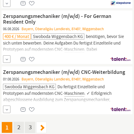
bieten wir innovative technische Lösungen und
Beratungsleistungen auf dem Gebiet der mechanischen und
Zerspanungsmechaniker (m/w/d) - For German
thermischen Verfahrenstechnik.
Resident Only
06.08.2026
Bayern, Oberallgäu Landkreis, 87487, Wiggensbach
400 € / Monat
Swoboda Wiggensbach KG
benötigen, bevor Sie
sich unten bewerben. Deine Aufgaben Du fertigst Einzelteile und
Prototypen auf modernsten CNC‑
Maschinen
. Dabei
programmierst und arbeitest du mit unserem Mastercam‑System
für Fräs- und Drehbearbeitungen. Mit deinem Blick für Effizienz
sorgst du für eine wirtschaftliche Herstellung der Werkstücke und
Zerspanungsmechaniker (m/w/d) CNC-Weiterbildung
bringst eigene Optimierungsideen...
07.08.2026
Bayern, Oberallgäu Landkreis, 87487, Wiggensbach
Swoboda Wiggensbach KG
Du fertigst Einzelteile und
Prototypen auf modernsten CNC‑
Maschinen
. ✓ Erfolgreich
abgeschlossene Ausbildung zum Zerspanungsmechaniker,
Industriemechaniker (m/w/d) oder einer ähnlichen Fachrichtung
✓ Teamfähigkeit, Einsatzfreude und Bereitschaft für
gelegentlichen Einsatz im 2-Schichtbetrieb (zwischen 5:30 Uhr
und 20:30 Uhr) ✓ Flexible Arbeitszeiten,...
1
2
3