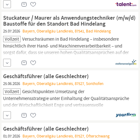
und kontinuierliche Verbesserungsvorschläge Was Sie
auszeichnet Abgeschlossene technische Berufsausbildung, z. B.
als
Maschinen-
und Anlagenführer, Elektroniker, Mechatroniker
Stuckateur / Maurer als Anwendungstechniker (m/w/d)
oder vergleichbare Qualifikation...
Baustoffe für den Standort Bad Hindelang
25.07.2026
Bayern, Oberallgäu Landkreis, 87541, Bad Hindelang
Vollzeit
Versuchsräumen in Bad Hindelang – insbesondere
hinsichtlich ihrer Hand- und
Maschinenverarbeitbarkeit
– und
sorgst dafür, dass sie unseren hohen Qualitätsansprüchen auf der
Baustelle gerecht werden. Du analysierst Produkt- und
Rohstoffeigenschaften, identifizierst Optimierungspotenziale und
bringst Deine Erkenntnisse aktiv in die Weiterentwicklung...
Geschäftsführer (alle Geschlechter)
25.06.2026
Bayern, Oberallgäu Landkreis, 87527, Sonthofen
Vollzeit
Gesichtspunkten Umsetzung der
Unternehmensstrategie unter Einhaltung der Qualitätsansprüche
und der Wirtschaftlichkeit Enge und vertrauensvolle
Zusammenarbeit mit den anderen Unternehmen der
Unternehmensgruppe Offene Kommunikation und
wertschätzende Zusammenarbeit Ihr Profil Erfolgreich
Geschäftsführer (alle Geschlechter)
abgeschlossenes Studium im Bereich
Maschinenbau
/...
01.07.2026
Bayern, Oberallgäu Landkreis, 87527, Ofterschwang