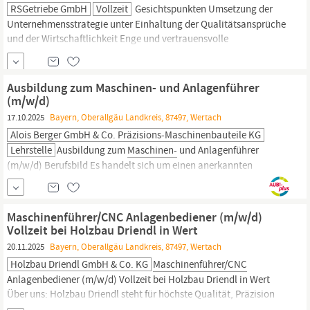
RSGetriebe GmbH
Vollzeit
Gesichtspunkten Umsetzung der
Unternehmensstrategie unter Einhaltung der Qualitätsansprüche
und der Wirtschaftlichkeit Enge und vertrauensvolle
Zusammenarbeit mit den anderen Unternehmen der
Unternehmensgruppe Offene Kommunikation und
wertschätzende Zusammenarbeit Ihr Profil Erfolgreich
Ausbildung zum Maschinen- und Anlagenführer
abgeschlossenes Studium im Bereich
Maschinenbau
/...
(m/w/d)
17.10.2025
Bayern, Oberallgäu Landkreis, 87497, Wertach
Alois Berger GmbH & Co. Präzisions-Maschinenbauteile KG
Lehrstelle
Ausbildung zum
Maschinen-
und Anlagenführer
(m/w/d) Berufsbild Es handelt sich um einen anerkannten
Ausbildungsberuf nach dem Berufsbildungsgesetz. Die
Ausbildung erfolgt im Wesentlichen im Ausbildungsbetrieb und in
der Berufsschule. Inhalt und Ablauf Du hast Freude an
Maschinen
Maschinenführer/CNC Anlagenbediener (m/w/d)
und kannst gut Sachen reparieren?
Vollzeit bei Holzbau Driendl in Wert
20.11.2025
Bayern, Oberallgäu Landkreis, 87497, Wertach
Holzbau Driendl GmbH & Co. KG
Maschinenführer/CNC
Anlagenbediener (m/w/d) Vollzeit bei Holzbau Driendl in Wert
Über uns: Holzbau Driendl steht für höchste Qualität, Präzision
und Leidenschaft im Umgang mit dem Werkstoff Holz. Wir