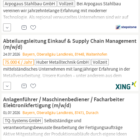
Arpogaus Stahlbau GmbH
Vollzeit
Bei Arpogaus Stahlbau
vereinen wir jahrzehntelange Erfahrung mit moderner
Technologie. Als regional verwurzeltes Unternehmen sind wir auf
Lieferant von hochwertigen Stahlbauteilen für den
Maschinenbau.
Zur Verstärkung unseres Teams suchen wir eine
engagierte Persönlichkeit als stellvertretenden Fertigungsleiter
Abteilungsleitung Einkauf & Supply Chain Management
(m/w/d).
(m/w/d)
24.07.2026
Bayern, Oberallgäu Landkreis, 87448, Waltenhofen
75.000 € / Jahr
Huber Metalltechnik GmbH
Vollzeit
mittelständisches Unternehmen mit langjähriger Erfahrung in der
Metallverarbeitung. Unsere Kunden – unter anderem aus dem
Fahrzeug- und
Maschinenbau
– schätzen unsere hohe Qualität,
Flexibilität und breite Fertigungspalette: vom Stanzen, Lasern
und Biegen über Montage bis zur Pulverbeschichtung.
Anlagenführer / Maschinenbediener / Facharbeiter
Nachhaltigkeit und der verantwortungsvolle Umgang mit...
Elektronikfertigung (m/w/d)
01.07.2026
Bayern, Oberallgäu Landkreis, 87471, Durach
TQ-Systems GmbH
Selbstständige und
verantwortungsbewusste Bearbeitung der Fertigungsaufträge
Aktive Mitgestaltung der Produktionsabläufe durch eigene Ideen