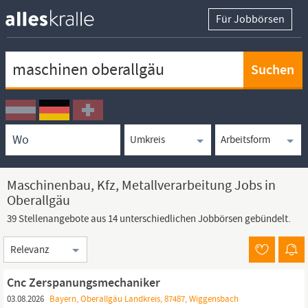
Für Jobbörsen
Keywortsuche
Ortssuche
Umkreissuche
Arbeitsform
Maschinenbau, Kfz, Metallverarbeitung Jobs in
Oberallgäu
39 Stellenangebote aus 14 unterschiedlichen Jobbörsen gebündelt.
Sortierung
Cnc Zerspanungsmechaniker
03.08.2026
Bayern, Oberallgäu Landkreis, 87487, Wiggensbach